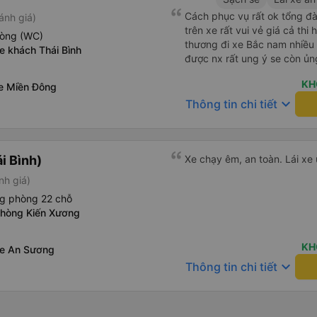
Cách phục vụ rất ok tổng đà
ánh giá)
trên xe rất vui vẻ giá cả thi
hòng (WC)
thương đi xe Bắc nam nhiều 
e khách Thái Bình
được nx rất ung ý se còn ủn
KH
xe Miền Đông
keyboard_arrow_down
Thông tin chi tiết
i Bình)
Xe chạy êm, an toàn. Lái xe 
nh giá)
ng phòng 22 chỗ
phòng Kiến Xương
KH
xe An Sương
keyboard_arrow_down
Thông tin chi tiết