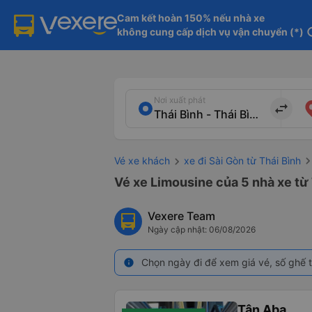
Cam kết hoàn 150% nếu nhà xe

không cung cấp dịch vụ vận chuyển (*)
in
Nơi xuất phát
import_export
Vé xe khách
xe đi Sài Gòn từ Thái Bình
Vé xe Limousine của 5 nhà xe từ 
Vexere Team
Ngày cập nhật: 06/08/2026
Chọn ngày đi để xem giá vé, số ghế t
info
Tân Aba