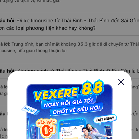
a dạng về dịch vụ và mức giá.
âu hỏi:
Đi xe limousine từ Thái Bình - Thái Bình đến Sài Gòn
ơn các loại phương tiện khác hay không?
ả lời:
Trung bình, bạn chỉ mất khoảng
35.3 giờ
để di chuyển từ Thái
mousine, nếu giao thông thuận lợi.
âu hỏi:
Khoảng cách từ Thái Bình - Thái Bình đi Sài Gòn là
ả lời:
Quãng đường từ Thái Bình - Thái Bình đến Sài Gòn dài khoảng
ư giãn trên xe limousine thoải mái.
âu hỏi:
Mỗi ngày có bao nhiêu chuyến limousine trên tuyế
ả lời:
Mỗi ngày có tới
10 chuyến limousine
hoạt động trên tuyến, k
ác hãng nổi bật gồm:
An Bình (Thái Bình), Tân Aba
,...