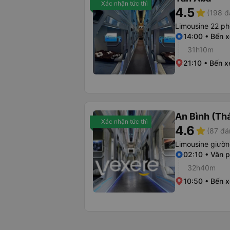
Xác nhận tức thì
4.5
star
(198 đ
Limousine 22 p
14:00 • Bến x
31h10m
21:10 • Bến 
An Bình (Thá
Xác nhận tức thì
4.6
star
(87 đá
Limousine giườ
02:10 • Văn 
32h40m
10:50 • Bến 