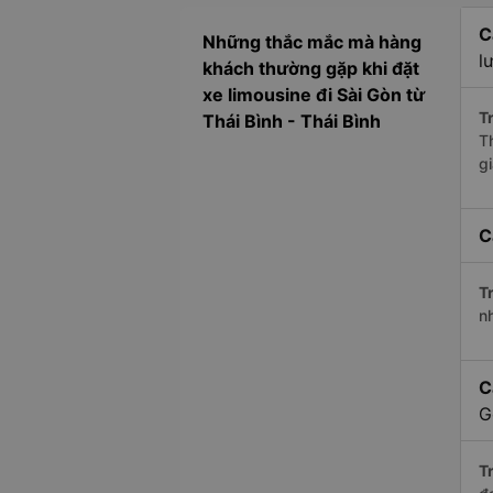
C
Những thắc mắc mà hàng
l
khách thường gặp khi đặt
xe limousine đi Sài Gòn từ
Tr
Thái Bình - Thái Bình
Th
g
C
Tr
n
C
G
Tr