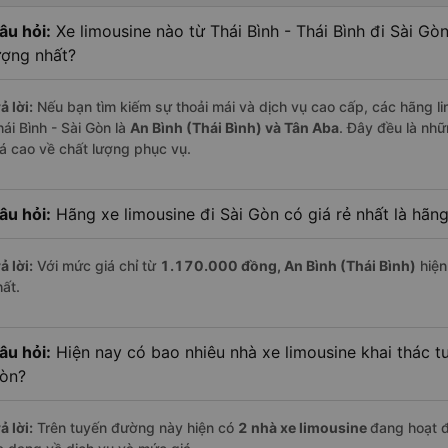
âu hỏi:
Xe limousine nào từ Thái Bình - Thái Bình đi Sài G
ượng nhất?
ả lời:
Nếu bạn tìm kiếm sự thoải mái và dịch vụ cao cấp, các hãng lim
ái Bình - Sài Gòn là
An Bình (Thái Bình) và Tân Aba
. Đây đều là nh
iá cao về chất lượng phục vụ.
âu hỏi:
Hãng xe limousine đi Sài Gòn có giá rẻ nhất là hãn
ả lời:
Với mức giá chỉ từ
1.170.000
đồng,
An Bình (Thái Bình)
hiện
hất.
âu hỏi:
Hiện nay có bao nhiêu nhà xe limousine khai thác tuy
òn?
ả lời:
Trên tuyến đường này hiện có
2
nhà xe
limousine
đang hoạt 