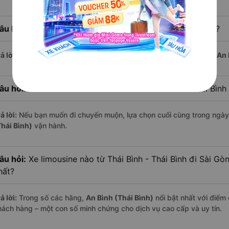
âu hỏi:
Xe limousine nào khởi hành từ Sài Gòn sớm nhất?
ả lời:
Chuyến limousine sớm nhất khởi hành lúc
2:03
, do nhà xe
An 
âu hỏi:
Xe limousine nào khởi hành từ Thái Bình - Thái Bìn
ả lời:
Nếu bạn muốn đi chuyến muộn, lựa chọn cuối cùng trong ngày 
Thái Bình)
vận hành.
âu hỏi:
Xe limousine nào từ Thái Bình - Thái Bình đi Sài G
hất?
ả lời:
Trong số các hãng,
An Bình (Thái Bình)
nổi bật nhất với điểm
hách hàng – một con số minh chứng cho dịch vụ cao cấp và uy tín.