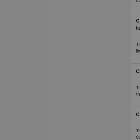
đ
C
h
Tr
li
C
Tr
th
C
Tr
C