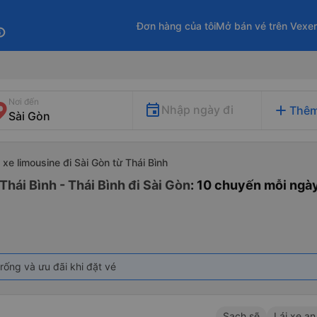
Đơn hàng của tôi
Mở bán vé trên Vexe
fo
Nơi đến
add
Nhập ngày đi
Thêm
xe limousine đi Sài Gòn từ Thái Bình
Thái Bình - Thái Bình đi Sài Gòn
: 10 chuyến mỗi ngà
rống và ưu đãi khi đặt vé
Sạch sẽ
Lái xe an