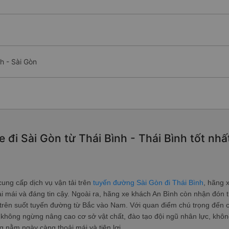
h - Sài Gòn
 đi Sài Gòn từ Thái Bình - Thái Bình tốt nh
ng cấp dịch vụ vận tải trên
tuyến đường Sài Gòn đi Thái Bình
, hãng
thoải mái và đáng tin cậy. Ngoài ra, hãng xe khách An Bình còn nhận đ
n suốt tuyến đường từ Bắc vào Nam. Với quan điểm chú trọng đến châ
 không ngừng nâng cao cơ sở vật chất, đào tạo đội ngũ nhân lực, không
ằm ngày càng thoải mái và tiện lợi.