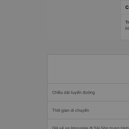
C
Tr
b
Chiều dài tuyến đường
Thời gian di chuyển
Giá vé xe limousine đi Sài Gòn trung bình