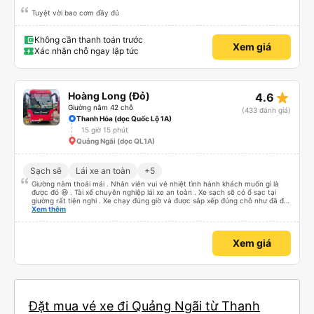
Tuyệt vời bao cơm đầy đủ
Không cần thanh toán trước
Xem giá
Xác nhận chỗ ngay lập tức
star_rate
Hoàng Long (Đỏ)
4.6
Giường nằm 42 chỗ
(433 đánh giá)
Thanh Hóa (dọc Quốc Lộ 1A)
15 giờ 15 phút
Quảng Ngãi (dọc QL1A)
Sạch sẽ
Lái xe an toàn
+5
Giường nằm thoải mái . Nhân viên vui vẻ nhiệt tình hành khách muốn gì là
được đó 😆 . Tài xế chuyên nghiệp lái xe an toàn . Xe sạch sẽ có ổ sạc tại
giường rất tiện nghi . Xe chạy đúng giờ và được sắp xếp đúng chỗ như đã đặt
. Điểm 10 cho hoàng long đỏ 👍
Xem thêm
Xem giá
Đặt mua vé xe đi Quảng Ngãi từ Thanh