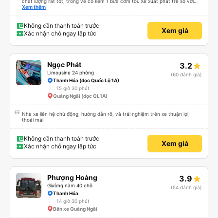
chất lượng rất tốt, trong vé có kèm 1 bữa cơm tối. Xe xuất phát trễ so với
trên app 45p, nhưng do bão nên trời mưa rất to, có thể thông cảm được.
Xem thêm
99/10
Không cần thanh toán trước
Xem giá
Xác nhận chỗ ngay lập tức
Ngọc Phát
3.2
Limousine 24 phòng
(60 đánh giá)
Thanh Hóa (dọc Quốc Lộ 1A)
15 giờ 30 phút
Quảng Ngãi (dọc QL1A)
Nhà xe liên hệ chủ động, hướng dẫn rõ, và trải nghiệm trên xe thuận lợi,
thoải mái
Không cần thanh toán trước
Xem giá
Xác nhận chỗ ngay lập tức
Phượng Hoàng
3.9
Giường nằm 40 chỗ
(54 đánh giá)
Thanh Hóa
14 giờ 30 phút
Bến xe Quảng Ngãi