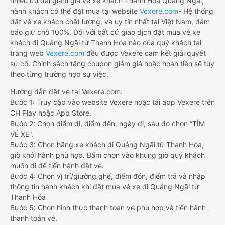
nhiều ưu đãi giảm giá vé xe khách Thanh Hóa Quảng Ngãi,
hành khách có thể đặt mua tại website
Vexere.com
- Hệ thống
đặt vé xe khách chất lượng, và uy tín nhất tại Việt Nam, đảm
bảo giữ chỗ 100%. Đối với bất cứ giao dịch đặt mua vé xe
khách đi Quảng Ngãi từ Thanh Hóa nào của quý khách tại
trang web
Vexere.com
đều được Vexere cam kết giải quyết
sự cố. Chính sách tặng coupon giảm giá hoặc hoàn tiền sẽ tùy
theo từng trường hợp sự việc.
Hướng dẫn đặt vé tại Vexere.com:
Bước 1: Truy cập vào website Vexere hoặc tải app Vexere trên
CH Play hoặc App Store.
Bước 2: Chọn điểm đi, điểm đến, ngày đi, sau đó chọn “TÌM
VÉ XE”.
Bước 3: Chọn hãng xe khách đi Quảng Ngãi từ Thanh Hóa,
giờ khởi hành phù hợp. Bấm chọn vào khung giờ quý khách
muốn đi để tiến hành đặt vé.
Bước 4: Chọn vị trí/giường ghế, điểm đón, điểm trả và nhập
thông tin hành khách khi đặt mua vé xe đi Quảng Ngãi từ
Thanh Hóa
Bước 5: Chọn hình thức thanh toán vé phù hợp và tiến hành
thanh toán vé.