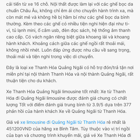
cải tiến từ xe 16 chỗ. Nội thất được làm lại với các ghế bọc da
chuẩn Châu Âu, không chỉ êm ái cho chuyến hành trình xa, mà
còn mát mẻ và không hề bị hầm bí như các ghế bọc da bình
thường. Kèm theo các ghế có nhiều tiện nghi hiện đại như ti-
vi, tủ lạnh mini, ổ cắm usb, đèn đọc sách, hệ thống âm thanh
cao cấp. Có vách ngăn riêng biệt giữa khoang lái và khoang
hành khách. Khoảng cách giữa các ghế ngồi rất thoải mái,
không nhồi nhét. Luôn đáp ứng được nhu cầu về sang trọng,
thoải mái và tiện nghi trong việc di chuyển.
Đây là loại xe Thanh Hóa Quảng Ngãi có hỗ trợ đón/trả tận nơi
miễn phí tại nội thành Thanh Hóa và nội thành Quảng Ngãi, rất
thuận tiện cho du khách.
Xe Thanh Hóa Quảng Ngãi limousine tốt nhất: Xe từ Thanh
Hóa đi Quảng Ngãi limousine được đánh giá chung có chất
lượng Tốt với điểm đánh giá trung bình từ 3.9/5 dựa trên 377
phản hồi của hành khách Xe về Quảng Ngãi từ Thanh Hóa.
Giá vé
xe limousine đi Quảng Ngãi từ Thanh Hóa
rẻ nhất là
451200VND của hãng xe Bình Tâm. Tùy thuộc vào vị trí ngồi
của bạn và chương trình khuyến mãi, giá vé Xe Thanh Hóa đi