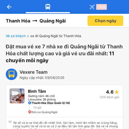
arrow_back
-30k
Thanh Hóa
Quảng Ngãi
Chọn ngày
Vé xe khách
xe đi Quảng Ngãi từ Thanh Hóa
Đặt mua vé xe 7 nhà xe đi Quảng Ngãi từ Thanh
Hóa chất lượng cao và giá vé ưu đãi nhất
: 11
chuyến mỗi ngày
Vexere Team
Ngày cập nhật: 09/08/2026
Bình Tâm
4.6
Giường nằm 46 chỗ
(319 đánh giá)
Limousine 36 phòng
Thanh Hóa (Dọc Quốc lộ 1A)
14 giờ
Bến xe Quảng Ngãi
Tài xế và lơ xe thái độ rất nhiệt tình, tận tâm, mình lên nhầm xe (cùng hãng,
cùng tuyến) tài xế và lơ xe cả 2 xe đều rất tận tình giúp đỡ. Giá vé rẻ nhưng