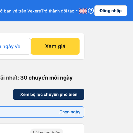
help_outline
Đăng nhập
ở bán vé trên Vexere
Trở thành đối tác
arrow_drop_down
Xem giá
 ngày về
ãi nhất
: 30 chuyến mỗi ngày
Xem bộ lọc chuyến phổ biến
Chọn ngày
Lái xe an toàn