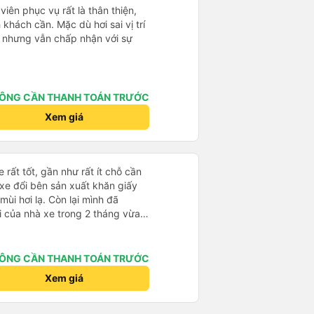
 khách du lịch. Chúng tôi cảm
iên phục vụ rất là thân thiện,
đi. Cuối chuyến đi, tài xế đã
h khách cần. Mặc dù hơi sai vị trí
 đưa đón miễn phí đến khách
R nhưng vẫn chấp nhận với sự
 sử dụng dịch vụ này.
ÔNG CẦN THANH TOÁN TRƯỚC
Xem giá
 rất tốt, gần như rất ít chỗ cần
 xe đổi bên sản xuất khăn giấy
mùi hơi lạ. Còn lại mình đã
i của nhà xe trong 2 tháng vừa
àng thân thiện, quy trình phục vụ
hóng, đã giải quyết điểm nghẽn
đã phân vùng từng xe
ÔNG CẦN THANH TOÁN TRƯỚC
Xem giá