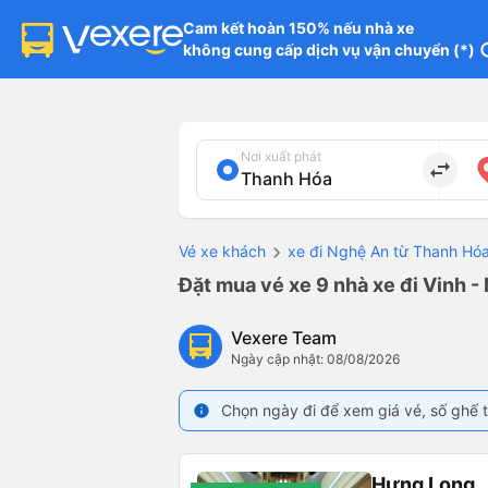
Cam kết hoàn 150% nếu nhà xe

không cung cấp dịch vụ vận chuyển (*)
in
Nơi xuất phát
import_export
Vé xe khách
xe đi Nghệ An từ Thanh Hó
Đặt mua vé xe 9 nhà xe đi Vinh -
Vexere Team
Ngày cập nhật: 08/08/2026
Chọn ngày đi để xem giá vé, số ghế t
info
Hưng Long