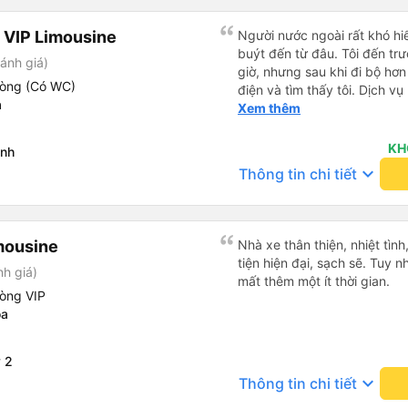
 VIP Limousine
Người nước ngoài rất khó hiể
buýt đến từ đâu. Tôi đến tr
ánh giá)
giờ, nhưng sau khi đi bộ hơn
hòng (Có WC)
điện và tìm thấy tôi. Dịch v
a
tôi ngủ ngon hơn ở khách sạn 
Xem thêm
hơn nếu tiếng còi xe bớt to h
cho điểm tối đa. Cảm ơn bạn 
KH
inh
keyboard_arrow_down
Thông tin chi tiết
mousine
Nhà xe thân thiện, nhiệt tìn
tiện hiện đại, sạch sẽ. Tuy 
nh giá)
mất thêm một ít thời gian.
hòng VIP
óa
 2
keyboard_arrow_down
Thông tin chi tiết