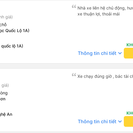
Nhà xe liên hệ chủ động, hướ
xe thuận lợi, thoải mái
nh giá)
chỗ
ọc Quốc Lộ 1A)
KH
 quốc lộ 1A)
keyboard_arrow_down
Thông tin chi tiết
Xe chạy đúng giờ , bác tài c
 giá)
hòng
Sơn
KH
ghệ An
keyboard_arrow_down
Thông tin chi tiết