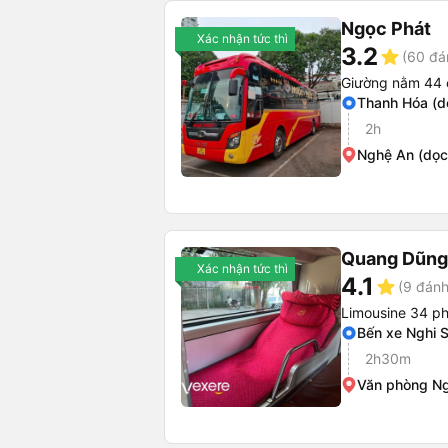
Ngọc Phát
Xác nhận tức thì
3.2
star
(60 đá
Giường nằm 44 
Thanh Hóa (d
2h
Nghệ An (dọc
Quang Dũng
Xác nhận tức thì
4.1
star
(9 đánh
Limousine 34 p
Bến xe Nghi 
2h30m
Văn phòng N