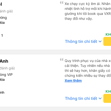
chu đáo vì biết chúng tôi là
l
Xe chạy cực kỳ êm ái. Nhân v
thấy an toàn suốt cả chuyến 
nhiệt tình hỗ trợ mỗi khi hàn
ánh giá)
hướng dẫn chúng tôi đến xe
giường khi tôi book qua VX
sạn. Tôi rất khuyên bạn nên
ường
thay đổi như vậy.
Hóa
KH
 1
keyboard_arrow_down
Thông tin chi tiết
 Anh
Quy trình phục vụ của nhà xe
cải thiện. Tuy nhiên nếu nhà
đánh giá)
thì sẽ hay hơn, khăn giấy có 
hòng VIP
chứng kiến nhiều sự thay đổ
Hóa
rồi: tài xế và phụ xe ngày c
Xem thêm
rõ ràng và phục vụ nhanh c
trung chuyển ở Hà Nội khi 
KH
inh
keyboard_arrow_down
Thông tin chi tiết