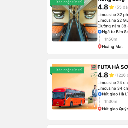
Xác nhận tức thì
4.8
star
(55 đá
Limousine 32 p
Limousine 22 Gi
Giường nằm 38 
Ngã tư Bỉm S
1h50m
Hoàng Mai.
FUTA HÀ S
Xác nhận tức thì
4.8
star
(1226 
Limousine 24 ch
Limousine 34 c
Nút giao Hà L
1h30m
Nút giao Quỳ