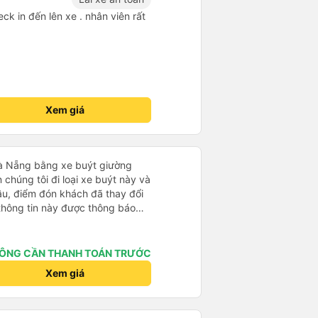
ck in đến lên xe . nhân viên rất
Xem giá
Đà Nẵng bằng xe buýt giường
 chúng tôi đi loại xe buýt này và
đầu, điểm đón khách đã thay đổi
 thông tin này được thông báo
ng địa điểm lúc 9 giờ nhưng xe
i đã liên lạc qua email và nhận
điều này rất đáng trân trọng.
ÔNG CẦN THANH TOÁN TRƯỚC
ýt đến muộn 10-15 phút. Khi xe
Xem giá
nơi giúp đỡ chúng tôi và nhân
ũng đã xác nhận qua email. Xe
hoải mái. Tài xế rất tốt bụng và