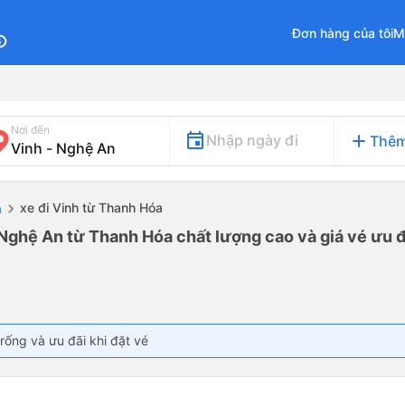
Đơn hàng của tôi
M
fo
Nơi đến
add
Nhập ngày đi
Thêm
xe đi Vinh từ Thanh Hóa
a
 Nghệ An từ Thanh Hóa chất lượng cao và giá vé ưu đ
rống và ưu đãi khi đặt vé