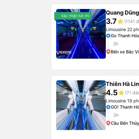
Quang Dũng
Xác nhận tức thì
3.7
star
(1141 đ
Limousine 22 p
Go Thanh Hó
2h
Bến xe Bắc V
Thiên Hà Li
4.5
star
(71 đá
Limousine 19 p
GO! Thanh H
3h
Cầu Bến Thủy