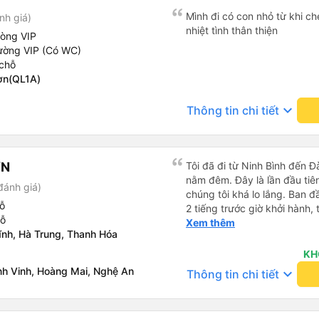
Mình đi có con nhỏ từ khi che
nh giá)
nhiệt tình thân thiện
hòng VIP
ường VIP (Có WC)
chỗ
ơn(QL1A)
keyboard_arrow_down
Thông tin chi tiết
ƠN
Tôi đã đi từ Ninh Bình đến 
nằm đêm. Đây là lần đầu tiên
đánh giá)
chúng tôi khá lo lắng. Ban 
ỗ
2 tiếng trước giờ khởi hành,
hỗ
qua email. Chúng tôi đến đú
Xem thêm
ĩnh, Hà Trung, Thanh Hóa
buýt không có ở đó. Chúng tô
được phản hồi nhanh chóng, 
KH
Họ cho chúng tôi biết xe bu
nh Vinh, Hoàng Mai, Nghệ An
keyboard_arrow_down
Thông tin chi tiết
buýt đến, tài xế đã đến tận 
viên chăm sóc khách hàng c
buýt sạch sẽ và giường ngủ t