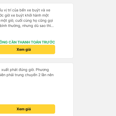
u vị trí của bến xe buýt và xe
ước giờ xe buýt khởi hành một
 một giờ, cuối cùng họ cũng gọi
ụ bình thường, nhưng dù sao thì
vì tôi rất thoải mái. Sẽ tuyệt
ơn. Nhưng tôi thích nó nên tôi
rất nhiều.
ÔNG CẦN THANH TOÁN TRƯỚC
Xem giá
h, xuất phát đúng giờ. Phương
nhiên phải trung chuyển 2 lần nên
Xem giá