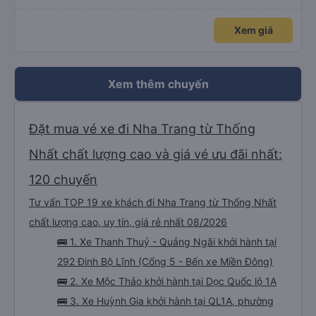
đến lỗi mình ngủ còn mơ được câu chuyện các bác nói với nhau xuất hiện
trong giấc mơ của mình luôn. Nên nếu bạn ấy bị phản ánh thì đừng trừ lương
bạn ấy nha. Nếu bạn ấy bị trừ thì bảo bạn ấy liên hệ sđt của mình, mình hỗ
Xem giá
trợ ạ. Số mình đuôi 666, chuyến ĐH-NT ngày 16/1. À các bạn nữ lễ tân xinh
iu còn đổi cho mình phòng đơn sang đôi xong còn note là (một mình) yêu
luôn. Nhưng phòng đôi mà nằm một thì mỗi lần xe rẽ 1 cái là ✈️ Ít đi xe khách
nhưng đủ để đánh giá 10/10.
Xem thêm chuyến
Đặt mua vé xe đi Nha Trang từ Thống
Nhất chất lượng cao và giá vé ưu đãi nhất:
120 chuyến
Tư vấn TOP 19 xe khách đi Nha Trang từ Thống Nhất
chất lượng cao, uy tín, giá rẻ nhất 08/2026
🚌 1. Xe Thanh Thuỷ - Quảng Ngãi khởi hành tại
292 Đinh Bộ Lĩnh (Cổng 5 - Bến xe Miền Đông)
🚌 2. Xe Mộc Thảo khởi hành tại Dọc Quốc lộ 1A
🚌 3. Xe Huỳnh Gia khởi hành tại QL1A, phường