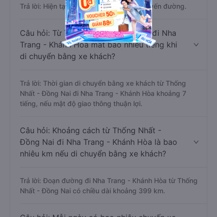
Trả lời: Hiện tại có 19 nhà xe khai thác tuyến đường.
Câu hỏi: Từ Thống Nhất - Đồng Nai đi Nha
Trang - Khánh Hòa mất bao nhiêu tiếng khi
di chuyển bằng xe khách?
Trả lời: Thời gian di chuyển bằng xe khách từ Thống
Nhất - Đồng Nai đi Nha Trang - Khánh Hòa khoảng 7
tiếng, nếu mật độ giao thông thuận lợi.
Câu hỏi: Khoảng cách từ Thống Nhất -
Đồng Nai đi Nha Trang - Khánh Hòa là bao
nhiêu km nếu di chuyển bằng xe khách?
Trả lời: Đoạn đường đi Nha Trang - Khánh Hòa từ Thống
Nhất - Đồng Nai có chiều dài khoảng 399 km.