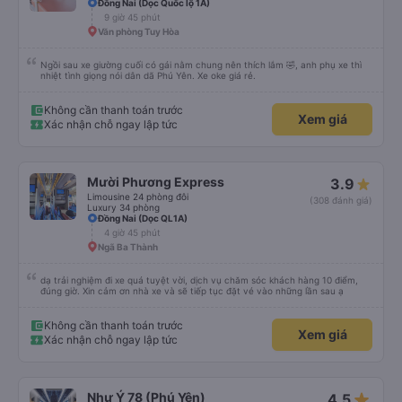
Đồng Nai (Dọc Quốc lộ 1A)
9 giờ 45 phút
Văn phòng Tuy Hòa
Ngồi sau xe giường cuối có gái nằm chung nên thích lắm 🤣, anh phụ xe thì
nhiệt tình giọng nói dân dã Phú Yên. Xe oke giá rẻ.
Không cần thanh toán trước
Xem giá
Xác nhận chỗ ngay lập tức
Mười Phương Express
3.9
Limousine 24 phòng đôi
(308 đánh giá)
Luxury 34 phòng
Đồng Nai (Dọc QL1A)
4 giờ 45 phút
Ngã Ba Thành
dạ trải nghiệm đi xe quá tuyệt vời, dịch vụ chăm sóc khách hàng 10 điểm,
đúng giờ. Xin cảm ơn nhà xe và sẽ tiếp tục đặt vé vào những lần sau ạ
Không cần thanh toán trước
Xem giá
Xác nhận chỗ ngay lập tức
star_rate
Như Ý 78 (Phú Yên)
4.5