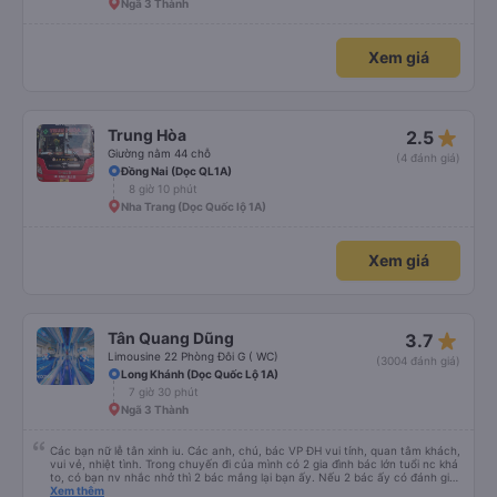
Ngã 3 Thành
Xem giá
star_rate
Trung Hòa
2.5
Giường nằm 44 chỗ
(4 đánh giá)
Đồng Nai (Dọc QL1A)
8 giờ 10 phút
Nha Trang (Dọc Quốc lộ 1A)
Xem giá
star_rate
Tân Quang Dũng
3.7
Limousine 22 Phòng Đôi G ( WC)
(3004 đánh giá)
Long Khánh (Dọc Quốc Lộ 1A)
7 giờ 30 phút
Ngã 3 Thành
Các bạn nữ lễ tân xinh iu. Các anh, chú, bác VP ĐH vui tính, quan tâm khách,
vui vẻ, nhiệt tình. Trong chuyến đi của mình có 2 gia đình bác lớn tuổi nc khá
to, có bạn nv nhắc nhở thì 2 bác mắng lại bạn ấy. Nếu 2 bác ấy có đánh giá
xấu thì mình ngược lại nha. Bạn ấy nhắc nhở rất đúng. 2 bác nói rất to. To
Xem thêm