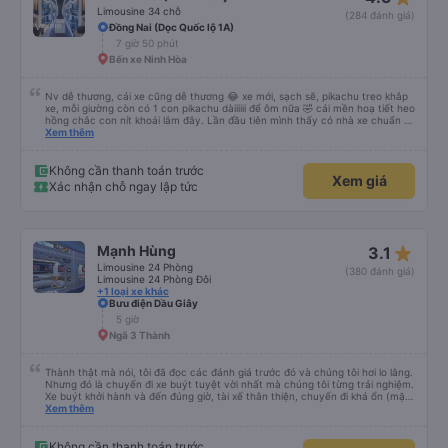
Limousine 34 chỗ
(284 đánh giá)
Đồng Nai (Dọc Quốc lộ 1A)
7 giờ 50 phút
Bến xe Ninh Hòa
Nv dễ thương, cái xe cũng dễ thương 😂 xe mới, sạch sẽ, pikachu treo khắp
xe, mỗi giường còn có 1 con pikachu dàiiiiii để ôm nữa 🤣 cái mền hoạ tiết heo
hồng chắc con nít khoái lắm đây. Lần đầu tiên mình thấy có nhà xe chuẩn bị
cả bàn chải đánh răng. Có 2 ông bà cụ lên xe còn được nv dẫn tới tận nơi để
Xem thêm
hỗ trợ, nói chung là chu đáo ah.
Không cần thanh toán trước
Xem giá
Xác nhận chỗ ngay lập tức
star_rate
Mạnh Hùng
3.1
Limousine 24 Phòng
(380 đánh giá)
Limousine 24 Phòng Đôi
+1 loại xe khác
Bưu điện Dầu Giây
5 giờ
Ngã 3 Thành
Thành thật mà nói, tôi đã đọc các đánh giá trước đó và chúng tôi hơi lo lắng.
Nhưng đó là chuyến đi xe buýt tuyệt vời nhất mà chúng tôi từng trải nghiệm.
Xe buýt khởi hành và đến đúng giờ, tài xế thân thiện, chuyến đi khá ổn (mặc
dù vẫn hơi xóc, nhưng đó là đặc trưng của Việt Nam ^^), và chỗ ngồi thoải
Xem thêm
mái. Chúng tôi thực sự rất hài lòng.
Không cần thanh toán trước