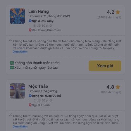
star_rate
Liên Hưng
4.2
Limousine 21 phòng đơn (WC)
(14638 đánh giá)
Ngã 3 Dầu Giây
6 giờ 30 phút
Văn Phòng Diên Toàn
Chúng tôi đặt vé không cần thanh toán cho chặng Nha Trang - Đà Nẵng (rất
tiện lợi nếu bạn không có thẻ nước ngoài để thanh toán). Chúng tôi đến bến
xe (điểm khởi hành được ghi trên vé), và họ in vé cho chúng tôi tại quầy.
Chúng tôi cũng quyết định mua vé chiều về trực tiếp tại quầy, vì giá vé trên
Xem thêm
ứng dụng cũng giống nhau. Đầu tiên, chúng tôi đi xe buýt nhỏ đến điểm hẹn,
sau đó chuyển sang xe giường nằm. Tôi khuyên bạn nên mang theo áo len
ấm hoặc áo khoác mỏng, vì thỉnh thoảng trời khá lạnh, và chăn mền thì hơi
Không cần thanh toán trước
Xem giá
cũ, nhưng vẫn có sẵn. Cổng USB để sạc điện thoại hoạt động tốt, và có giấy
Xác nhận chỗ ngay lập tức
vệ sinh. Mọi thứ khá sạch sẽ. Chúng tôi trở về từ Đà Nẵng (bến xe Đà Nẵng,
Nhà ga B2, Lối ra 8) trên một loại xe buýt khác với ba hàng ghế ngả. Xe ít
rộng rãi hơn, nhưng vẫn khá thoải mái và tốt hơn nhiều so với một chuyến đi
8-10 tiếng ngồi một chỗ. Chúng tôi cũng dừng lại gần Nha Trang và sau đó
được đưa đến ga bằng xe buýt nhỏ. Họ cũng vận chuyển hàng hóa trong
star_rate
Mộc Thảo
4.8
suốt chuyến đi, và có thể sẽ có những điểm dừng chân. Tôi khuyên bạn nên
chọn công ty này và đặt chỗ ngồi VIP.
Limousine 24 giường
(1995 đánh giá)
Đồng Nai (Dọc QL1A)
7 giờ 50 phút
Ngã 3 Thành
Chúng tôi rất hài lòng với chuyến đi 8,5 tiếng ngày hôm qua. Tài xế xe buýt
rất tuyệt vời. Ghế ngồi thoải mái và sạch sẽ, có nước uống và khăn lau tay.
Có điểm dừng ăn uống tuyệt vời. Có nhiều lần dừng nghỉ để đi vệ sinh. Điều
duy nhất tôi muốn đề xuất để cải thiện là cho phép thanh toán bằng thẻ
Xem thêm
nước ngoài khi đặt vé trên ứng dụng.