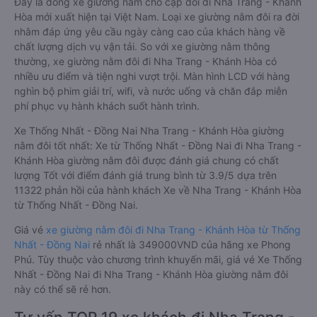
Đây là dòng xe giường nằm cho cặp đôi đi Nha Trang - Khánh
Hòa mới xuất hiện tại Việt Nam. Loại xe giường nằm đôi ra đời
nhằm đáp ứng yêu cầu ngày càng cao của khách hàng về
chất lượng dịch vụ vận tải. So với xe giường nằm thông
thường, xe giường nằm đôi đi Nha Trang - Khánh Hòa có
nhiều ưu điểm và tiện nghi vượt trội. Màn hình LCD với hàng
nghìn bộ phim giải trí, wifi, và nước uống và chăn đắp miễn
phí phục vụ hành khách suốt hành trình.
Xe Thống Nhất - Đồng Nai Nha Trang - Khánh Hòa giường
nằm đôi tốt nhất: Xe từ Thống Nhất - Đồng Nai đi Nha Trang -
Khánh Hòa giường nằm đôi được đánh giá chung có chất
lượng Tốt với điểm đánh giá trung bình từ 3.9/5 dựa trên
11322 phản hồi của hành khách Xe về Nha Trang - Khánh Hòa
từ Thống Nhất - Đồng Nai.
Giá vé
xe giường nằm đôi đi Nha Trang - Khánh Hòa từ Thống
Nhất - Đồng Nai
rẻ nhất là 349000VND của hãng xe Phong
Phú. Tùy thuộc vào chương trình khuyến mãi, giá vé Xe Thống
Nhất - Đồng Nai đi Nha Trang - Khánh Hòa giường nằm đôi
này có thể sẽ rẻ hơn.