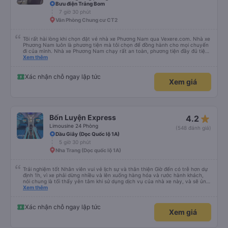
Bưu điện Trảng Bom
7 giờ 30 phút
Văn Phòng Chung cư CT2
Tôi rất hài lòng khi chọn đặt vé nhà xe Phương Nam qua Vexere.com. Nhà xe
Phương Nam luôn là phương tiện mà tôi chọn để đồng hành cho mọi chuyến
đi của mình. Nhà xe Phương Nam chạy rất an toàn, phương tiện đầy đủ tiện
nghi thoải mái, thái độ phục vụ rất vui vẻ lịch sự, xe chạy đúng giờ, khách
Xem thêm
được ngồi đúng chỗ đặt,… Nhà xe Phương Nam là một trong những nhà xe
mà tôi thích chọn làm phương tiện di chuyển cho cuộc hành trình của mình.
Chân thành cảm ơn Vexere đã kết nối cho tôi với Nhà xe Phương Nam giúp
Xác nhận chỗ ngay lập tức
Xem giá
cho tôi luôn thoải mái suốt hành trình của mình.
star_rate
Bốn Luyện Express
4.2
Limousine 24 Phòng
(548 đánh giá)
Dầu Giây (Dọc Quốc lộ 1A)
5 giờ 30 phút
Nha Trang (Dọc quốc lộ 1A)
Trải nghiệm tốt Nhân viên vui vẻ lịch sự và thân thiện Giờ đến có trễ hơn dự
định 1h, vì xe phải dừng nhiều và lên xuống hàng hóa và rước hành khách,
nói chung là tối thấy yên tâm khi sử dụng dịch vụ của nhà xe này, và sẽ ủng
hộ và giới thiệu cho người thân sử dụng dịch vụ của nhà xe này
Xem thêm
Xác nhận chỗ ngay lập tức
Xem giá