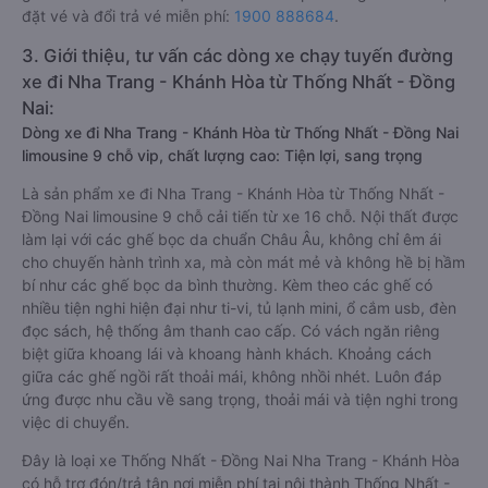
đặt vé và đổi trả vé miễn phí:
1900 888684
.
3. Giới thiệu, tư vấn các dòng xe chạy tuyến đường
xe đi Nha Trang - Khánh Hòa từ Thống Nhất - Đồng
Nai:
Dòng xe đi Nha Trang - Khánh Hòa từ Thống Nhất - Đồng Nai
limousine 9 chỗ vip, chất lượng cao: Tiện lợi, sang trọng
Là sản phẩm xe đi Nha Trang - Khánh Hòa từ Thống Nhất -
Đồng Nai limousine 9 chỗ cải tiến từ xe 16 chỗ. Nội thất được
làm lại với các ghế bọc da chuẩn Châu Âu, không chỉ êm ái
cho chuyến hành trình xa, mà còn mát mẻ và không hề bị hầm
bí như các ghế bọc da bình thường. Kèm theo các ghế có
nhiều tiện nghi hiện đại như ti-vi, tủ lạnh mini, ổ cắm usb, đèn
đọc sách, hệ thống âm thanh cao cấp. Có vách ngăn riêng
biệt giữa khoang lái và khoang hành khách. Khoảng cách
giữa các ghế ngồi rất thoải mái, không nhồi nhét. Luôn đáp
ứng được nhu cầu về sang trọng, thoải mái và tiện nghi trong
việc di chuyển.
Đây là loại xe Thống Nhất - Đồng Nai Nha Trang - Khánh Hòa
có hỗ trợ đón/trả tận nơi miễn phí tại nội thành Thống Nhất -