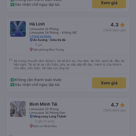
Xem giá
Xác nhận chỗ ngay lập tức
star_rate
Hà Linh
4.3
Limousine 22 Phòng
(1430 đánh giá)
Limousine 24 Phòng - Không WC
+1 loại xe khác
An Sương - Siêu thị đá
9 giờ
Văn phòng Nha Trang
Xe trung chuyển đón đúng h, tài xế lịch sự, chu đáo. Xe 34c sạch sẽ, đầy đủ
tiện nghi. Tài xế lái xe cẩn thận, phụ xe sắp xếp đồ đạc, hành lý của khách
chu đáo, cẩn thận. Sẽ tiếp tục ủng hộ
Không cần thanh toán trước
Xem giá
Xác nhận chỗ ngay lập tức
star_rate
Bình Minh Tải
4.7
Limousine 22 Phòng
(5850 đánh giá)
Limousine 34 Phòng Đơn
Vòng xoay Long Thành
5 giờ 25 phút
Bến xe Ninh Hòa