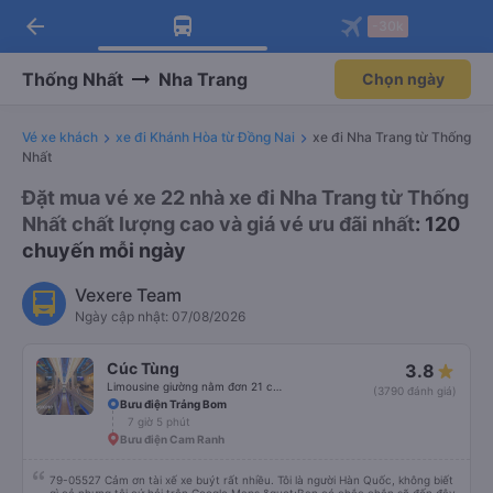
arrow_back
Tải app Vexere ngay!
Tải app Vexere
-30k
Mở app
Mở app
Nhận ưu đãi thành viên độc
-30k/ghế khi đặt vé máy bay qua
quyền
app
Thống Nhất
Nha Trang
Chọn ngày
Vé xe khách
xe đi Khánh Hòa từ Đồng Nai
xe đi Nha Trang từ Thống
Nhất
Đặt mua vé xe 22 nhà xe đi Nha Trang từ Thống
Nhất chất lượng cao và giá vé ưu đãi nhất
: 120
chuyến mỗi ngày
Vexere Team
Ngày cập nhật: 07/08/2026
Cúc Tùng
3.8
Limousine giường nằm đơn 21 chỗ (WC)
(3790 đánh giá)
Bưu điện Trảng Bom
7 giờ 5 phút
Bưu điện Cam Ranh
79-05527 Cảm ơn tài xế xe buýt rất nhiều. Tôi là người Hàn Quốc, không biết