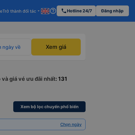
help_outline
phone
Hotline 24/7
Đăng nhập
re
Trở thành đối tác
arrow_drop_down
Xem giá
 ngày về
 và giá vé ưu đãi nhất
: 131
Xem bộ lọc chuyến phổ biến
Chọn ngày