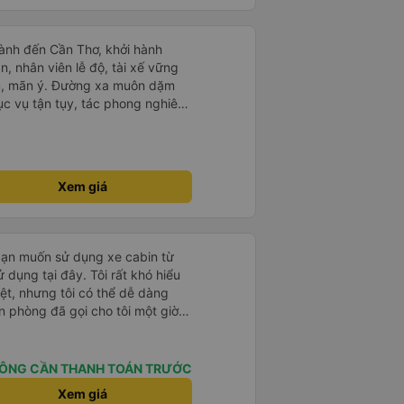
ành đến Cần Thơ, khởi hành
n, nhân viên lễ độ, tài xế vững
ục vụ tận tụy, tác phong nghiêm
 kim tiền vội vã. Xã hội loạn đạo.
thành, kính chúc nhà xe ngày một
Xem giá
bạn muốn sử dụng xe cabin từ
 dụng tại đây. Tôi rất khó hiểu
iệt, nhưng tôi có thể dễ dàng
n phòng đã gọi cho tôi một giờ
tôi phải chuyển chỗ nhiều lần vì
ọ vẫn vui vẻ chấp nhận tôi. Nếu
cổng chính sẽ đưa bạn đến điểm
ÔNG CẦN THANH TOÁN TRƯỚC
nên hãy cắt vé trước và đưa cho
Xem giá
át vé không nói được tiếng Anh