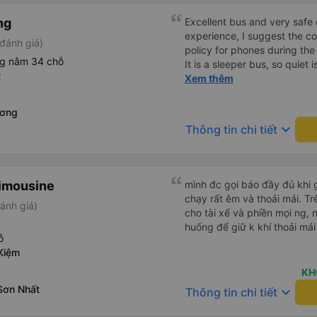
ng
Excellent bus and very safe 
experience, I suggest the 
đánh giá)
policy for phones during the
ng nằm 34 chỗ
It is a sleeper bus, so quiet 
t
Wi-Fi password clearly insid
Xem thêm
would definitely ride with them again! --------
lượng tốt và tài xế lái xe rấ
ương
hơn, tôi góp ý nhà xe nên có
keyboard_arrow_down
Thông tin chi tiết
lặng (tắt âm thanh điện tho
phiền hành khách khác ngủ.
mật khẩu Wi-Fi trong xe để
Tôi vẫn sẽ tiếp tục ủng hộ nh
imousine
mình đc gọi báo đầy đủ khi gi
chạy rất êm và thoải mái. T
ánh giá)
cho tài xế và phiền mọi ng, 
huống để giữ k khí thoải mái
ỗ
Kiệm
KH
Sơn Nhất
keyboard_arrow_down
Thông tin chi tiết