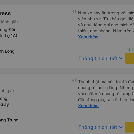
ress
Nhà xe này ấn tượng với mìn
viên phụ xe. Từ khâu gọi điện đến lúc lên xe đều rát sát sao
đánh giá)
và chủ động gọi cho mình để
hòng Đôi
thiện, nhẹ nhàng. Nằm trên xe cũng khá thoải mái, chăn nệm
ốc Lộ 1A)
nước suối đầy đủ. Chuyến xe
Xem thêm
lớn tuổi thế nên khi hít thở 
Lúc xuống xe, điểm thả của
KH
nh Long
Sợi ( Nha Trang ) và bắt G
keyboard_arrow_down
Thông tin chi tiết
mình xuống ở đây không có 
địa bàn của thế lực xe ôm ngầ
thế là mình được chở xuống 
toàn hơn. Một Chuyến xe được biết thêm nhiều câu chuyện
Thành thật mà nói, tôi đã đ
mới. Cảm ơn nhà xe đã giúp
chúng tôi hơi lo lắng. Nhưng
nh giá)
vời nhất mà chúng tôi từng t
hòng
đến đúng giờ, tài xế thân th
 Giây
vẫn hơi xóc, nhưng đó là đặ
Xem thêm
ngồi thoải mái. Chúng tôi thự
ang Trung
keyboard_arrow_down
Thông tin chi tiết