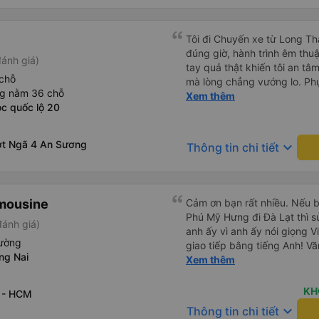
Tôi đi Chuyến xe từ Long Th
đúng giờ, hành trình êm thuậ
ánh giá)
tay quả thật khiến tôi an tâm, mãn ý. Đường xa muôn dặm
chỗ
mà lòng chẳng vướng lo. Ph
ng nằm 36 chỗ
cẩn, hiếm thấy giữa thời buổi
Xem thêm
c quốc lộ 20
Xin gửi lời tán dương chân 
hưng thịnh, vạn lộ bình an.”
ợt Ngã 4 An Sương
keyboard_arrow_down
Thông tin chi tiết
imousine
Cảm ơn bạn rất nhiều. Nếu 
Phú Mỹ Hưng đi Đà Lạt thì sử
ánh giá)
anh ấy vì anh ấy nói giọng V
ường
giao tiếp bằng tiếng Anh! Vă
ng Nai
trước khi lên xe, và mặc dù 
Xem thêm
không đến đúng giờ nhưng h
bạn đi xe đưa đón (van) ở 
KH
 - HCM
hẹn. Vì bạn đang ở trên xe 
keyboard_arrow_down
Thông tin chi tiết
họ, dù tài xế hoặc người so