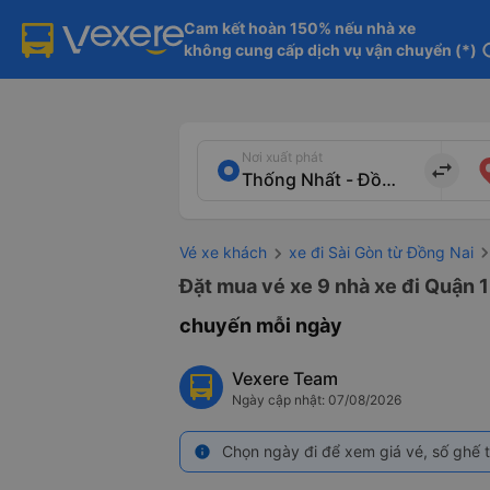
Cam kết hoàn 150% nếu nhà xe

không cung cấp dịch vụ vận chuyển (*)
in
Nơi xuất phát
import_export
Vé xe khách
xe đi Sài Gòn từ Đồng Nai
Đặt mua vé xe 9 nhà xe đi Quận 1
chuyến mỗi ngày
Vexere Team
Ngày cập nhật: 07/08/2026
Chọn ngày đi để xem giá vé, số ghế t
info