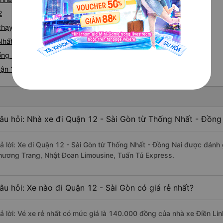
2
e chạy tuyến đường Thống Nhất đi Quận 12
Nhất - Quận 12
ng Nhất nhanh và uy tín nhất
uận 12
âu hỏi: Nhà xe đi Quận 12 - Sài Gòn từ Thống Nhất - Đồng 
rả lời: Xe đi Quận 12 - Sài Gòn từ Thống Nhất - Đồng Nai được đánh 
hương Trang, Nhật Đoan Limousine, Tuấn Tú Express.
âu hỏi: Xe nào đi Quận 12 - Sài Gòn có giá rẻ nhất?
rả lời: Vé xe rẻ nhất có mức giá là 140.000 đồng của nhà xe Điền Lin