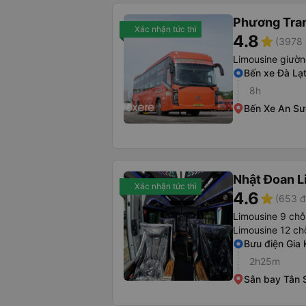
Phương Tra
Xác nhận tức thì
4.8
star
(3978 
Limousine giườ
Bến xe Đà Lạ
8h
Bến Xe An S
Nhật Đoan L
Xác nhận tức thì
4.6
star
(653 đ
Limousine 9 chỗ
Limousine 12 ch
Bưu điện Gia 
2h25m
Sân bay Tân 