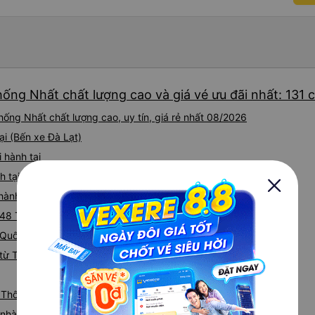
nhưng họ sẽ cho bạn biết kh
còn có xe đưa đón nên bạn 
động, tài xế đưa đón cũng s
chỉ nên chỉ cần hiển thị địa 
sự đánh giá cao mọi thứ. N
chỉ cần đặt xe khách ở đây.
hống Nhất chất lượng cao và giá vé ưu đãi nhất: 131 
được một chút tiếng Anh. Và 
bắt xe buýt. Tôi chỉ đợi ở C
ống Nhất chất lượng cao, uy tín, giá rẻ nhất 08/2026
xe đưa đón (Xe Van nhỏ màu 
ại (Bến xe Đà Lạt)
tâm. Chỉ vài phút sau, tôi đã
Viên chức mang vé đến và gi
 hành tại
thân thiện. Tài xế xe buýt và
h tại Quốc Lộ 1A
tiếng Anh, nhưng vấn đề khô
gắng giúp đỡ tôi. Khi đến Đà 
 hành tại QL20, xã Gia Kiệm, H. Thống Nhất
tôi hỏi mọi người, tôi có th
548 Tổ 2, Khu Phố 5
Họ có dịch vụ đưa đón nên tôi
 Quốc Lộ 1A
cho xem địa chỉ khách sạn, 
đúng nơi. Tôi thực sự đánh g
từ Thống Nhất đi Quận 12
gặp bạn lần nữa.
ừ Thống Nhất
iá nhà xe Thống Nhất Quận 12