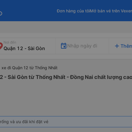
Đơn hàng của tôi
Mở bán vé trên Vexe
fo
Nơi đến
add
Nhập ngày đi
Thêm
xe đi Quận 12 từ Thống Nhất
2 - Sài Gòn từ Thống Nhất - Đồng Nai chất lượng cao
rống và ưu đãi khi đặt vé