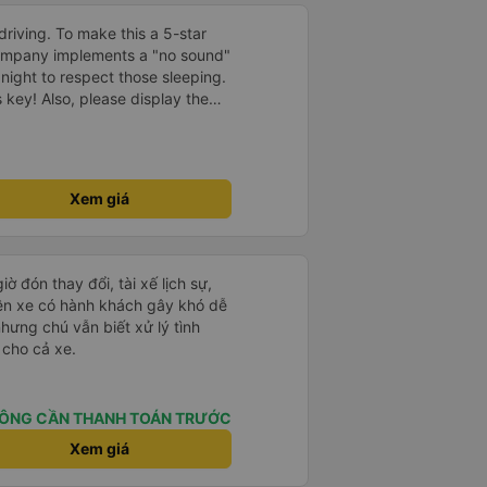
driving. To make this a 5-star
company implements a "no sound"
 night to respect those sleeping.
is key! Also, please display the
e the cabin for convenience. I
------ ​ Xe chất
t an toàn. Để dịch vụ hoàn hảo
 quy định rõ ràng về việc giữ im
Xem giá
ại) vào ban đêm để tránh làm
 Ngoài ra, nhà xe nên dán sẵn
 hành khách dễ dàng sử dụng.
à xe trong tương lai!
ờ đón thay đổi, tài xế lịch sự,
rên xe có hành khách gây khó dễ
nhưng chú vẫn biết xử lý tình
 cho cả xe.
ÔNG CẦN THANH TOÁN TRƯỚC
Xem giá