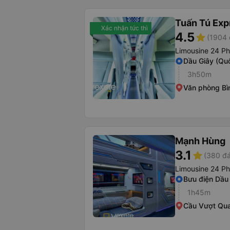
Tuấn Tú Exp
Xác nhận tức thì
4.5
star
(1904 
Limousine 24 P
Dầu Giây (Qu
3h50m
Văn phòng Bì
Mạnh Hùng
3.1
star
(380 đá
Limousine 24 P
Bưu điện Dầu
1h45m
Cầu Vượt Qu