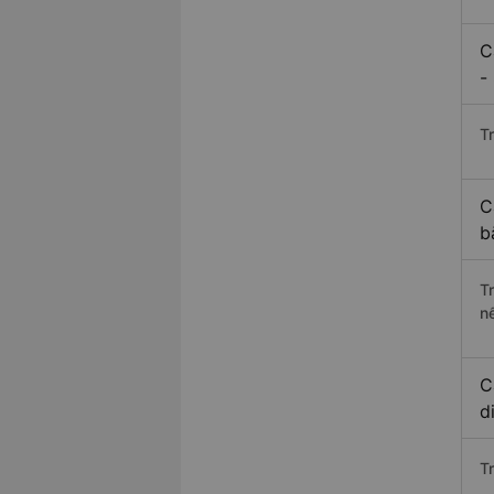
C
-
Tr
C
b
T
n
C
d
T