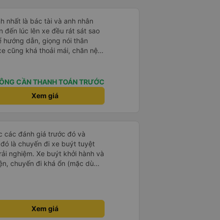
h nhất là bác tài và anh nhân
 hướng dẫn, giọng nói thân
 của mình hầu hết là các cô bác
sẽ thấy có một chút mùi người già
 mình ban đầu dự kiến là Ngã 3
ÔNG CẦN THANH TOÁN TRƯỚC
rab nhưng các anh hướng dẫn
Xem giá
ma nào dám chở đâu ( vì đây là
m, dân chơi cỏ kẹo ke...) Và
Ngã 3 thành , nơi sáng sủa an
ọc các đánh giá trước đó và
 đỡ
 đó là chuyến đi xe buýt tuyệt
rải nghiệm. Xe buýt khởi hành và
iện, chuyến đi khá ổn (mặc dù
c trưng của Việt Nam ^^), và chỗ
c sự rất hài lòng.
Xem giá