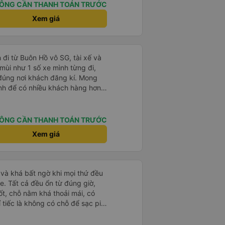
ÔNG CẦN THANH TOÁN TRƯỚC
Xem giá
 đi từ Buôn Hồ vô SG, tài xế và
mùi như 1 số xe mình từng đi,
ả đúng nơi khách đăng kí. Mong
tình để có nhiều khách hàng hơn
ÔNG CẦN THANH TOÁN TRƯỚC
Xem giá
và khá bất ngờ khi mọi thứ đều
e. Tất cả đều ổn từ đúng giờ,
ốt, chỗ nằm khá thoải mái, có
ỉ tiếc là không có chỗ để sạc pin
 rồi!