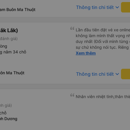
keyboard_arrow_down
Thông tin chi tiết
nam Buôn Ma Thuột
ắk Lắk)
Lần đầu tiên đặt vé xe onlin
không làm mình thất vọng n
đánh giá)
duy nhất (Đối với mình từng đ
hòng
sự chứ không nói tục. Riêng 
ng nằm 34 chỗ
rồi. Chú tài xế còn uống pe
Xem thêm
hút thuốc phè phè như các x
Được nằm đúng giường đã đặ
uôn Ma Thuột
keyboard_arrow_down
Thông tin chi tiết
Nhân viên nhiệt tình,thân th
nh giá)
chỗ
nh Dương