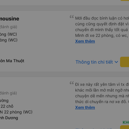
đề của bến xe Đà Lạt (không
bảng thông tin), chứ không 
mousine
Mới đầu đọc bình luận có hơ
cùng cũng quyết định đặt vì
đánh giá)
chuyến đi mình thấy tốt quá
hòng (WC)
Mình đi xe 22 phòng, có wc,
hòng (WC)
qua của mình như thế này: 
Xem thêm
tính và dễ thương, gọi điện 
ngày, dặn dò đủ thứ luôn. - 
chuyện rất dễ thương và dễ c
uôn Ma Thuột
keyboard_arrow_down
Thông tin chi tiết
sẽ. - Phòng nằm không phải m
êm, nằm thoải mái cho cả 2
thoải mái lắm, có thể đọc s
luôn mà. - Xuất phát đúng g
Đi xe này rất yên tâm vì tx đ
lúc 19g30, không phải quá tr
khác mỗi lần mở mắt ngỡ như
đánh giá)
Chỉ trung chuyển đến bến xe
chuyện dễ mến nhưng mà nhà
mình ở hơi xa nên tự ra bến.
iường
thức di chuyển ra nơ xe đỗ. 
chuyển dìa Mã Lò nhưng nhà x
 22 chỗ
tay xách nách mang mà mình
Xem thêm
ở Chu Văn An được thôi. Nếu
AN 22 phòng (WC)
khu đỗ xe thì chân chảy máo 
mình quá chừng. Do xe dễ thương nên gặp được khách trên
ình Dương
xe ai cũng dễ thương quá l
KH
mình okela lắm, hi vọng nhà