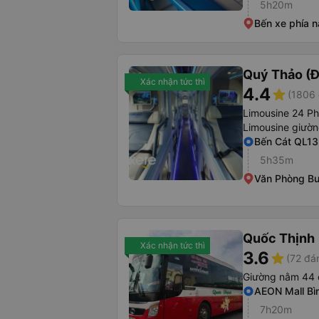
5h20m
Bến xe phía 
Quý Thảo (Đ
Xác nhận tức thì
4.4
star
(1806 
Limousine 24 P
Limousine giườ
Bến Cát QL13
5h35m
Văn Phòng B
Quốc Thịnh
Xác nhận tức thì
3.6
star
(72 đá
Giường nằm 44 
AEON Mall Bì
7h20m