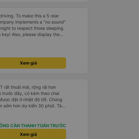
driving. To make this a 5-star
company implements a "no sound"
 night to respect those sleeping.
is key! Also, please display the
e the cabin for convenience. I
------ ​ Xe chất
t an toàn. Để dịch vụ hoàn hảo
 quy định rõ ràng về việc giữ im
Xem giá
ại) vào ban đêm để tránh làm
 Ngoài ra, nhà xe nên dán sẵn
 hành khách dễ dàng sử dụng.
à xe trong tương lai!
rất thoải mái, rộng rãi hơn
m trước đây, có kèm theo chai
 được đặt ở nhiệt độ tốt. Chúng
ến sớm hơn dự kiến 30 phút. Tài
ài xế khác ở Việt Nam! Không quá
 nhạc lớn hoặc tiếng ồn khác và
ất dễ ngủ. Tôi rất vui vì đã đặt
ÔNG CẦN THANH TOÁN TRƯỚC
ýt trên GPS và biển số xe vì tôi
Xem giá
n xe để tìm thấy nó, đây là vấn