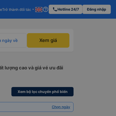
help_outline
phone
Hotline 24/7
Đăng nhập
re
Trở thành đối tác
arrow_drop_down
Xem giá
 ngày về
t lượng cao và giá vé ưu đãi
Xem bộ lọc chuyến phổ biến
Chọn ngày