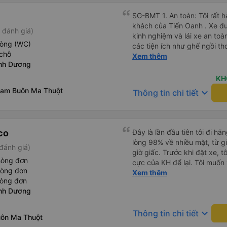
SG-BMT 1. An toàn: Tôi rất hài lòng về chất lượng của xe
khách của Tiến Oanh . Xe đượ
 đánh giá)
kinh nghiệm và lái xe an toàn. 2. Tiện nghi: cung cấp đầ
hòng (WC)
các tiện ích như ghế ngồi th
chỗ
độ cao và cổng sạc điện thoại di động. 3.
Xem thêm
ình Dương
chính xác: Chuyến xe xuất 
giờ cam kết. 4. Giá cả: Tôi cảm thấy giá cả của dịch vụ xe
KH
khách rất hợp lý và phù hợp 
Nam Buôn Ma Thuột
keyboard_arrow_down
Thông tin chi tiết
cung cấp. 5. Thái độ phục vụ: Nhân viên và tài xế rất nhiệt
tình, chu đáo và tôn trọng k
mái và hài lòng với các dịch vụ mà
họ đáp ứng đầy đủ nhu cầu c
co
Đây là lần đầu tiên tôi đi h
của họ trong tương lai nếu c
lòng 98% về nhiều mặt, từ gi
đánh giá)
giờ giấc. Trước khi đặt xe, 
hòng đơn
cực của KH để lại. Tôi muốn
hòng đơn
lần cho biết. Có thể do tôi may mắn, tôi đã 0 gặp phải những
Xem thêm
hòng đơn
điều tệ hại nào. Tuy nhiên, 
ình Dương
như anh phụ xe nhiệt tình, 
điện thoại quá nhiều và ầm ỉ
keyboard_arrow_down
Thông tin chi tiết
tiếp tục ủng hộ nhà xe. Hy v
uôn Ma Thuột
thành cám ơn nhà xe.