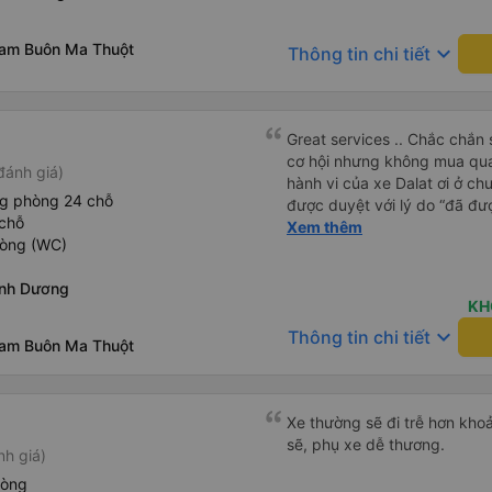
nam Buôn Ma Thuột
keyboard_arrow_down
Thông tin chi tiết
Great services .. Chắc chắn 
cơ hội nhưng không mua qua
đánh giá)
hành vi của xe Dalat ơi ở ch
ng phòng 24 chỗ
được duyệt với lý do “đã đư
chỗ
trong khi tôi là khách hàng và
Xem thêm
hòng (WC)
được xử lý. Ai xử lý ?? Tôi 
lần này nữa. Sau lần này cả 
ình Dương
viễn vì xử lý tào lao này. Ch
KH
nền tảng về trải nghiệm của t
keyboard_arrow_down
Thông tin chi tiết
cảm ơn.
nam Buôn Ma Thuột
Xe thường sẽ đi trễ hơn khoả
sẽ, phụ xe dễ thương.
nh giá)
hòng