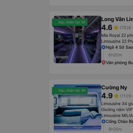
Long Vân Li
Xác nhận tức thì
4.6
star
(7828 
Mia Royal 22 p
Limousine 22 P
Ngã 4 Sở Sao
6h20m
Văn phòng B
Cường Ny
Xác nhận tức thì
4.9
star
(1109 
Limousine 34 g
Giường nằm VIP
Limousine MILI
Cổng Chào B
8h20m