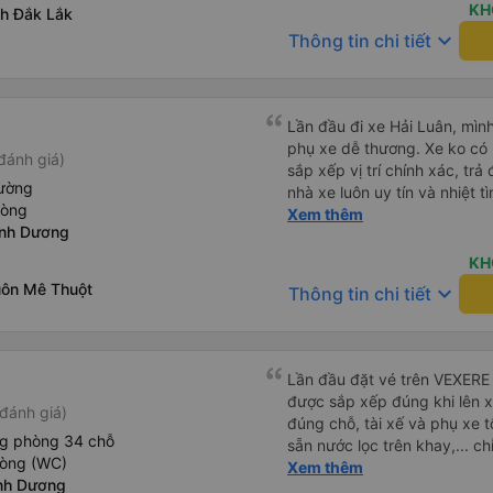
KH
ỉnh Đắk Lắk
keyboard_arrow_down
Thông tin chi tiết
Lần đầu đi xe Hải Luân, mình
phụ xe dễ thương. Xe ko có 
đánh giá)
sắp xếp vị trí chính xác, tr
iường
nhà xe luôn uy tín và nhiệt 
hòng
nữa
Xem thêm
ình Dương
KH
uôn Mê Thuột
keyboard_arrow_down
Thông tin chi tiết
Lần đầu đặt vé trên VEXERE 
được sắp xếp đúng khi lên x
đánh giá)
đúng chỗ, tài xế và phụ xe t
ng phòng 34 chỗ
sẵn nước lọc trên khay,... ch
hòng (WC)
thôi. Nhưng vậy cũng quá ổn
Xem thêm
nh Dương