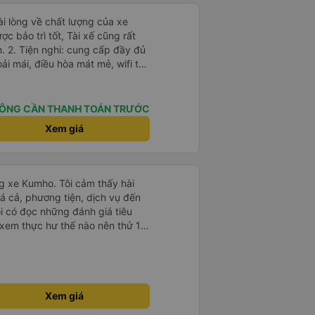
c bảo trì tốt, Tài xế cũng rất
y đủ
oải mái, điều hòa mát mẻ, wifi tốc
 Thời gian và độ
phát đúng giờ và đếnBMT đúng
ÔNG CẦN THANH TOÁN TRƯỚC
với chất lượng và tiện ích được
Xem giá
hách hàng. Tôi cảm thấy rất thoải
 họ cung cấp. Dịch vụ của
ủa tôi và tôi sẽ sử dụng dịch vụ
ãng xe Kumho. Tôi cảm thấy hài
ó cơ hội.
á cả, phương tiện, dịch vụ đến
tôi có đọc những đánh giá tiêu
 xem thực hư thế nào nên thử 1
chuyến đi sẽ trọn vẹn hơn, nếu
có trách nhiệm đừng nói chuyện
 suốt 1 quảng đường đầu. Tôi sẽ
ọng lần sau sẽ tốt hơn. Chân
Xem giá