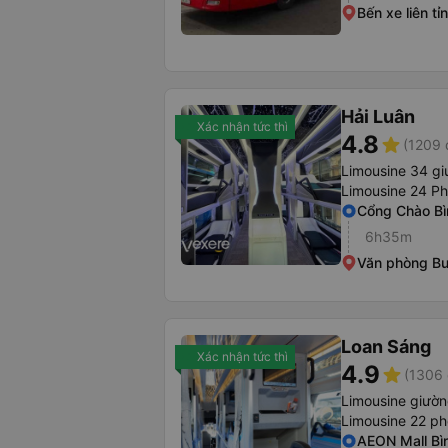
Bến xe liên t
Hải Luân
Xác nhận tức thì
4.8
star
(1209 
Limousine 34 g
Limousine 24 P
Cổng Chào B
6h35m
Văn phòng B
Loan Sáng
Xác nhận tức thì
4.9
star
(1306 
Limousine giườ
Limousine 22 p
AEON Mall Bì