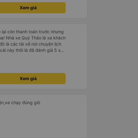
Xem giá
e lại còn thanh toán trước nhưng
ha! Nhà xe Quý Thảo là xe khách
i) là các tài xế nói chuyện lịch
cái này thôi là đã đánh giá 5 sao
psi rất dễ thương chứ không có
e khác. Đón trả đúng điểm.
t. Nói chung 10 điểm.
Xem giá
iện,xe chạy đúng giờ