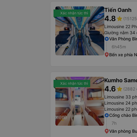
Tiến Oanh
Xác nhận tức thì
4.8
star
(15125
Limousine 22 P
Giường nằm 34 
Văn Phòng B
6h45m
Bến xe phía 
Kumho Sam
Xác nhận tức thì
4.6
star
(2882 
Limousine 33 p
Limousine 24 p
Limousine 22 p
Cổng chào B
7h
Văn phòng B