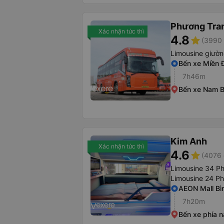
Phương Tra
Xác nhận tức thì
4.8
star
(3990 
Limousine giườ
Bến xe Miền 
7h46m
Bến xe Nam 
Kim Anh
Xác nhận tức thì
4.6
star
(4076 
Limousine 34 P
Limousine 24 P
AEON Mall Bì
7h20m
Bến xe phía 