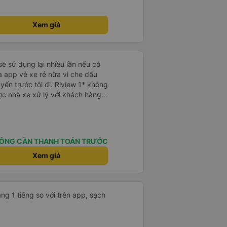
Xem giá
sẽ sử dụng lại nhiều lần nếu có
 app vé xe rẻ nữa vì che dấu
uyến trước tôi đi. Riview 1* không
ợc nhà xe xử lý với khách hàng”
 trải nghiệm của tôi lại nói là đã
không biết nên vẫn mua vé thêm
Cty tôi sẽ xóa app vé xe rẻ Vĩnh
úng tôi cũng sẽ viết bài trên các
ÔNG CẦN THANH TOÁN TRƯỚC
ôi cả về Dalat lẫn vé xe rẻ. Xin
Xem giá
ng 1 tiếng so với trên app, sạch