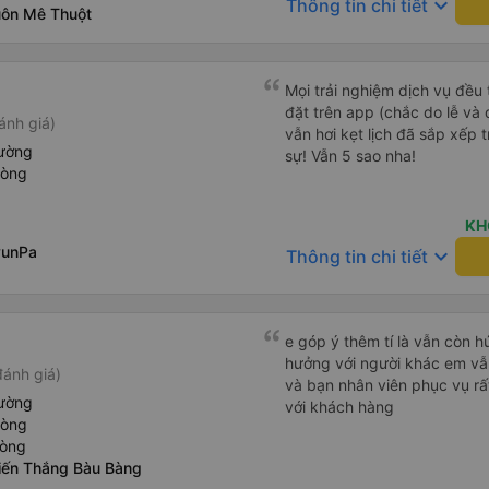
keyboard_arrow_down
Thông tin chi tiết
uôn Mê Thuột
này, đừng bị sa sút nha.
Mọi trải nghiệm dịch vụ đều 
đặt trên app (chắc do lễ và
ánh giá)
vẫn hơi kẹt lịch đã sắp xếp tr
iường
sự! Vẫn 5 sao nha!
hòng
KH
yunPa
keyboard_arrow_down
Thông tin chi tiết
e góp ý thêm tí là vẫn còn 
hưởng với người khác em vẫn đánh giá về chất lượng nhà xe
đánh giá)
và bạn nhân viên phục vụ rất
iường
với khách hàng
hòng
hòng
iến Thắng Bàu Bàng