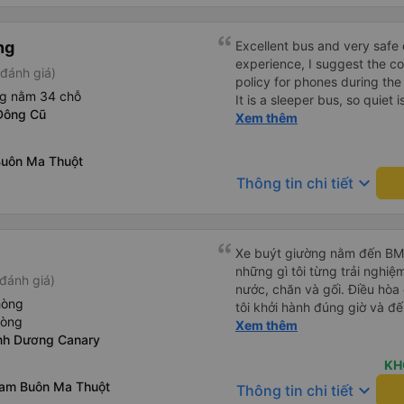
ng
Excellent bus and very safe 
experience, I suggest the 
đánh giá)
policy for phones during the
ng nằm 34 chỗ
It is a sleeper bus, so quiet 
Đông Cũ
Wi-Fi password clearly insid
Xem thêm
would definitely ride with them again! --------
lượng tốt và tài xế lái xe rấ
Buôn Ma Thuột
hơn, tôi góp ý nhà xe nên có
keyboard_arrow_down
Thông tin chi tiết
lặng (tắt âm thanh điện tho
phiền hành khách khác ngủ.
mật khẩu Wi-Fi trong xe để
Tôi vẫn sẽ tiếp tục ủng hộ nh
Xe buýt giường nằm đến BMT 
những gì tôi từng trải nghiệ
đánh giá)
nước, chăn và gối. Điều hòa
hòng
tôi khởi hành đúng giờ và đ
hòng
xế rất tuyệt so với những t
Xem thêm
nh Dương Canary
nhiều tiếng còi xe, không có
cảm giác lái xe an toàn nên r
KH
qua Vexere và có vị trí xe bu
nam Buôn Ma Thuột
keyboard_arrow_down
Thông tin chi tiết
phải tìm kiếm xung quanh bế