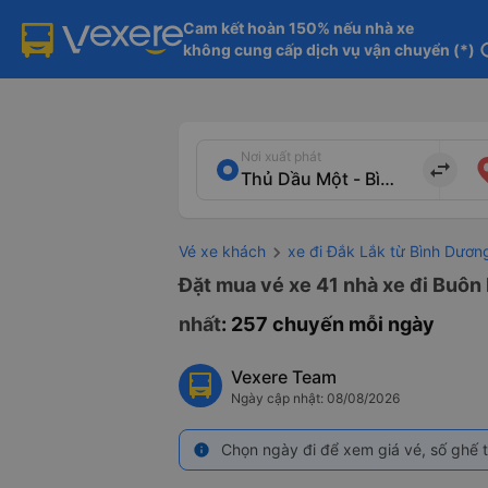
Cam kết hoàn 150% nếu nhà xe

không cung cấp dịch vụ vận chuyển (*)
in
Nơi xuất phát
import_export
Vé xe khách
xe đi Đắk Lắk từ Bình Dươn
Đặt mua vé xe 41 nhà xe đi Buôn 
nhất
: 257 chuyến mỗi ngày
Vexere Team
Ngày cập nhật: 08/08/2026
Chọn ngày đi để xem giá vé, số ghế t
info