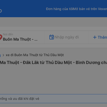
Đơn hàng của tôi
Mở bán vé trên Vexe
fo
Nơi đến
add
Nhập ngày đi
Thêm
xe đi Buôn Ma Thuột từ Thủ Dầu Một
g
Ma Thuột - Đắk Lắk từ Thủ Dầu Một - Bình Dương chấ
rống và ưu đãi khi đặt vé