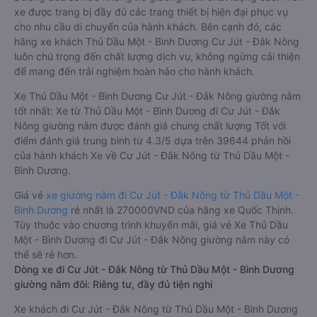
xe được trang bị đầy đủ các trang thiết bị hiện đại phục vụ
cho nhu cầu di chuyển của hành khách. Bên cạnh đó, các
hãng xe khách Thủ Dầu Một - Bình Dương Cư Jút - Đắk Nông
luôn chú trọng đến chất lượng dịch vụ, không ngừng cải thiện
để mang đến trải nghiệm hoàn hảo cho hành khách.
Xe Thủ Dầu Một - Bình Dương Cư Jút - Đắk Nông giường nằm
tốt nhất: Xe từ Thủ Dầu Một - Bình Dương đi Cư Jút - Đắk
Nông giường nằm được đánh giá chung chất lượng Tốt với
điểm đánh giá trung bình từ 4.3/5 dựa trên 39644 phản hồi
của hành khách Xe về Cư Jút - Đắk Nông từ Thủ Dầu Một -
Bình Dương.
Giá vé
xe giường nằm đi Cư Jút - Đắk Nông từ Thủ Dầu Một -
Bình Dương
rẻ nhất là 270000VND của hãng xe Quốc Thịnh.
Tùy thuộc vào chương trình khuyến mãi, giá vé Xe Thủ Dầu
Một - Bình Dương đi Cư Jút - Đắk Nông giường nằm này có
thể sẽ rẻ hơn.
Dòng xe đi Cư Jút - Đắk Nông từ Thủ Dầu Một - Bình Dương
giường nằm đôi: Riêng tư, đầy đủ tiện nghi
Xe khách đi Cư Jút - Đắk Nông từ Thủ Dầu Một - Bình Dương