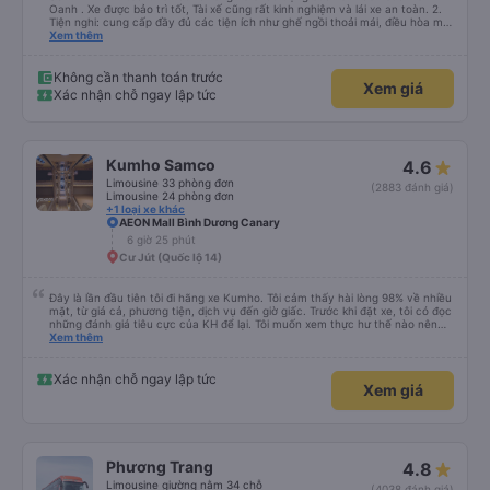
Oanh . Xe được bảo trì tốt, Tài xế cũng rất kinh nghiệm và lái xe an toàn. 2.
Tiện nghi: cung cấp đầy đủ các tiện ích như ghế ngồi thoải mái, điều hòa mát
mẻ, wifi tốc độ cao và cổng sạc điện thoại di động. 3. Thời gian và độ chính
Xem thêm
xác: Chuyến xe xuất phát đúng giờ và đếnBMT đúng giờ cam kết. 4. Giá cả:
Tôi cảm thấy giá cả của dịch vụ xe khách rất hợp lý và phù hợp với chất
lượng và tiện ích được cung cấp. 5. Thái độ phục vụ: Nhân viên và tài xế rất
Không cần thanh toán trước
Xem giá
nhiệt tình, chu đáo và tôn trọng khách hàng. Tôi cảm thấy rất thoải mái và
Xác nhận chỗ ngay lập tức
hài lòng với các dịch vụ mà họ cung cấp. Dịch vụ của họ đáp ứng đầy đủ
nhu cầu của tôi và tôi sẽ sử dụng dịch vụ của họ trong tương lai nếu có cơ
hội.
Kumho Samco
4.6
Limousine 33 phòng đơn
(2883 đánh giá)
Limousine 24 phòng đơn
+1 loại xe khác
AEON Mall Bình Dương Canary
6 giờ 25 phút
Cư Jút (Quốc lộ 14)
Đây là lần đầu tiên tôi đi hãng xe Kumho. Tôi cảm thấy hài lòng 98% về nhiều
mặt, từ giá cả, phương tiện, dịch vụ đến giờ giấc. Trước khi đặt xe, tôi có đọc
những đánh giá tiêu cực của KH để lại. Tôi muốn xem thực hư thế nào nên
thử 1 lần cho biết. Có thể do tôi may mắn, tôi đã 0 gặp phải những điều tệ
Xem thêm
hại nào. Tuy nhiên, chuyến đi sẽ trọn vẹn hơn, nếu như anh phụ xe nhiệt
tình, có trách nhiệm đừng nói chuyện điện thoại quá nhiều và ầm ỉ suốt 1
quảng đường đầu. Tôi sẽ tiếp tục ủng hộ nhà xe. Hy vọng lần sau sẽ tốt hơn.
Xác nhận chỗ ngay lập tức
Xem giá
Chân thành cám ơn nhà xe.
Phương Trang
4.8
Limousine giường nằm 34 chỗ
(4038 đánh giá)