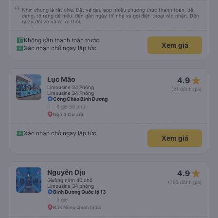
Nhìn chung là rất okie. Đặt vé qau app nhiều phương thức thanh toán, dễ
dàng, rõ ràng dễ hiểu. đến gần ngày thì nhà xe gọi điện thoại xác nhận. Đến
quầy đổi vé và ra xe thôi.
Không cần thanh toán trước
Xem giá
Xác nhận chỗ ngay lập tức
star_rate
Lục Mão
4.9
Limousine 24 Phòng
(21 đánh giá)
Limousine 34 Phòng
Cổng Chào Bình Dương
6 giờ 50 phút
Ngã 3 Cư Jút
Xác nhận chỗ ngay lập tức
Xem giá
star_rate
Nguyên Dịu
4.9
Giường nằm 40 chỗ
(763 đánh giá)
Limousine 34 phòng
Bình Dương Quốc lộ 13
5 giờ
Đắk Nông Quốc lộ 14