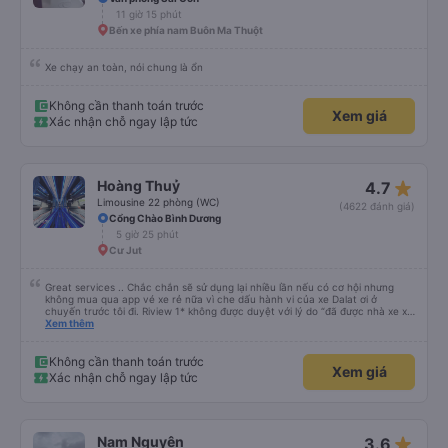
11 giờ 15 phút
Bến xe phía nam Buôn Ma Thuột
Xe chạy an toàn, nói chung là ổn
Không cần thanh toán trước
Xem giá
Xác nhận chỗ ngay lập tức
star_rate
Hoàng Thuỷ
4.7
Limousine 22 phòng (WC)
(4622 đánh giá)
Cổng Chào Bình Dương
5 giờ 25 phút
Cư Jut
Great services .. Chắc chắn sẽ sử dụng lại nhiều lần nếu có cơ hội nhưng
không mua qua app vé xe rẻ nữa vì che dấu hành vi của xe Dalat ơi ở
chuyến trước tôi đi. Riview 1* không được duyệt với lý do “đã được nhà xe xử
lý với khách hàng” trong khi tôi là khách hàng và trải nghiệm của tôi lại nói là
Xem thêm
đã được xử lý. Ai xử lý ?? Tôi không biết nên vẫn mua vé thêm lần này nữa.
Sau lần này cả Cty tôi sẽ xóa app vé xe rẻ Vĩnh viễn vì xử lý tào lao này.
Chúng tôi cũng sẽ viết bài trên các nền tảng về trải nghiệm của tôi cả về
Không cần thanh toán trước
Xem giá
Dalat lẫn vé xe rẻ. Xin cảm ơn.
Xác nhận chỗ ngay lập tức
star_rate
Nam Nguyên
3.6