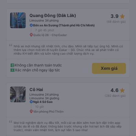
đến bến Chu Văn An lúc 19g30, không phải quá trễ đối với mình. 2. Khuyết
điểm: - Chỉ trung chuyển đến bến xe Đà Lạt trong bán kính 5km, mình ở hơi
xa nên tự ra bến. - Mới đầu mình tưởng có trung chuyển dìa Mã Lò nhưng
nhà xe có xin lỗi và báo lại chỉ dừng ở Chu Văn An được thôi. Nếu về Mã Lò
star_rate
Quang Đông (Đắk Lắk)
3.9
được thì tiện cho mình quá chừng. Do xe dễ thương nên gặp được khách trên
xe ai cũng dễ thương quá luôn, nên chuyến đi hôm qua của mình okela lắm,
Limousine 34 phòng
(68 đánh giá)
hi vọng nhà xe giữ được phong độ như thế này, đừng bị sa sút nha.
Bến xe An Sương (Thành phố Hồ Chí Minh)
7 giờ 45 phút
Quốc lộ 26 - Chợ Eadar
Nhà xe mới nhưng rất nhiệt tình, chu đáo. Mình sẽ tiếp tục ủng hộ. Mình có
thêm lựa chọn mới khi đi tuyến Eakar - SG. Chúc nhà xe sẽ phát triển có
nhiều KH biết đến và luôn nâng cao chất lượng dịch vụ.
Không cần thanh toán trước
Xem giá
Xác nhận chỗ ngay lập tức
star_rate
Cô Hai
4.6
Limousine 24 phòng
(282 đánh giá)
Limousine 34 giường
Ngã 4 Sở Sao
10 giờ
Văn phòng Phú Thiện
Mọi trải nghiệm dịch vụ đều tốt, mỗi cái xe đón sớm hơn lịch đặt trên app
(chắc do lễ và đã được thông báo trước nhưng vẫn hơi kẹt lịch đã sắp xếp
trước), nhân viên nhiệt tình, lịch sự! Vẫn 5 sao nha!