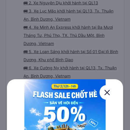
🚌 2. Xe Nguyên Dịu khởi hành tại QL13
🚌 3. Xe Lục Mão khởi hành tại QL13, Tx. Thuận
An, Bình Dương, Vietnam
🚌 4. Xe Minh An Express khởi hành tại Ba Mươi
Tháng Tư, Phú Thọ, TX. Thủ Dầu Một, Bình
Dương, Vietnam
🚌 5. Xe Loan Sáng khởi hành tại Số 01 Đại lộ Bình
Dương, Khu phố Bình Giao
🚌 6. Xe Cường Ny khởi hành tại QL13, Tx. Thuận
An, Bình Dương, Vietnam
🚌 7. Xe Điều Hòa khởi hành tại Quốc Lộ 13
🚌 8. Xe Phương Trang khởi hành tại (Bến xe Miền
Tây)
🚌 9. Xe Tiến Oanh khởi hành tại 660 Đại Lộ Bình
Dương, Hiệp Thành (Văn Phòng Bình Dương)
🚌 10. Xe Hoàng Thuỷ khởi hành tại QL13, Tx.