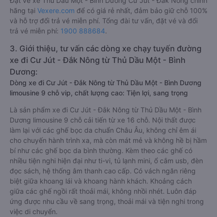
Đặt vé xe Thủ Dầu Một - Bình Dương Cư Jút - Đắk Nông chính
hãng tại
Vexere.com
để có giá rẻ nhất, đảm bảo giữ chỗ 100%
và hỗ trợ đổi trả vé miễn phí. Tổng đài tư vấn, đặt vé và đổi
trả vé miễn phí:
1900 888684
.
3. Giới thiệu, tư vấn các dòng xe chạy tuyến đường
xe đi Cư Jút - Đắk Nông từ Thủ Dầu Một - Bình
Dương:
Dòng xe đi Cư Jút - Đắk Nông từ Thủ Dầu Một - Bình Dương
limousine 9 chỗ vip, chất lượng cao: Tiện lợi, sang trọng
Là sản phẩm xe đi Cư Jút - Đắk Nông từ Thủ Dầu Một - Bình
Dương limousine 9 chỗ cải tiến từ xe 16 chỗ. Nội thất được
làm lại với các ghế bọc da chuẩn Châu Âu, không chỉ êm ái
cho chuyến hành trình xa, mà còn mát mẻ và không hề bị hầm
bí như các ghế bọc da bình thường. Kèm theo các ghế có
nhiều tiện nghi hiện đại như ti-vi, tủ lạnh mini, ổ cắm usb, đèn
đọc sách, hệ thống âm thanh cao cấp. Có vách ngăn riêng
biệt giữa khoang lái và khoang hành khách. Khoảng cách
giữa các ghế ngồi rất thoải mái, không nhồi nhét. Luôn đáp
ứng được nhu cầu về sang trọng, thoải mái và tiện nghi trong
việc di chuyển.