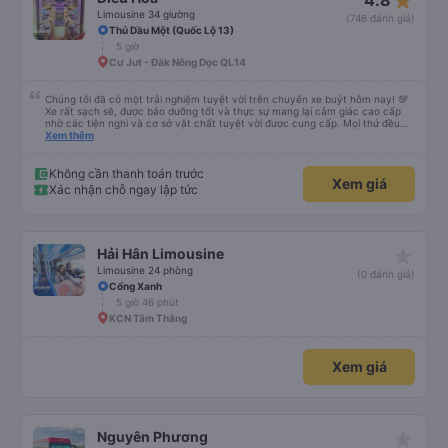
star_rate
4.8
Limousine 34 giường
(746 đánh giá)
Thủ Dầu Một (Quốc Lộ 13)
5 giờ
Cư Jut - Đăk Nông Dọc QL14
Chúng tôi đã có một trải nghiệm tuyệt vời trên chuyến xe buýt hôm nay! 💯
Xe rất sạch sẽ, được bảo dưỡng tốt và thực sự mang lại cảm giác cao cấp
nhờ các tiện nghi và cơ sở vật chất tuyệt vời được cung cấp. Mọi thứ đều
thoải mái và ngăn nắp. Nhân viên và tài xế rất tốt bụng, hữu ích và chu đáo,
Xem thêm
giúp chuyến đi của chúng tôi suôn sẻ và không căng thẳng. Sự chuyên
nghiệp của họ thực sự nổi bật. Nhìn chung, đó là trải nghiệm du lịch tốt nhất
đối với tôi và gia đình. Chúng tôi rất vui và hài lòng từ đầu đến cuối. Rất đáng
Không cần thanh toán trước
Xem giá
giới thiệu! 💛 Về ứng dụng, nó rất dễ sử dụng, thân thiện với người dùng và
Xác nhận chỗ ngay lập tức
tiện lợi khi đặt chuyến đi của chúng tôi. Mọi thứ đều diễn ra suôn sẻ!
star_rate
Hải Hân Limousine
Limousine 24 phòng
(0 đánh giá)
Cổng Xanh
5 giờ 46 phút
KCN Tâm Thắng
Xem giá
star_rate
Nguyên Phương