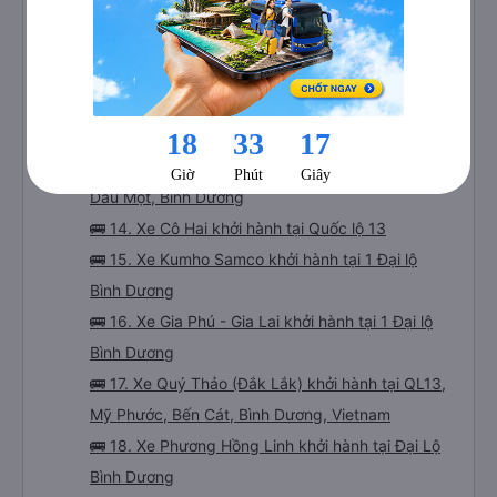
Thuận An, Bình Dương, Vietnam
🚌 11. Xe Tuấn Trung khởi hành tại Quốc Lộ 13
🚌 12. Xe An Phát Kbang (Gia Lai) khởi hành tại
574 Đại lộ Bình Dương, Hiệp Thành, TX. Thủ Dầu
Một, Bình Dương, Vietnam
🚌 13. Xe Long Vân Limousine khởi hành tại Thủ
Dầu Một, Bình Dương
🚌 14. Xe Cô Hai khởi hành tại Quốc lộ 13
🚌 15. Xe Kumho Samco khởi hành tại 1 Đại lộ
Bình Dương
🚌 16. Xe Gia Phú - Gia Lai khởi hành tại 1 Đại lộ
Bình Dương
🚌 17. Xe Quý Thảo (Đắk Lắk) khởi hành tại QL13,
Mỹ Phước, Bến Cát, Bình Dương, Vietnam
🚌 18. Xe Phương Hồng Linh khởi hành tại Đại Lộ
Bình Dương