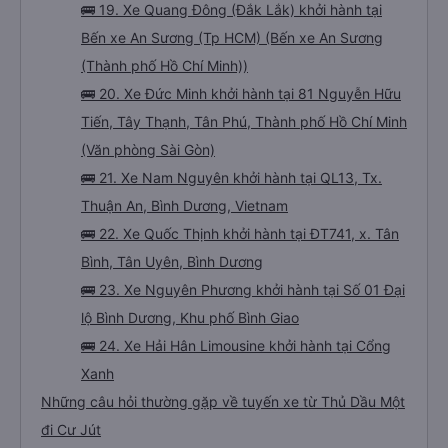
🚌 19. Xe Quang Đông (Đắk Lắk) khởi hành tại
Bến xe An Sương (Tp HCM) (Bến xe An Sương
(Thành phố Hồ Chí Minh))
🚌 20. Xe Đức Minh khởi hành tại 81 Nguyễn Hữu
Tiến, Tây Thạnh, Tân Phú, Thành phố Hồ Chí Minh
(Văn phòng Sài Gòn)
🚌 21. Xe Nam Nguyên khởi hành tại QL13, Tx.
Thuận An, Bình Dương, Vietnam
🚌 22. Xe Quốc Thịnh khởi hành tại ĐT741, x. Tân
Bình, Tân Uyên, Bình Dương
🚌 23. Xe Nguyên Phương khởi hành tại Số 01 Đại
lộ Bình Dương, Khu phố Bình Giao
🚌 24. Xe Hải Hân Limousine khởi hành tại Cổng
Xanh
Những câu hỏi thường gặp về tuyến xe từ Thủ Dầu Một
đi Cư Jút