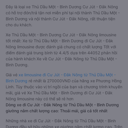
Đây là loại xe Thủ Dầu Một - Bình Dương Cư Jút - Đắk Nông
có hỗ trợ đón/trả tận nơi miễn phí tại nội thành Thủ Dầu Một -
Bình Dương và nội thành Cư Jút - Đắk Nông, rất thuận tiện
cho du khách.
Xe Thủ Dầu Một - Bình Dương Cư Jút - Đắk Nông limousine
tốt nhất: Xe từ Thủ Dầu Một - Bình Dương đi Cư Jút - Đắk
Nông limousine được đánh giá chung có chất lượng Tốt với
điểm đánh giá trung bình từ 4.4/5 dựa trên 44052 phản hồi
của hành khách Xe về Cư Jút - Đắk Nông từ Thủ Dầu Một -
Bình Dương.
Giá vé
xe limousine đi Cư Jút - Đắk Nông từ Thủ Dầu Một -
Bình Dương
rẻ nhất là 270000VND của hãng xe Phương Hồng
Linh. Tùy thuộc vào vị trí ngồi của bạn và chương trình khuyến
mãi, giá vé Xe Thủ Dầu Một - Bình Dương đi Cư Jút - Đắk
Nông limousine này có thể sẽ rẻ hơn
Dòng xe đi Cư Jút - Đắk Nông từ Thủ Dầu Một - Bình Dương
giường nằm chất lượng cao: Thoải mái, giá cả tốt nhất
Những nhà xe đi Cư Jút - Đắk Nông từ Thủ Dầu Một - Bình
Dương đều sở hữu những xe giường nằm chất lượng cao. Trên