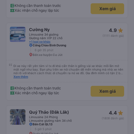
Không cần thanh toán trước
Xem giá
Xác nhận chỗ ngay lập tức
star_rate
Cường Ny
4.9
Limousine 34 giường
(1111 đánh giá)
Giường nằm VIP 22 chỗ
+1 loại xe khác
Cổng Chào Bình Dương
6 giờ 35 phút
Bến xe huyện Cư Jút
Đi xe này rất yên tâm vì tx đi khá cẩn thân k giống vài xe khác mỗi lần mở
mắt ngỡ như bay. Bạn phụ trên xe nói chuyện dễ mến nhưng mà nhà xe nên
nói rõ với khách cách thức di chuyển ra nơ xe đỗ. Gia đình mình có tận 2 bé
nhỏ tay xách nách mang mà mình bị xoay vòng vòng đi bộ đến khu đỗ xe thì
Xem thêm
chân chảy máo luôn é 🥲 còn lại 10 đỉm
Không cần thanh toán trước
Xem giá
Xác nhận chỗ ngay lập tức
star_rate
Quý Thảo (Đắk Lắk)
4.4
Limousine 24 Phòng
(1808 đánh giá)
Limousine giường nằm 34 chỗ
Bến Cát QL13
5 giờ 5 phút
Quốc lộ 14 Cư Jut