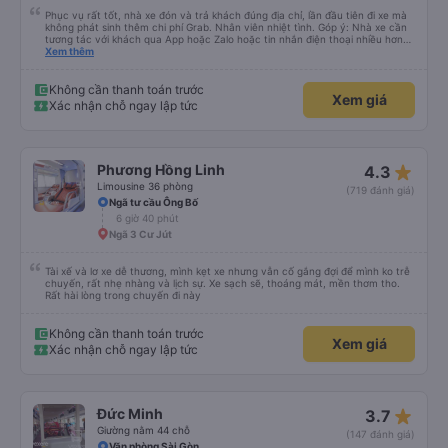
Phục vụ rất tốt, nhà xe đón và trả khách đúng địa chỉ, lần đầu tiên đi xe mà
không phát sinh thêm chi phí Grab. Nhân viên nhiệt tình. Góp ý: Nhà xe cần
tương tác với khách qua App hoặc Zalo hoặc tin nhắn điện thoại nhiều hơn
nữa để hành khách yên tâm đặc biệt là khách đặt vé qua App. Chân thành
Xem thêm
cảm ơn, lần sau đặt vé lại
Không cần thanh toán trước
Xem giá
Xác nhận chỗ ngay lập tức
star_rate
Phương Hồng Linh
4.3
Limousine 36 phòng
(719 đánh giá)
Ngã tư cầu Ông Bố
6 giờ 40 phút
Ngã 3 Cư Jút
Tài xế và lơ xe dễ thương, mình kẹt xe nhưng vẫn cố gắng đợi để mình ko trễ
chuyến, rất nhẹ nhàng và lịch sự. Xe sạch sẽ, thoáng mát, mền thơm tho.
Rất hài lòng trong chuyến đi này
Không cần thanh toán trước
Xem giá
Xác nhận chỗ ngay lập tức
star_rate
Đức Minh
3.7
Giường nằm 44 chỗ
(147 đánh giá)
Văn phòng Sài Gòn