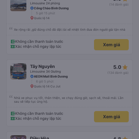
Limousine 24 phòng
(14 đánh giá)
Cổng Chào Bình Dương
5 giờ 15 phút
Quốc lộ 14
Xe rộng rãi ,giữ đúng chỗ đã đặt.tài xế nhiệt tình đưa đón người già tận nhà
Không cần thanh toán trước
Xem giá
Xác nhận chỗ ngay lập tức
star_rate
Tây Nguyên
5.0
Limousine 34 Giường
(134 đánh giá)
AEON Mall Bình Dương
6 giờ 5 phút
Quốc lộ 14 Cư Jut
Nhà xe phục vụ tốt, thân thiện, xe chạy đúng giờ, sạch sẽ, thoải mái. Lần
sau sẽ tiếp tục ủng hộ.
Không cần thanh toán trước
Xem giá
Xác nhận chỗ ngay lập tức
Điều Hòa