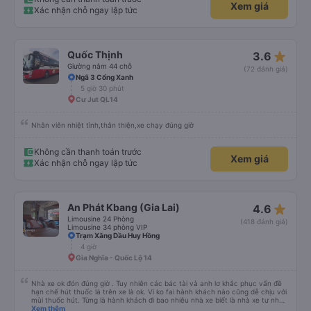
Xem giá
Xác nhận chỗ ngay lập tức
star_rate
Quốc Thịnh
3.6
Giường nằm 44 chỗ
(72 đánh giá)
Ngã 3 Cổng Xanh
5 giờ 30 phút
Cư Jut QL14
Nhân viên nhiệt tình,thân thiện,xe chạy đúng giờ
Không cần thanh toán trước
Xem giá
Xác nhận chỗ ngay lập tức
star_rate
An Phát Kbang (Gia Lai)
4.6
Limousine 24 Phòng
(418 đánh giá)
Limousine 34 phòng VIP
Trạm Xăng Dầu Huy Hồng
4 giờ
Gia Nghĩa - Quốc Lộ 14
Nhà xe ok đón đúng giờ . Tuy nhiên các bác tài và anh lơ khắc phục vấn đề
hạn chế hút thuốc lá trên xe là ok. Vì ko fai hành khách nào cũng dễ chịu với
mùi thuốc hút. Từng là hành khách đi bao nhiêu nhà xe biết là nhà xe tư nhân
, nhưng hãy theo cách vận hành của Phương Trang Busline, từ tổng đài cho
Xem thêm