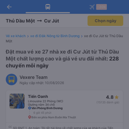
arrow_back
Tải app Vexere ngay!
Tải app Vexere
-30k
Mở app
Mở app
Nhận ưu đãi thành viên độc
-30k/ghế khi đặt vé máy bay qua
quyền
app
Thủ Dầu Một
Cư Jút
Chọn ngày
Vé xe khách
xe đi Đăk Nông từ Bình Dương
xe đi Cư Jút từ Thủ Dầu
Một
Đặt mua vé xe 27 nhà xe đi Cư Jút từ Thủ Dầu
Một chất lượng cao và giá vé ưu đãi nhất
: 228
chuyến mỗi ngày
Vexere Team
Ngày cập nhật: 10/08/2026
Tiến Oanh
4.8
Limousine 22 Phòng (WC)
(15135 đánh giá)
Giường nằm 34 chỗ
Văn Phòng Bình Dương
6 giờ 45 phút
Bến xe phía Nam Buôn Ma Thuột
SG-BMT 1. An toàn: Tôi rất hài lòng về chất lượng của xe khách của Tiến