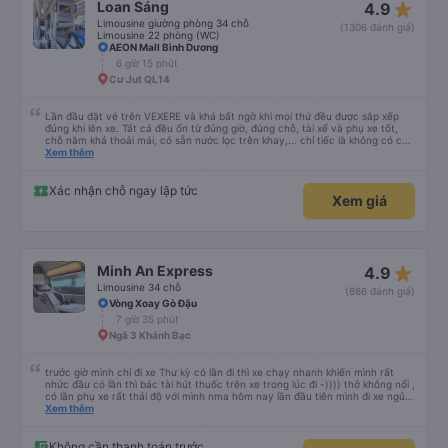
star_rate
Loan Sáng
4.9
Limousine giường phòng 34 chỗ
(1306 đánh giá)
Limousine 22 phòng (WC)
AEON Mall Bình Dương
6 giờ 15 phút
Cư Jut QL14
Lần đầu đặt vé trên VEXERE và khá bất ngờ khi mọi thứ đều được sắp xếp
đúng khi lên xe. Tất cả đều ổn từ đúng giờ, đúng chỗ, tài xế và phụ xe tốt,
chỗ nằm khá thoải mái, có sẵn nước lọc trên khay,... chỉ tiếc là không có chỗ
để sạc pin thôi. Nhưng vậy cũng quá ổn rồi!
Xem thêm
Xác nhận chỗ ngay lập tức
Xem giá
star_rate
Minh An Express
4.9
Limousine 34 chỗ
(866 đánh giá)
Vòng Xoay Gò Đậu
7 giờ 35 phút
Ngã 3 Khánh Bạc
trước giờ mình chỉ đi xe Thư kỳ có lần đi thì xe chạy nhanh khiến mình rất
nhức đầu có lần thì bác tài hút thuốc trên xe trong lúc đi -)))) thở không nổi ,
có lần phụ xe rất thái độ với mình nma hôm nay lần đầu tiên mình đi xe ngủ
rất ngon chạy êm lắm phải nói là đã bác tài và anh phụ xe còn dễ thương
Xem thêm
nữa Mn thân thiện lắm còn tâm lý nữa chúc những chuyến đi của nhà xe
Minh An thư kỳ luôn luôn bình an và suôn sẻ ạ
Không cần thanh toán trước