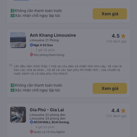
tới nội quy... Vé có mắc 1 chúc cũng chấp nhận đc..
Không cần thanh toán trước
Xem giá
Xác nhận chỗ ngay lập tức
star_rate
Anh Khang Limousine
4.5
Limousine 21 Phòng
(116 đánh giá)
Ngã 4 Sở Sao
7 giờ 35 phút
Văn phòng Nam Dong
Lần đầu tiên mình thấy 1 nhà xe chu đáo và nhiệt tình như vậy. Vé vừa rẻ
hơn các nhà xe khác , tài xế và các bạn phụ thì nhiệt tình ; vừa chuẩn bị
nước bánh và cả bữa phụ cho khách
Không cần thanh toán trước
Xem giá
Xác nhận chỗ ngay lập tức
star_rate
Gia Phú - Gia Lai
4.4
Limousine 22 phòng đơn
(137 đánh giá)
Limousine 24 phòng đơn
AEON MALL Bình Dương.
4 giờ 20 phút
Quốc Lộ 14 Gia Nghĩa