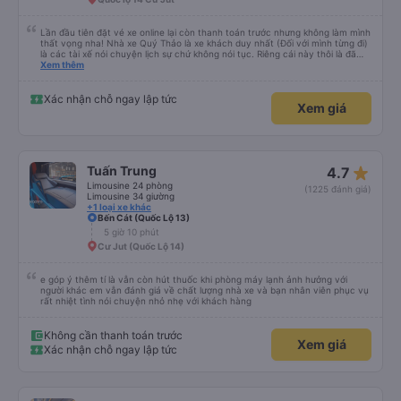
Lần đầu tiên đặt vé xe online lại còn thanh toán trước nhưng không làm mình
thất vọng nha! Nhà xe Quý Thảo là xe khách duy nhất (Đối với mình từng đi)
là các tài xế nói chuyện lịch sự chứ không nói tục. Riêng cái này thôi là đã
đánh giá 5 sao rồi. Chú tài xế còn uống pepsi rất dễ thương chứ không có
Xem thêm
hút thuốc phè phè như các xe khác. Đón trả đúng điểm. Được nằm đúng
giường đã đặt. Nói chung 10 điểm.
Xác nhận chỗ ngay lập tức
Xem giá
star_rate
Tuấn Trung
4.7
Limousine 24 phòng
(1225 đánh giá)
Limousine 34 giường
+1 loại xe khác
Bến Cát (Quốc Lộ 13)
5 giờ 10 phút
Cư Jut (Quốc Lộ 14)
e góp ý thêm tí là vẫn còn hút thuốc khi phòng máy lạnh ảnh hưởng với
người khác em vẫn đánh giá về chất lượng nhà xe và bạn nhân viên phục vụ
rất nhiệt tình nói chuyện nhỏ nhẹ với khách hàng
Không cần thanh toán trước
Xem giá
Xác nhận chỗ ngay lập tức