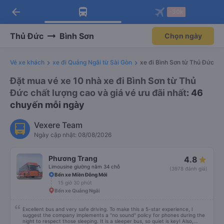
arrow_back
Tải app Vexere ngay!
Tải app Vexere
-30k
Mở app
Mở app
Nhận ưu đãi thành viên độc
-30k/ghế khi đặt vé máy bay qua
quyền
app
Thủ Đức
Bình Sơn
Chọn ngày
Vé xe khách
xe đi Quảng Ngãi từ Sài Gòn
xe đi Bình Sơn từ Thủ Đức
Đặt mua vé xe 10 nhà xe đi Bình Sơn từ Thủ
Đức chất lượng cao và giá vé ưu đãi nhất
: 46
chuyến mỗi ngày
Vexere Team
Ngày cập nhật: 08/08/2026
Phương Trang
4.8
Limousine giường nằm 34 chỗ
(3978 đánh giá)
Bến xe Miền Đông Mới
15 giờ 30 phút
Bến xe Quảng Ngãi
Excellent bus and very safe driving. To make this a 5-star experience, I
suggest the company implements a "no sound" policy for phones during the
night to respect those sleeping. It is a sleeper bus, so quiet is key! Also,