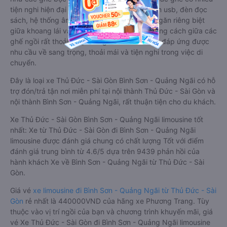
tiện nghi hiện đại như ti-vi, tủ lạnh mini, ổ cắm usb, đèn đọc
sách, hệ thống âm thanh cao cấp. Có vách ngăn riêng biệt
giữa khoang lái và khoang hành khách. Khoảng cách giữa các
ghế ngồi rất thoải mái, không nhồi nhét. Luôn đáp ứng được
nhu cầu về sang trọng, thoải mái và tiện nghi trong việc di
chuyển.
Đây là loại xe Thủ Đức - Sài Gòn Bình Sơn - Quảng Ngãi có hỗ
trợ đón/trả tận nơi miễn phí tại nội thành Thủ Đức - Sài Gòn và
nội thành Bình Sơn - Quảng Ngãi, rất thuận tiện cho du khách.
Xe Thủ Đức - Sài Gòn Bình Sơn - Quảng Ngãi limousine tốt
nhất: Xe từ Thủ Đức - Sài Gòn đi Bình Sơn - Quảng Ngãi
limousine được đánh giá chung có chất lượng Tốt với điểm
đánh giá trung bình từ 4.6/5 dựa trên 9439 phản hồi của
hành khách Xe về Bình Sơn - Quảng Ngãi từ Thủ Đức - Sài
Gòn.
Giá vé
xe limousine đi Bình Sơn - Quảng Ngãi từ Thủ Đức - Sài
Gòn
rẻ nhất là 440000VND của hãng xe Phương Trang. Tùy
thuộc vào vị trí ngồi của bạn và chương trình khuyến mãi, giá
vé Xe Thủ Đức - Sài Gòn đi Bình Sơn - Quảng Ngãi limousine