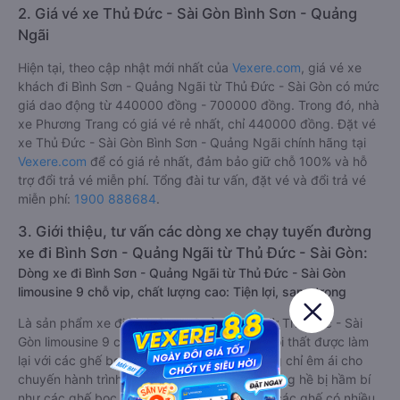
2. Giá vé xe Thủ Đức - Sài Gòn Bình Sơn - Quảng
Ngãi
Hiện tại, theo cập nhật mới nhất của
Vexere.com
, giá vé xe
khách đi Bình Sơn - Quảng Ngãi từ Thủ Đức - Sài Gòn có mức
giá dao động từ 440000 đồng - 700000 đồng. Trong đó, nhà
xe Phương Trang có giá vé rẻ nhất, chỉ 440000 đồng. Đặt vé
xe Thủ Đức - Sài Gòn Bình Sơn - Quảng Ngãi chính hãng tại
Vexere.com
để có giá rẻ nhất, đảm bảo giữ chỗ 100% và hỗ
trợ đổi trả vé miễn phí. Tổng đài tư vấn, đặt vé và đổi trả vé
miễn phí:
1900 888684
.
3. Giới thiệu, tư vấn các dòng xe chạy tuyến đường
xe đi Bình Sơn - Quảng Ngãi từ Thủ Đức - Sài Gòn:
Dòng xe đi Bình Sơn - Quảng Ngãi từ Thủ Đức - Sài Gòn
limousine 9 chỗ vip, chất lượng cao: Tiện lợi, sang trọng
Là sản phẩm xe đi Bình Sơn - Quảng Ngãi từ Thủ Đức - Sài
Gòn limousine 9 chỗ cải tiến từ xe 16 chỗ. Nội thất được làm
lại với các ghế bọc da chuẩn Châu Âu, không chỉ êm ái cho
chuyến hành trình xa, mà còn mát mẻ và không hề bị hầm bí
như các ghế bọc da bình thường. Kèm theo các ghế có nhiều