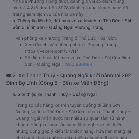
Nhà xe Phương Trang được đánh giá với số điểm trung
bình là 4.8/5 dựa trên 3978 đánh giá của khách hàng đã
trải nghiệm dịch vụ của nhà xe này.
h. Thông tin liên hệ, đặt mua vé xe khách từ Thủ Đức - Sài
Gòn đi Bình Sơn - Quảng Ngãi Phương Trang
Văn phòng xe Phương Trang ở Thủ Đức - Sài Gòn:
Xem địa chỉ văn phòng nhà xe Phương Trang:
https://vexere.com/vi-VN/
Số điện thoại đặt mua vé xe Thủ Đức - Sài Gòn Bình
Sơn - Quảng Ngãi:
1900 888684
🚌 2. Xe Thanh Thuỷ - Quảng Ngãi khởi hành tại 292
Đinh Bộ Lĩnh (Cổng 5 - Bến xe Miền Đông)
a. Giới thiệu xe Thanh Thuỷ - Quảng Ngãi
Trong số các hãng xe trên tuyến đường đi Bình Sơn -
Quảng Ngãi từ Thủ Đức - Sài Gòn , nhà xe Thanh Thuỷ -
Quảng Ngãi nhận được rất nhiều sự quan tâm từ hành
khách. Hãng xe luôn sẵn sàng lắng nghe và cải thiện
những đóng góp ý kiến từ khách hàng, hứa hẹn mang lại
cho hành khách những trải nghiệm chuyến đi hoàn hảo