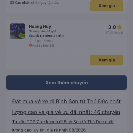
Xác nhận chỗ ngay lập tức
Xem giá
star_rate
Hoàng Huy
3.0
Giường nằm 44 ghế
(7 đánh giá)
NGÃ TƯ BÌNH PHƯỚC
3 giờ 15 phút
Ngã Ba Dốc Sỏi
Xem giá
Xem thêm chuyến
Đặt mua vé xe đi Bình Sơn từ Thủ Đức chất
lượng cao và giá vé ưu đãi nhất: 46 chuyến
Tư vấn TOP 7 xe khách đi Bình Sơn từ Thủ Đức chất
lượng cao, uy tín, giá rẻ nhất 08/2026