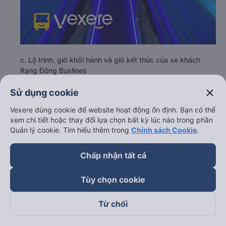
c. Lộ trình, giờ khởi hành và giờ kết thúc của xe khách
Rạng Đông Buslines
Giờ xuất phát ở Thủ Đức - Sài Gòn: 16:30, 16:35,
close
Sử dụng cookie
19:30, 19:35
Giờ đến nơi ở Bình Sơn - Quảng Ngãi: 08:36, 08:41,
Vexere dùng cookie để website hoạt động ổn định. Bạn có thể
xem chi tiết hoặc thay đổi lựa chọn bất kỳ lúc nào trong phần
11:36, 11:41
Quản lý cookie. Tìm hiểu thêm trong
Chính sách Cookie
.
Thời gian chạy từ Thủ Đức - Sài Gòn đi Bình Sơn -
Quảng Ngãi của nhà xe
Rạng Đông Buslines
khoảng:
16.1 giờ
Chấp nhận tất cả
d. Các điểm đón khách của nhà xe Rạng Đông Buslines
Tùy chọn cookie
Cầu vượt Linh Xuân
Nhà xe Thành Công (Chi nhánh ngã 4 Bình Phước)
Từ chối
e. Các điểm trả khách của nhà xe Rạng Đông Buslines