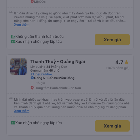
Mộ Đức
lần đầu đi xe này cũng sợ giống như mấy đánh giá tiêu cực đã đọc trên
vexere nhưng mà kh ạ. xe sạch, xuất phát sớm hơn dự kiến 8 phút, tới nơi
cũng sớm hơn 1 tiếng. ấn tượng: + xe chạy êm + tài xế và lơ xe đều thân
thiện dễ thương. thật ra cũng kh tiếp xúc nhiều+ lắm nhưng cá nhân mình
Xem thêm
cảm thấy vậy + đồ ăn tối đa dạng, nêm nếm thì tùy người thấy hợp, cá nhân
mình thấy kh hợp lắm nhưng chưa đến mức tệ mình đi chuyến quảng ngãi -
an sương, xe dừng đúng 3 lần (cả ăn tối) cho khách đi vệ sinh. cái hay ở đây
Không cần thanh toán trước
Xem giá
là khi gần tới chỗ ăn tối sẽ có loa thông báo, loa báo là dừng 30p nhưng thực
Xác nhận chỗ ngay lập tức
tế chỉ dừng khoảng 25p, chắc do khách đã lên đông đủ. tóm lại thì lần đầu đi
xe này và sẽ có lần sau nếu có dịp, ấn tượng tốt
Thanh Thuỷ - Quảng Ngãi
4.7
Limousine 34 Phòng Đơn
(1078 đánh giá)
Giường nằm 46 chỗ
+1 loại xe khác
Cổng 5 - Bến xe Miền Đông
15 giờ
Trung tâm Hành chính Bình Sơn
Mình đặt nhiều xe khác nhau trên web vexere vài lần rồi và đây là lần đầu
tiên mình đánh giá 1 nhà xe, bởi vì mình thấy xe Limousine 24 giường của nhà
xe Thanh Thủy quá chất lượng nên muốn chia sẻ cho mọi người đang phân
vân có nên đi hay không. - Giá vé: 600k/giường/1người. - Giờ giấc: mình đặt
Xem thêm
tuyến SG-QN 18h, nhà xe sẽ gọi cho mình vào sáng sớm ngày đi để xác
nhận, chiều sẽ nhắn tin nói địa điểm và giờ (17h45) có mặt tại BXMĐ để xe
trung chuyển ra chỗ xe lớn, chỗ này là xe đúng giờ lắm, nên nếu đến trễ thì
Xác nhận chỗ ngay lập tức
Xem giá
phải tự bắt grab ra chỗ xe lớn (hình như ngã tư bình phước). - Xe trung
chuyển chở mình tới chỗ cây xăng trên QL13 để chờ xe lớn tới rước, mình
chờ khoảng 30 phút, kế bên có quán cơm tấm, ai chưa ăn tối thì ghé ăn
trong lúc chờ xe cũng được. Tầm 18h45 là xe tới rồi lên xe ngủ thôi. - Tài xế,