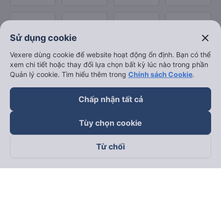
close
Sử dụng cookie
Vexere dùng cookie để website hoạt động ổn định. Bạn có thể
xem chi tiết hoặc thay đổi lựa chọn bất kỳ lúc nào trong phần
Quản lý cookie. Tìm hiểu thêm trong
Chính sách Cookie
.
Chấp nhận tất cả
Tùy chọn cookie
Từ chối
Theo dõi chúng tôi trên
Facebook
Tiktok
Youtube
Công ty TNHH Thương Mại Dịch Vụ Vexere