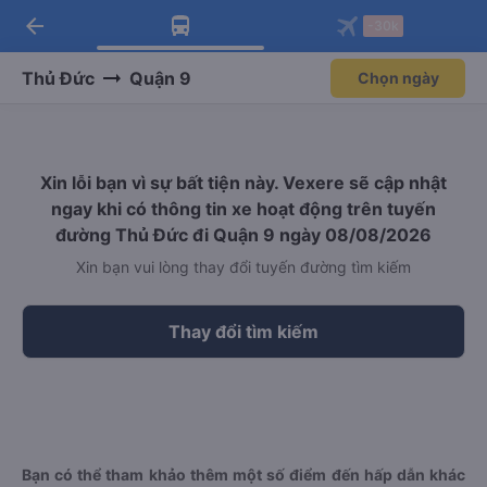
arrow_back
Tải app Vexere ngay!
Tải app Vexere
-30k
Mở app
Mở app
Nhận ưu đãi thành viên độc
-30k/ghế khi đặt vé máy bay qua
quyền
app
Thủ Đức
Quận 9
Chọn ngày
Xin lỗi bạn vì sự bất tiện này. Vexere sẽ cập nhật
ngay khi có thông tin xe hoạt động trên tuyến
đường Thủ Đức đi Quận 9 ngày 08/08/2026
Xin bạn vui lòng thay đổi tuyến đường tìm kiếm
Thay đổi tìm kiếm
Bạn có thể tham khảo thêm một số điểm đến hấp dẫn khác