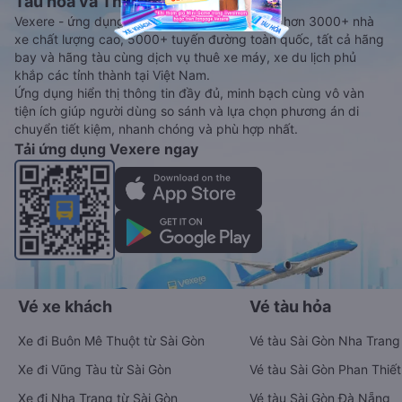
Tàu hoả và Thuê xe
Vexere - ứng dụng đặt vé đa phương tiện với hơn 3000+ nhà
xe chất lượng cao, 5000+ tuyến đường toàn quốc, tất cả hãng
bay và hãng tàu cùng dịch vụ thuê xe máy, xe du lịch phủ
khắp các tỉnh thành tại Việt Nam.
Ứng dụng hiển thị thông tin đầy đủ, minh bạch cùng vô vàn
tiện ích giúp người dùng so sánh và lựa chọn phương án di
chuyển tiết kiệm, nhanh chóng và phù hợp nhất.
Tải ứng dụng Vexere ngay
Vé xe khách
Vé tàu hỏa
Xe đi Buôn Mê Thuột từ Sài Gòn
Vé tàu Sài Gòn Nha Trang
Xe đi Vũng Tàu từ Sài Gòn
Vé tàu Sài Gòn Phan Thiết
Xe đi Nha Trang từ Sài Gòn
Vé tàu Sài Gòn Đà Nẵng