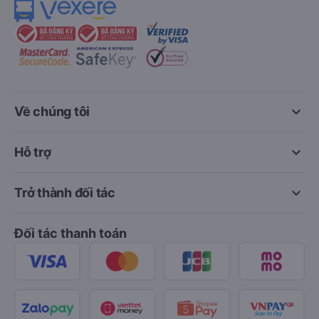
keyboard_arrow_down
Về chúng tôi
keyboard_arrow_down
Hỗ trợ
keyboard_arrow_down
Trở thành đối tác
Đối tác thanh toán