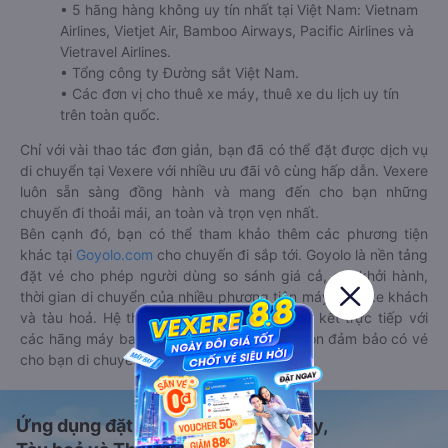
• 5 hãng hàng không uy tín nhất tại Việt Nam: Vietnam
Airlines, Vietjet Air, Bamboo Airways, Pacific Airlines và
Vietravel Airlines.
• Tổng công ty Đường sắt Việt Nam.
• Các đơn vị cho thuê xe máy, thuê xe du lịch uy tín
trên toàn quốc.
Chỉ với vài thao tác đơn giản, bạn đã có thể đặt được dịch vụ
di chuyển tại Vexere với nhiều ưu đãi vô cùng hấp dẫn. Vexere
luôn sẵn sàng đồng hành và mang đến cho bạn những
chuyến đi thoải mái, an toàn và trọn vẹn nhất.
Bên cạnh đó, bạn có thể tham khảo thêm các phương tiện
khác tại
Goyolo.com
cho chuyến đi sắp tới. Goyolo là nền tảng
đặt vé cho phép người dùng so sánh giá cả, giờ khởi hành,
thời gian di chuyển của nhiều phương tiện máy bay, xe khách
và tàu hoả. Hệ thống của Goyolo được liên kết trực tiếp với
các hãng máy bay, xe khách và tàu hoả, luôn đảm bảo có vé
cho bạn di chuyển.
Ứng dụng đặt vé Xe khách, Máy bay,