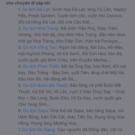
cho chuyến đi sắp tới:
1.
Du lịch Đà Lạt:
Vườn hoa Đà Lạt, làng Cù Lần, Happy
Hills, Fresh Garden, Tuyệt tình cốc, vườn thú Zoodoo,
đồi cỏ hồng Đà Lạt, đồi chè Cầu Đất,...
2.
Du lịch Nha Trang:
Bãi biển Trần Phú, tháp Trầm
Hương, nhà thờ đá, chợ đêm Nha Trang, đảo Hòn Mun,
nhà ga Nha Trang, đảo Điệp Sơn, thác bà Ponagar,...
3.
Du lịch Vũng Tàu:
Ngọn hải đăng, Bãi Sau, Hồ Mây,
mũi Nghinh Phong, hồ Đá Xanh, đồi Con Heo, hòn Bà,
vườn quốc gia Bình Châu, bến thuyền Marina,...
4.
Du lịch Phan Thiết:
Bãi đá Ông Địa, hòn Rơm, đồi cát
bay, Bàu Trắng - Bàu Sen, suối Tiên, làng chài Mũi Né,
đảo Hòn Bà, hải đăng Kê Gà,...
5.
Du lịch Buôn Ma Thuột:
Bảo tàng cà phê Buôn Mê
Thuột, núi Đá Voi, hồ Lắk, cụm 3 thác Dray Sap – Dray
Nur – Gia Long, Buôn Đôn, hồ Ea Kao, vườn quốc gia
Chư Yang Shin,...
6.
Du lịch Sapa:
Nhà thờ đá Sapa, bảo tàng Sapa, núi
Hàm Rồng, bản Cát Cát, thác Tiên Sa, thung lũng Hoa
Hồng, thung lũng Mường Hoa,...
7.
Du lịch Hà Giang:
Cao nguyên đá Đồng Văn, cột cờ