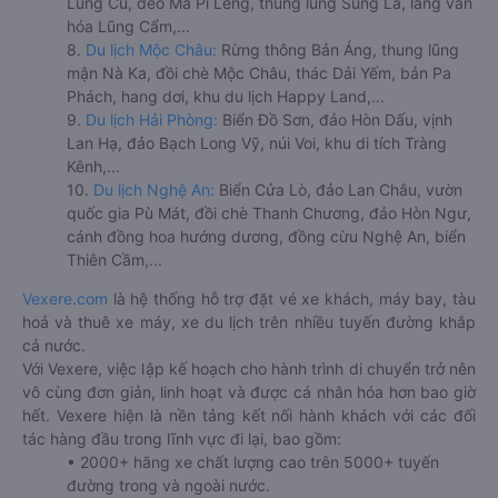
Lũng Cú, đèo Mã Pí Lèng, thung lũng Sủng Là, làng văn
hóa Lũng Cẩm,...
8.
Du lịch Mộc Châu:
Rừng thông Bản Áng, thung lũng
mận Nà Ka, đồi chè Mộc Châu, thác Dải Yếm, bản Pa
Phách, hang dơi, khu du lịch Happy Land,...
9.
Du lịch Hải Phòng:
Biển Đồ Sơn, đảo Hòn Dấu, vịnh
Lan Hạ, đảo Bạch Long Vỹ, núi Voi, khu di tích Tràng
Kênh,...
10.
Du lịch Nghệ An:
Biển Cửa Lò, đảo Lan Châu, vườn
quốc gia Pù Mát, đồi chè Thanh Chương, đảo Hòn Ngư,
cánh đồng hoa hướng dương, đồng cừu Nghệ An, biển
Thiên Cầm,...
Vexere.com
là hệ thống hỗ trợ đặt vé xe khách, máy bay, tàu
hoả và thuê xe máy, xe du lịch trên nhiều tuyến đường khắp
cả nước.
Với Vexere, việc lập kế hoạch cho hành trình di chuyển trở nên
vô cùng đơn giản, linh hoạt và được cá nhân hóa hơn bao giờ
hết. Vexere hiện là nền tảng kết nối hành khách với các đối
tác hàng đầu trong lĩnh vực đi lại, bao gồm:
• 2000+ hãng xe chất lượng cao trên 5000+ tuyến
đường trong và ngoài nước.