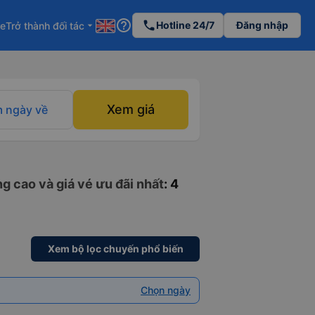
help_outline
phone
Hotline 24/7
Đăng nhập
re
Trở thành đối tác
arrow_drop_down
Xem giá
 ngày về
g cao và giá vé ưu đãi nhất
: 4
Xem bộ lọc chuyến phổ biến
Chọn ngày