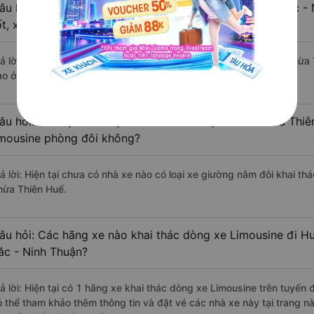
âu hỏi: Review xe đi Huế - Thừa Thiên Huế từ Thuận Bắc -
ốt, xuất sắc, cao cấp nhất?
rả lời: Tạm thời chưa đủ review để đánh giá có nhà xe đi Huế - Thừa
ào ở tuyến đường này có chất lượng xuất sắc.
âu hỏi: Có loại xe Thuận Bắc - Ninh Thuận Huế - Thừa Thiê
imousine phòng đôi không?
rả lời: Hiện tại chưa có nhà xe nào có loại xe giường nằm đôi khai t
hừa Thiên Huế.
âu hỏi: Các hãng xe nào khai thác dòng xe Limousine đi H
ắc - Ninh Thuận?
rả lời: Hiện tại có 1 hãng xe khai thác dòng xe Limousine trên tuyế
ó thể tham khảo thêm thông tin và đặt vé các nhà xe này tại trang nà