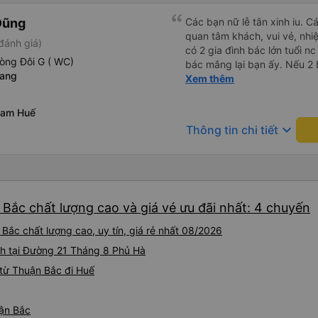
Dũng
Các bạn nữ lễ tân xinh iu. C
quan tâm khách, vui vẻ, nhiệt tình. Trong
đánh giá)
có 2 gia đình bác lớn tuổi nc
òng Đôi G ( WC)
bác mắng lại bạn ấy. Nếu 2 
Rang
ngược lại nha. Bạn ấy nhắc n
Xem thêm
đến lỗi mình ngủ còn mơ đượ
nhau xuất hiện trong giấc mơ của mình luôn. Nên nếu bạn
Nam Huế
bị phản ánh thì đừng trừ lươ
keyboard_arrow_down
Thông tin chi tiết
thì bảo bạn ấy liên hệ sđt c
đuôi 666, chuyến ĐH-NT ngày
iu còn đổi cho mình phòng đ
(một mình) yêu luôn. Nhưng
lần xe rẽ 1 cái là ✈️ Ít đi x
Bắc chất lượng cao và giá vé ưu đãi nhất: 4 chuyến
10/10.
Bắc chất lượng cao, uy tín, giá rẻ nhất 08/2026
nh tại Đường 21 Tháng 8 Phủ Hà
từ Thuận Bắc đi Huế
uận Bắc