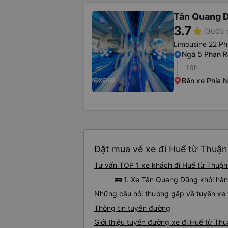
Tân Quang 
3.7
star
(3005 
Limousine 22 Ph
Ngã 5 Phan 
16h
Bến xe Phía 
Đặt mua vé xe đi Huế từ Thuận 
Tư vấn TOP 1 xe khách đi Huế từ Thuận 
🚌 1. Xe Tân Quang Dũng khởi hà
Những câu hỏi thường gặp về tuyến xe 
Thông tin tuyến đường
Giới thiệu tuyến đường xe đi Huế từ Th