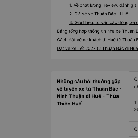
1. Về chất lượng, review, đánh gi
2. Giá vé xe Thuận Bắc - Huế
3. Giới thiệu, tư vấn các dòng x
Bảng tổng hợp thông tin nhà xe Thuận 
Cách đặt vé xe khách đi Huế từ Thuận B
Đặt vé xe Tết 2027 từ Thuận Bắc đi Huế
C
Những câu hỏi thường gặp
n
về tuyến xe từ Thuận Bắc -
Ninh Thuận đi Huế - Thừa
T
Thiên Huế
x
C