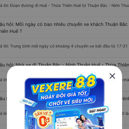
rả lời: Đoạn đường đi Huế - Thừa Thiên Huế từ Thuận Bắc - Ninh Thu
âu hỏi: Mỗi ngày có bao nhiêu chuyến xe khách Thuận Bắc 
hiên Huế ?
rả lời: Trung bình mỗi ngày có khoảng 4 chuyến xe bắt đầu từ 17:31
âu hỏi: Nhà xe đi Thuận Bắc - Ninh Thuận Huế - Thừa Thiê
rả lời: Chuyến xe có giờ xuất phát sớm nhất vào lúc 17:31 là của n
âu hỏi: Nhà xe đi Huế - Thừa Thiên Huế từ Thuận Bắc - Nin
rả lời: Chuyến xe có giờ xuất phát trễ (muộn) nhất là vào lúc 20:30