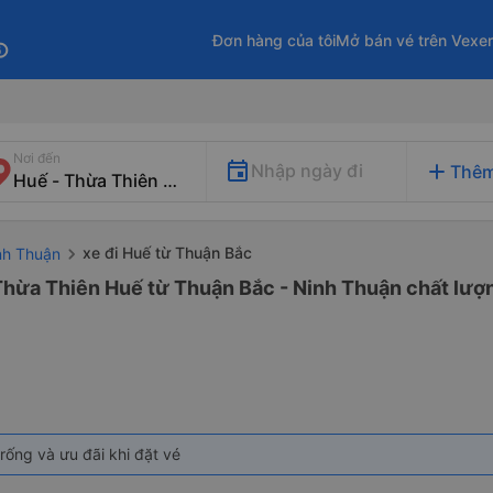
Đơn hàng của tôi
Mở bán vé trên Vexe
fo
Nơi đến
add
Nhập ngày đi
Thêm
xe đi Huế từ Thuận Bắc
nh Thuận
Thừa Thiên Huế từ Thuận Bắc - Ninh Thuận chất lượn
rống và ưu đãi khi đặt vé