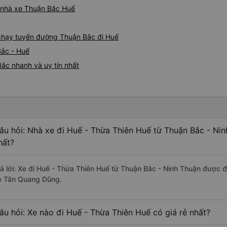
á nhà xe Thuận Bắc Huế
e chạy tuyến đường Thuận Bắc đi Huế
Bắc - Huế
ắc nhanh và uy tín nhất
âu hỏi: Nhà xe đi Huế - Thừa Thiên Huế từ Thuận Bắc - Nin
hất?
rả lời: Xe đi Huế - Thừa Thiên Huế từ Thuận Bắc - Ninh Thuận được đ
e Tân Quang Dũng.
âu hỏi: Xe nào đi Huế - Thừa Thiên Huế có giá rẻ nhất?