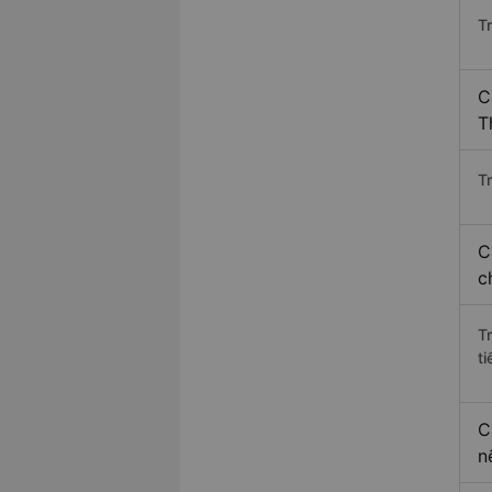
T
C
T
Tr
C
c
T
ti
C
n