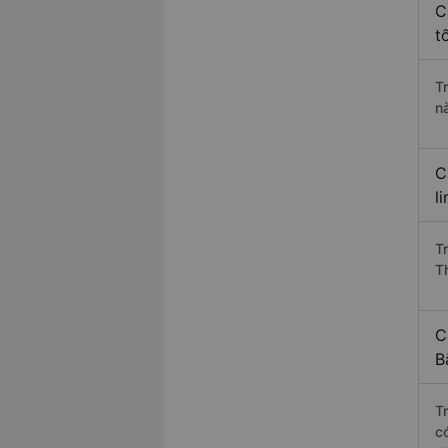
C
t
T
n
C
l
T
T
C
B
T
c