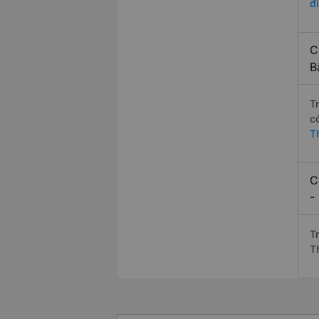
đ
C
B
T
c
T
C
-
T
T