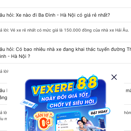
âu hỏi: Xe nào đi Ba Đình - Hà Nội có giá rẻ nhất?
rả lời: Vé xe rẻ nhất có mức giá là 150.000 đồng của nhà xe Hải Âu.
âu hỏi: Có bao nhiêu nhà xe đang khai thác tuyến đường T
ình - Hà Nội ?
ả lời: Hiện tại có 3 nhà xe khai thác tuyến đường.
âu hỏi: Từ Thuỷ Nguyên - Hải Phòng đi Ba Đình - Hà Nội mấ
ằng xe khách?
rả lời: Thời gian di chuyển bằng xe khách từ Thuỷ Nguyên - Hải Phòn
ếu mật độ giao thông thuận lợi.