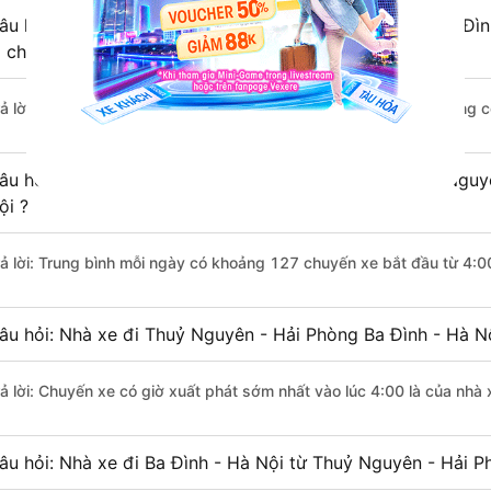
âu hỏi: Khoảng cách từ Thuỷ Nguyên - Hải Phòng đi Ba Đìn
i chuyển bằng xe khách?
rả lời: Đoạn đường đi Ba Đình - Hà Nội từ Thuỷ Nguyên - Hải Phòng 
âu hỏi: Mỗi ngày có bao nhiêu chuyến xe khách Thuỷ Nguyê
ội ?
rả lời: Trung bình mỗi ngày có khoảng 127 chuyến xe bắt đầu từ 4:0
âu hỏi: Nhà xe đi Thuỷ Nguyên - Hải Phòng Ba Đình - Hà N
rả lời: Chuyến xe có giờ xuất phát sớm nhất vào lúc 4:00 là của nhà
âu hỏi: Nhà xe đi Ba Đình - Hà Nội từ Thuỷ Nguyên - Hải P