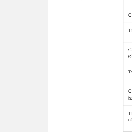
C
T
C
Đ
Tr
C
b
T
n