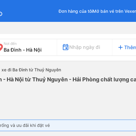
Đơn hàng của tôi
Mở bán vé trên Vexe
fo
Nơi đến
add
Nhập ngày đi
Thêm
xe đi Ba Đình từ Thuỷ Nguyên
h - Hà Nội từ Thuỷ Nguyên - Hải Phòng chất lượng ca
rống và ưu đãi khi đặt vé