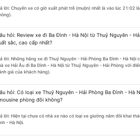
rả lời: Chuyến xe có giờ xuất phát trễ (muộn) nhất là vào lúc 21:02 
hòng).
âu hỏi: Review xe đi Ba Đình - Hà Nội từ Thuỷ Nguyên - Hả
uất sắc, cao cấp nhất?
rả lời: Những hãng xe đi Thuỷ Nguyên - Hải Phòng Ba Đình - Hà Nội ch
hà xe Hải Âu đi Ba Đình - Hà Nội từ Thuỷ Nguyên - Hải Phòng với đi
ánh giá của khách hàng).
âu hỏi: Có loại xe Thuỷ Nguyên - Hải Phòng Ba Đình - Hà N
imousine phòng đôi không?
rả lời: Hiện tại chưa có nhà xe nào có loại xe giường nằm đôi khai t
nh - Hà Nội.