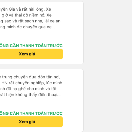
ễn Gia và rất hài lòng. Xe
iờ và thái độ niềm nở. Xe
ng sạc và rất sạch nha, lái xe an
hòng mình đc chuyển qua xe
hoải mái bạn lái xe rất nice. 1
n nhiều
ÔNG CẦN THANH TOÁN TRƯỚC
Xem giá
e trung chuyển đưa đón tận nơi,
ề HN rất chuyên nghiệp, lúc mình
anh đã hạ ghế cho mình và tắt
hát hiện không thấy điện thoại
xe trung chuyển để tìm điện thoại
điện thoại ngay trong ngày hôm
t nhiều. 1000 sao ạ.
ÔNG CẦN THANH TOÁN TRƯỚC
Xem giá