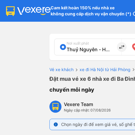
Cam kết hoàn 150% nếu nhà xe

không cung cấp dịch vụ vận chuyển (*)
in
Nơi xuất phát
import_export
Vé xe khách
xe đi Hà Nội từ Hải Phòng
Đặt mua vé xe 6 nhà xe đi Ba Đìn
chuyến mỗi ngày
Vexere Team
Ngày cập nhật: 07/08/2026
Chọn ngày đi để xem giá vé, số ghế t
info