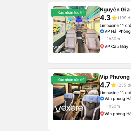
Nguyễn Gia 
Xác nhận tức thì
4.3
star
(199 đ
Limousine 11 ch
VP Hải Phòng
1h30m
VP Cầu Giấy
Vip Phương
Xác nhận tức thì
4.7
star
(235 đ
Limousine 11 ch
Văn phòng Hả
1h30m
Văn phòng Hà 