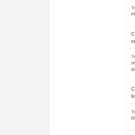
T
P
C
x
T
n
đ
C
l
T
Đì