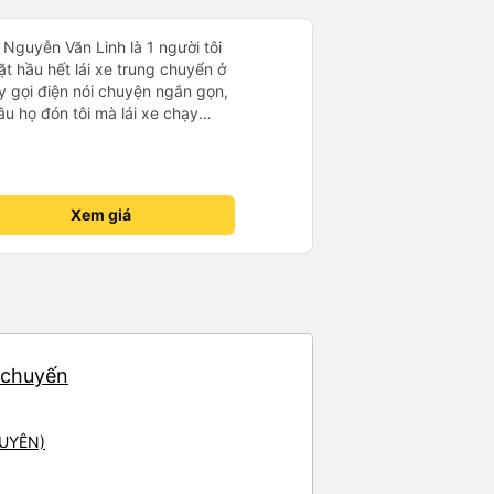
6 Nguyễn Văn Linh là 1 người tôi
t hầu hết lái xe trung chuyển ở
 gọi điện nói chuyện ngắn gọn,
u họ đón tôi mà lái xe chạy
ng qua quãng đường ngập nước
ước chỉ đón ngoài mặt đường
chạy thẳng vào ngõ như lái xe
giúp tôi gửi về nhà chiếc chìa
Xem giá
g túi và mang theo bên người.
 người lái xe này, cũng như cách
ông ty. Đề nghị Quý công ty
ện thoại của lái xe là :
7 chuyến
GUYÊN)