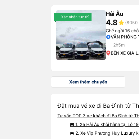
Hải Âu
Xác nhận tức thì
4.8
star
(8050 
Ghế ngồi 16 chỗ
VĂN PHÒNG 
2h5m
BẾN XE GIA 
Xem thêm chuyến
Đặt mua vé xe đi Ba Đình từ T
Tư vấn TOP 3 xe khách đi Ba Đình từ Th
🚌 1. Xe Hải Âu khởi hành tại L
🚌 2. Xe Vip Phương Huy Luxury 