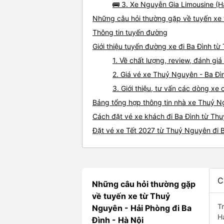
🚌 3. Xe Nguyễn Gia Limousine (H
Những câu hỏi thường gặp về tuyến xe 
Thông tin tuyến đường
Giới thiệu tuyến đường xe đi Ba Đình t
1. Về chất lượng, review, đánh g
2. Giá vé xe Thuỷ Nguyên - Ba Đì
3. Giới thiệu, tư vấn các dòng x
Bảng tổng hợp thông tin nhà xe Thuỷ N
Cách đặt vé xe khách đi Ba Đình từ Thu
Đặt vé xe Tết 2027 từ Thuỷ Nguyên đi 
C
Những câu hỏi thường gặp
về tuyến xe từ Thuỷ
T
Nguyên - Hải Phòng đi Ba
H
Đình - Hà Nội