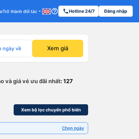
help_outline
phone
Hotline 24/7
Đăng nhập
re
Trở thành đối tác
arrow_drop_down
Xem giá
 ngày về
o và giá vé ưu đãi nhất
: 127
Xem bộ lọc chuyến phổ biến
Chọn ngày