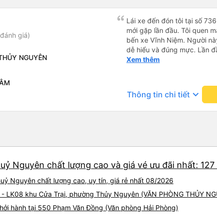
Lái xe đến đón tôi tại số 73
mới gặp lần đầu. Tôi quen mặ
đánh giá)
bến xe Vĩnh Niệm. Người này
dễ hiểu và đúng mực. Lần đầ
THỦY NGUYÊN
thẳng vào cửa đón tôi, bă
Xem thêm
dài gần 100m. Các lái xe tr
Nguyễn Văn Linh chứ không 
LÂM
này. Lái xe này còn tận tình 
keyboard_arrow_down
Thông tin chi tiết
khoá xe mà tôi để quên tron
Tôi thực sự rất ấn tượng với
đào tạo nhân viên của Quý c
tuyên dương lái xe này (số đi
0963567429)
huỷ Nguyên chất lượng cao và giá vé ưu đãi nhất: 12
uỷ Nguyên chất lượng cao, uy tín, giá rẻ nhất 08/2026
ô 19 - LK08 khu Cửa Trại, phường Thủy Nguyên (VĂN PHÒNG THỦY N
khởi hành tại 550 Phạm Văn Đồng (Văn phòng Hải Phòng)