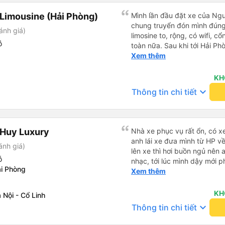
Limousine (Hải Phòng)
Mình lần đầu đặt xe của Nguy
chung truyển đón mình đúng g
ánh giá)
limosine to, rộng, có wifi, cổ
ỗ
toàn nữa. Sau khi tới Hải P
trung chuyển ( vf6) sạch sẽ, t
Xem thêm
trải nghiệm tuyệt vời! Cảm ơ
KH
keyboard_arrow_down
Thông tin chi tiết
 Huy Luxury
Nhà xe phục vụ rất ổn, có x
anh lái xe đưa mình từ HP v
ánh giá)
lên xe thì hơi buồn ngủ nên 
ỗ
nhạc, tới lúc mình dậy mới p
i Phòng
thì anh đã ngay lập tức gọi 
Xem thêm
hộ mình và mình nhận được 
đó. Cảm ơn anh và nhà xe rấ
KH
Nội - Cổ Linh
keyboard_arrow_down
Thông tin chi tiết