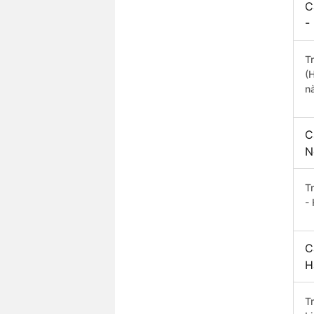
C
-
T
(
n
C
N
T
-
C
H
T