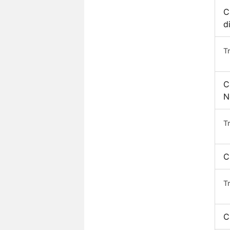
C
d
T
C
N
T
C
T
C