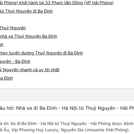
ải Phòng) khởi hành tại 33 Phạm Văn Đồng (VP Hải Phòng)
từ Thuỷ Nguyên đi Ba Đình
ừ Thuỷ Nguyên
iá nhà xe Thuỷ Nguyên Ba Đình
nh
e chạy tuyến đường Thuỷ Nguyên đi Ba Đình
guyên - Ba Đình
ỷ Nguyên nhanh và uy tín nhất
Ba Đình
âu hỏi: Nhà xe đi Ba Đình - Hà Nội từ Thuỷ Nguyên - Hải P
rả lời: Xe đi Ba Đình - Hà Nội từ Thuỷ Nguyên - Hải Phòng được đánh
ải Âu, Vip Phương Huy Luxury, Nguyễn Gia Limousine (Hải Phòng).