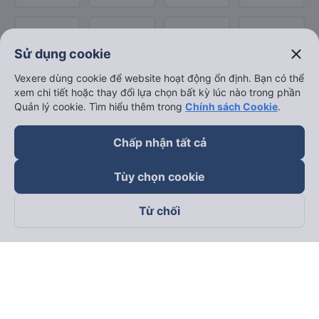
close
Sử dụng cookie
Vexere dùng cookie để website hoạt động ổn định. Bạn có thể
xem chi tiết hoặc thay đổi lựa chọn bất kỳ lúc nào trong phần
Quản lý cookie. Tìm hiểu thêm trong
Chính sách Cookie
.
Chấp nhận tất cả
Tùy chọn cookie
Từ chối
Theo dõi chúng tôi trên
Facebook
Tiktok
Youtube
Công ty TNHH Thương Mại Dịch Vụ Vexere