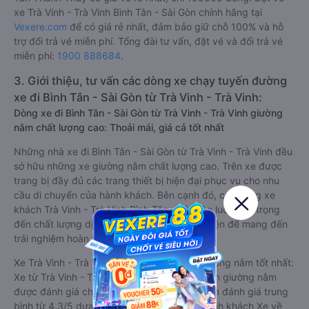
xe Trà Vinh - Trà Vinh Bình Tân - Sài Gòn chính hãng tại
Vexere.com
để có giá rẻ nhất, đảm bảo giữ chỗ 100% và hỗ
trợ đổi trả vé miễn phí. Tổng đài tư vấn, đặt vé và đổi trả vé
miễn phí:
1900 888684
.
3. Giới thiệu, tư vấn các dòng xe chạy tuyến đường
xe đi Bình Tân - Sài Gòn từ Trà Vinh - Trà Vinh:
Dòng xe đi Bình Tân - Sài Gòn từ Trà Vinh - Trà Vinh giường
nằm chất lượng cao: Thoải mái, giá cả tốt nhất
Những nhà xe đi Bình Tân - Sài Gòn từ Trà Vinh - Trà Vinh đều
sở hữu những xe giường nằm chất lượng cao. Trên xe được
trang bị đầy đủ các trang thiết bị hiện đại phục vụ cho nhu
cầu di chuyển của hành khách. Bên cạnh đó, các hãng xe
khách Trà Vinh - Trà Vinh Bình Tân - Sài Gòn luôn chú trọng
đến chất lượng dịch vụ, không ngừng cải thiện để mang đến
trải nghiệm hoàn hảo cho hành khách.
Xe Trà Vinh - Trà Vinh Bình Tân - Sài Gòn giường nằm tốt nhất:
Xe từ Trà Vinh - Trà Vinh đi Bình Tân - Sài Gòn giường nằm
được đánh giá chung chất lượng Tốt với điểm đánh giá trung
bình từ 4.3/5 dựa trên 1141 phản hồi của hành khách Xe về