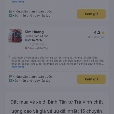
ko sốc quá đầu nha nv trên xe cũng chu đáo nchung mk có đi sg vẫn ủng hộ
Xem thêm
nhà xe
Không cần thanh toán trước
Xem giá
Xác nhận chỗ ngay lập tức
Kim Hoàng
4.2
Giường nằm 44 chỗ
(613 đánh giá)
VP Trà Vinh
3 giờ 45 phút
Bến xe Miền Tây
Mọi người ở văn phòng đều lịch sự và tôn trọng 🙏. Nhưng tôi biết rằng
chuyến xe buýt đầu tiên tôi lên sẽ đưa tôi đến bến xe buýt chính để bắt một
chuyến xe buýt khác. Tôi rất muốn gọi Grab thẳng đến bến xe buýt chính.
Điều đó sẽ giúp tôi không phải mang vác hành lý nhiều lần. Ngoài ra, xe buýt
Xem thêm
chính sạch sẽ, thoải mái và chuyến đi rất dễ chịu.
Không cần thanh toán trước
Xem giá
Xác nhận chỗ ngay lập tức
Đặt mua vé xe đi Bình Tân từ Trà Vinh chất
lượng cao và giá vé ưu đãi nhất: 15 chuyến