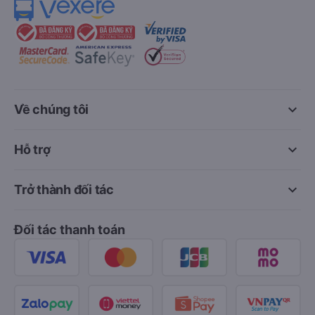
keyboard_arrow_down
Về chúng tôi
keyboard_arrow_down
Hỗ trợ
keyboard_arrow_down
Trở thành đối tác
Đối tác thanh toán