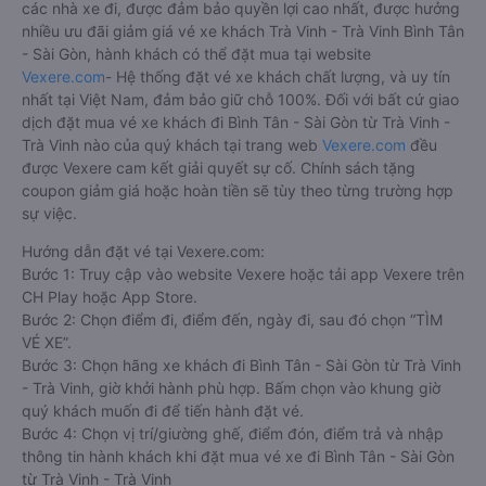
các nhà xe đi, được đảm bảo quyền lợi cao nhất, được hưởng
nhiều ưu đãi giảm giá vé xe khách Trà Vinh - Trà Vinh Bình Tân
- Sài Gòn, hành khách có thể đặt mua tại website
Vexere.com
- Hệ thống đặt vé xe khách chất lượng, và uy tín
nhất tại Việt Nam, đảm bảo giữ chỗ 100%. Đối với bất cứ giao
dịch đặt mua vé xe khách đi Bình Tân - Sài Gòn từ Trà Vinh -
Trà Vinh nào của quý khách tại trang web
Vexere.com
đều
được Vexere cam kết giải quyết sự cố. Chính sách tặng
coupon giảm giá hoặc hoàn tiền sẽ tùy theo từng trường hợp
sự việc.
Hướng dẫn đặt vé tại Vexere.com:
Bước 1: Truy cập vào website Vexere hoặc tải app Vexere trên
CH Play hoặc App Store.
Bước 2: Chọn điểm đi, điểm đến, ngày đi, sau đó chọn “TÌM
VÉ XE”.
Bước 3: Chọn hãng xe khách đi Bình Tân - Sài Gòn từ Trà Vinh
- Trà Vinh, giờ khởi hành phù hợp. Bấm chọn vào khung giờ
quý khách muốn đi để tiến hành đặt vé.
Bước 4: Chọn vị trí/giường ghế, điểm đón, điểm trả và nhập
thông tin hành khách khi đặt mua vé xe đi Bình Tân - Sài Gòn
từ Trà Vinh - Trà Vinh