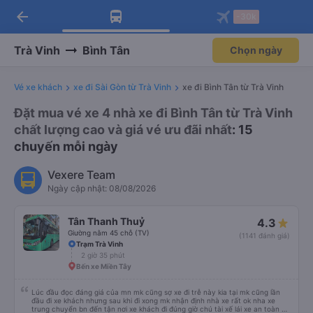
arrow_back
Tải app Vexere ngay!
Tải app Vexere
-30k
Mở app
Mở app
Nhận ưu đãi thành viên độc
-30k/ghế khi đặt vé máy bay qua
quyền
app
Trà Vinh
Bình Tân
Chọn ngày
Vé xe khách
xe đi Sài Gòn từ Trà Vinh
xe đi Bình Tân từ Trà Vinh
Đặt mua vé xe 4 nhà xe đi Bình Tân từ Trà Vinh
chất lượng cao và giá vé ưu đãi nhất
: 15
chuyến mỗi ngày
Vexere Team
Ngày cập nhật: 08/08/2026
Tân Thanh Thuỷ
4.3
Giường nằm 45 chỗ (TV)
(1141 đánh giá)
Trạm Trà Vinh
2 giờ 35 phút
Bến xe Miền Tây
Lúc đầu đọc đáng giá của mn mk cũng sợ xe đi trễ này kia tại mk cũng lần
đầu đi xe khách nhưng sau khi đi xong mk nhận định nhà xe rất ok nha xe
trung chuyển bn đến tận nơi xe khách đi đúng giờ chú tài xế lái xe an toàn và