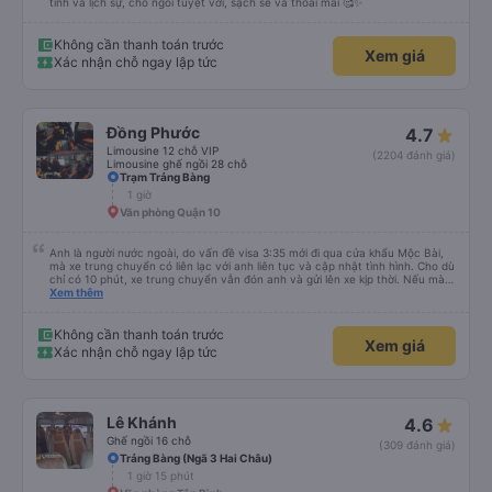
1 giờ 45 phút
Bến xe An Sương - Quầy 20-21-22
Chuyến đi tuyệt vời, xe đưa đón thoải mái từ điểm đón đã chọn, quản lý nhiệt
tình và lịch sự, chỗ ngồi tuyệt vời, sạch sẽ và thoải mái 🥰✨
Không cần thanh toán trước
Xem giá
Xác nhận chỗ ngay lập tức
Đồng Phước
4.7
Limousine 12 chỗ VIP
(2204 đánh giá)
Limousine ghế ngồi 28 chỗ
Trạm Trảng Bàng
1 giờ
Văn phòng Quận 10
Anh là người nước ngoài, do vấn đề visa 3:35 mới đi qua cửa khẩu Mộc Bài,
mà xe trung chuyển có liên lạc với anh liên tục và cập nhật tình hình. Cho dù
chỉ có 10 phút, xe trung chuyển vẫn đón anh và gửi lên xe kịp thời. Nếu mà
được, anh thật muốn tip cho bác tài. Xe này là xe Limousine nhưng mà vé xe
Xem thêm
bằng xe khách cũng 100k. Rất hài lòng, điểm duy nhất phải cải thiện là wifi
trên xe ko kết nối được.
Không cần thanh toán trước
Xem giá
Xác nhận chỗ ngay lập tức