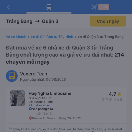
Tải app Vexere ngay!
Mở app
Nhận ưu đãi thành viên độc
quyền
arrow_back
Tải app Vexere
-30k
Mở app
-30k/ghế khi đặt vé máy bay qua
app
Trảng Bàng
Quận 3
Chọn ngày
Vé xe khách
xe đi Sài Gòn từ Tây Ninh
xe đi Quận 3 từ Trảng Bàng
Đặt mua vé xe 6 nhà xe đi Quận 3 từ Trảng
Bàng chất lượng cao và giá vé ưu đãi nhất
: 214
chuyến mỗi ngày
Vexere Team
Ngày cập nhật: 06/08/2026
Huệ Nghĩa Limousine
4.7
Ghế ngồi 16 chỗ
(347 đánh giá)
Limousine 11 chỗ
+1 loại xe khác
Văn phòng K13