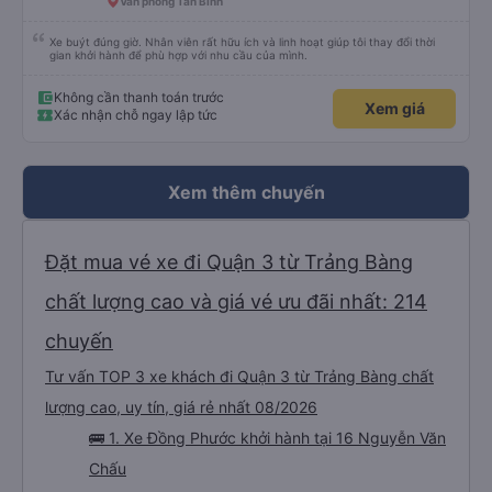
Lê Khánh
4.6
Ghế ngồi 16 chỗ
(309 đánh giá)
Trảng Bàng (Ngã 3 Hai Châu)
1 giờ 15 phút
Văn phòng Tân Bình
Xe buýt đúng giờ. Nhân viên rất hữu ích và linh hoạt giúp tôi thay đổi thời
gian khởi hành để phù hợp với nhu cầu của mình.
Không cần thanh toán trước
Xem giá
Xác nhận chỗ ngay lập tức
Xem thêm chuyến
Đặt mua vé xe đi Quận 3 từ Trảng Bàng
chất lượng cao và giá vé ưu đãi nhất: 214
chuyến
Tư vấn TOP 3 xe khách đi Quận 3 từ Trảng Bàng chất
lượng cao, uy tín, giá rẻ nhất 08/2026