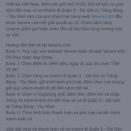
các nhà xe đi, được đảm bảo quyền lợi cao nhất, được hưởng
nhiều ưu đãi giảm giá vé xe khách Trảng Bàng - Tây Ninh
Quận 3 - Sài Gòn, hành khách có thể đặt mua tại website
Vexere.com
- Hệ thống đặt vé xe khách chất lượng, và uy tín
nhất tại Việt Nam, đảm bảo giữ chỗ 100%. Đối với bất cứ giao
dịch đặt mua vé xe khách đi Quận 3 - Sài Gòn từ Trảng Bàng
- Tây Ninh nào của quý khách tại trang web
Vexere.com
đều
được Vexere cam kết giải quyết sự cố. Chính sách tặng
coupon giảm giá hoặc hoàn tiền sẽ tùy theo từng trường hợp
sự việc.
Hướng dẫn đặt vé tại Vexere.com:
Bước 1: Truy cập vào website Vexere hoặc tải app Vexere trên
CH Play hoặc App Store.
Bước 2: Chọn điểm đi, điểm đến, ngày đi, sau đó chọn “TÌM
VÉ XE”.
Bước 3: Chọn hãng xe khách đi Quận 3 - Sài Gòn từ Trảng
Bàng - Tây Ninh, giờ khởi hành phù hợp. Bấm chọn vào khung
giờ quý khách muốn đi để tiến hành đặt vé.
Bước 4: Chọn vị trí/giường ghế, điểm đón, điểm trả và nhập
thông tin hành khách khi đặt mua vé xe đi Quận 3 - Sài Gòn
từ Trảng Bàng - Tây Ninh