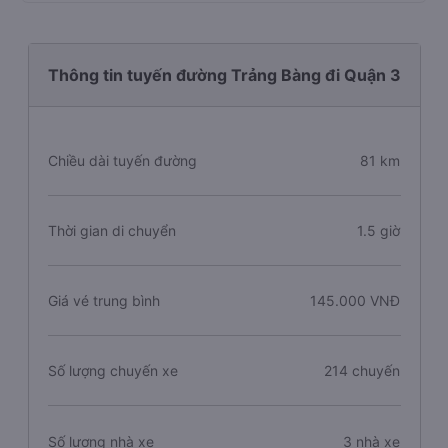
Limousine, Đồng Phước, bạn có thể tham khảo thêm
thông tin và đặt vé các nhà xe này tại trang này:
Xe ghế
ngồi Trảng Bàng - Tây Ninh đi Quận 3 - Sài Gòn
Thông tin tuyến đường Trảng Bàng đi Quận 3
Chiều dài tuyến đường
81 km
Thời gian di chuyển
1.5 giờ
Giá vé trung bình
145.000 VNĐ
Số lượng chuyến xe
214 chuyến