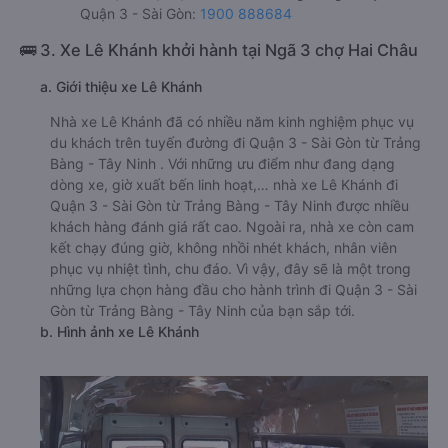
Ninh:
Xem địa chỉ văn phòng nhà xe Huệ Nghĩa Limousine:
https://vexere.com/vi-VN/xe-hue-nghia-limousine
Số điện thoại đặt mua vé xe Trảng Bàng - Tây Ninh
Quận 3 - Sài Gòn:
1900 888684
🚌 3. Xe Lê Khánh khởi hành tại Ngã 3 chợ Hai Châu
a. Giới thiệu xe Lê Khánh
Nhà xe Lê Khánh đã có nhiều năm kinh nghiệm phục vụ
du khách trên tuyến đường đi Quận 3 - Sài Gòn từ Trảng
Bàng - Tây Ninh . Với những ưu điểm như đang dạng
dòng xe, giờ xuất bến linh hoạt,… nhà xe Lê Khánh đi
Quận 3 - Sài Gòn từ Trảng Bàng - Tây Ninh được nhiều
khách hàng đánh giá rất cao. Ngoài ra, nhà xe còn cam
kết chạy đúng giờ, không nhồi nhét khách, nhân viên
phục vụ nhiệt tình, chu đáo. Vì vậy, đây sẽ là một trong
những lựa chọn hàng đầu cho hành trình đi Quận 3 - Sài
Gòn từ Trảng Bàng - Tây Ninh của bạn sắp tới.
b. Hình ảnh xe Lê Khánh