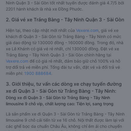
Chất lượng các xe khách đi Quận 3 - Sài Gòn từ Trảng Bàng -
Tây Ninh được đánh giá 4.7, với điểm trung bình là 4.7/5 bởi
2854 hành khách. Trong đó hãng xe khách Trảng Bàng - Tây
Ninh Quận 3 - Sài Gòn tốt nhất tuyến được đánh giá 4.7/5 bởi
2201 hành khách là nhà xe Đồng Phước.
2. Giá vé xe Trảng Bàng - Tây Ninh Quận 3 - Sài Gòn
Hiện tại, theo cập nhật mới nhất của
Vexere.com
, giá vé xe
khách đi Quận 3 - Sài Gòn từ Trảng Bàng - Tây Ninh có mức
giá dao động từ 130000 đồng - 160000 đồng. Trong đó, nhà
xe Lê Khánh có giá vé rẻ nhất, chỉ 130000 đồng. Đặt vé xe
Trảng Bàng - Tây Ninh Quận 3 - Sài Gòn chính hãng tại
Vexere.com
để có giá rẻ nhất, đảm bảo giữ chỗ 100% và hỗ
trợ đổi trả vé miễn phí. Tổng đài tư vấn, đặt vé và đổi trả vé
miễn phí:
1900 888684
.
3. Giới thiệu, tư vấn các dòng xe chạy tuyến đường
xe đi Quận 3 - Sài Gòn từ Trảng Bàng - Tây Ninh:
Dòng xe đi Quận 3 - Sài Gòn từ Trảng Bàng - Tây Ninh
limousine 9 chỗ vip, chất lượng cao: Tiện lợi, sang trọng