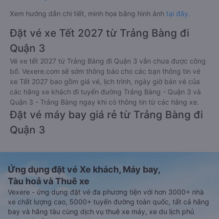
30 phút giờ khởi hành để chuẩn bị lên xe. Để kiểm tra tình
trạng vé xe đi Quận 3 - Sài Gòn từ Trảng Bàng - Tây Ninh đã
đặt, quý khách vui lòng truy cập
https://vexere.com/vi-
VN/booking/ticketinfo
Xem hướng dẫn chi tiết, minh họa bằng hình ảnh
tại đây.
Đặt vé xe Tết 2027 từ Trảng Bàng đi
Quận 3
Vé xe tết 2027 từ Trảng Bàng đi Quận 3 vẫn chưa được công
bố. Vexere.com sẽ sớm thông báo cho các bạn thông tin vé
xe Tết 2027 bao gồm giá vé, lịch trình, ngày giờ bán vé của
các hãng xe khách đi tuyến đường Trảng Bàng - Quận 3 và
Quận 3 - Trảng Bàng ngay khi có thông tin từ các hãng xe.
Đặt vé máy bay giá rẻ từ Trảng Bàng đi
Quận 3
Ứng dụng đặt vé Xe khách, Máy bay,
Tàu hoả và Thuê xe