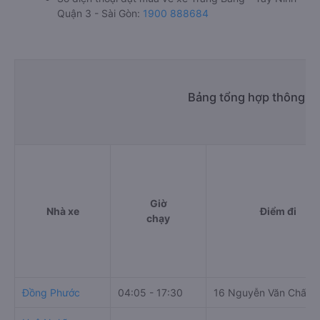
Văn phòng xe Lê Khánh ở Trảng Bàng - Tây Ninh:
Xem địa chỉ văn phòng nhà xe Lê Khánh:
https://vexere.com/vi-VN/xe-le-khanh
Số điện thoại đặt mua vé xe Trảng Bàng - Tây Ninh
Quận 3 - Sài Gòn:
1900 888684
Bảng tổng hợp thông ti
Giờ
Nhà xe
Điểm đi
chạy