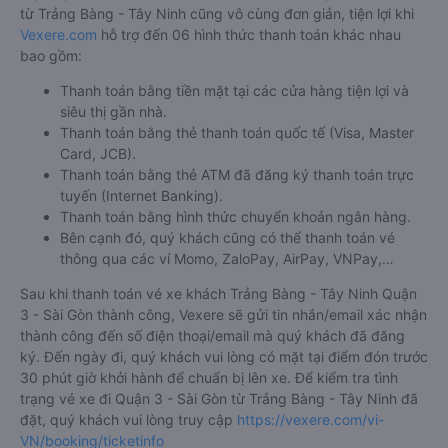
Bước 5: Chọn hình thức thanh toán vé phù hợp và tiến hành
thanh toán vé.
Việc đặt mua và thanh toán vé xe khách đi Quận 3 - Sài Gòn
từ Trảng Bàng - Tây Ninh cũng vô cùng đơn giản, tiện lợi khi
Vexere.com
hỗ trợ đến 06 hình thức thanh toán khác nhau
bao gồm:
Thanh toán bằng tiền mặt tại các cửa hàng tiện lợi và
siêu thị gần nhà.
Thanh toán bằng thẻ thanh toán quốc tế (Visa, Master
Card, JCB).
Thanh toán bằng thẻ ATM đã đăng ký thanh toán trực
tuyến (Internet Banking).
Thanh toán bằng hình thức chuyển khoản ngân hàng.
Bên cạnh đó, quý khách cũng có thể thanh toán vé
thông qua các ví Momo, ZaloPay, AirPay, VNPay,…
Sau khi thanh toán vé xe khách Trảng Bàng - Tây Ninh Quận
3 - Sài Gòn thành công, Vexere sẽ gửi tin nhắn/email xác nhận
thành công đến số điện thoại/email mà quý khách đã đăng
ký. Đến ngày đi, quý khách vui lòng có mặt tại điểm đón trước