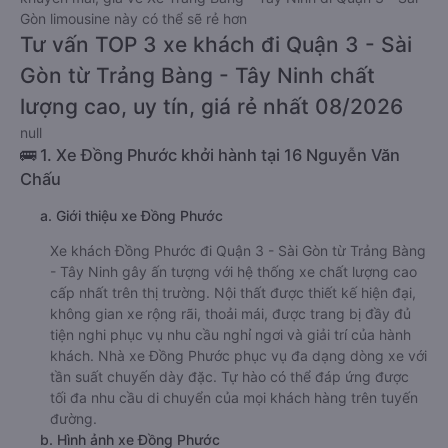
Giá vé
xe limousine đi Quận 3 - Sài Gòn từ Trảng Bàng - Tây
Ninh
rẻ nhất là 130000VND của hãng xe Huệ Nghĩa
Limousine. Tùy thuộc vào vị trí ngồi của bạn và chương trình
khuyến mãi, giá vé Xe Trảng Bàng - Tây Ninh đi Quận 3 - Sài
Gòn limousine này có thể sẽ rẻ hơn
Tư vấn TOP 3 xe khách đi Quận 3 - Sài
Gòn từ Trảng Bàng - Tây Ninh chất
lượng cao, uy tín, giá rẻ nhất 08/2026
null
🚌 1. Xe Đồng Phước khởi hành tại 16 Nguyễn Văn
Chấu
a. Giới thiệu xe Đồng Phước
Xe khách Đồng Phước đi Quận 3 - Sài Gòn từ Trảng Bàng
- Tây Ninh gây ấn tượng với hệ thống xe chất lượng cao
cấp nhất trên thị trường. Nội thất được thiết kế hiện đại,
không gian xe rộng rãi, thoải mái, được trang bị đầy đủ
tiện nghi phục vụ nhu cầu nghỉ ngơi và giải trí của hành
khách. Nhà xe Đồng Phước phục vụ đa dạng dòng xe với