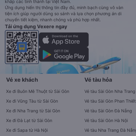
Vexere - ứng dụng đặt vé đa phương tiện với hơn 3000+ nhà
xe chất lượng cao, 5000+ tuyến đường toàn quốc, tất cả hãng
bay và hãng tàu cùng dịch vụ thuê xe máy, xe du lịch phủ
khắp các tỉnh thành tại Việt Nam.
Ứng dụng hiển thị thông tin đầy đủ, minh bạch cùng vô vàn
tiện ích giúp người dùng so sánh và lựa chọn phương án di
chuyển tiết kiệm, nhanh chóng và phù hợp nhất.
Tải ứng dụng Vexere ngay
Vé xe khách
Vé tàu hỏa
Xe đi Buôn Mê Thuột từ Sài Gòn
Vé tàu Sài Gòn Nha Trang
Xe đi Vũng Tàu từ Sài Gòn
Vé tàu Sài Gòn Phan Thiết
Xe đi Nha Trang từ Sài Gòn
Vé tàu Sài Gòn Đà Nẵng