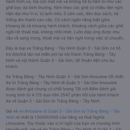
Là sản phẩm xe đi Quận 3 - Sài Gòn từ Trảng Bàng - Tây Ninh
limousine 9 chỗ cải tiến từ xe 16 chỗ. Nội thất được làm lại với
các ghế bọc da chuẩn Châu Âu, không chỉ êm ái cho chuyến
hành trình xa, mà còn mát mẻ và không hề bị hầm bí như các
ghế bọc da bình thường. Kèm theo các ghế có nhiều tiện nghi
hiện đại như ti-vi, tủ lạnh mini, ổ cắm usb, đèn đọc sách, hệ
thống âm thanh cao cấp. Có vách ngăn riêng biệt giữa
khoang lái và khoang hành khách. Khoảng cách giữa các ghế
ngồi rất thoải mái, không nhồi nhét. Luôn đáp ứng được nhu
cầu về sang trọng, thoải mái và tiện nghi trong việc di chuyển.
Đây là loại xe Trảng Bàng - Tây Ninh Quận 3 - Sài Gòn có hỗ
trợ đón/trả tận nơi miễn phí tại nội thành Trảng Bàng - Tây
Ninh và nội thành Quận 3 - Sài Gòn, rất thuận tiện cho du
khách.
Xe Trảng Bàng - Tây Ninh Quận 3 - Sài Gòn limousine tốt nhất:
Xe từ Trảng Bàng - Tây Ninh đi Quận 3 - Sài Gòn limousine
được đánh giá chung có chất lượng Tốt với điểm đánh giá
trung bình từ 4.7/5 dựa trên 2547 phản hồi của hành khách
Xe về Quận 3 - Sài Gòn từ Trảng Bàng - Tây Ninh.