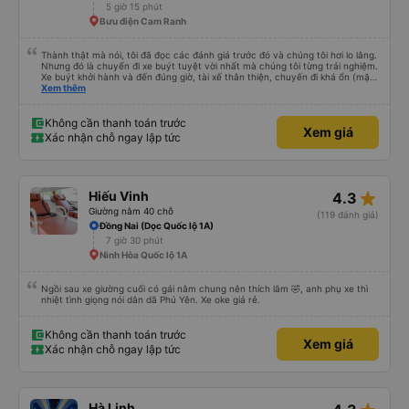
5 giờ 15 phút
Bưu điện Cam Ranh
Thành thật mà nói, tôi đã đọc các đánh giá trước đó và chúng tôi hơi lo lắng.
Nhưng đó là chuyến đi xe buýt tuyệt vời nhất mà chúng tôi từng trải nghiệm.
Xe buýt khởi hành và đến đúng giờ, tài xế thân thiện, chuyến đi khá ổn (mặc
dù vẫn hơi xóc, nhưng đó là đặc trưng của Việt Nam ^^), và chỗ ngồi thoải
Xem thêm
mái. Chúng tôi thực sự rất hài lòng.
Không cần thanh toán trước
Xem giá
Xác nhận chỗ ngay lập tức
star_rate
Hiếu Vinh
4.3
Giường nằm 40 chỗ
(119 đánh giá)
Đồng Nai (Dọc Quốc lộ 1A)
7 giờ 30 phút
Ninh Hòa Quốc lộ 1A
Ngồi sau xe giường cuối có gái nằm chung nên thích lắm 🤣, anh phụ xe thì
nhiệt tình giọng nói dân dã Phú Yên. Xe oke giá rẻ.
Không cần thanh toán trước
Xem giá
Xác nhận chỗ ngay lập tức
Hà Linh