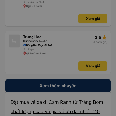
7 giờ 55 phút
Ngã 3 Thành
Xem giá
star_rate
Trung Hòa
2.5
Giường nằm 44 chỗ
(4 đánh giá)
Đồng Nai (Dọc QL1A)
7 giờ
QL1A Cam Ranh
Xem giá
Xem thêm chuyến
Đặt mua vé xe đi Cam Ranh từ Trảng Bom
chất lượng cao và giá vé ưu đãi nhất: 110