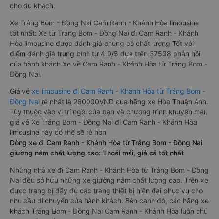
cho du khách.
Xe Trảng Bom - Đồng Nai Cam Ranh - Khánh Hòa limousine
tốt nhất: Xe từ Trảng Bom - Đồng Nai đi Cam Ranh - Khánh
Hòa limousine được đánh giá chung có chất lượng Tốt với
điểm đánh giá trung bình từ 4.0/5 dựa trên 37538 phản hồi
của hành khách Xe về Cam Ranh - Khánh Hòa từ Trảng Bom -
Đồng Nai.
Giá vé
xe limousine đi Cam Ranh - Khánh Hòa từ Trảng Bom -
Đồng Nai
rẻ nhất là 260000VND của hãng xe Hòa Thuận Anh.
Tùy thuộc vào vị trí ngồi của bạn và chương trình khuyến mãi,
giá vé Xe Trảng Bom - Đồng Nai đi Cam Ranh - Khánh Hòa
limousine này có thể sẽ rẻ hơn
Dòng xe đi Cam Ranh - Khánh Hòa từ Trảng Bom - Đồng Nai
giường nằm chất lượng cao: Thoải mái, giá cả tốt nhất
Những nhà xe đi Cam Ranh - Khánh Hòa từ Trảng Bom - Đồng
Nai đều sở hữu những xe giường nằm chất lượng cao. Trên xe
được trang bị đầy đủ các trang thiết bị hiện đại phục vụ cho
nhu cầu di chuyển của hành khách. Bên cạnh đó, các hãng xe
khách Trảng Bom - Đồng Nai Cam Ranh - Khánh Hòa luôn chú