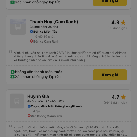
Xem giá
Xác nhận chỗ ngay lập tức
star_rate
Thanh Huy (Cam Ranh)
4.9
Giường nằm 34 chỗ
(50 đánh giá)
Bến xe Miền Tây
6 giờ 30 phút
Bến xe Cam Ranh
Mình đi chuyến sg-cam ranh 28/3 21h không biết em có để quên cái AirPods
không nhưng nhắn tin sđt nhà xe và anh phụ xe thì không ai trả lời. Huhu nhà
xe thương tình cho em tìm cái AirPods như hình ạ
Không cần thanh toán trước
Xem giá
Xác nhận chỗ ngay lập tức
star_rate
Huỳnh Gia
4.7
Giường nằm 34 chỗ (WC)
(9949 đánh giá)
Tượng đài chiến thắng Long Khánh
4 giờ
Văn Phòng Cam Ranh
- xe rất mới, xịn; giường mềm êm, có gối ôm nè, gối kê đầu nè tất cả đều
sạch, êm, thơm, và mền cũng sạch thơm luôn. có toilet phía sau xe nữa, lại
là từ "sạch". - wifi mạnh màn hình rất ok dùng cùng remote điều khiển bằng