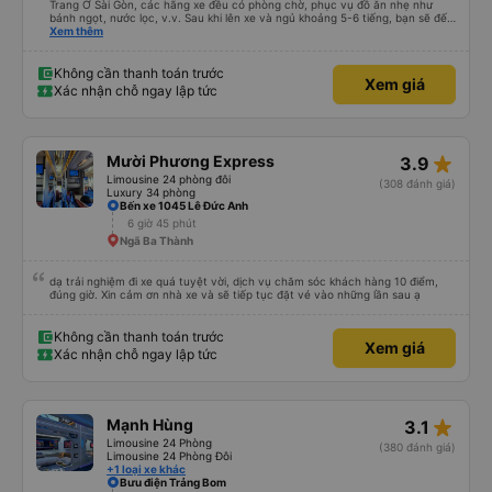
Trang Ở Sài Gòn, các hãng xe đều có phòng chờ, phục vụ đồ ăn nhẹ như
bánh ngọt, nước lọc, v.v. Sau khi lên xe và ngủ khoảng 5-6 tiếng, bạn sẽ đến
Nha Trang. Ở Nha Trang, các hãng xe có dịch vụ đưa đón miễn phí, tuy
Xem thêm
nhiên bạn phải đặt trước với hãng xe khi đặt vé hoặc khi hãng xe gọi điện xác
nhận vé trước khi đi. Sau khi xe đến Nha Trang, bạn liên hệ với nhân viên
(nên dùng Google Translate và đưa cho họ đọc) để được hỗ trợ tìm xe đưa
Không cần thanh toán trước
Xem giá
đón. Bạn không nên tin những người mặc áo Grab mời bạn đi xe bên ngoài.
Xác nhận chỗ ngay lập tức
Nói về chất lượng xe thì tuyệt vời, xe được làm theo kiểu cabin với thiết kế
không gian, trên xe không có nhà vệ sinh hoặc có (tùy loại xe bạn chọn), vì
vậy bạn nên đi xe 22 cabin thay vì xe 32 cabin để có trải nghiệm tốt nhất.
Hầu hết tài xế đều lớn tuổi nên không biết tiếng Anh, bạn nên sử dụng
Google Dịch để giao tiếp với họ. Hy vọng bài đánh giá này sẽ giúp ích cho
star_rate
Mười Phương Express
3.9
bạn khi đi
Limousine 24 phòng đôi
(308 đánh giá)
Luxury 34 phòng
Bến xe 1045 Lê Đức Anh
6 giờ 45 phút
Ngã Ba Thành
dạ trải nghiệm đi xe quá tuyệt vời, dịch vụ chăm sóc khách hàng 10 điểm,
đúng giờ. Xin cảm ơn nhà xe và sẽ tiếp tục đặt vé vào những lần sau ạ
Không cần thanh toán trước
Xem giá
Xác nhận chỗ ngay lập tức
star_rate
Mạnh Hùng
3.1
Limousine 24 Phòng
(380 đánh giá)
Limousine 24 Phòng Đôi
+1 loại xe khác
Bưu điện Trảng Bom