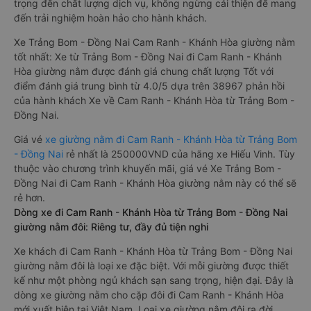
trọng đến chất lượng dịch vụ, không ngừng cải thiện để mang
đến trải nghiệm hoàn hảo cho hành khách.
Xe Trảng Bom - Đồng Nai Cam Ranh - Khánh Hòa giường nằm
tốt nhất: Xe từ Trảng Bom - Đồng Nai đi Cam Ranh - Khánh
Hòa giường nằm được đánh giá chung chất lượng Tốt với
điểm đánh giá trung bình từ 4.0/5 dựa trên 38967 phản hồi
của hành khách Xe về Cam Ranh - Khánh Hòa từ Trảng Bom -
Đồng Nai.
Giá vé
xe giường nằm đi Cam Ranh - Khánh Hòa từ Trảng Bom
- Đồng Nai
rẻ nhất là 250000VND của hãng xe Hiếu Vinh. Tùy
thuộc vào chương trình khuyến mãi, giá vé Xe Trảng Bom -
Đồng Nai đi Cam Ranh - Khánh Hòa giường nằm này có thể sẽ
rẻ hơn.
Dòng xe đi Cam Ranh - Khánh Hòa từ Trảng Bom - Đồng Nai
giường nằm đôi: Riêng tư, đầy đủ tiện nghi
Xe khách đi Cam Ranh - Khánh Hòa từ Trảng Bom - Đồng Nai
giường nằm đôi là loại xe đặc biệt. Với mỗi giường được thiết
kế như một phòng ngủ khách sạn sang trọng, hiện đại. Đây là
dòng xe giường nằm cho cặp đôi đi Cam Ranh - Khánh Hòa
mới xuất hiện tại Việt Nam. Loại xe giường nằm đôi ra đời