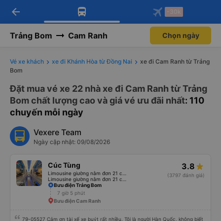
arrow_back
Tải app Vexere ngay!
Tải app Vexere
-30k
Mở app
Mở app
Nhận ưu đãi thành viên độc
-30k/ghế khi đặt vé máy bay qua
quyền
app
Trảng Bom
Cam Ranh
Chọn ngày
Vé xe khách
xe đi Khánh Hòa từ Đồng Nai
xe đi Cam Ranh từ Trảng
Bom
Đặt mua vé xe 22 nhà xe đi Cam Ranh từ Trảng
Bom chất lượng cao và giá vé ưu đãi nhất
: 110
chuyến mỗi ngày
Vexere Team
Ngày cập nhật: 09/08/2026
Cúc Tùng
3.8
Limousine giường nằm đơn 21 chỗ (WC)
(3797 đánh giá)
Limousine giường nằm đơn 21 chỗ
Bưu điện Trảng Bom
7 giờ 5 phút
Bưu điện Cam Ranh
79-05527 Cảm ơn tài xế xe buýt rất nhiều. Tôi là người Hàn Quốc, không biết