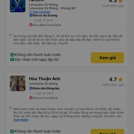
star_rate
4.3
Limousine 22 Phòng
(1431 đánh giá)
Limousine 24 Phòng - Không WC
+1 loại xe khác
Bến xe An Sương
8 giờ 15 phút
Bưu điện Cam Ranh
Xe trung chuyển đón đúng h, tài xế lịch sự, chu đáo. Xe 34c sạch sẽ, đầy đủ
tiện nghi. Tài xế lái xe cẩn thận, phụ xe sắp xếp đồ đạc, hành lý của khách
chu đáo, cẩn thận. Sẽ tiếp tục ủng hộ
Không cần thanh toán trước
Xem giá
Xác nhận chỗ ngay lập tức
star_rate
Hòa Thuận Anh
4.7
Limousine 22 phòng
(1808 đánh giá)
Điểm đón Đồng Nai
7 giờ 30 phút
Bến xe Cam Ranh
Mình luôn chọn xe Hoà Thuận Anh chuyến từ Cam Ranh về HCM, rất nhiều
lần rồi, mình bắt đầu đi từ 2014 tới giờ, đi nhiều hãng xe nhưng bản thân mình
thấy xe HTA chạy rất êm, ngay cả những khúc đường rung lắc thì mình vẫn
cảm thấy êm, mượt hơn những xe khác. Xe sạch sẽ, mùi ko khó chịu, ví dụ
Xem thêm
khi bước lên xe khác mình luôn phải đeo khẩu trang, nhưng HTA thì ko cần.
Chưa bao giờ nghe các chú tài xế chửi mắng khách.
Không cần thanh toán trước