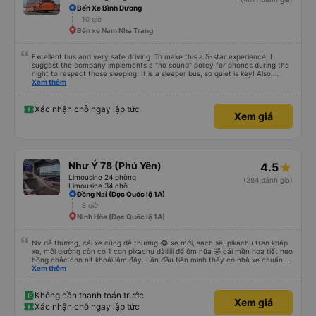
Bến Xe Bình Dương
10 giờ
Bến xe Nam Nha Trang
Excellent bus and very safe driving. To make this a 5-star experience, I
suggest the company implements a "no sound" policy for phones during the
night to respect those sleeping. It is a sleeper bus, so quiet is key! Also,
please display the Wi-Fi password clearly inside the cabin for convenience. I
Xem thêm
would definitely ride with them again! -------------- ​ Xe chất lượng tốt và
tài xế lái xe rất an toàn. Để dịch vụ hoàn hảo hơn, tôi góp ý nhà xe nên có
quy định rõ ràng về việc giữ im lặng (tắt âm thanh điện thoại) vào ban đêm
Xác nhận chỗ ngay lập tức
Xem giá
để tránh làm phiền hành khách khác ngủ. Ngoài ra, nhà xe nên dán sẵn mật
khẩu Wi-Fi trong xe để hành khách dễ dàng sử dụng. Tôi vẫn sẽ tiếp tục ủng
hộ nhà xe trong tương lai!
Như Ý 78 (Phú Yên)
4.5
Limousine 24 phòng
(284 đánh giá)
Limousine 34 chỗ
Đồng Nai (Dọc Quốc lộ 1A)
8 giờ
Ninh Hòa (Dọc Quốc lộ 1A)
Nv dễ thương, cái xe cũng dễ thương 😂 xe mới, sạch sẽ, pikachu treo khắp
xe, mỗi giường còn có 1 con pikachu dàiiiiii để ôm nữa 🤣 cái mền hoạ tiết heo
hồng chắc con nít khoái lắm đây. Lần đầu tiên mình thấy có nhà xe chuẩn bị
cả bàn chải đánh răng. Có 2 ông bà cụ lên xe còn được nv dẫn tới tận nơi để
Xem thêm
hỗ trợ, nói chung là chu đáo ah.
Không cần thanh toán trước
Xem giá
Xác nhận chỗ ngay lập tức