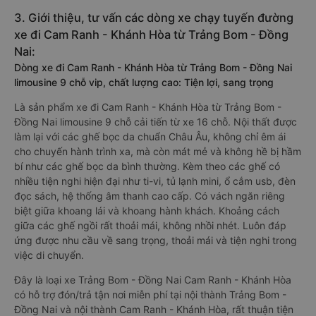
3. Giới thiệu, tư vấn các dòng xe chạy tuyến đường
xe đi Cam Ranh - Khánh Hòa từ Trảng Bom - Đồng
Nai:
Dòng xe đi Cam Ranh - Khánh Hòa từ Trảng Bom - Đồng Nai
limousine 9 chỗ vip, chất lượng cao: Tiện lợi, sang trọng
Là sản phẩm xe đi Cam Ranh - Khánh Hòa từ Trảng Bom -
Đồng Nai limousine 9 chỗ cải tiến từ xe 16 chỗ. Nội thất được
làm lại với các ghế bọc da chuẩn Châu Âu, không chỉ êm ái
cho chuyến hành trình xa, mà còn mát mẻ và không hề bị hầm
bí như các ghế bọc da bình thường. Kèm theo các ghế có
nhiều tiện nghi hiện đại như ti-vi, tủ lạnh mini, ổ cắm usb, đèn
đọc sách, hệ thống âm thanh cao cấp. Có vách ngăn riêng
biệt giữa khoang lái và khoang hành khách. Khoảng cách
giữa các ghế ngồi rất thoải mái, không nhồi nhét. Luôn đáp
ứng được nhu cầu về sang trọng, thoải mái và tiện nghi trong
việc di chuyển.
Đây là loại xe Trảng Bom - Đồng Nai Cam Ranh - Khánh Hòa
có hỗ trợ đón/trả tận nơi miễn phí tại nội thành Trảng Bom -
Đồng Nai và nội thành Cam Ranh - Khánh Hòa, rất thuận tiện