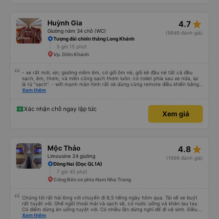
star_rate
Huỳnh Gia
4.7
Giường nằm 34 chỗ (WC)
(9949 đánh giá)
Tượng đài chiến thắng Long Khánh
5 giờ 15 phút
Vp. Diên Khánh
- xe rất mới, xịn; giường mềm êm, có gối ôm nè, gối kê đầu nè tất cả đều
sạch, êm, thơm, và mền cũng sạch thơm luôn. có toilet phía sau xe nữa, lại
là từ "sạch". - wifi mạnh màn hình rất ok dùng cùng remote điều khiển bằng
giọng nói rất mượt khi xem youtube và netflix đc cài sẵn. đáng giá tiền nhen.
Xem thêm
- xe ngày lễ chạy rất là nhiều luôn, đếm sơ sơ từ lúc 22g đêm nhà xe Huỳnh
gia có tới 14 chuyến xe, chuyến mình đi là chuyến cuối lúc 23:30, xe đến và
đi đều đúng giờ, bên cạnh là nhân viên phát loa thông báo chuyến xe rất là
Xác nhận chỗ ngay lập tức
Xem giá
chi tiết và tận tình, lịch sự chứ ko nạt nộ hay to tiếng khó chịu khi khách hỏi
giống 1 số hãng xe khác mà mình từng đi vào dịp lễ khi đông người. mỗi người
1 túi nước suối, bánh, khăn ướt. - 1 bài đánh giá từ khách rất hay đi thăm cô
Út Tăng đảo Bình Ba cùng bạn bè và gia đình
star_rate
Mộc Thảo
4.8
Limousine 24 giường
(1999 đánh giá)
Đồng Nai (Dọc QL1A)
7 giờ 45 phút
Cổng Bến xe phía Nam Nha Trang
Chúng tôi rất hài lòng với chuyến đi 8,5 tiếng ngày hôm qua. Tài xế xe buýt
rất tuyệt vời. Ghế ngồi thoải mái và sạch sẽ, có nước uống và khăn lau tay.
Có điểm dừng ăn uống tuyệt vời. Có nhiều lần dừng nghỉ để đi vệ sinh. Điều
duy nhất tôi muốn đề xuất để cải thiện là cho phép thanh toán bằng thẻ
Xem thêm