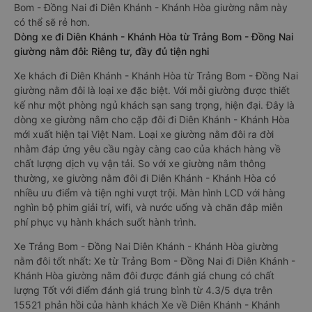
Bom - Đồng Nai đi Diên Khánh - Khánh Hòa giường nằm này
có thể sẽ rẻ hơn.
Dòng xe đi Diên Khánh - Khánh Hòa từ Trảng Bom - Đồng Nai
giường nằm đôi: Riêng tư, đầy đủ tiện nghi
Xe khách đi Diên Khánh - Khánh Hòa từ Trảng Bom - Đồng Nai
giường nằm đôi là loại xe đặc biệt. Với mỗi giường được thiết
kế như một phòng ngủ khách sạn sang trọng, hiện đại. Đây là
dòng xe giường nằm cho cặp đôi đi Diên Khánh - Khánh Hòa
mới xuất hiện tại Việt Nam. Loại xe giường nằm đôi ra đời
nhằm đáp ứng yêu cầu ngày càng cao của khách hàng về
chất lượng dịch vụ vận tải. So với xe giường nằm thông
thường, xe giường nằm đôi đi Diên Khánh - Khánh Hòa có
nhiều ưu điểm và tiện nghi vượt trội. Màn hình LCD với hàng
nghìn bộ phim giải trí, wifi, và nước uống và chăn đắp miễn
phí phục vụ hành khách suốt hành trình.
Xe Trảng Bom - Đồng Nai Diên Khánh - Khánh Hòa giường
nằm đôi tốt nhất: Xe từ Trảng Bom - Đồng Nai đi Diên Khánh -
Khánh Hòa giường nằm đôi được đánh giá chung có chất
lượng Tốt với điểm đánh giá trung bình từ 4.3/5 dựa trên
15521 phản hồi của hành khách Xe về Diên Khánh - Khánh