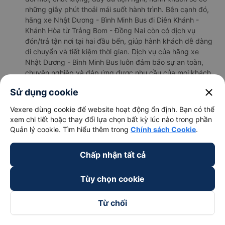
những giây phút thoải mái suốt hành trình. Bên cạnh đó,
hãng xe Nhật Dương - Bình Minh Bus đi Diên Khánh -
Khánh Hòa từ Trảng Bom - Đồng Nai còn có dịch vụ
đón/trả tận nơi tại hai đầu bến, giúp hành khách dễ dàng
di chuyển và tiết kiệm thời gian. Dịch vụ của hãng xe
Nhật Dương - Bình Minh Bus luôn đảm bảo sự an toàn,
chuyên nghiệp và đáp ứng được nhu cầu của mọi khách
hàng.
close
Sử dụng cookie
b. Hình ảnh xe Nhật Dương - Bình Minh Bus
Vexere dùng cookie để website hoạt động ổn định. Bạn có thể
xem chi tiết hoặc thay đổi lựa chọn bất kỳ lúc nào trong phần
Quản lý cookie. Tìm hiểu thêm trong
Chính sách Cookie
.
Chấp nhận tất cả
Tùy chọn cookie
Từ chối