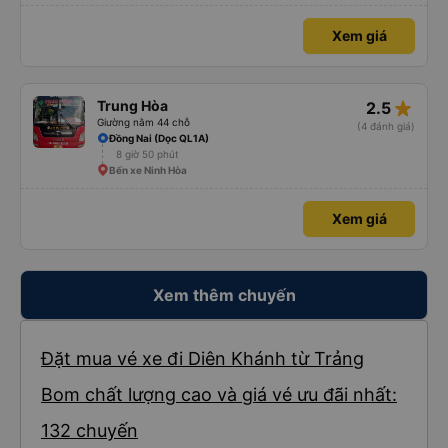
Xem giá
star_rate
Trung Hòa
2.5
Giường nằm 44 chỗ
(4 đánh giá)
Đồng Nai (Dọc QL1A)
8 giờ 50 phút
Bến xe Ninh Hòa
Xem giá
Xem thêm chuyến
Đặt mua vé xe đi Diên Khánh từ Trảng
Bom chất lượng cao và giá vé ưu đãi nhất:
132 chuyến