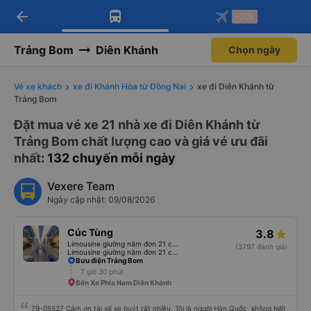
arrow_back
Tải app Vexere ngay!
Tải app Vexere
-30k
Mở app
Mở app
Nhận ưu đãi thành viên độc
-30k/ghế khi đặt vé máy bay qua
quyền
app
Trảng Bom
Diên Khánh
Chọn ngày
Vé xe khách
xe đi Khánh Hòa từ Đồng Nai
xe đi Diên Khánh từ
Trảng Bom
Đặt mua vé xe 21 nhà xe đi Diên Khánh từ
Trảng Bom chất lượng cao và giá vé ưu đãi
nhất
: 132 chuyến mỗi ngày
Vexere Team
Ngày cập nhật: 09/08/2026
Cúc Tùng
3.8
Limousine giường nằm đơn 21 chỗ (WC)
(3797 đánh giá)
Limousine giường nằm đơn 21 chỗ
Bưu điện Trảng Bom
7 giờ 30 phút
Bến Xe Phía Nam Diên Khánh
79-05527 Cảm ơn tài xế xe buýt rất nhiều. Tôi là người Hàn Quốc, không biết