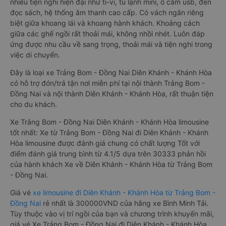
nhiều tiện nghi hiện đại như ti-vi, tủ lạnh mini, ổ cắm usb, đèn
đọc sách, hệ thống âm thanh cao cấp. Có vách ngăn riêng
biệt giữa khoang lái và khoang hành khách. Khoảng cách
giữa các ghế ngồi rất thoải mái, không nhồi nhét. Luôn đáp
ứng được nhu cầu về sang trọng, thoải mái và tiện nghi trong
việc di chuyển.
Đây là loại xe Trảng Bom - Đồng Nai Diên Khánh - Khánh Hòa
có hỗ trợ đón/trả tận nơi miễn phí tại nội thành Trảng Bom -
Đồng Nai và nội thành Diên Khánh - Khánh Hòa, rất thuận tiện
cho du khách.
Xe Trảng Bom - Đồng Nai Diên Khánh - Khánh Hòa limousine
tốt nhất: Xe từ Trảng Bom - Đồng Nai đi Diên Khánh - Khánh
Hòa limousine được đánh giá chung có chất lượng Tốt với
điểm đánh giá trung bình từ 4.1/5 dựa trên 30333 phản hồi
của hành khách Xe về Diên Khánh - Khánh Hòa từ Trảng Bom
- Đồng Nai.
Giá vé
xe limousine đi Diên Khánh - Khánh Hòa từ Trảng Bom -
Đồng Nai
rẻ nhất là 300000VND của hãng xe Bình Minh Tải.
Tùy thuộc vào vị trí ngồi của bạn và chương trình khuyến mãi,
giá vé Xe Trảng Bom - Đồng Nai đi Diên Khánh - Khánh Hòa