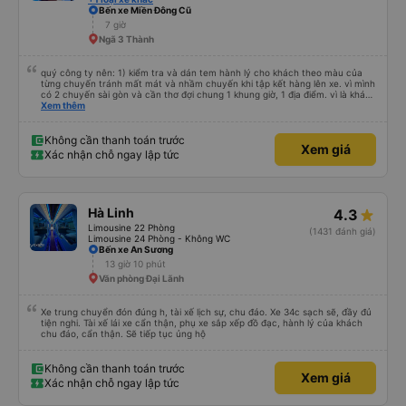
Bến xe Miền Đông Cũ
7 giờ
Ngã 3 Thành
quý công ty nên: 1) kiểm tra và dán tem hành lý cho khách theo màu của
từng chuyến tránh mất mát và nhầm chuyến khi tập kết hàng lên xe. vì mình
có 2 chuyến sài gòn và cần thơ đợi chung 1 khung giờ, 1 địa điểm. vì là khách
thân thiết của quý công ty nên rất hài lòng và tin tưởng. tuy nhiên rất mong
Xem thêm
muốn đội ngũ nhân viên anh chị em nhà xe cùng nhau cải thiện ngày một
phát triển. 2) đồng nhất về cách giao tiếp và CSKH nhẹ nhàng, chu đáo nữa
thì chắc chắn quy công ty là nhà xe được yêu thích và lựa chọn số 1 quy
Không cần thanh toán trước
Xem giá
nhơn. rất cảm ơn quý anh chị em cty cũng như chị Thảo đã lắng nghe và
Xác nhận chỗ ngay lập tức
tiếp nhận. " khách hàng thân thiết nhiều năm của nhà xe từ thời sinh viên"
Hà Linh
4.3
Limousine 22 Phòng
(1431 đánh giá)
Limousine 24 Phòng - Không WC
Bến xe An Sương
13 giờ 10 phút
Văn phòng Đại Lãnh
Xe trung chuyển đón đúng h, tài xế lịch sự, chu đáo. Xe 34c sạch sẽ, đầy đủ
tiện nghi. Tài xế lái xe cẩn thận, phụ xe sắp xếp đồ đạc, hành lý của khách
chu đáo, cẩn thận. Sẽ tiếp tục ủng hộ
Không cần thanh toán trước
Xem giá
Xác nhận chỗ ngay lập tức