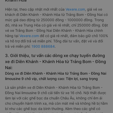
Khánh Hòa
Hiện tại, theo cập nhật mới nhất của
Vexere.com
, giá vé xe
khách đi Diên Khánh - Khánh Hòa từ Trảng Bom - Đồng Nai có
mức giá dao động từ 250000 đồng - 1000000 đồng. Trong
đó, nhà xe Trung Hòa có giá vé rẻ nhất, chỉ 250000 đồng. Đặt
vé xe Trảng Bom - Đồng Nai Diên Khánh - Khánh Hòa chính
hãng tại
Vexere.com
để có giá rẻ nhất, đảm bảo giữ chỗ 100%
và hỗ trợ đổi trả vé miễn phí. Tổng đài tư vấn, đặt vé và đổi
trả vé miễn phí:
1900 888684
.
3. Giới thiệu, tư vấn các dòng xe chạy tuyến đường
xe đi Diên Khánh - Khánh Hòa từ Trảng Bom - Đồng
Nai:
Dòng xe đi Diên Khánh - Khánh Hòa từ Trảng Bom - Đồng Nai
limousine 9 chỗ vip, chất lượng cao: Tiện lợi, sang trọng
Là sản phẩm xe đi Diên Khánh - Khánh Hòa từ Trảng Bom -
Đồng Nai limousine 9 chỗ cải tiến từ xe 16 chỗ. Nội thất được
làm lại với các ghế bọc da chuẩn Châu Âu, không chỉ êm ái
cho chuyến hành trình xa, mà còn mát mẻ và không hề bị hầm
bí như các ghế bọc da bình thường. Kèm theo các ghế có