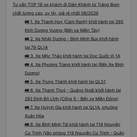
Tư vấn TOP 18 xe khách đi Diên Khánh từ Trảng Bom
chất lượng cao, uy tín, giá rẻ nhất 08/2026
🚌 1. Xe Thanh Huy (Cam Ranh) khởi hành tại 395
Kinh Dương Vương (Bến xe Miền Tây)
🚌 2. Xe Nhật Dương - Bình Minh Bus khởi hành
tại 79 QL1A
🚌 3. Xe Mộc Thảo khởi hành tại Dọc Quốc lộ 1A
🚌 4. Xe Phương Trang khởi hành tại (Bến Xe Bình
Dương)
🚌 5. Xe Trung Thành khởi hành tại QL51
🚌 6. Xe Thanh Thuỷ - Quảng Ngãi khởi hành tại
292 Đinh Bộ Lĩnh (Cổng 5 - Bến xe Miền Đông)
🚌 7. Xe Huỳnh Gia khởi hành tại QL1A, phường
Xuân Hòa
🚌 8. Xe Bình Minh Tải khởi hành tại 119 Nguyễn
Cư Trinh (Văn phòng 119 Nguyễn Cư Trinh - Quận