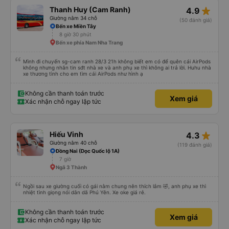
star_rate
Thanh Huy (Cam Ranh)
4.9
Giường nằm 34 chỗ
(50 đánh giá)
Bến xe Miền Tây
8 giờ 30 phút
Bến xe phía Nam Nha Trang
Mình đi chuyến sg-cam ranh 28/3 21h không biết em có để quên cái AirPods
không nhưng nhắn tin sđt nhà xe và anh phụ xe thì không ai trả lời. Huhu nhà
xe thương tình cho em tìm cái AirPods như hình ạ
Không cần thanh toán trước
Xem giá
Xác nhận chỗ ngay lập tức
star_rate
Hiếu Vinh
4.3
Giường nằm 40 chỗ
(119 đánh giá)
Đồng Nai (Dọc Quốc lộ 1A)
7 giờ
Ngã 3 Thành
Ngồi sau xe giường cuối có gái nằm chung nên thích lắm 🤣, anh phụ xe thì
nhiệt tình giọng nói dân dã Phú Yên. Xe oke giá rẻ.
Không cần thanh toán trước
Xem giá
Xác nhận chỗ ngay lập tức