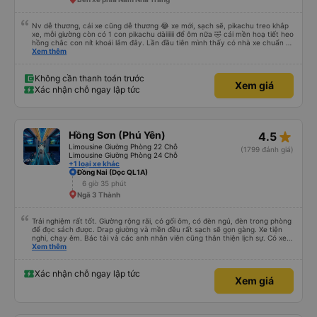
Nv dễ thương, cái xe cũng dễ thương 😂 xe mới, sạch sẽ, pikachu treo khắp
xe, mỗi giường còn có 1 con pikachu dàiiiiii để ôm nữa 🤣 cái mền hoạ tiết heo
hồng chắc con nít khoái lắm đây. Lần đầu tiên mình thấy có nhà xe chuẩn bị
cả bàn chải đánh răng. Có 2 ông bà cụ lên xe còn được nv dẫn tới tận nơi để
Xem thêm
hỗ trợ, nói chung là chu đáo ah.
Không cần thanh toán trước
Xem giá
Xác nhận chỗ ngay lập tức
star_rate
Hồng Sơn (Phú Yên)
4.5
Limousine Giường Phòng 22 Chỗ
(1799 đánh giá)
Limousine Giường Phòng 24 Chỗ
+1 loại xe khác
Đồng Nai (Dọc QL1A)
6 giờ 35 phút
Ngã 3 Thành
Trải nghiệm rất tốt. Giường rộng rãi, có gối ôm, có đèn ngủ, đèn trong phòng
để đọc sách được. Drap giường và mền đều rất sạch sẽ gọn gàng. Xe tiện
nghi, chạy êm. Bác tài và các anh nhân viên cũng thân thiện lịch sự. Có xe
trung chuyển về nội thành thành phố tuy hoà rất tiện. Giá vé hợp lý. Nói
Xem thêm
chung là mình rất ưng ý, cảm ơn nhà xe.
Xác nhận chỗ ngay lập tức
Xem giá