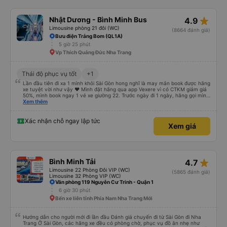
star_rate
Nhật Dương - Bình Minh Bus
4.9
Limousine phòng 21 đôi (WC)
(8664 đánh giá)
Bưu điện Trảng Bom (QL1A)
5 giờ 25 phút
Vp Thích Quảng Đức Nha Trang
Thái độ phục vụ tốt
+1
Lần đầu tiên đi xa 1 mình khỏi Sài Gòn hong nghĩ là may mắn book được hãng
xe tuyệt vời như vậy ❤ Mình đặt hãng qua app Vexere vì có CTKM giảm giá
50%, mình book ngay 1 vé xe giường 22. Trước ngày đi 1 ngày, hãng gọi mình
để cập nhật biển số xe cũng như xác nhận các thông tin cá nhân và trạm
Xem thêm
xuống. Mình cũng thủ thỉ với NV trực hotline là lần đầu tiên đi 1 mình nơi xa
và đi ăn đám cưới. Mình cũng cho nhà xe địa chỉ nhà hàng tiệc cưới. Thế là
10ph sau hãng xe gọi lại cho mình, sắp xếp cho mình trạm xuống xe gần nhà
Xác nhận chỗ ngay lập tức
Xem giá
hàng nhất có thể. Thiệt là mình chưa bao giờ nghĩ sẽ có hãng xe nhiệt tình
và phục vụ chu đáo như thế. Xe xuất phát 22h15, mình 22h5 mới có mặt tại
nhà xe. Vừa lấy vali khỏi taxi là có 1 anh chạy lại hỗ trợ mình và nhanh chóng
cất hộ vali vào hầm xe, còn mình thì chỉnh trang rồi lên xe. Giường mình nằm
ở trên, lâu rồi không leo giường tầng nên hơi mất thế ^^ Nhưng thật bất ngờ,
từ sau có 1 giọng nói phụ nữ vọng tới "Anh ơi, để em giúp mình ạ". Vậy là
star_rate
Bình Minh Tải
4.7
mình được bạn NV đỡ lên ghế rất nhẹ nhàng và an toàn. Xe rất sạch sẽ, nội
thất mới mẻ, chăn ấm nệm êm gối thêm 2 cái ngủ như ở nhà mình vậy á. NV
Limousine 22 Phòng Đôi VIP (WC)
(5865 đánh giá)
double check để khách xuống đúng trạm và có trải nghiệm thoải mái nhất.
Limousine 32 Phòng VIP (WC)
Cảm ơn Bình Minh Bus đã cho mình trải nghiệm thật tuyệt vời khi sử dụng
Văn phòng 119 Nguyễn Cư Trinh - Quận 1
dịch vụ của các bạn ❤❤
6 giờ 30 phút
Bến xe liên tỉnh Phía Nam Nha Trang Mới
Hướng dẫn cho người mới đi lần đầu Đánh giá chuyến đi từ Sài Gòn đi Nha
Trang Ở Sài Gòn, các hãng xe đều có phòng chờ, phục vụ đồ ăn nhẹ như