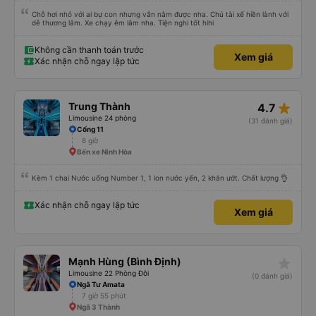
(10 điểm), sáng sớm thì có phát thêm bàn chải kem đánh răng dùng 1 lần. À
trên xe có sẵn 2 chai nước suối 500ml nữa. Chuyến xe yên lặng, tài xế ko hút
Chỗ hơi nhỏ với ai bự con nhưng vẫn nằm được nha. Chú tài xế hiền lành với
thuốc, ko chửi thề, ko to tiếng là mình thấy tuyệt vời rồi. À xe đến bến xe lúc
dễ thương lắm. Xe chạy êm lắm nha. Tiện nghi tốt hihi
7h30, sớm hơn dự kiến trên web 1 tiếng nhé. Xe có trung chuyển nội thành
Quảng Ngãi nữa, tới bến mấy anh bên nhà xe sẽ hỏi mình về đâu để trung
chuyển á, k thì mình chủ động đăng ký cũng đc. Xe mới, sạch sẽ, thơm tho,
Không cần thanh toán trước
thích lắm. Trên xe còn treo nhiều gấu bông dễ thương lắm 😁
Xem giá
Xác nhận chỗ ngay lập tức
star_rate
Trung Thành
4.7
Limousine 24 phòng
(31 đánh giá)
Cổng 11
8 giờ
Bến xe Ninh Hòa
Kèm 1 chai Nước uống Number 1, 1 lon nước yến, 2 khăn ướt. Chất lượng 👌
Xác nhận chỗ ngay lập tức
Xem giá
star_rate
Mạnh Hùng (Bình Định)
Limousine 22 Phòng Đôi
(0 đánh giá)
Ngã Tư Amata
7 giờ 55 phút
Ngã 3 Thành