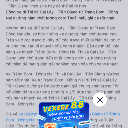
- Tiền Giang limousine này có thể sẽ rẻ hơn
Dòng xe đi Thị xã Cai Lậy - Tiền Giang từ Trảng Bom - Đồng
Nai giường nằm chất lượng cao: Thoải mái, giá cả tốt nhất
Những nhà xe đi Thị xã Cai Lậy - Tiền Giang từ Trảng Bom -
Đồng Nai đều sở hữu những xe giường nằm chất lượng cao.
Trên xe được trang bị đầy đủ các trang thiết bị hiện đại phục
vụ cho nhu cầu di chuyển của hành khách. Bên cạnh đó, các
hãng xe khách Trảng Bom - Đồng Nai Thị xã Cai Lậy - Tiền
Giang luôn chú trọng đến chất lượng dịch vụ, không ngừng
cải thiện để mang đến trải nghiệm hoàn hảo cho hành khách.
Xe Trảng Bom - Đồng Nai Thị xã Cai Lậy - Tiền Giang giường
nằm tốt nhất: Xe từ Trảng Bom - Đồng Nai đi Thị xã Cai Lậy -
Tiền Giang giường nằm được đánh giá chung chất lượng Tốt
với điểm đánh giá trung bình từ 4.2/5 dựa trên 1787 phản hồi
của hành khách Xe về Thị xã Cai Lậy - Tiền Giang từ Trảng
Bom - Đồng Nai.
Giá vé
xe giường nằm đi Thị xã Cai Lậy - Tiền Giang từ Trảng
Bom - Đồng Nai
rẻ nhất là 270000VND của hãng xe Tuấn
Hiệp. Tùy thuộc vào chương trình khuyến mãi, giá vé Xe Trảng