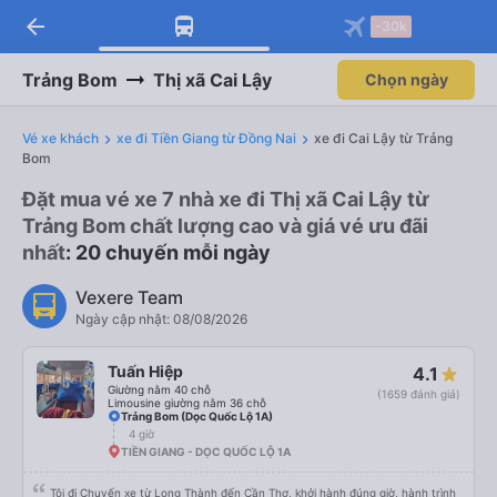
arrow_back
-30k
Trảng Bom
Thị xã Cai Lậy
Chọn ngày
Vé xe khách
xe đi Tiền Giang từ Đồng Nai
xe đi Cai Lậy từ Trảng
Bom
Đặt mua vé xe 7 nhà xe đi Thị xã Cai Lậy từ
Trảng Bom chất lượng cao và giá vé ưu đãi
nhất
: 20 chuyến mỗi ngày
Vexere Team
Ngày cập nhật: 08/08/2026
Tuấn Hiệp
4.1
Giường nằm 40 chỗ
(1659 đánh giá)
Limousine giường nằm 36 chỗ
Trảng Bom (Dọc Quốc Lộ 1A)
4 giờ
TIỀN GIANG - DỌC QUỐC LỘ 1A
Tôi đi Chuyến xe từ Long Thành đến Cần Thơ, khởi hành đúng giờ, hành trình