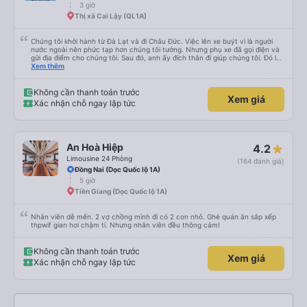
3 giờ
Thị xã Cai Lậy (QL1A)
Chúng tôi khởi hành từ Đà Lạt và đi Châu Đức. Việc lên xe buýt vì là người
nước ngoài nên phức tạp hơn chúng tôi tưởng. Nhưng phụ xe đã gọi điện và
gửi địa điểm cho chúng tôi. Sau đó, anh ấy đích thân đi giúp chúng tôi. Đó là
lần đầu tiên đi xe giường nằm với hai đứa trẻ nhỏ khá thú vị. Chúng tôi không
Xem thêm
chắc chắn khi nào xe sẽ dừng lại để nghỉ hoặc ăn uống. Tôi rất ngạc nhiên
khi xe dừng lại lúc nửa đêm ở Cần Thơ và mọi người xuống xe ăn. Khi đến
điểm dừng, họ đánh thức chúng tôi dậy và đảm bảo chúng tôi đã sẵn sàng.
Không cần thanh toán trước
Xem giá
Nhìn chung, đó là một trải nghiệm tốt. Mỗi giường đều có gối và chăn, và đủ
Xác nhận chỗ ngay lập tức
chỗ cho 1 người lớn và 1 trẻ em nằm thoải mái.
An Hoà Hiệp
4.2
Limousine 24 Phòng
(164 đánh giá)
Đồng Nai (Dọc Quốc lộ 1A)
5 giờ
Tiền Giang (Dọc Quốc lộ 1A)
Nhân viên dễ mến. 2 vợ chồng mình đi có 2 con nhỏ. Ghé quán ăn sắp xếp
thpwif gian hơi chậm tí. Nhưng nhân viên đều thông cảm!
Không cần thanh toán trước
Xem giá
Xác nhận chỗ ngay lập tức