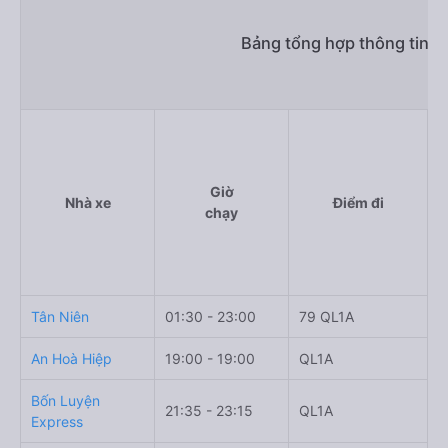
Bảng tổng hợp thông tin n
Giờ
Nhà xe
Điểm đi
chạy
Tân Niên
01:30 - 23:00
79 QL1A
Q
An Hoà Hiệp
19:00 - 19:00
QL1A
Q
Bốn Luyện
21:35 - 23:15
QL1A
C
Express