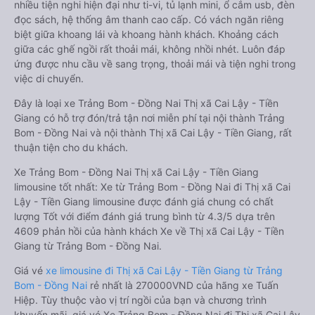
nhiều tiện nghi hiện đại như ti-vi, tủ lạnh mini, ổ cắm usb, đèn
đọc sách, hệ thống âm thanh cao cấp. Có vách ngăn riêng
biệt giữa khoang lái và khoang hành khách. Khoảng cách
giữa các ghế ngồi rất thoải mái, không nhồi nhét. Luôn đáp
ứng được nhu cầu về sang trọng, thoải mái và tiện nghi trong
việc di chuyển.
Đây là loại xe Trảng Bom - Đồng Nai Thị xã Cai Lậy - Tiền
Giang có hỗ trợ đón/trả tận nơi miễn phí tại nội thành Trảng
Bom - Đồng Nai và nội thành Thị xã Cai Lậy - Tiền Giang, rất
thuận tiện cho du khách.
Xe Trảng Bom - Đồng Nai Thị xã Cai Lậy - Tiền Giang
limousine tốt nhất: Xe từ Trảng Bom - Đồng Nai đi Thị xã Cai
Lậy - Tiền Giang limousine được đánh giá chung có chất
lượng Tốt với điểm đánh giá trung bình từ 4.3/5 dựa trên
4609 phản hồi của hành khách Xe về Thị xã Cai Lậy - Tiền
Giang từ Trảng Bom - Đồng Nai.
Giá vé
xe limousine đi Thị xã Cai Lậy - Tiền Giang từ Trảng
Bom - Đồng Nai
rẻ nhất là 270000VND của hãng xe Tuấn
Hiệp. Tùy thuộc vào vị trí ngồi của bạn và chương trình
khuyến mãi, giá vé Xe Trảng Bom - Đồng Nai đi Thị xã Cai Lậy