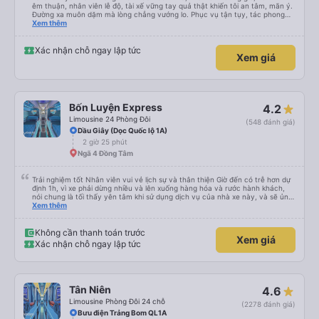
êm thuận, nhân viên lễ độ, tài xế vững tay quả thật khiến tôi an tâm, mãn ý.
Đường xa muôn dặm mà lòng chẳng vướng lo. Phục vụ tận tụy, tác phong
nghiêm cẩn, hiếm thấy giữa thời buổi kim tiền vội vã. Xã hội loạn đạo. Xin gửi
Xem thêm
lời tán dương chân thành, kính chúc nhà xe ngày một hưng thịnh, vạn lộ bình
an.”
Xác nhận chỗ ngay lập tức
Xem giá
Bốn Luyện Express
4.2
Limousine 24 Phòng Đôi
(548 đánh giá)
Dầu Giây (Dọc Quốc lộ 1A)
2 giờ 25 phút
Ngã 4 Đồng Tâm
Trải nghiệm tốt Nhân viên vui vẻ lịch sự và thân thiện Giờ đến có trễ hơn dự
định 1h, vì xe phải dừng nhiều và lên xuống hàng hóa và rước hành khách,
nói chung là tối thấy yên tâm khi sử dụng dịch vụ của nhà xe này, và sẽ ủng
hộ và giới thiệu cho người thân sử dụng dịch vụ của nhà xe này
Xem thêm
Không cần thanh toán trước
Xem giá
Xác nhận chỗ ngay lập tức
Tân Niên
4.6
Limousine Phòng Đôi 24 chỗ
(2278 đánh giá)
Bưu điện Trảng Bom QL1A