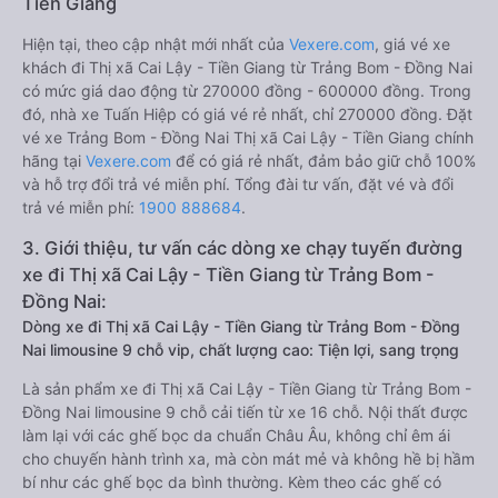
Tiền Giang
Hiện tại, theo cập nhật mới nhất của
Vexere.com
, giá vé xe
khách đi Thị xã Cai Lậy - Tiền Giang từ Trảng Bom - Đồng Nai
có mức giá dao động từ 270000 đồng - 600000 đồng. Trong
đó, nhà xe Tuấn Hiệp có giá vé rẻ nhất, chỉ 270000 đồng. Đặt
vé xe Trảng Bom - Đồng Nai Thị xã Cai Lậy - Tiền Giang chính
hãng tại
Vexere.com
để có giá rẻ nhất, đảm bảo giữ chỗ 100%
và hỗ trợ đổi trả vé miễn phí. Tổng đài tư vấn, đặt vé và đổi
trả vé miễn phí:
1900 888684
.
3. Giới thiệu, tư vấn các dòng xe chạy tuyến đường
xe đi Thị xã Cai Lậy - Tiền Giang từ Trảng Bom -
Đồng Nai:
Dòng xe đi Thị xã Cai Lậy - Tiền Giang từ Trảng Bom - Đồng
Nai limousine 9 chỗ vip, chất lượng cao: Tiện lợi, sang trọng
Là sản phẩm xe đi Thị xã Cai Lậy - Tiền Giang từ Trảng Bom -
Đồng Nai limousine 9 chỗ cải tiến từ xe 16 chỗ. Nội thất được
làm lại với các ghế bọc da chuẩn Châu Âu, không chỉ êm ái
cho chuyến hành trình xa, mà còn mát mẻ và không hề bị hầm
bí như các ghế bọc da bình thường. Kèm theo các ghế có