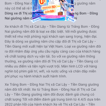
Bom - Đồng Nai đi Thị xã Cai Lậy - Tiền Giang giường nằm
này có thể sẽ rẻ hơn.
Dòng xe đi Thị xã Cai Lậy - Tiền Giang từ Trảng Bom - Đồng
Nai giường nằm đôi: Riêng tư, đầy đủ tiện nghi
Xe khách đi Thị xã Cai Lậy - Tiền Giang từ Trảng Bom - Đồng
Nai giường nằm đôi là loại xe đặc biệt. Với mỗi giường được
thiết kế như một phòng ngủ khách sạn sang trọng, hiện đại.
Đây là dòng xe giường nằm cho cặp đôi đi Thị xã Cai Lậy -
Tiền Giang mới xuất hiện tại Việt Nam. Loại xe giường nằm đôi
ra đời nhằm đáp ứng yêu cầu ngày càng cao của khách hàng
về chất lượng dịch vụ vận tải. So với xe giường nằm thông
thường, xe giường nằm đôi đi Thị xã Cai Lậy - Tiền Giang có
nhiều ưu điểm và tiện nghi vượt trội. Màn hình LCD với hàng
nghìn bộ phim giải trí, wifi, và nước uống và chăn đắp miễn
phí phục vụ hành khách suốt hành trình.
Xe Trảng Bom - Đồng Nai Thị xã Cai Lậy - Tiền Giang giường
nằm đôi tốt nhất: Xe từ Trảng Bom - Đồng Nai đi Thị xã Cai
Lậy - Tiền Giang giường nằm đôi được đánh giá chung có
chất lượng Tốt với điểm đánh giá trung bình từ 4.4/5 dựa trên
2822 phản hồi của hành khách Xe về Thị xã Cai Lậy - Tiền