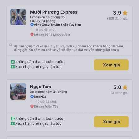
luôn😍 Mình đi chuyến xe mình hk chê chổ nào đc luôn.xe rất là mới luôn.
T.XẾ chạy rất em hk bị dồng như những xe khác❤️. Chúc nhà xe ngày càng
phát triển mạnh hơn🥰
star_rate
Mười Phương Express
3.9
Limousine 24 phòng đôi
(308 đánh giá)
Luxury 34 phòng
Vòng Xoay Thuận Thảo Tuy Hòa
8 giờ 45 phút
Bến xe 1045 Lê Đức Anh
dạ trải nghiệm đi xe quá tuyệt vời, dịch vụ chăm sóc khách hàng 10 điểm,
đúng giờ. Xin cảm ơn nhà xe và sẽ tiếp tục đặt vé vào những lần sau ạ
Không cần thanh toán trước
Xem giá
Xác nhận chỗ ngay lập tức
star_rate
Ngọc Tám
5.0
Xe giường nằm 34 phòng
(3 đánh giá)
Sơn Hòa
10 giờ 52 phút
Bến xe Miền Tây
Không cần thanh toán trước
Xem giá
Xác nhận chỗ ngay lập tức