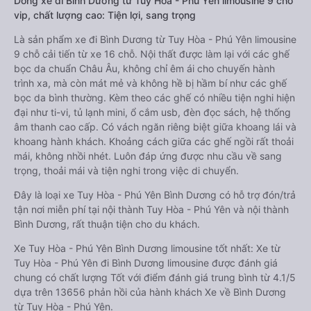
Dòng xe đi Bình Dương từ Tuy Hòa - Phú Yên limousine 9 chỗ
vip, chất lượng cao: Tiện lợi, sang trọng
Là sản phẩm xe đi Bình Dương từ Tuy Hòa - Phú Yên limousine
9 chỗ cải tiến từ xe 16 chỗ. Nội thất được làm lại với các ghế
bọc da chuẩn Châu Âu, không chỉ êm ái cho chuyến hành
trình xa, mà còn mát mẻ và không hề bị hầm bí như các ghế
bọc da bình thường. Kèm theo các ghế có nhiều tiện nghi hiện
đại như ti-vi, tủ lạnh mini, ổ cắm usb, đèn đọc sách, hệ thống
âm thanh cao cấp. Có vách ngăn riêng biệt giữa khoang lái và
khoang hành khách. Khoảng cách giữa các ghế ngồi rất thoải
mái, không nhồi nhét. Luôn đáp ứng được nhu cầu về sang
trọng, thoải mái và tiện nghi trong việc di chuyển.
Đây là loại xe Tuy Hòa - Phú Yên Bình Dương có hỗ trợ đón/trả
tận nơi miễn phí tại nội thành Tuy Hòa - Phú Yên và nội thành
Bình Dương, rất thuận tiện cho du khách.
Xe Tuy Hòa - Phú Yên Bình Dương limousine tốt nhất: Xe từ
Tuy Hòa - Phú Yên đi Bình Dương limousine được đánh giá
chung có chất lượng Tốt với điểm đánh giá trung bình từ 4.1/5
dựa trên 13656 phản hồi của hành khách Xe về Bình Dương
từ Tuy Hòa - Phú Yên.