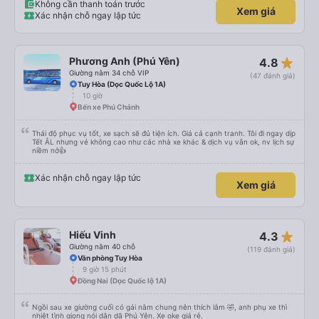
Không cần thanh toán trước
Xem giá
Xác nhận chỗ ngay lập tức
star_rate
Phương Anh (Phú Yên)
4.8
Giường nằm 34 chỗ VIP
(47 đánh giá)
Tuy Hòa (Dọc Quốc Lộ 1A)
10 giờ
Bến xe Phú Chánh
Thái độ phục vụ tốt, xe sạch sẽ đủ tiện ích. Giá cả cạnh tranh. Tôi đi ngay dịp
Tết ÂL nhưng vé không cao như các nhà xe khác & dịch vụ vẫn ok, nv lịch sự
niềm nở👍
Xác nhận chỗ ngay lập tức
Xem giá
star_rate
Hiếu Vinh
4.3
Giường nằm 40 chỗ
(119 đánh giá)
Văn phòng Tuy Hòa
9 giờ 15 phút
Đồng Nai (Dọc Quốc lộ 1A)
Ngồi sau xe giường cuối có gái nằm chung nên thích lắm 🤣, anh phụ xe thì
nhiệt tình giọng nói dân dã Phú Yên. Xe oke giá rẻ.