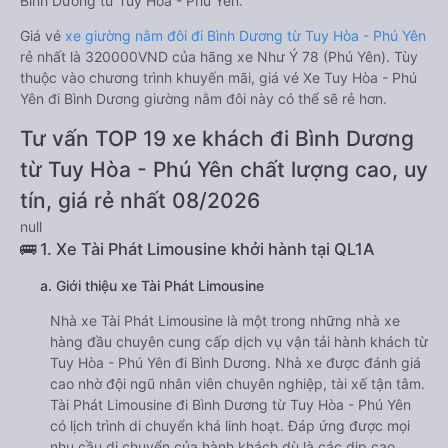
Bình Dương từ Tuy Hòa - Phú Yên.
Giá vé
xe giường nằm đôi đi Bình Dương từ Tuy Hòa - Phú Yên
rẻ nhất là 320000VND của hãng xe Như Ý 78 (Phú Yên). Tùy
thuộc vào chương trình khuyến mãi, giá vé Xe Tuy Hòa - Phú
Yên đi Bình Dương giường nằm đôi này có thể sẽ rẻ hơn.
Tư vấn TOP 19 xe khách đi Bình Dương
từ Tuy Hòa - Phú Yên chất lượng cao, uy
tín, giá rẻ nhất 08/2026
null
🚌 1. Xe Tài Phát Limousine khởi hành tại QL1A
a. Giới thiệu xe Tài Phát Limousine
Nhà xe Tài Phát Limousine là một trong những nhà xe
hàng đầu chuyên cung cấp dịch vụ vận tải hành khách từ
Tuy Hòa - Phú Yên đi Bình Dương. Nhà xe được đánh giá
cao nhờ đội ngũ nhân viên chuyên nghiệp, tài xế tận tâm.
Tài Phát Limousine đi Bình Dương từ Tuy Hòa - Phú Yên
có lịch trình di chuyển khá linh hoạt. Đáp ứng được mọi
nhu cầu di chuyển của hành khách dù là các dịp cao