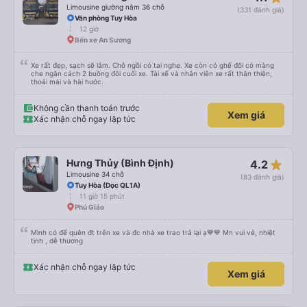
Limousine giường nằm 36 chỗ
(331 đánh giá)
Văn phòng Tuy Hòa
12 giờ
Bến xe An Sương
Xe rất đẹp, sạch sẽ lắm. Chỗ ngồi có tai nghe. Xe còn có ghế đôi có màng
che ngăn cách 2 buồng đôi cuối xe. Tài xế và nhân viên xe rất thân thiện,
thoải mái và hài hước.
Không cần thanh toán trước
Xem giá
Xác nhận chỗ ngay lập tức
star_rate
Hưng Thủy (Bình Định)
4.2
Limousine 34 chỗ
(83 đánh giá)
Tuy Hòa (Dọc QL1A)
11 giờ 15 phút
Phú Giáo
Mình có để quên đt trên xe và đc nhà xe trao trả lại ạ💙💙 Mn vui vẻ, nhiệt
tình , dễ thương
Xác nhận chỗ ngay lập tức
Xem giá