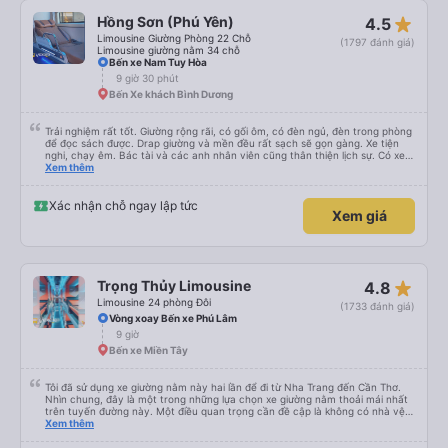
star_rate
Hồng Sơn (Phú Yên)
4.5
Limousine Giường Phòng 22 Chỗ
(1797 đánh giá)
Limousine giường nằm 34 chỗ
Bến xe Nam Tuy Hòa
9 giờ 30 phút
Bến Xe khách Bình Dương
Trải nghiệm rất tốt. Giường rộng rãi, có gối ôm, có đèn ngủ, đèn trong phòng
để đọc sách được. Drap giường và mền đều rất sạch sẽ gọn gàng. Xe tiện
nghi, chạy êm. Bác tài và các anh nhân viên cũng thân thiện lịch sự. Có xe
trung chuyển về nội thành thành phố tuy hoà rất tiện. Giá vé hợp lý. Nói
Xem thêm
chung là mình rất ưng ý, cảm ơn nhà xe.
Xác nhận chỗ ngay lập tức
Xem giá
star_rate
Trọng Thủy Limousine
4.8
Limousine 24 phòng Đôi
(1733 đánh giá)
Vòng xoay Bến xe Phú Lâm
9 giờ
Bến xe Miền Tây
Tôi đã sử dụng xe giường nằm này hai lần để đi từ Nha Trang đến Cần Thơ.
Nhìn chung, đây là một trong những lựa chọn xe giường nằm thoải mái nhất
trên tuyến đường này. Một điều quan trọng cần đề cập là không có nhà vệ
sinh trên xe, điều này có thể gây khó chịu trên một hành trình dài xuyên
Xem thêm
đêm. Tuy nhiên, khi có các điểm dừng thường xuyên, chuyến đi vẫn khá
thoải mái. Chuyến đi gần đây nhất của tôi (hôm qua) rất tốt. Mặc dù xe bị