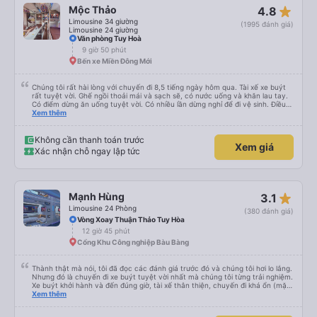
star_rate
Mộc Thảo
4.8
Limousine 34 giường
(1995 đánh giá)
Limousine 24 giường
Văn phòng Tuy Hoà
9 giờ 50 phút
Bến xe Miền Đông Mới
Chúng tôi rất hài lòng với chuyến đi 8,5 tiếng ngày hôm qua. Tài xế xe buýt
rất tuyệt vời. Ghế ngồi thoải mái và sạch sẽ, có nước uống và khăn lau tay.
Có điểm dừng ăn uống tuyệt vời. Có nhiều lần dừng nghỉ để đi vệ sinh. Điều
duy nhất tôi muốn đề xuất để cải thiện là cho phép thanh toán bằng thẻ
Xem thêm
nước ngoài khi đặt vé trên ứng dụng.
Không cần thanh toán trước
Xem giá
Xác nhận chỗ ngay lập tức
star_rate
Mạnh Hùng
3.1
Limousine 24 Phòng
(380 đánh giá)
Vòng Xoay Thuận Thảo Tuy Hòa
12 giờ 45 phút
Cổng Khu Công nghiệp Bàu Bàng
Thành thật mà nói, tôi đã đọc các đánh giá trước đó và chúng tôi hơi lo lắng.
Nhưng đó là chuyến đi xe buýt tuyệt vời nhất mà chúng tôi từng trải nghiệm.
Xe buýt khởi hành và đến đúng giờ, tài xế thân thiện, chuyến đi khá ổn (mặc
dù vẫn hơi xóc, nhưng đó là đặc trưng của Việt Nam ^^), và chỗ ngồi thoải
Xem thêm
mái. Chúng tôi thực sự rất hài lòng.