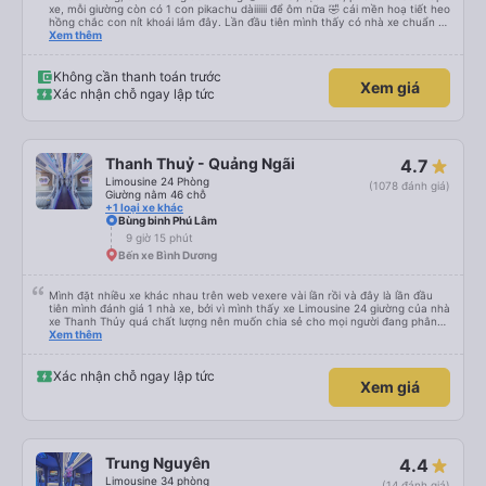
xe, mỗi giường còn có 1 con pikachu dàiiiiii để ôm nữa 🤣 cái mền hoạ tiết heo
hồng chắc con nít khoái lắm đây. Lần đầu tiên mình thấy có nhà xe chuẩn bị
cả bàn chải đánh răng. Có 2 ông bà cụ lên xe còn được nv dẫn tới tận nơi để
Xem thêm
hỗ trợ, nói chung là chu đáo ah.
Không cần thanh toán trước
Xem giá
Xác nhận chỗ ngay lập tức
Thanh Thuỷ - Quảng Ngãi
4.7
Limousine 24 Phòng
(1078 đánh giá)
Giường nằm 46 chỗ
+1 loại xe khác
Bùng binh Phú Lâm
9 giờ 15 phút
Bến xe Bình Dương
Mình đặt nhiều xe khác nhau trên web vexere vài lần rồi và đây là lần đầu
tiên mình đánh giá 1 nhà xe, bởi vì mình thấy xe Limousine 24 giường của nhà
xe Thanh Thủy quá chất lượng nên muốn chia sẻ cho mọi người đang phân
vân có nên đi hay không. - Giá vé: 600k/giường/1người. - Giờ giấc: mình đặt
Xem thêm
tuyến SG-QN 18h, nhà xe sẽ gọi cho mình vào sáng sớm ngày đi để xác
nhận, chiều sẽ nhắn tin nói địa điểm và giờ (17h45) có mặt tại BXMĐ để xe
trung chuyển ra chỗ xe lớn, chỗ này là xe đúng giờ lắm, nên nếu đến trễ thì
Xác nhận chỗ ngay lập tức
Xem giá
phải tự bắt grab ra chỗ xe lớn (hình như ngã tư bình phước). - Xe trung
chuyển chở mình tới chỗ cây xăng trên QL13 để chờ xe lớn tới rước, mình
chờ khoảng 30 phút, kế bên có quán cơm tấm, ai chưa ăn tối thì ghé ăn
trong lúc chờ xe cũng được. Tầm 18h45 là xe tới rồi lên xe ngủ thôi. - Tài xế,
lơ xe: mình đánh giá là khá lịch sự và dễ thương, lên xe đọc 3 số cuối điện
thoại là anh lơ xe dẫn lại chỗ nằm luôn, lát sau sẽ đi hỏi từng người xuống chỗ
Trung Nguyên
4.4
nào để người ta tiện trả khách hoặc trung chuyển. - Tiện nghi trên xe: có
chỗ sạc pin điện thoại, đèn mình tự bật tắt được, rèm che 2 bên, giường êm
Limousine 34 phòng
(14 đánh giá)