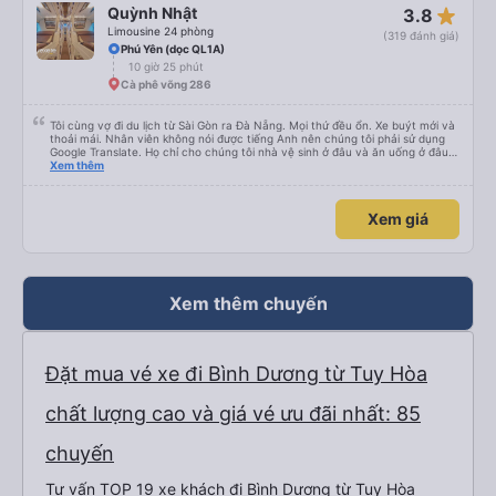
star_rate
Quỳnh Nhật
3.8
Limousine 24 phòng
(319 đánh giá)
Phú Yên (dọc QL1A)
10 giờ 25 phút
Cà phê võng 286
Tôi cùng vợ đi du lịch từ Sài Gòn ra Đà Nẵng. Mọi thứ đều ổn. Xe buýt mới và
thoải mái. Nhân viên không nói được tiếng Anh nên chúng tôi phải sử dụng
Google Translate. Họ chỉ cho chúng tôi nhà vệ sinh ở đâu và ăn uống ở đâu.
Xe buýt dừng 4 lần trong chuyến đi 16 giờ của chúng tôi. Chúng tôi đến sớm
Xem thêm
hơn dự kiến 3 tiếng. Trải nghiệm đích thực :). Vấn đề chính là công ty đã thay
đổi điểm đón của chúng tôi. Họ gọi cho chúng tôi cả buổi sáng để thông báo
nhưng chúng tôi không hiểu được tiếng Việt. Người quản lý trong khách sạn
Xem giá
của chúng tôi đã giúp đỡ chúng tôi.
Xem thêm chuyến
Đặt mua vé xe đi Bình Dương từ Tuy Hòa
chất lượng cao và giá vé ưu đãi nhất: 85
chuyến
Tư vấn TOP 19 xe khách đi Bình Dương từ Tuy Hòa