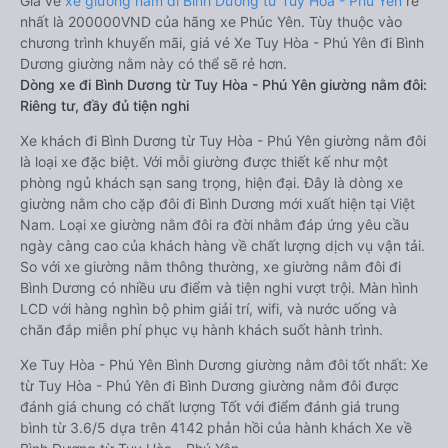
Giá vé
xe giường nằm đi Bình Dương từ Tuy Hòa - Phú Yên
rẻ
nhất là 200000VND của hãng xe Phúc Yên. Tùy thuộc vào
chương trình khuyến mãi, giá vé Xe Tuy Hòa - Phú Yên đi Bình
Dương giường nằm này có thể sẽ rẻ hơn.
Dòng xe đi Bình Dương từ Tuy Hòa - Phú Yên giường nằm đôi:
Riêng tư, đầy đủ tiện nghi
Xe khách đi Bình Dương từ Tuy Hòa - Phú Yên giường nằm đôi
là loại xe đặc biệt. Với mỗi giường được thiết kế như một
phòng ngủ khách sạn sang trọng, hiện đại. Đây là dòng xe
giường nằm cho cặp đôi đi Bình Dương mới xuất hiện tại Việt
Nam. Loại xe giường nằm đôi ra đời nhằm đáp ứng yêu cầu
ngày càng cao của khách hàng về chất lượng dịch vụ vận tải.
So với xe giường nằm thông thường, xe giường nằm đôi đi
Bình Dương có nhiều ưu điểm và tiện nghi vượt trội. Màn hình
LCD với hàng nghìn bộ phim giải trí, wifi, và nước uống và
chăn đắp miễn phí phục vụ hành khách suốt hành trình.
Xe Tuy Hòa - Phú Yên Bình Dương giường nằm đôi tốt nhất: Xe
từ Tuy Hòa - Phú Yên đi Bình Dương giường nằm đôi được
đánh giá chung có chất lượng Tốt với điểm đánh giá trung
bình từ 3.6/5 dựa trên 4142 phản hồi của hành khách Xe về