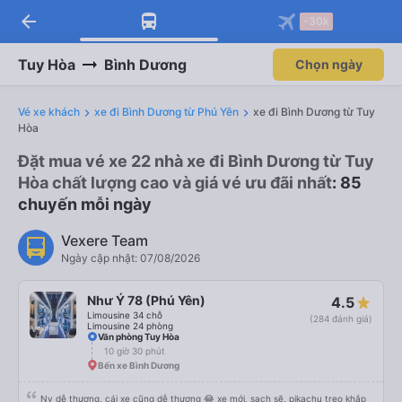
arrow_back
-30k
Tuy Hòa
Bình Dương
Chọn ngày
Vé xe khách
xe đi Bình Dương từ Phú Yên
xe đi Bình Dương từ Tuy
Hòa
Đặt mua vé xe 22 nhà xe đi Bình Dương từ Tuy
Hòa chất lượng cao và giá vé ưu đãi nhất
: 85
chuyến mỗi ngày
Vexere Team
Ngày cập nhật: 07/08/2026
Như Ý 78 (Phú Yên)
4.5
Limousine 34 chỗ
(284 đánh giá)
Limousine 24 phòng
Văn phòng Tuy Hòa
10 giờ 30 phút
Bến xe Bình Dương
Nv dễ thương, cái xe cũng dễ thương 😂 xe mới, sạch sẽ, pikachu treo khắp