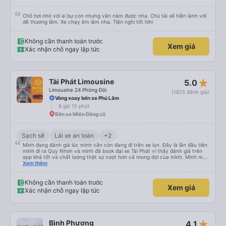
Chỗ hơi nhỏ với ai bự con nhưng vẫn nằm được nha. Chú tài xế hiền lành với
dễ thương lắm. Xe chạy êm lắm nha. Tiện nghi tốt hihi
Không cần thanh toán trước
Xem giá
Xác nhận chỗ ngay lập tức
star_rate
Tài Phát Limousine
5.0
Limousine 24 Phòng Đôi
(1825 đánh giá)
Vòng xoay bến xe Phú Lâm
8 giờ 15 phút
Bến xe Miền Đông cũ
Sạch sẽ
Lái xe an toàn
+2
Mình đang đánh giá lúc mình vẫn còn đang đi trên xe lun. Đây là lần đầu tiên
mình đi ra Quy Nhơn và mình đã book đại xe Tài Phát vì thấy đánh giá trên
app khá tốt và chất lượng thật sự vượt hơn cả mong đợi của mình. Mình mua
giường đôi và vừa đủ cho 2 người. Nhân viên của nhà xe phải nói là siêu nhiệt
Xem thêm
tình và dễ thương. Trước chuyến đi mình có gọi cho bên tổng đài thì anh
nhân viên hỗ trợ mình nói chuyện siêu nhẹ nhàng và vui vẻ . Lúc mình lên xe
trung chuyển và lên xe lớn thì luôn hỗ trợ xách vali giùm tụi mình. Trên xe thì
Không cần thanh toán trước
Xem giá
có cả bánh và sữa miễn phí cho khách còn chuẩn bị cả thuốc say xe, dép,
Xác nhận chỗ ngay lập tức
mền, gối và đặc biệt là có gối ôm. Nchung là phải chấm nhà xe 10 sao mới
đủ !!!
star_rate
Bình Phương
4.1