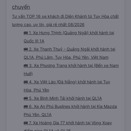
chuyến
Tư vấn TOP 16 xe khách đi Diên Khánh từ Tuy Hòa chất
lượng cao, uy tín, giá rẻ nhất 08/2026
🚌 1. Xe Hưng Thịnh (Quảng Ngãi) khởi hành tại
Quốc lộ 1A
🚌 2. Xe Thanh Thuỷ - Quảng Ngãi khởi hành tại
QL1A, Phú Lâm, Tuy Hòa, Phú Yên, Việt Nam
🚌 3. Xe Phương Trang khởi hành tại (Bến xe Nam
Huế)
🚌 4. Xe Việt Lào (Đà Nẵng) khởi hành tại Tuy
Hòa, Phú Yên
🚌 5. Xe Bình Minh Tải khởi hành tại QL1A
🚌 6. Xe An Phú Buslines khởi hành tại Kia Mazda
Phú Yên, QL1A
🚌 7. Xe Hoàng Gia 77 khởi hành tại Vòng Xoay
điểm giao QL1A và QL25