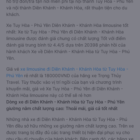
hỗ trợ đón/trả tận nơi miễn phí tại nội thành Tuy Hòa - Phú Yên
và nội thành Diên Khánh - Khánh Hòa, rất thuận tiện cho du
khách.
Xe Tuy Hòa - Phú Yên Diên Khánh - Khánh Hòa limousine tốt
nhất: Xe từ Tuy Hòa - Phú Yên đi Diên Khánh - Khánh Hòa
limousine được đánh giá chung có chất lượng Tốt với điểm
đánh giá trung bình từ 4.4/5 dựa trên 20398 phản hồi của
hành khách Xe về Diên Khánh - Khánh Hòa từ Tuy Hòa - Phú
Yên.
Giá vé
xe limousine đi Diên Khánh - Khánh Hòa từ Tuy Hòa -
Phú Yên
rẻ nhất là 180000VND của hãng xe Trọng Thủy
Travel. Tùy thuộc vào vị trí ngồi của bạn và chương trình
khuyến mãi, giá vé Xe Tuy Hòa - Phú Yên đi Diên Khánh -
Khánh Hòa limousine này có thể sẽ rẻ hơn
Dòng xe đi Diên Khánh - Khánh Hòa từ Tuy Hòa - Phú Yên
giường nằm chất lượng cao: Thoải mái, giá cả tốt nhất
Những nhà xe đi Diên Khánh - Khánh Hòa từ Tuy Hòa - Phú
Yên đều sở hữu những xe giường nằm chất lượng cao. Trên xe
được trang bị đầy đủ các trang thiết bị hiện đại phục vụ cho
nhu cầu di chuyển của hành khách. Bên cạnh đó, các hãng xe