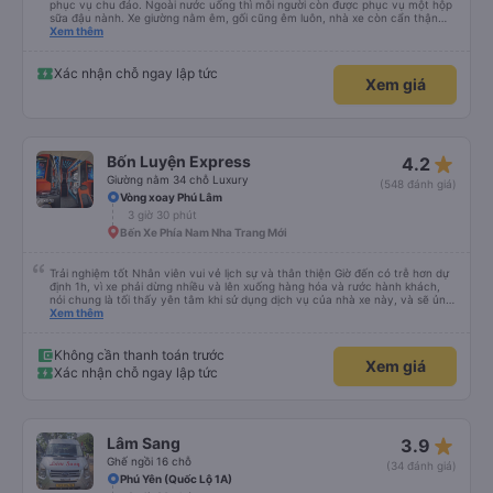
phục vụ chu đáo. Ngoài nước uống thì mỗi người còn được phục vụ một hộp
sữa đậu nành. Xe giường nằm êm, gối cũng êm luôn, nhà xe còn cẩn thận
treo thêm ở mỗi giường một cái giỏ nhỏ để đựng chai nước uống tránh rớt.
Xem thêm
Lái xe chạy an toàn, không phóng nhanh vượt ẩu. Dù lúc đi xe trống rất
nhiều chỗ những xe chỉ đón những khách đã đặt xe trước, không đón khách
ngoài (với số tiền bỏ ra cho tuyến đường như vậy thì thấy rất tốt)
Xác nhận chỗ ngay lập tức
Xem giá
star_rate
Bốn Luyện Express
4.2
Giường nằm 34 chỗ Luxury
(548 đánh giá)
Vòng xoay Phú Lâm
3 giờ 30 phút
Bến Xe Phía Nam Nha Trang Mới
Trải nghiệm tốt Nhân viên vui vẻ lịch sự và thân thiện Giờ đến có trễ hơn dự
định 1h, vì xe phải dừng nhiều và lên xuống hàng hóa và rước hành khách,
nói chung là tối thấy yên tâm khi sử dụng dịch vụ của nhà xe này, và sẽ ủng
hộ và giới thiệu cho người thân sử dụng dịch vụ của nhà xe này
Xem thêm
Không cần thanh toán trước
Xem giá
Xác nhận chỗ ngay lập tức
star_rate
Lâm Sang
3.9
Ghế ngồi 16 chỗ
(34 đánh giá)
Phú Yên (Quốc Lộ 1A)