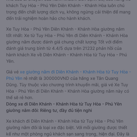
khách Tuy Hòa - Phú Yên Diên Khánh - Khánh Hòa luôn chú
trọng đến chất lượng dịch vụ, không ngừng cải thiện để mang
đến trải nghiệm hoàn hảo cho hành khách.
Xe Tuy Hòa - Phú Yên Diên Khánh - Khánh Hòa giường nằm
tốt nhất: Xe từ Tuy Hòa - Phú Yên đi Diên Khánh - Khánh Hòa
giường nằm được đánh giá chung chất lượng Tốt với điểm
đánh giá trung bình từ 4.4/5 dựa trên 21232 phản hồi của
hành khách Xe về Diên Khánh - Khánh Hòa từ Tuy Hòa - Phú
Yên.
Giá vé
xe giường nằm đi Diên Khánh - Khánh Hòa từ Tuy Hòa -
Phú Yên
rẻ nhất là 300000VND của hãng xe Tân Quang
Dũng. Tùy thuộc vào chương trình khuyến mãi, giá vé Xe Tuy
Hòa - Phú Yên đi Diên Khánh - Khánh Hòa giường nằm này có
thể sẽ rẻ hơn.
Dòng xe đi Diên Khánh - Khánh Hòa từ Tuy Hòa - Phú Yên
giường nằm đôi: Riêng tư, đầy đủ tiện nghi
Xe khách đi Diên Khánh - Khánh Hòa từ Tuy Hòa - Phú Yên
giường nằm đôi là loại xe đặc biệt. Với mỗi giường được thiết
kế như một phòng ngủ khách sạn sang trọng, hiện đại. Đây là