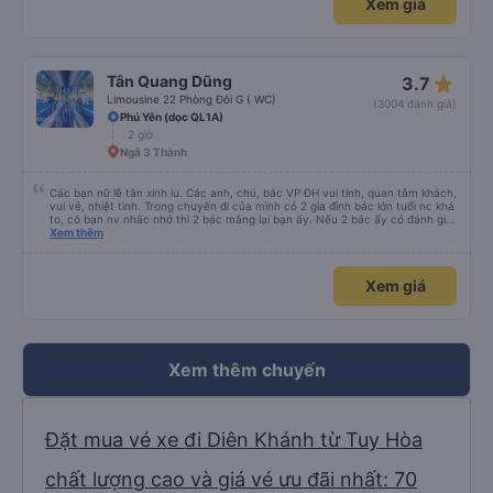
Xem giá
star_rate
Tân Quang Dũng
3.7
Limousine 22 Phòng Đôi G ( WC)
(3004 đánh giá)
Phú Yên (dọc QL1A)
2 giờ
Ngã 3 Thành
Các bạn nữ lễ tân xinh iu. Các anh, chú, bác VP ĐH vui tính, quan tâm khách,
vui vẻ, nhiệt tình. Trong chuyến đi của mình có 2 gia đình bác lớn tuổi nc khá
to, có bạn nv nhắc nhở thì 2 bác mắng lại bạn ấy. Nếu 2 bác ấy có đánh giá
xấu thì mình ngược lại nha. Bạn ấy nhắc nhở rất đúng. 2 bác nói rất to. To
Xem thêm
đến lỗi mình ngủ còn mơ được câu chuyện các bác nói với nhau xuất hiện
trong giấc mơ của mình luôn. Nên nếu bạn ấy bị phản ánh thì đừng trừ lương
bạn ấy nha. Nếu bạn ấy bị trừ thì bảo bạn ấy liên hệ sđt của mình, mình hỗ
Xem giá
trợ ạ. Số mình đuôi 666, chuyến ĐH-NT ngày 16/1. À các bạn nữ lễ tân xinh
iu còn đổi cho mình phòng đơn sang đôi xong còn note là (một mình) yêu
luôn. Nhưng phòng đôi mà nằm một thì mỗi lần xe rẽ 1 cái là ✈️ Ít đi xe khách
nhưng đủ để đánh giá 10/10.
Xem thêm chuyến
Đặt mua vé xe đi Diên Khánh từ Tuy Hòa
chất lượng cao và giá vé ưu đãi nhất: 70