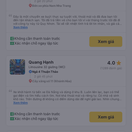
2 giờ 20 phút
Bến xe phía Nam Nha Trang
Đây là một chuyến xe buýt thực sự tuyệt vời, thoải mái và đã đưa bạn tôi
đến tận khách sạn. Tôi đã trả tiền vé cho bạn tôi vì vài tháng trước tôi đã đi
với công ty này từ Quy Nhơn. Tài xế rất nhiệt tình trả lời tin nhắn, và giá cả
rất hợp lý, rẻ hơn so với các lựa chọn khác cho dịch vụ 5 sao. Rất đáng để
Xem thêm
trải nghiệm.
Không cần thanh toán trước
Xem giá
Xác nhận chỗ ngay lập tức
star_rate
Quang Hạnh
4.0
Limousine 32 giường (WC)
(1289 đánh giá)
Ngã 4 Thuận Thảo
2 giờ 45 phút
Cây xăng số 11 (Khánh Hòa)
Xe khởi hành từ bến xe Đà Nẵng và dừng ở khu B. Luôn liên lạc, bạn có thể
gọi điện và tìm hiểu cách tìm. Nơi khá thoải mái và riêng tư. Có nhà vệ sinh
khô ráo. Trên đường đi không có điểm dừng dài để nghỉ giải lao. Nhìn chung
mọi thứ đều tuyệt vời.
Xem thêm
Không cần thanh toán trước
Xem giá
Xác nhận chỗ ngay lập tức