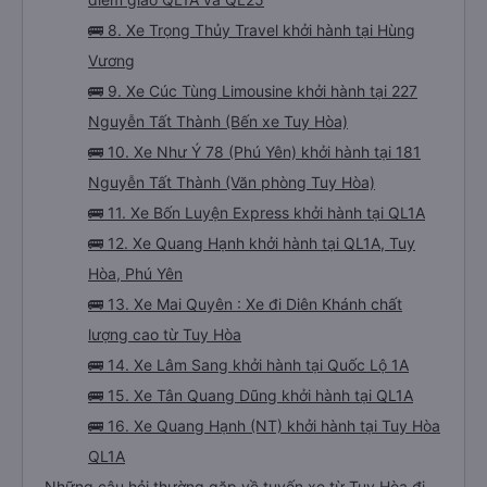
🚌 8. Xe Trọng Thủy Travel khởi hành tại Hùng
Vương
🚌 9. Xe Cúc Tùng Limousine khởi hành tại 227
Nguyễn Tất Thành (Bến xe Tuy Hòa)
🚌 10. Xe Như Ý 78 (Phú Yên) khởi hành tại 181
Nguyễn Tất Thành (Văn phòng Tuy Hòa)
🚌 11. Xe Bốn Luyện Express khởi hành tại QL1A
🚌 12. Xe Quang Hạnh khởi hành tại QL1A, Tuy
Hòa, Phú Yên
🚌 13. Xe Mai Quyên : Xe đi Diên Khánh chất
lượng cao từ Tuy Hòa
🚌 14. Xe Lâm Sang khởi hành tại Quốc Lộ 1A
🚌 15. Xe Tân Quang Dũng khởi hành tại QL1A
🚌 16. Xe Quang Hạnh (NT) khởi hành tại Tuy Hòa
QL1A
Những câu hỏi thường gặp về tuyến xe từ Tuy Hòa đi