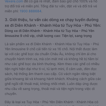
Vexere.com
để có giá rẻ nhất, đảm bảo giữ chỗ 100% và hỗ
trợ đổi trả vé miễn phí. Tổng đài tư vấn, đặt vé và đổi trả vé
miễn phí:
1900 888684
.
3. Giới thiệu, tư vấn các dòng xe chạy tuyến đường
xe đi Diên Khánh - Khánh Hòa từ Tuy Hòa - Phú Yên:
Dòng xe đi Diên Khánh - Khánh Hòa từ Tuy Hòa - Phú Yên
limousine 9 chỗ vip, chất lượng cao: Tiện lợi, sang trọng
Là sản phẩm xe đi Diên Khánh - Khánh Hòa từ Tuy Hòa - Phú
Yên limousine 9 chỗ cải tiến từ xe 16 chỗ. Nội thất được làm
lại với các ghế bọc da chuẩn Châu Âu, không chỉ êm ái cho
chuyến hành trình xa, mà còn mát mẻ và không hề bị hầm bí
như các ghế bọc da bình thường. Kèm theo các ghế có nhiều
tiện nghi hiện đại như ti-vi, tủ lạnh mini, ổ cắm usb, đèn đọc
sách, hệ thống âm thanh cao cấp. Có vách ngăn riêng biệt
giữa khoang lái và khoang hành khách. Khoảng cách giữa các
ghế ngồi rất thoải mái, không nhồi nhét. Luôn đáp ứng được
nhu cầu về sang trọng, thoải mái và tiện nghi trong việc di
chuyển.
Đây là loại xe Tuy Hòa - Phú Yên Diên Khánh - Khánh Hòa có