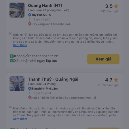
star_rate
Quang Hạnh (NT)
3.5
Limousine 22 phòng đơn (WC)
(442 đánh giá)
Tuy Hòa QL1A
2 giờ 45 phút
Cây xăng số 11 (Khánh Hòa)
Nhà xe rất lịch sự, bác tài lái xe êm, các anh nhân viên không làm phiền khi
không cần thiết, khách đặt chỗ ở đâu là được ở phòng đó, không bị tự ý xếp
như các nhà xe khác. Một điểm cộng cho uy tín là có nhiều khách nước
Xem thêm
ngoài đi cùng chuyến để đến Nha Trang nha!
Không cần thanh toán trước
Xem giá
Xác nhận chỗ ngay lập tức
star_rate
Thanh Thuỷ - Quảng Ngãi
4.7
Limousine 24 Phòng
(1078 đánh giá)
Bùng binh Phú Lâm
1 giờ 45 phút
Ngã 3 Thành (Đối diện Cây xăng Petrolimex 11)
Mình đặt nhiều xe khác nhau trên web vexere vài lần rồi và đây là lần đầu
tiên mình đánh giá 1 nhà xe, bởi vì mình thấy xe Limousine 24 giường của nhà
xe Thanh Thủy quá chất lượng nên muốn chia sẻ cho mọi người đang phân
vân có nên đi hay không. - Giá vé: 600k/giường/1người. - Giờ giấc: mình đặt
Xem thêm
tuyến SG-QN 18h, nhà xe sẽ gọi cho mình vào sáng sớm ngày đi để xác
nhận, chiều sẽ nhắn tin nói địa điểm và giờ (17h45) có mặt tại BXMĐ để xe