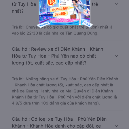
từ Tuy Hòa - Phú Yên nào khởi hành trễ
nhất?
Trả lời: Chuyến xe có giờ xuất phát trễ (muộn) nhất là
vào lúc 22:30 là của nhà xe Tân Quang Dũng.
Câu hỏi: Review xe đi Diên Khánh - Khánh
Hòa từ Tuy Hòa - Phú Yên nào có chất
lượng tốt, xuất sắc, cao cấp nhất?
Trả lời: Những hãng xe đi Tuy Hòa - Phú Yên Diên Khánh
- Khánh Hòa chất lượng tốt, xuất sắc, cao cấp nhất là
nhà xe Quang Hạnh, nhà xe Mai Quyên đi Diên Khánh -
Khánh Hòa từ Tuy Hòa - Phú Yên với điểm chất lượng là
4.9/5 dựa trên 109 đánh giá của khách hàng).
Câu hỏi: Có loại xe Tuy Hòa - Phú Yên Diên
Khánh - Khánh Hòa dành cho cặp đôi, xe