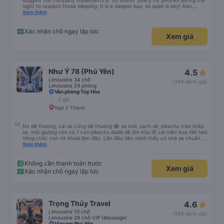
suggest the company implements a "no sound" policy for phones during the
night to respect those sleeping. It is a sleeper bus, so quiet is key! Also,
please display the Wi-Fi password clearly inside the cabin for convenience. I
Xem thêm
would definitely ride with them again! -------------- ​ Xe chất lượng tốt và
tài xế lái xe rất an toàn. Để dịch vụ hoàn hảo hơn, tôi góp ý nhà xe nên có
quy định rõ ràng về việc giữ im lặng (tắt âm thanh điện thoại) vào ban đêm
Xác nhận chỗ ngay lập tức
Xem giá
để tránh làm phiền hành khách khác ngủ. Ngoài ra, nhà xe nên dán sẵn mật
khẩu Wi-Fi trong xe để hành khách dễ dàng sử dụng. Tôi vẫn sẽ tiếp tục ủng
hộ nhà xe trong tương lai!
Như Ý 78 (Phú Yên)
4.5
Limousine 34 chỗ
(284 đánh giá)
Limousine 24 phòng
Văn phòng Tuy Hòa
2 giờ
Ngã 3 Thành
Nv dễ thương, cái xe cũng dễ thương 😂 xe mới, sạch sẽ, pikachu treo khắp
xe, mỗi giường còn có 1 con pikachu dàiiiiii để ôm nữa 🤣 cái mền hoạ tiết heo
hồng chắc con nít khoái lắm đây. Lần đầu tiên mình thấy có nhà xe chuẩn bị
cả bàn chải đánh răng. Có 2 ông bà cụ lên xe còn được nv dẫn tới tận nơi để
Xem thêm
hỗ trợ, nói chung là chu đáo ah.
Không cần thanh toán trước
Xem giá
Xác nhận chỗ ngay lập tức
Trọng Thủy Travel
4.6
Limousine 10 chỗ
(593 đánh giá)
Limousine 29 chỗ VIP (Massage)
Vincom Phú Yên