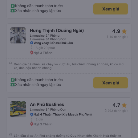
Không cần thanh toán trước
Xem giá
Xác nhận chỗ ngay lập tức
star_rate
Hưng Thịnh (Quảng Ngãi)
4.9
Limousine 24 Phòng
(110 đánh giá)
Limousine 34 Phòng Đơn
Vòng xoay Bến xe Phú Lâm
8 giờ 20 phút
Ngã 3 Thành
Đánh giá cá nhân: Xe chạy ko vượt ẩu, hơi chậm nhưng an toàn, ko có mùi
xe, đón đậu nhanh chóng
Không cần thanh toán trước
Xem giá
Xác nhận chỗ ngay lập tức
star_rate
An Phú Buslines
4.7
Limousine 34 Phòng Đơn
(1292 đánh giá)
Ngã 4 Thuận Thảo (Kia Mazda Phu Yen)
2 giờ
Ngã 3 Thành
Lần đầu đi xe An Phú chặng đường từ Quy Nhơn đến Khánh Hoà thấy xe