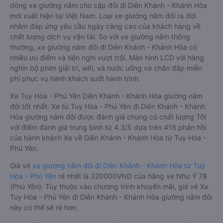
dòng xe giường nằm cho cặp đôi đi Diên Khánh - Khánh Hòa
mới xuất hiện tại Việt Nam. Loại xe giường nằm đôi ra đời
nhằm đáp ứng yêu cầu ngày càng cao của khách hàng về
chất lượng dịch vụ vận tải. So với xe giường nằm thông
thường, xe giường nằm đôi đi Diên Khánh - Khánh Hòa có
nhiều ưu điểm và tiện nghi vượt trội. Màn hình LCD với hàng
nghìn bộ phim giải trí, wifi, và nước uống và chăn đắp miễn
phí phục vụ hành khách suốt hành trình.
Xe Tuy Hòa - Phú Yên Diên Khánh - Khánh Hòa giường nằm
đôi tốt nhất: Xe từ Tuy Hòa - Phú Yên đi Diên Khánh - Khánh
Hòa giường nằm đôi được đánh giá chung có chất lượng Tốt
với điểm đánh giá trung bình từ 4.3/5 dựa trên 418 phản hồi
của hành khách Xe về Diên Khánh - Khánh Hòa từ Tuy Hòa -
Phú Yên.
Giá vé
xe giường nằm đôi đi Diên Khánh - Khánh Hòa từ Tuy
Hòa - Phú Yên
rẻ nhất là 320000VND của hãng xe Như Ý 78
(Phú Yên). Tùy thuộc vào chương trình khuyến mãi, giá vé Xe
Tuy Hòa - Phú Yên đi Diên Khánh - Khánh Hòa giường nằm đôi
này có thể sẽ rẻ hơn.