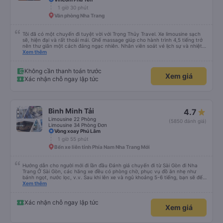
1 giờ 30 phút
Văn phòng Nha Trang
Tôi đã có một chuyến đi tuyệt vời với Trọng Thủy Travel. Xe limousine sạch
sẽ, hiện đại và rất thoải mái. Ghế massage giúp cho hành trình 4,5 tiếng trở
nên thư giãn một cách đáng ngạc nhiên. Nhân viên soát vé lịch sự và nhiệt
tình, tài xế cẩn thận và chuyên nghiệp, mọi thứ đều được tổ chức tốt. Các
Xem thêm
thông báo rõ ràng, việc lên xe dễ dàng, và toàn bộ chuyến đi diễn ra đúng
như kế hoạch. Tôi đặt vé qua Vexere, và toàn bộ trải nghiệm - từ khi đặt vé
đến khi đến nơi - đều suôn sẻ và không gặp rắc rối. Tôi rất hài lòng với công
Không cần thanh toán trước
Xem giá
ty này và chắc chắn sẽ chọn Trọng Thủy Travel một lần nữa. Rất đáng giới
Xác nhận chỗ ngay lập tức
thiệu!
Bình Minh Tải
4.7
Limousine 22 Phòng
(5850 đánh giá)
Limousine 34 Phòng Đơn
Vòng xoay Phú Lâm
1 giờ 55 phút
Bến xe liên tỉnh Phía Nam Nha Trang Mới
Hướng dẫn cho người mới đi lần đầu Đánh giá chuyến đi từ Sài Gòn đi Nha
Trang Ở Sài Gòn, các hãng xe đều có phòng chờ, phục vụ đồ ăn nhẹ như
bánh ngọt, nước lọc, v.v. Sau khi lên xe và ngủ khoảng 5-6 tiếng, bạn sẽ đến
Nha Trang. Ở Nha Trang, các hãng xe có dịch vụ đưa đón miễn phí, tuy
Xem thêm
nhiên bạn phải đặt trước với hãng xe khi đặt vé hoặc khi hãng xe gọi điện xác
nhận vé trước khi đi. Sau khi xe đến Nha Trang, bạn liên hệ với nhân viên
(nên dùng Google Translate và đưa cho họ đọc) để được hỗ trợ tìm xe đưa
Xác nhận chỗ ngay lập tức
Xem giá
đón. Bạn không nên tin những người mặc áo Grab mời bạn đi xe bên ngoài.
Nói về chất lượng xe thì tuyệt vời, xe được làm theo kiểu cabin với thiết kế
không gian, trên xe không có nhà vệ sinh hoặc có (tùy loại xe bạn chọn), vì