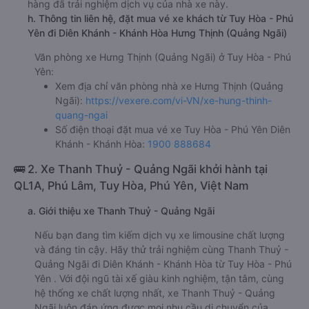
hàng đã trải nghiệm dịch vụ của nhà xe này.
h. Thông tin liên hệ, đặt mua vé xe khách từ Tuy Hòa - Phú
Yên đi Diên Khánh - Khánh Hòa Hưng Thịnh (Quảng Ngãi)
Văn phòng xe Hưng Thịnh (Quảng Ngãi) ở Tuy Hòa - Phú
Yên:
Xem địa chỉ văn phòng nhà xe Hưng Thịnh (Quảng
Ngãi):
https://vexere.com/vi-VN/xe-hung-thinh-
quang-ngai
Số điện thoại đặt mua vé xe Tuy Hòa - Phú Yên Diên
Khánh - Khánh Hòa:
1900 888684
🚌 2. Xe Thanh Thuỷ - Quảng Ngãi khởi hành tại
QL1A, Phú Lâm, Tuy Hòa, Phú Yên, Việt Nam
a. Giới thiệu xe Thanh Thuỷ - Quảng Ngãi
Nếu bạn đang tìm kiếm dịch vụ xe limousine chất lượng
và đáng tin cậy. Hãy thử trải nghiệm cùng Thanh Thuỷ -
Quảng Ngãi đi Diên Khánh - Khánh Hòa từ Tuy Hòa - Phú
Yên . Với đội ngũ tài xế giàu kinh nghiệm, tận tâm, cùng
hệ thống xe chất lượng nhất, xe Thanh Thuỷ - Quảng
Ngãi luôn đáp ứng được mọi nhu cầu di chuyển của