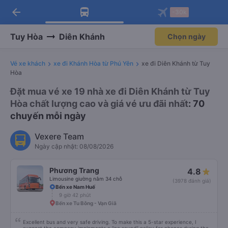
arrow_back
Tải app Vexere ngay!
Tải app Vexere
-30k
Mở app
Mở app
Nhận ưu đãi thành viên độc
-30k/ghế khi đặt vé máy bay qua
quyền
app
Tuy Hòa
Diên Khánh
Chọn ngày
Vé xe khách
xe đi Khánh Hòa từ Phú Yên
xe đi Diên Khánh từ Tuy
Hòa
Đặt mua vé xe 19 nhà xe đi Diên Khánh từ Tuy
Hòa chất lượng cao và giá vé ưu đãi nhất
: 70
chuyến mỗi ngày
Vexere Team
Ngày cập nhật: 08/08/2026
Phương Trang
4.8
Limousine giường nằm 34 chỗ
(3978 đánh giá)
Bến xe Nam Huế
9 giờ 42 phút
Bến xe Tu Bông - Vạn Giã
Excellent bus and very safe driving. To make this a 5-star experience, I