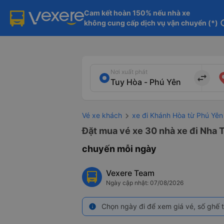
Cam kết hoàn 150% nếu nhà xe

không cung cấp dịch vụ vận chuyển (*)
in
Nơi xuất phát
import_export
Vé xe khách
xe đi Khánh Hòa từ Phú Yên
Đặt mua vé xe 30 nhà xe đi Nha T
chuyến mỗi ngày
Vexere Team
Ngày cập nhật: 07/08/2026
Chọn ngày đi để xem giá vé, số ghế t
info