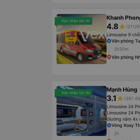
Khanh Phon
Xác nhận tức thì
4.8
star
(21129
Limousine 9 chỗ
Văn phòng T
2h30m
Văn phòng Nh
Mạnh Hùng
Xác nhận tức thì
3.1
star
(381 đá
Limousine 24 P
Limousine 24 P
Giường nằm 4x 
Vòng Xoay Th
2h