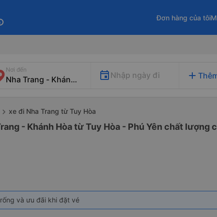
Đơn hàng của tôi
M
fo
Nơi đến
add
Nhập ngày đi
Thêm
xe đi Nha Trang từ Tuy Hòa
rang - Khánh Hòa từ Tuy Hòa - Phú Yên chất lượng c
rống và ưu đãi khi đặt vé