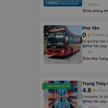
1h45m
Văn phòng Nh
Phú Yên
0
star
(0 đánh g
Xe giường nằm 
Phú Yên (dọc
0h
Ga Nha Trang
Trọng Thủy 
Xác nhận tức thì
4.8
star
(1731 
Limousine 24 p
Phú Yên (dọc
1h15m