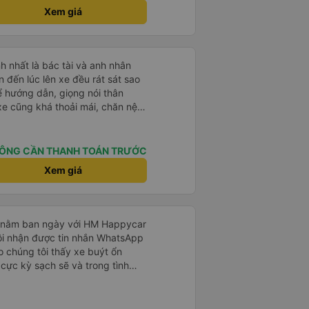
Xem giá
h nhất là bác tài và anh nhân
 hướng dẫn, giọng nói thân
 của mình hầu hết là các cô bác
sẽ thấy có một chút mùi người già
 mình ban đầu dự kiến là Ngã 3
ÔNG CẦN THANH TOÁN TRƯỚC
rab nhưng các anh hướng dẫn
Xem giá
ma nào dám chở đâu ( vì đây là
m, dân chơi cỏ kẹo ke...) Và
Ngã 3 thành , nơi sáng sủa an
g nằm ban ngày với HM Happycar
 đỡ
ôi nhận được tin nhắn WhatsApp
 chúng tôi thấy xe buýt ổn
 cực kỳ sạch sẽ và trong tình
 giường nhỏ riêng tư và nằm
ó thể đặt chúng ở vị trí ngả một
; và có thể nằm duỗi thẳng hoàn