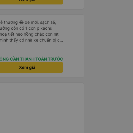
ễ thương 😂 xe mới, sạch sẽ,
iường còn có 1 con pikachu
 hoạ tiết heo hồng chắc con nít
 mình thấy có nhà xe chuẩn bị cả
g bà cụ lên xe còn được nv dẫn
ung là chu đáo ah.
ÔNG CẦN THANH TOÁN TRƯỚC
Xem giá