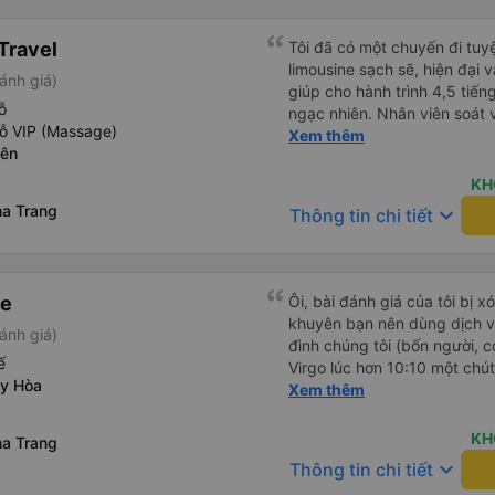
mật khẩu Wi-Fi trong xe để
Tôi vẫn sẽ tiếp tục ủng hộ nh
Travel
Tôi đã có một chuyến đi tuyệ
limousine sạch sẽ, hiện đại 
ánh giá)
giúp cho hành trình 4,5 tiến
ỗ
ngạc nhiên. Nhân viên soát vé
ỗ VIP (Massage)
thận và chuyên nghiệp, mọi 
Xem thêm
Yên
thông báo rõ ràng, việc lên
đi diễn ra đúng như kế hoạch
KH
bộ trải nghiệm - từ khi đặt 
a Trang
keyboard_arrow_down
Thông tin chi tiết
và không gặp rắc rối. Tôi rất
chắc chắn sẽ chọn Trọng Th
giới thiệu!
ne
Ôi, bài đánh giá của tôi bị xóa
khuyên bạn nên dùng dịch vụ
ánh giá)
đình chúng tôi (bốn người, c
ế
Virgo lúc hơn 10:10 một chút
uy Hòa
hành lý lên xe, và khi chuẩn b
Xem thêm
định đến khách sạn nào ở Tuy
ấy là chúng tôi đến Sun Vill
KH
a Trang
Hòa), anh ấy có vẻ hơi bối r
keyboard_arrow_down
Thông tin chi tiết
chúng tôi đến khách sạn đó