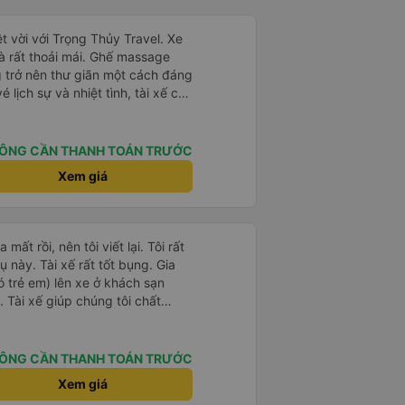
 hành khách dễ dàng sử dụng.
à xe trong tương lai!
t vời với Trọng Thủy Travel. Xe
và rất thoải mái. Ghế massage
g trở nên thư giãn một cách đáng
 lịch sự và nhiệt tình, tài xế cẩn
thứ đều được tổ chức tốt. Các
 xe dễ dàng, và toàn bộ chuyến
. Tôi đặt vé qua Vexere, và toàn
ÔNG CẦN THANH TOÁN TRƯỚC
vé đến khi đến nơi - đều suôn sẻ
Xem giá
 hài lòng với công ty này và
ủy Travel một lần nữa. Rất đáng
 mất rồi, nên tôi viết lại. Tôi rất
 này. Tài xế rất tốt bụng. Gia
ó trẻ em) lên xe ở khách sạn
. Tài xế giúp chúng tôi chất
ị rời đi, anh ấy hỏi chúng tôi
 Hòa. Khi chúng tôi nói với anh
age Resort (hơi xa trung tâm Tuy
ÔNG CẦN THANH TOÁN TRƯỚC
ối. Anh ấy nói không thể đưa
Xem giá
 mà sẽ thả chúng tôi xuống gần