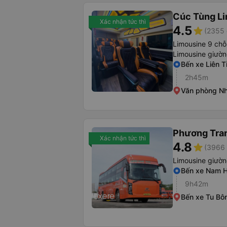
Cúc Tùng L
Xác nhận tức thì
4.5
star
(2355 
Limousine 9 chỗ
Limousine giườ
Bến xe Liên T
2h45m
Văn phòng Nh
Phương Tra
Xác nhận tức thì
4.8
star
(3966 
Limousine giườ
Bến xe Nam 
9h42m
Bến xe Tu Bôn