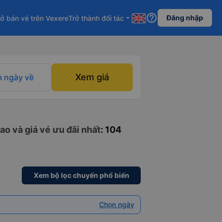
help_outline
Đăng nhập
ở bán vé trên Vexere
Trở thành đối tác
arrow_drop_down
Xem giá
 ngày về
ao và giá vé ưu đãi nhất
: 104
Xem bộ lọc chuyến phổ biến
Chọn ngày