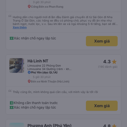
3 giờ 30 phút
Cổng Bến xe Phan Rang
Hướng dẫn cho người mới đi lần đầu Đánh giá chuyến đi từ Sài Gòn đi Nha
Trang Ở Sài Gòn, các hãng xe đều có phòng chờ, phục vụ đồ ăn nhẹ như
bánh ngọt, nước lọc, v.v. Sau khi lên xe và ngủ khoảng 5-6 tiếng, bạn sẽ đến
Nha Trang. Ở Nha Trang, các hãng xe có dịch vụ đưa đón miễn phí, tuy
Xem thêm
nhiên bạn phải đặt trước với hãng xe khi đặt vé hoặc khi hãng xe gọi điện xác
nhận vé trước khi đi. Sau khi xe đến Nha Trang, bạn liên hệ với nhân viên
(nên dùng Google Translate và đưa cho họ đọc) để được hỗ trợ tìm xe đưa
Xác nhận chỗ ngay lập tức
Xem giá
đón. Bạn không nên tin những người mặc áo Grab mời bạn đi xe bên ngoài.
Nói về chất lượng xe thì tuyệt vời, xe được làm theo kiểu cabin với thiết kế
không gian, trên xe không có nhà vệ sinh hoặc có (tùy loại xe bạn chọn), vì
vậy bạn nên đi xe 22 cabin thay vì xe 32 cabin để có trải nghiệm tốt nhất.
Hầu hết tài xế đều lớn tuổi nên không biết tiếng Anh, bạn nên sử dụng
Google Dịch để giao tiếp với họ. Hy vọng bài đánh giá này sẽ giúp ích cho
star_rate
Hà Linh NT
4.3
bạn khi đi
Limousine 22 Phòng Đơn
(190 đánh giá)
Limousine 34 Giường (rèm - không WC)
Phú Yên (dọc QL1A)
5 giờ 30 phút
Bến xe Ninh Thuận (Hà Linh)
Thấy cũng ổn, mình không quá cần cẩu, với mình vậy là tốt rồi
Không cần thanh toán trước
Xem giá
Xác nhận chỗ ngay lập tức
star_rate
Phương Anh (Phú Yên)
4.8