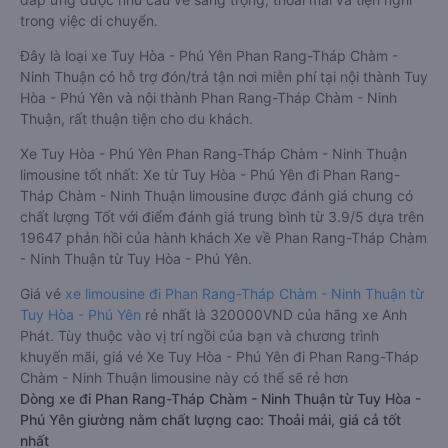
trong việc di chuyển.
Đây là loại xe Tuy Hòa - Phú Yên Phan Rang-Tháp Chàm -
Ninh Thuận có hỗ trợ đón/trả tận nơi miễn phí tại nội thành Tuy
Hòa - Phú Yên và nội thành Phan Rang-Tháp Chàm - Ninh
Thuận, rất thuận tiện cho du khách.
Xe Tuy Hòa - Phú Yên Phan Rang-Tháp Chàm - Ninh Thuận
limousine tốt nhất: Xe từ Tuy Hòa - Phú Yên đi Phan Rang-
Tháp Chàm - Ninh Thuận limousine được đánh giá chung có
chất lượng Tốt với điểm đánh giá trung bình từ 3.9/5 dựa trên
19647 phản hồi của hành khách Xe về Phan Rang-Tháp Chàm
- Ninh Thuận từ Tuy Hòa - Phú Yên.
Giá vé
xe limousine đi Phan Rang-Tháp Chàm - Ninh Thuận từ
Tuy Hòa - Phú Yên
rẻ nhất là 320000VND của hãng xe Anh
Phát. Tùy thuộc vào vị trí ngồi của bạn và chương trình
khuyến mãi, giá vé Xe Tuy Hòa - Phú Yên đi Phan Rang-Tháp
Chàm - Ninh Thuận limousine này có thể sẽ rẻ hơn
Dòng xe đi Phan Rang-Tháp Chàm - Ninh Thuận từ Tuy Hòa -
Phú Yên giường nằm chất lượng cao: Thoải mái, giá cả tốt
nhất