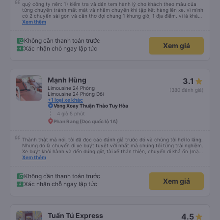
quý công ty nên: 1) kiểm tra và dán tem hành lý cho khách theo màu của
từng chuyến tránh mất mát và nhầm chuyến khi tập kết hàng lên xe. vì mình
có 2 chuyến sài gòn và cần thơ đợi chung 1 khung giờ, 1 địa điểm. vì là khách
thân thiết của quý công ty nên rất hài lòng và tin tưởng. tuy nhiên rất mong
Xem thêm
muốn đội ngũ nhân viên anh chị em nhà xe cùng nhau cải thiện ngày một
phát triển. 2) đồng nhất về cách giao tiếp và CSKH nhẹ nhàng, chu đáo nữa
thì chắc chắn quy công ty là nhà xe được yêu thích và lựa chọn số 1 quy
Không cần thanh toán trước
Xem giá
nhơn. rất cảm ơn quý anh chị em cty cũng như chị Thảo đã lắng nghe và
Xác nhận chỗ ngay lập tức
tiếp nhận. " khách hàng thân thiết nhiều năm của nhà xe từ thời sinh viên"
Mạnh Hùng
3.1
Limousine 24 Phòng
(380 đánh giá)
Limousine 24 Phòng Đôi
+1 loại xe khác
Vòng Xoay Thuận Thảo Tuy Hòa
4 giờ 5 phút
Phan Rang (Dọc quốc lộ 1A)
Thành thật mà nói, tôi đã đọc các đánh giá trước đó và chúng tôi hơi lo lắng.
Nhưng đó là chuyến đi xe buýt tuyệt vời nhất mà chúng tôi từng trải nghiệm.
Xe buýt khởi hành và đến đúng giờ, tài xế thân thiện, chuyến đi khá ổn (mặc
dù vẫn hơi xóc, nhưng đó là đặc trưng của Việt Nam ^^), và chỗ ngồi thoải
Xem thêm
mái. Chúng tôi thực sự rất hài lòng.
Không cần thanh toán trước
Xem giá
Xác nhận chỗ ngay lập tức
Tuấn Tú Express
4.5