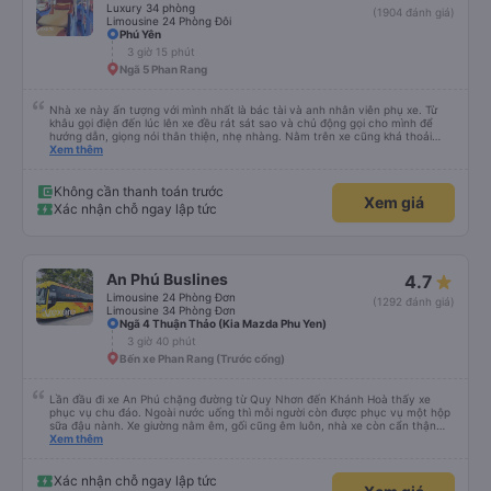
Luxury 34 phòng
(1904 đánh giá)
Limousine 24 Phòng Đôi
Phú Yên
3 giờ 15 phút
Ngã 5 Phan Rang
Nhà xe này ấn tượng với mình nhất là bác tài và anh nhân viên phụ xe. Từ
khâu gọi điện đến lúc lên xe đều rát sát sao và chủ động gọi cho mình để
hướng dẫn, giọng nói thân thiện, nhẹ nhàng. Nằm trên xe cũng khá thoải
mái, chăn nệm nước suối đầy đủ. Chuyến xe của mình hầu hết là các cô bác
Xem thêm
lớn tuổi thế nên khi hít thở sẽ thấy có một chút mùi người già Lúc xuống xe,
điểm thả của mình ban đầu dự kiến là Ngã 3 Sợi ( Nha Trang ) và bắt Grab
nhưng các anh hướng dẫn mình xuống ở đây không có ma nào dám chở đâu
Không cần thanh toán trước
Xem giá
( vì đây là địa bàn của thế lực xe ôm ngầm, dân chơi cỏ kẹo ke...) Và thế là
Xác nhận chỗ ngay lập tức
mình được chở xuống Ngã 3 thành , nơi sáng sủa an toàn hơn. Một Chuyến
xe được biết thêm nhiều câu chuyện mới. Cảm ơn nhà xe đã giúp đỡ
An Phú Buslines
4.7
Limousine 24 Phòng Đơn
(1292 đánh giá)
Limousine 34 Phòng Đơn
Ngã 4 Thuận Thảo (Kia Mazda Phu Yen)
3 giờ 40 phút
Bến xe Phan Rang (Trước cổng)
Lần đầu đi xe An Phú chặng đường từ Quy Nhơn đến Khánh Hoà thấy xe
phục vụ chu đáo. Ngoài nước uống thì mỗi người còn được phục vụ một hộp
sữa đậu nành. Xe giường nằm êm, gối cũng êm luôn, nhà xe còn cẩn thận
treo thêm ở mỗi giường một cái giỏ nhỏ để đựng chai nước uống tránh rớt.
Xem thêm
Lái xe chạy an toàn, không phóng nhanh vượt ẩu. Dù lúc đi xe trống rất
nhiều chỗ những xe chỉ đón những khách đã đặt xe trước, không đón khách
ngoài (với số tiền bỏ ra cho tuyến đường như vậy thì thấy rất tốt)
Xác nhận chỗ ngay lập tức