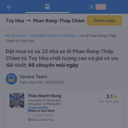
arrow_back
Tải app Vexere ngay!
Tải app Vexere
-30k
Mở app
Mở app
Nhận ưu đãi thành viên độc
-30k/ghế khi đặt vé máy bay qua
quyền
app
Tuy Hòa
Phan Rang-Tháp Chàm
Chọn ngày
Vé xe khách
xe đi Ninh Thuận từ Phú Yên
xe đi Phan Rang-Tháp
Chàm từ Tuy Hòa
Đặt mua vé xe 22 nhà xe đi Phan Rang-Tháp
Chàm từ Tuy Hòa chất lượng cao và giá vé ưu
đãi nhất
: 46 chuyến mỗi ngày
Vexere Team
Ngày cập nhật: 08/08/2026
Thảo Mạnh Hùng
3.1
Limousine 22 Phòng Đôi
(367 đánh giá)
Limousine 22 Phòng Đơn
+1 loại xe khác
Bến xe Quy Nhơn
13 giờ 15 phút
Bến xe Miền Tây