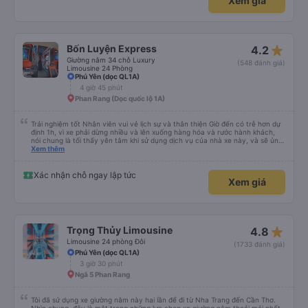
Xem giá
star_rate
Bốn Luyện Express
4.2
Giường nằm 34 chỗ Luxury
(548 đánh giá)
Limousine 24 Phòng
Phú Yên (dọc QL1A)
4 giờ 45 phút
Phan Rang (Dọc quốc lộ 1A)
Trải nghiệm tốt Nhân viên vui vẻ lịch sự và thân thiện Giờ đến có trễ hơn dự
định 1h, vì xe phải dừng nhiều và lên xuống hàng hóa và rước hành khách,
nói chung là tối thấy yên tâm khi sử dụng dịch vụ của nhà xe này, và sẽ ủng
hộ và giới thiệu cho người thân sử dụng dịch vụ của nhà xe này
Xem thêm
Xác nhận chỗ ngay lập tức
Xem giá
star_rate
Trọng Thủy Limousine
4.8
Limousine 24 phòng Đôi
(1733 đánh giá)
Phú Yên (dọc QL1A)
3 giờ 30 phút
Ngã 5 Phan Rang
Tôi đã sử dụng xe giường nằm này hai lần để đi từ Nha Trang đến Cần Thơ.