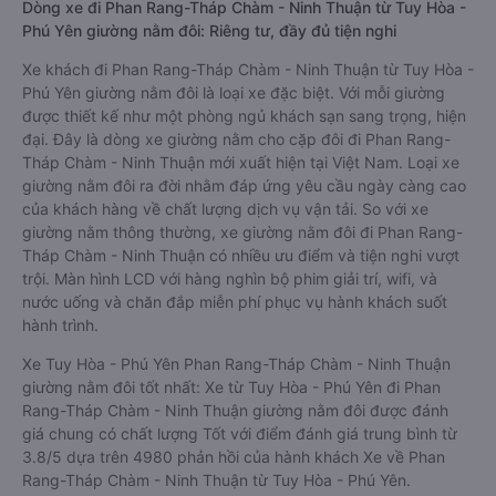
Dòng xe đi Phan Rang-Tháp Chàm - Ninh Thuận từ Tuy Hòa -
Phú Yên giường nằm đôi: Riêng tư, đầy đủ tiện nghi
Xe khách đi Phan Rang-Tháp Chàm - Ninh Thuận từ Tuy Hòa -
Phú Yên giường nằm đôi là loại xe đặc biệt. Với mỗi giường
được thiết kế như một phòng ngủ khách sạn sang trọng, hiện
đại. Đây là dòng xe giường nằm cho cặp đôi đi Phan Rang-
Tháp Chàm - Ninh Thuận mới xuất hiện tại Việt Nam. Loại xe
giường nằm đôi ra đời nhằm đáp ứng yêu cầu ngày càng cao
của khách hàng về chất lượng dịch vụ vận tải. So với xe
giường nằm thông thường, xe giường nằm đôi đi Phan Rang-
Tháp Chàm - Ninh Thuận có nhiều ưu điểm và tiện nghi vượt
trội. Màn hình LCD với hàng nghìn bộ phim giải trí, wifi, và
nước uống và chăn đắp miễn phí phục vụ hành khách suốt
hành trình.
Xe Tuy Hòa - Phú Yên Phan Rang-Tháp Chàm - Ninh Thuận
giường nằm đôi tốt nhất: Xe từ Tuy Hòa - Phú Yên đi Phan
Rang-Tháp Chàm - Ninh Thuận giường nằm đôi được đánh
giá chung có chất lượng Tốt với điểm đánh giá trung bình từ
3.8/5 dựa trên 4980 phản hồi của hành khách Xe về Phan
Rang-Tháp Chàm - Ninh Thuận từ Tuy Hòa - Phú Yên.