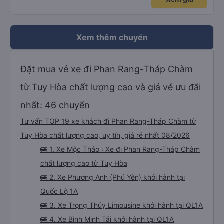
iu còn đổi cho mình phòng đơn sang đôi xong còn note là (một mình) yêu
luôn. Nhưng phòng đôi mà nằm một thì mỗi lần xe rẽ 1 cái là ✈️ Ít đi xe khách
nhưng đủ để đánh giá 10/10.
Xem thêm chuyến
Đặt mua vé xe đi Phan Rang-Tháp Chàm
từ Tuy Hòa chất lượng cao và giá vé ưu đãi
nhất: 46 chuyến
Tư vấn TOP 19 xe khách đi Phan Rang-Tháp Chàm từ
Tuy Hòa chất lượng cao, uy tín, giá rẻ nhất 08/2026
🚌 1. Xe Mộc Thảo : Xe đi Phan Rang-Tháp Chàm
chất lượng cao từ Tuy Hòa
🚌 2. Xe Phương Anh (Phú Yên) khởi hành tại
Quốc Lộ 1A
🚌 3. Xe Trọng Thủy Limousine khởi hành tại QL1A
🚌 4. Xe Bình Minh Tải khởi hành tại QL1A