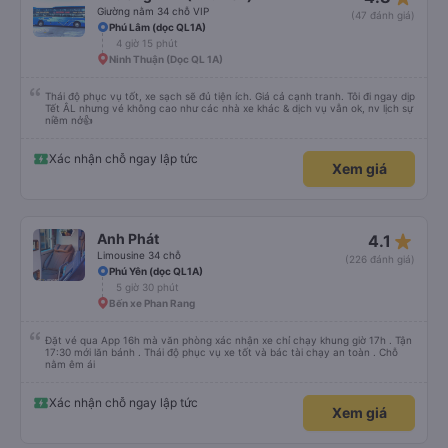
Giường nằm 34 chỗ VIP
(47 đánh giá)
Phú Lâm (dọc QL1A)
4 giờ 15 phút
Ninh Thuận (Dọc QL 1A)
Thái độ phục vụ tốt, xe sạch sẽ đủ tiện ích. Giá cả cạnh tranh. Tôi đi ngay dịp
Tết ÂL nhưng vé không cao như các nhà xe khác & dịch vụ vẫn ok, nv lịch sự
niềm nở👍
Xác nhận chỗ ngay lập tức
Xem giá
star_rate
Anh Phát
4.1
Limousine 34 chỗ
(226 đánh giá)
Phú Yên (dọc QL1A)
5 giờ 30 phút
Bến xe Phan Rang
Đặt vé qua App 16h mà văn phòng xác nhận xe chỉ chạy khung giờ 17h . Tận
17:30 mới lăn bánh . Thái độ phục vụ xe tốt và bác tài chạy an toàn . Chỗ
nằm êm ái
Xác nhận chỗ ngay lập tức
Xem giá