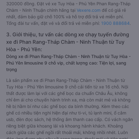
320000 đồng. Đặt vé xe Tuy Hòa - Phú Yên Phan Rang-Tháp
Chàm - Ninh Thuận chính hãng tại
Vexere.com
để có giá rẻ
nhất, đảm bảo giữ chỗ 100% và hỗ trợ đổi trả vé miễn phí.
Tổng đài tư vấn, đặt vé và đổi trả vé miễn phí:
1900 888684
.
3. Giới thiệu, tư vấn các dòng xe chạy tuyến đường
xe đi Phan Rang-Tháp Chàm - Ninh Thuận từ Tuy
Hòa - Phú Yên:
Dòng xe đi Phan Rang-Tháp Chàm - Ninh Thuận từ Tuy Hòa -
Phú Yên limousine 9 chỗ vip, chất lượng cao: Tiện lợi, sang
trọng
Là sản phẩm xe đi Phan Rang-Tháp Chàm - Ninh Thuận từ
Tuy Hòa - Phú Yên limousine 9 chỗ cải tiến từ xe 16 chỗ. Nội
thất được làm lại với các ghế bọc da chuẩn Châu Âu, không
chỉ êm ái cho chuyến hành trình xa, mà còn mát mẻ và không
hề bị hầm bí như các ghế bọc da bình thường. Kèm theo các
ghế có nhiều tiện nghi hiện đại như ti-vi, tủ lạnh mini, ổ cắm
usb, đèn đọc sách, hệ thống âm thanh cao cấp. Có vách ngăn
riêng biệt giữa khoang lái và khoang hành khách. Khoảng
cách giữa các ghế ngồi rất thoải mái, không nhồi nhét. Luôn
đáp ứng được nhu cầu về sang trọng, thoải mái và tiện nghi