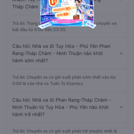
Tháp Chàm - Ninh Thuận ?
Trả lời: Trung bình mỗi ngày có khoảng 46 chuyến xe
bắt đầu từ 0:00 đến 23:30.
Câu hỏi: Nhà xe đi Tuy Hòa - Phú Yên Phan
Rang-Tháp Chàm - Ninh Thuận nào khởi
hành sớm nhất?
Trả lời: Chuyến xe có giờ xuất phát sớm nhất vào lúc
0:00 là của nhà xe Tuấn Tú Express.
Câu hỏi: Nhà xe đi Phan Rang-Tháp Chàm -
Ninh Thuận từ Tuy Hòa - Phú Yên nào khởi
hành trễ nhất?
Trả lời: Chuyến xe có giờ xuất phát trễ (muộn) nhất là