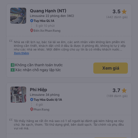
star_rate
Quang Hạnh (NT)
3.5
Limousine 22 phòng đơn (WC)
(442 đánh giá)
Tuy Hòa QL1A
5 giờ 10 phút
Bến Xe Phan Rang
Nhà xe rất lịch sự, bác tài lái xe êm, các anh nhân viên không làm phiền khi
không cần thiết, khách đặt chỗ ở đâu là được ở phòng đó, không bị tự ý xếp
như các nhà xe khác. Một điểm cộng cho uy tín là có nhiều khách nước
Xem thêm
ngoài đi cùng chuyến để đến Nha Trang nha!
Không cần thanh toán trước
Xem giá
Xác nhận chỗ ngay lập tức
star_rate
Phi Hiệp
3.7
Limouisne 34 phòng
(189 đánh giá)
Tuy Hòa Quốc lộ 1A
4 giờ
Phan Rang
Tôi thấy hãng xe rất ổn mà sao có 1 số người lại đánh giá kém hãng xe này
chứ. Xe sạch, thơm. Tôi thử dựng ghế, bên dưới sạch. Tài chính và phụ đều
vui vẻ mà.