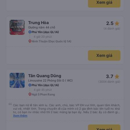
Xem giá
star_rate
Trung Hòa
2.5
Giường nằm 44 chỗ
(4 đánh giá)
Phú Yên (dọc QL1A)
4 giờ 20 phút
Ninh Thuận (Dọc Quốc lộ 1A)
Xem giá
star_rate
Tân Quang Dũng
3.7
Limousine 22 Phòng Đôi G ( WC)
(3004 đánh giá)
Phú Yên (dọc QL1A)
4 giờ 45 phút
Ngã 5 Phan Rang
Các bạn nữ lễ tân xinh iu. Các anh, chú, bác VP ĐH vui tính, quan tâm khách,
vui vẻ, nhiệt tình. Trong chuyến đi của mình có 2 gia đình bác lớn tuổi nc khá
to, có bạn nv nhắc nhở thì 2 bác mắng lại bạn ấy. Nếu 2 bác ấy có đánh giá
xấu thì mình ngược lại nha. Bạn ấy nhắc nhở rất đúng. 2 bác nói rất to. To
Xem thêm
đến lỗi mình ngủ còn mơ được câu chuyện các bác nói với nhau xuất hiện
trong giấc mơ của mình luôn. Nên nếu bạn ấy bị phản ánh thì đừng trừ lương
bạn ấy nha. Nếu bạn ấy bị trừ thì bảo bạn ấy liên hệ sđt của mình, mình hỗ
Xem giá
trợ ạ. Số mình đuôi 666, chuyến ĐH-NT ngày 16/1. À các bạn nữ lễ tân xinh