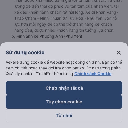
nhận được khá nhiều đánh giá tốt từ hành khách. Từ chất
lượng xe đến thái độ phục vụ tận tâm của nhân viên, tài
xế đều khiến hành khách rất hài lòng. Xe đi Phan Rang-
Tháp Chàm - Ninh Thuận từ Tuy Hòa - Phú Yên luôn nỗ
lực hơn mỗi ngày để có thể trở thành hãng xe khách
hàng đầu, được nhiều khách hàng tin tưởng lựa chọn.
b. Hình ảnh xe Phương Anh (Phú Yên)
close
Sử dụng cookie
Vexere dùng cookie để website hoạt động ổn định. Bạn có thể
xem chi tiết hoặc thay đổi lựa chọn bất kỳ lúc nào trong phần
Quản lý cookie. Tìm hiểu thêm trong
Chính sách Cookie
.
Chấp nhận tất cả
Tùy chọn cookie
Từ chối