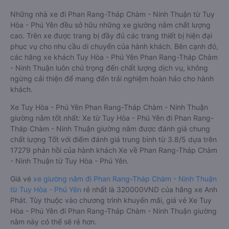
Những nhà xe đi Phan Rang-Tháp Chàm - Ninh Thuận từ Tuy
Hòa - Phú Yên đều sở hữu những xe giường nằm chất lượng
cao. Trên xe được trang bị đầy đủ các trang thiết bị hiện đại
phục vụ cho nhu cầu di chuyển của hành khách. Bên cạnh đó,
các hãng xe khách Tuy Hòa - Phú Yên Phan Rang-Tháp Chàm
- Ninh Thuận luôn chú trọng đến chất lượng dịch vụ, không
ngừng cải thiện để mang đến trải nghiệm hoàn hảo cho hành
khách.
Xe Tuy Hòa - Phú Yên Phan Rang-Tháp Chàm - Ninh Thuận
giường nằm tốt nhất: Xe từ Tuy Hòa - Phú Yên đi Phan Rang-
Tháp Chàm - Ninh Thuận giường nằm được đánh giá chung
chất lượng Tốt với điểm đánh giá trung bình từ 3.8/5 dựa trên
17279 phản hồi của hành khách Xe về Phan Rang-Tháp Chàm
- Ninh Thuận từ Tuy Hòa - Phú Yên.
Giá vé
xe giường nằm đi Phan Rang-Tháp Chàm - Ninh Thuận
từ Tuy Hòa - Phú Yên
rẻ nhất là 320000VND của hãng xe Anh
Phát. Tùy thuộc vào chương trình khuyến mãi, giá vé Xe Tuy
Hòa - Phú Yên đi Phan Rang-Tháp Chàm - Ninh Thuận giường
nằm này có thể sẽ rẻ hơn.