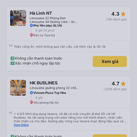
star_rate
Hà Linh NT
4.3
Limousine 22 Phòng Đơn
(190 đánh giá)
Limousine 34 Giường (rèm - không WC)
Phú Yên (dọc QL1A)
6 giờ 15 phút
Bến xe Tam Kỳ
Thấy cũng ổn, mình không quá cần cẩu, với mình vậy là tốt rồi
Không cần thanh toán trước
Xem giá
Xác nhận chỗ ngay lập tức
star_rate
HK BUSLINES
4.7
Limousine giường phòng 22 chỗ (WC)
(3308 đánh giá)
Vincom Plaza Tuy Hòa
6 giờ
Văn phòng Hội An
⭐ 4.5/5 Nhờ ứng dụng Vexere, tôi đã có một chuyến đi khá tốt với HK
Buslines. Xe rất sang trọng với cabin riêng cho mỗi hành khách, nhân viên
thân thiện và chu đáo. Đường dây nóng của Vexere hoạt động hiệu quả và
thể hiện trách nhiệm với khách hàng. Nhược điểm: -0.5 sao vì quy trình đặt
Xem thêm
vé trên ứng dụng quá nhanh, dễ chọn sai bước và không thể quay lại, điều
này có thể dẫn đến việc hủy dịch vụ. -0.5 sao vì điểm trả khách chỉ ở văn
phòng đại diện của công ty, không phải ở nhà tôi :) Ưu điểm: Xe buýt khởi
Không cần thanh toán trước