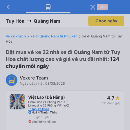
arrow_back
-30k
Tuy Hòa
Quảng Nam
Chọn ngày
Vé xe khách
xe đi Quảng Nam từ Phú Yên
xe đi Quảng Nam từ Tuy
Hòa
Đặt mua vé xe 22 nhà xe đi Quảng Nam từ Tuy
Hòa chất lượng cao và giá vé ưu đãi nhất
: 124
chuyến mỗi ngày
Vexere Team
Ngày cập nhật: 08/08/2026
Việt Lào (Đà Nẵng)
4.7
Limousine 24 Phòng VIP (KL)
(891 đánh giá)
Limousine 22 Phòng VIP (WC)
+1 loại xe khác
Ngã 4 Thuận Thảo
6 giờ 15 phút
Văn Phòng Hội An