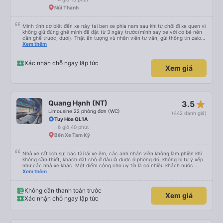
Núi Thành
Mình tình cờ biết đến xe này tai ben xe phia nam sau khi từ chối đi xe quen vì
không giữ đúng ghế mình đã đặt từ 3 ngày trước(mình say xe với có bé nên
cần ghế trước, dưới). Thật ấn tượng vù nhân viên tư vấn, gửi thông tin zalo
rõ ràng, chuyên nghiệp. Đi đúng giờ, xe mới toanh, sạch sẽ thơm tho, buồng
Xem thêm
rộng, đẹp, ghế có chế độ matxa bên cạnh các chức năng thông thường như
nâng, hạ xuống phần đầu, chân, ổ sạc pin, ... thích view ngắm cảnh cực chill,
các anh tài và lơ cũng cực dễ thương, tâm lý. 10 điểm không nhưng. Mình sẽ
Xác nhận chỗ ngay lập tức
Xem giá
lưu lại để giới thiệu người nhà, bạn bè đi xe này. ưng hết sức. Giờ thấy may
mắn vì cảm ơn xe kia để mình bít đến xe này
star_rate
Quang Hạnh (NT)
3.5
Limousine 22 phòng đơn (WC)
(442 đánh giá)
Tuy Hòa QL1A
6 giờ 40 phút
Bến Xe Tam Kỳ
Nhà xe rất lịch sự, bác tài lái xe êm, các anh nhân viên không làm phiền khi
không cần thiết, khách đặt chỗ ở đâu là được ở phòng đó, không bị tự ý xếp
như các nhà xe khác. Một điểm cộng cho uy tín là có nhiều khách nước
Xem thêm
ngoài đi cùng chuyến để đến Nha Trang nha!
Không cần thanh toán trước
Xem giá
Xác nhận chỗ ngay lập tức