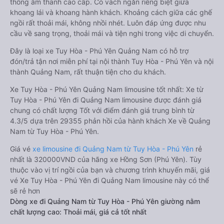
thống âm thanh cao cấp. Có vách ngăn riêng biệt giữa
khoang lái và khoang hành khách. Khoảng cách giữa các ghế
ngồi rất thoải mái, không nhồi nhét. Luôn đáp ứng được nhu
cầu về sang trọng, thoải mái và tiện nghi trong việc di chuyển.
Đây là loại xe Tuy Hòa - Phú Yên Quảng Nam có hỗ trợ
đón/trả tận nơi miễn phí tại nội thành Tuy Hòa - Phú Yên và nội
thành Quảng Nam, rất thuận tiện cho du khách.
Xe Tuy Hòa - Phú Yên Quảng Nam limousine tốt nhất: Xe từ
Tuy Hòa - Phú Yên đi Quảng Nam limousine được đánh giá
chung có chất lượng Tốt với điểm đánh giá trung bình từ
4.3/5 dựa trên 29355 phản hồi của hành khách Xe về Quảng
Nam từ Tuy Hòa - Phú Yên.
Giá vé
xe limousine đi Quảng Nam từ Tuy Hòa - Phú Yên
rẻ
nhất là 320000VND của hãng xe Hồng Sơn (Phú Yên). Tùy
thuộc vào vị trí ngồi của bạn và chương trình khuyến mãi, giá
vé Xe Tuy Hòa - Phú Yên đi Quảng Nam limousine này có thể
sẽ rẻ hơn
Dòng xe đi Quảng Nam từ Tuy Hòa - Phú Yên giường nằm
chất lượng cao: Thoải mái, giá cả tốt nhất