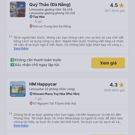
star_rate
Quý Thảo (Đà Nẵng)
4.5
Limousine giường nằm 34 chỗ
(611 đánh giá)
Limousine giường phòng 24 chỗ
Tuy Hòa
8 giờ
Bến xe Trung tâm Đà Nẵng
Tôi là người Hàn Quốc. Mong các bạn thông cảm cho sự khó xử của chữ viết
bằng cách sử dụng công cụ dịch. Người Hàn Quốc thường viết blog cá nhân
về việc đi xe buýt ngủ ở Việt Nam. Có những bình luận khen hay và cũng có
những bình luận khen vất vả nên tôi đã rất lo lắng. Đó là một sự lo lắng vô
Xem thêm
ích. Rất thoải mái và thoải mái. Bên trong xe buýt sạch sẽ, tài xế rất thân
thiện. Gối và chăn nệm cũng sạch và thơm nữa. Mình đề cử bài này. 제 리뷰
를 보시게 되는 한국분들께 정보를 드리자면 저는 다낭에서 꾸이년가는 버스를 탔습
Không cần thanh toán trước
Xem giá
니다. 같은 회사라도 버스마다 퀄리티가 다른지는 모르겠는데, 제가 탄 버스는 쾌적
Xác nhận chỗ ngay lập tức
하고 좋았어요. 자리 넓찍하고 베개 이불 깨끗합니다. 뭐 경적소리야 베트남에서는
익숙해져야 하는 문화일거같구요. 기사님 친절하시구요, 버스 안에서 담배 안피시구
요. 다른 승객들도 버스안에서 담배피는 사람 없어요 휴게소에 들렀다 갈때도 저 있
는지 없는지 체크해보고 출발하시네요. 다만 키173 기준 다리를 쭉 펴지는 못해요.
뭐 전 새우자세가 편해서 불만은 없었습니다 : )
star_rate
HM Happycar
4.3
Limousine 22 phòng (Kim Long)
(934 đánh giá)
Vincom Plaza Tuy Hòa (Phú Yên)
7 giờ
97 Nguyễn Tất Thành (Hội An)
Chúng tôi đi xe buýt giường nằm ban ngày với HM Happycar từ Hội An đến
Phong Nha. Tôi nhận được tin nhắn WhatsApp từ người tổ chức để đảm bảo
chúng tôi thấy xe buýt ổn trước khi khởi hành. Xe buýt cực kỳ sạch sẽ và
trong tình trạng tuyệt vời. Các khoang giường nhỏ riêng tư và nằm phẳng
Xem thêm
hoàn toàn, hoặc bạn có thể đặt chúng ở vị trí ngả một phần. Tôi cao
5&#39;4&quot; và có thể nằm duỗi thẳng hoàn toàn, bạn tôi cao