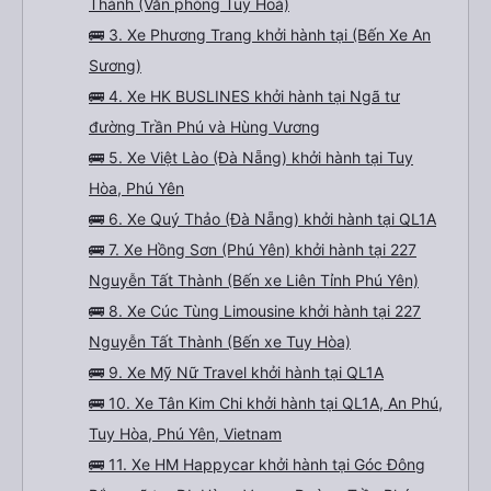
Thành (Văn phòng Tuy Hoà)
🚌 3. Xe Phương Trang khởi hành tại (Bến Xe An
Sương)
🚌 4. Xe HK BUSLINES khởi hành tại Ngã tư
đường Trần Phú và Hùng Vương
🚌 5. Xe Việt Lào (Đà Nẵng) khởi hành tại Tuy
Hòa, Phú Yên
🚌 6. Xe Quý Thảo (Đà Nẵng) khởi hành tại QL1A
🚌 7. Xe Hồng Sơn (Phú Yên) khởi hành tại 227
Nguyễn Tất Thành (Bến xe Liên Tỉnh Phú Yên)
🚌 8. Xe Cúc Tùng Limousine khởi hành tại 227
Nguyễn Tất Thành (Bến xe Tuy Hòa)
🚌 9. Xe Mỹ Nữ Travel khởi hành tại QL1A
🚌 10. Xe Tân Kim Chi khởi hành tại QL1A, An Phú,
Tuy Hòa, Phú Yên, Vietnam
🚌 11. Xe HM Happycar khởi hành tại Góc Đông