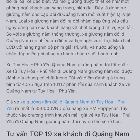
đôi là loại xe đặc biệt. Với mỗi giường được thiết kế như một
phòng ngủ khách sạn sang trọng, hiện đại. Đây là dòng xe
giường nằm cho cặp đôi đi Quảng Nam mới xuất hiện tại Việt
Nam. Loại xe giường nằm đôi ra đời nhằm đáp ứng yêu cầu
ngày càng cao của khách hàng về chất lượng dịch vụ vận tải.
So với xe giường nằm thông thường, xe giường nằm đôi đi
Quảng Nam có nhiều ưu điểm và tiện nghi vượt trội. Màn hình
LCD với hàng nghìn bộ phim giải trí, wifi, và nước uống và
chăn đắp miễn phí phục vụ hành khách suốt hành trình.
Xe Tuy Hòa - Phú Yên Quảng Nam giường nằm đôi tốt nhất:
Xe từ Tuy Hòa - Phú Yên đi Quảng Nam giường nằm đôi được
đánh giá chung có chất lượng Tốt với điểm đánh giá trung
bình từ 4.5/5 dựa trên 10117 phản hồi của hành khách Xe về
Quảng Nam từ Tuy Hòa - Phú Yên.
Giá vé
xe giường nằm đôi đi Quảng Nam từ Tuy Hòa - Phú
Yên
rẻ nhất là 350000VND của hãng xe HM Happycar. Tùy
thuộc vào chương trình khuyến mãi, giá vé Xe Tuy Hòa - Phú
Yên đi Quảng Nam giường nằm đôi này có thể sẽ rẻ hơn.
Tư vấn TOP 19 xe khách đi Quảng Nam