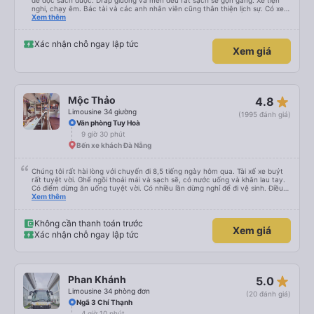
để đọc sách được. Drap giường và mền đều rất sạch sẽ gọn gàng. Xe tiện
nghi, chạy êm. Bác tài và các anh nhân viên cũng thân thiện lịch sự. Có xe
trung chuyển về nội thành thành phố tuy hoà rất tiện. Giá vé hợp lý. Nói
Xem thêm
chung là mình rất ưng ý, cảm ơn nhà xe.
Xác nhận chỗ ngay lập tức
Xem giá
star_rate
Mộc Thảo
4.8
Limousine 34 giường
(1995 đánh giá)
Văn phòng Tuy Hoà
9 giờ 30 phút
Bến xe khách Đà Nẵng
Chúng tôi rất hài lòng với chuyến đi 8,5 tiếng ngày hôm qua. Tài xế xe buýt
rất tuyệt vời. Ghế ngồi thoải mái và sạch sẽ, có nước uống và khăn lau tay.
Có điểm dừng ăn uống tuyệt vời. Có nhiều lần dừng nghỉ để đi vệ sinh. Điều
duy nhất tôi muốn đề xuất để cải thiện là cho phép thanh toán bằng thẻ
Xem thêm
nước ngoài khi đặt vé trên ứng dụng.
Không cần thanh toán trước
Xem giá
Xác nhận chỗ ngay lập tức
star_rate
Phan Khánh
5.0
Limousine 34 phòng đơn
(20 đánh giá)
Ngã 3 Chí Thạnh
4 giờ 10 phút