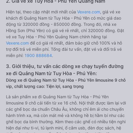
2. Giá vé xe Tuy Hòa - Phú Yên Quảng Nam
Hiện tại, theo cập nhật mới nhất của
Vexere.com
, giá vé xe
khách đi Quảng Nam từ Tuy Hòa - Phú Yên có mức giá dao
động từ 320000 đồng - 850000 đồng. Trong đó, nhà xe
Hồng Sơn (Phú Yên) có giá vé rẻ nhất, chỉ 320000 đồng. Đặt
vé xe Tuy Hòa - Phú Yên Quảng Nam chính hãng tại
Vexere.com
để có giá rẻ nhất, đảm bảo giữ chỗ 100% và hỗ
trợ đổi trả vé miễn phí. Tổng đài tư vấn, đặt vé và đổi trả vé
miễn phí:
1900 888684
.
3. Giới thiệu, tư vấn các dòng xe chạy tuyến đường
xe đi Quảng Nam từ Tuy Hòa - Phú Yên:
Dòng xe đi Quảng Nam từ Tuy Hòa - Phú Yên limousine 9 chỗ
vip, chất lượng cao: Tiện lợi, sang trọng
Là sản phẩm xe đi Quảng Nam từ Tuy Hòa - Phú Yên
limousine 9 chỗ cải tiến từ xe 16 chỗ. Nội thất được làm lại với
các ghế bọc da chuẩn Châu Âu, không chỉ êm ái cho chuyến
hành trình xa, mà còn mát mẻ và không hề bị hầm bí như các
ghế bọc da bình thường. Kèm theo các ghế có nhiều tiện nghi
hiện đại như ti-vi, tủ lạnh mini, ổ cắm usb, đèn đọc sách, hệ