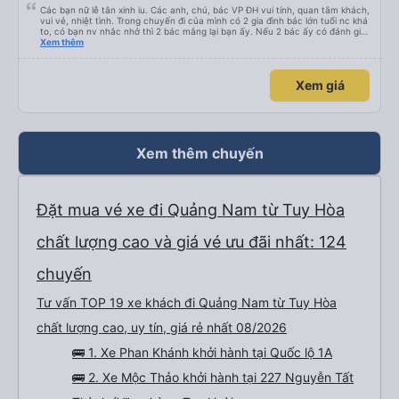
Các bạn nữ lễ tân xinh iu. Các anh, chú, bác VP ĐH vui tính, quan tâm khách,
vui vẻ, nhiệt tình. Trong chuyến đi của mình có 2 gia đình bác lớn tuổi nc khá
to, có bạn nv nhắc nhở thì 2 bác mắng lại bạn ấy. Nếu 2 bác ấy có đánh giá
xấu thì mình ngược lại nha. Bạn ấy nhắc nhở rất đúng. 2 bác nói rất to. To
Xem thêm
đến lỗi mình ngủ còn mơ được câu chuyện các bác nói với nhau xuất hiện
trong giấc mơ của mình luôn. Nên nếu bạn ấy bị phản ánh thì đừng trừ lương
bạn ấy nha. Nếu bạn ấy bị trừ thì bảo bạn ấy liên hệ sđt của mình, mình hỗ
Xem giá
trợ ạ. Số mình đuôi 666, chuyến ĐH-NT ngày 16/1. À các bạn nữ lễ tân xinh
iu còn đổi cho mình phòng đơn sang đôi xong còn note là (một mình) yêu
luôn. Nhưng phòng đôi mà nằm một thì mỗi lần xe rẽ 1 cái là ✈️ Ít đi xe khách
nhưng đủ để đánh giá 10/10.
Xem thêm chuyến
Đặt mua vé xe đi Quảng Nam từ Tuy Hòa
chất lượng cao và giá vé ưu đãi nhất: 124
chuyến
Tư vấn TOP 19 xe khách đi Quảng Nam từ Tuy Hòa
chất lượng cao, uy tín, giá rẻ nhất 08/2026
🚌 1. Xe Phan Khánh khởi hành tại Quốc lộ 1A
🚌 2. Xe Mộc Thảo khởi hành tại 227 Nguyễn Tất