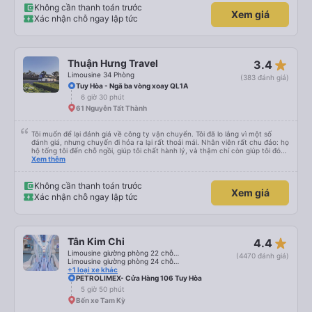
Không cần thanh toán trước
Xem giá
Xác nhận chỗ ngay lập tức
star_rate
Thuận Hưng Travel
3.4
Limousine 34 Phòng
(383 đánh giá)
Tuy Hòa - Ngã ba vòng xoay QL1A
6 giờ 30 phút
61 Nguyễn Tất Thành
Tôi muốn để lại đánh giá về công ty vận chuyển. Tôi đã lo lắng vì một số
đánh giá, nhưng chuyến đi hóa ra lại rất thoải mái. Nhân viên rất chu đáo: họ
hộ tống tôi đến chỗ ngồi, giúp tôi chất hành lý, và thậm chí còn giúp tôi đóng
gói giày. Điểm trừ duy nhất là xe buýt đến sớm hơn một tiếng so với giờ khởi
Xem thêm
hành, giống như tôi, nên tôi không biết chuyện gì sẽ xảy ra nếu tôi đến đúng
giờ ghi trên vé. Nhìn chung, tôi rất hài lòng với chuyến đi và tôi rất vui vì đã
chọn công ty này.
Không cần thanh toán trước
Xem giá
Xác nhận chỗ ngay lập tức
star_rate
Tân Kim Chi
4.4
Limousine giường phòng 22 chỗ (CABIN) (WC)
(4470 đánh giá)
Limousine giường phòng 24 chỗ (CABIN)
+1 loại xe khác
PETROLIMEX- Cửa Hàng 106 Tuy Hòa
5 giờ 50 phút
Bến xe Tam Kỳ