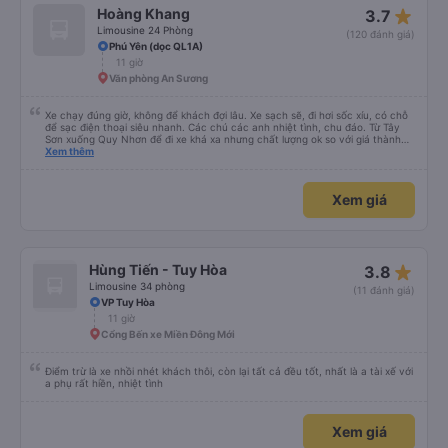
star_rate
Hoàng Khang
3.7
Limousine 24 Phòng
(120 đánh giá)
Phú Yên (dọc QL1A)
11 giờ
Văn phòng An Sương
Xe chạy đúng giờ, không để khách đợi lâu. Xe sạch sẽ, đi hơi sốc xíu, có chỗ
để sạc điện thoại siêu nhanh. Các chú các anh nhiệt tình, chu đáo. Từ Tây
Sơn xuống Quy Nhơn để đi xe khá xa nhưng chất lượng ok so với giá thành
chung.
Xem thêm
Xem giá
star_rate
Hùng Tiến - Tuy Hòa
3.8
Limousine 34 phòng
(11 đánh giá)
VP Tuy Hòa
11 giờ
Cổng Bến xe Miền Đông Mới
Điểm trừ là xe nhồi nhét khách thôi, còn lại tất cả đều tốt, nhất là a tài xế với
a phụ rất hiền, nhiệt tình
Xem giá