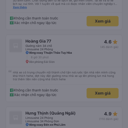
SG Bình Định. Chất lượng đến từ xe sạch sẽ, gối mền thơm. Tài xế và lơ xe
lịch sự, vui tính. Với 1 tuyến về quê mà có được nhân viên chuyên nghiệp thế
này là điểm cộng lớn, thường chỉ đi mấy tuyến du lịch mới có. Về xe thì có
Xem thêm
cổng sạc usb c là điểm cộng, phù hợp với dây sạc bây giờ. Xe đón/trả nhiều
điểm dọc cung đường nên thuận tiện cho khách. Lần sau đi Bình Định nhất
định ủng hộ tiếp nhà xe này. Chúc chủ xe làm ăn phát đạt mua thêm nhiều
Không cần thanh toán trước
Xem giá
xe chạy thêm nhiều khung giờ nữa và nâng cao tiêu chuẩn tuyến. Nếu xét
Xác nhận chỗ ngay lập tức
điểm trừ thì chỉ có thgian trả khách, team VXR set lệch với thực tế
star_rate
Hoàng Gia 77
4.6
Giường nằm 34 chỗ
(45 đánh giá)
Limousine 24 Phòng
Vòng xoay Thuận Thảo Tuy Hòa
8 giờ 30 phút
Văn phòng Sài Gòn
nhà xe có trung chuyển nội thành chở tận nơi.rước tận nhà nên mình cũng
khá thích hehe, đợt này đặt giường nma nhà xe up lên phòng lun mà hong
trả thêm tiền nên cũng khá thích hehe
Không cần thanh toán trước
Xem giá
Xác nhận chỗ ngay lập tức
star_rate
Hưng Thịnh (Quảng Ngãi)
4.9
Limousine 24 Phòng
(110 đánh giá)
Limousine 34 Phòng Đơn
Vòng xoay Bến xe Phú Lâm