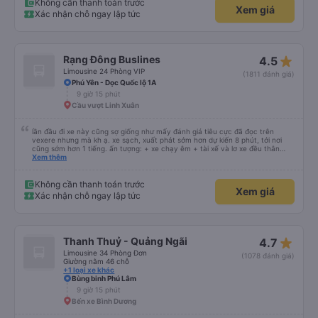
nhưng các anh hướng dẫn mình xuống ở đây không có ma nào dám chở đâu
Không cần thanh toán trước
Xem giá
( vì đây là địa bàn của thế lực xe ôm ngầm, dân chơi cỏ kẹo ke...) Và thế là
Xác nhận chỗ ngay lập tức
mình được chở xuống Ngã 3 thành , nơi sáng sủa an toàn hơn. Một Chuyến
xe được biết thêm nhiều câu chuyện mới. Cảm ơn nhà xe đã giúp đỡ
star_rate
Rạng Đông Buslines
4.5
Limousine 24 Phòng VIP
(1811 đánh giá)
Phú Yên - Dọc Quốc lộ 1A
9 giờ 15 phút
Cầu vượt Linh Xuân
lần đầu đi xe này cũng sợ giống như mấy đánh giá tiêu cực đã đọc trên
vexere nhưng mà kh ạ. xe sạch, xuất phát sớm hơn dự kiến 8 phút, tới nơi
cũng sớm hơn 1 tiếng. ấn tượng: + xe chạy êm + tài xế và lơ xe đều thân
thiện dễ thương. thật ra cũng kh tiếp xúc nhiều+ lắm nhưng cá nhân mình
Xem thêm
cảm thấy vậy + đồ ăn tối đa dạng, nêm nếm thì tùy người thấy hợp, cá nhân
mình thấy kh hợp lắm nhưng chưa đến mức tệ mình đi chuyến quảng ngãi -
an sương, xe dừng đúng 3 lần (cả ăn tối) cho khách đi vệ sinh. cái hay ở đây
Không cần thanh toán trước
Xem giá
là khi gần tới chỗ ăn tối sẽ có loa thông báo, loa báo là dừng 30p nhưng thực
Xác nhận chỗ ngay lập tức
tế chỉ dừng khoảng 25p, chắc do khách đã lên đông đủ. tóm lại thì lần đầu đi
xe này và sẽ có lần sau nếu có dịp, ấn tượng tốt
star_rate
Thanh Thuỷ - Quảng Ngãi
4.7
Limousine 34 Phòng Đơn
(1078 đánh giá)
Giường nằm 46 chỗ
+1 loại xe khác
Bùng binh Phú Lâm
9 giờ 15 phút
Bến xe Bình Dương