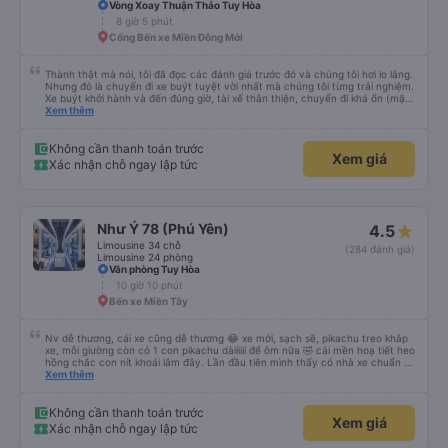
Vòng Xoay Thuận Thảo Tuy Hòa
8 giờ 5 phút
Cổng Bến xe Miền Đông Mới
Thành thật mà nói, tôi đã đọc các đánh giá trước đó và chúng tôi hơi lo lắng.
Nhưng đó là chuyến đi xe buýt tuyệt vời nhất mà chúng tôi từng trải nghiệm.
Xe buýt khởi hành và đến đúng giờ, tài xế thân thiện, chuyến đi khá ổn (mặc
dù vẫn hơi xóc, nhưng đó là đặc trưng của Việt Nam ^^), và chỗ ngồi thoải
Xem thêm
mái. Chúng tôi thực sự rất hài lòng.
Không cần thanh toán trước
Xem giá
Xác nhận chỗ ngay lập tức
Như Ý 78 (Phú Yên)
4.5
Limousine 34 chỗ
(284 đánh giá)
Limousine 24 phòng
Văn phòng Tuy Hòa
10 giờ 10 phút
Bến xe Miền Tây
Nv dễ thương, cái xe cũng dễ thương 😂 xe mới, sạch sẽ, pikachu treo khắp
xe, mỗi giường còn có 1 con pikachu dàiiiiii để ôm nữa 🤣 cái mền hoạ tiết heo
hồng chắc con nít khoái lắm đây. Lần đầu tiên mình thấy có nhà xe chuẩn bị
cả bàn chải đánh răng. Có 2 ông bà cụ lên xe còn được nv dẫn tới tận nơi để
Xem thêm
hỗ trợ, nói chung là chu đáo ah.
Không cần thanh toán trước
Xem giá
Xác nhận chỗ ngay lập tức