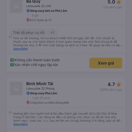
star_rate
Ba Quy
5.0
Limousine 22 chỗ
(32 đánh giá)
Vòng xoay bến xe Phú Lâm
8 giờ
834 Quốc lộ 13
Thái độ phục vụ tốt
+1
Nhà xe dễ thương, hỗ trợ khách nhiệt tình khi gặp vấn đề. Còn chuẩn bị
thuốc say xe cho hành khách tí hon quên mang nữa chứ. Nói chung là dễ
thương xỉu nha, 5 🌟 cho chất lượng và dịch vụ nhee. Sẽ quay lại nếu có dịp
cần 💕
Xem thêm
Không cần thanh toán trước
Xem giá
Xác nhận chỗ ngay lập tức
star_rate
Bình Minh Tải
4.7
Limousine 22 Phòng
(5850 đánh giá)
Vòng xoay Phú Lâm
7 giờ 45 phút
Cổng Bến xe Miền Đông Mới
Hướng dẫn cho người mới đi lần đầu Đánh giá chuyến đi từ Sài Gòn đi Nha
Trang Ở Sài Gòn, các hãng xe đều có phòng chờ, phục vụ đồ ăn nhẹ như
bánh ngọt, nước lọc, v.v. Sau khi lên xe và ngủ khoảng 5-6 tiếng, bạn sẽ đến
Nha Trang. Ở Nha Trang, các hãng xe có dịch vụ đưa đón miễn phí, tuy
Xem thêm
nhiên bạn phải đặt trước với hãng xe khi đặt vé hoặc khi hãng xe gọi điện xác
nhận vé trước khi đi. Sau khi xe đến Nha Trang, bạn liên hệ với nhân viên