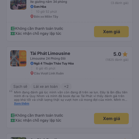
Xe giường nằm 34 phòng
(3 đánh giá)
Sơn Hòa
10 giờ 52 phút
Bến xe Miền Tây
Không cần thanh toán trước
Xem giá
Xác nhận chỗ ngay lập tức
star_rate
Tài Phát Limousine
5.0
Limousine 24 Phòng Đôi
(1825 đánh giá)
Ngã 4 Thuận Thảo Tuy Hòa
6 giờ 45 phút
Cầu Vượt Linh Xuân
Sạch sẽ
Lái xe an toàn
+2
Mình đang đánh giá lúc mình vẫn còn đang đi trên xe lun. Đây là lần đầu tiên
mình đi ra Quy Nhơn và mình đã book đại xe Tài Phát vì thấy đánh giá trên
app khá tốt và chất lượng thật sự vượt hơn cả mong đợi của mình. Mình mua
giường đôi và vừa đủ cho 2 người. Nhân viên của nhà xe phải nói là siêu nhiệt
Xem thêm
tình và dễ thương. Trước chuyến đi mình có gọi cho bên tổng đài thì anh
nhân viên hỗ trợ mình nói chuyện siêu nhẹ nhàng và vui vẻ . Lúc mình lên xe
trung chuyển và lên xe lớn thì luôn hỗ trợ xách vali giùm tụi mình. Trên xe thì
Không cần thanh toán trước
Xem giá
có cả bánh và sữa miễn phí cho khách còn chuẩn bị cả thuốc say xe, dép,
Xác nhận chỗ ngay lập tức
mền, gối và đặc biệt là có gối ôm. Nchung là phải chấm nhà xe 10 sao mới
đủ !!!