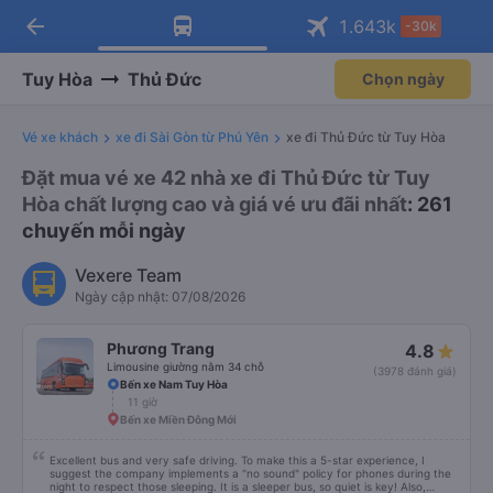
arrow_back
Tải app Vexere ngay!
Tải app Vexere
1.643
k
-30k
Mở app
Mở app
Nhận ưu đãi thành viên độc
-30k/ghế khi đặt vé máy bay qua
quyền
app
Tuy Hòa
Thủ Đức
Chọn ngày
Vé xe khách
xe đi Sài Gòn từ Phú Yên
xe đi Thủ Đức từ Tuy Hòa
Đặt mua vé xe 42 nhà xe đi Thủ Đức từ Tuy
Hòa chất lượng cao và giá vé ưu đãi nhất
: 261
chuyến mỗi ngày
Vexere Team
Ngày cập nhật: 07/08/2026
Phương Trang
4.8
Limousine giường nằm 34 chỗ
(3978 đánh giá)
Bến xe Nam Tuy Hòa
11 giờ
Bến xe Miền Đông Mới
Excellent bus and very safe driving. To make this a 5-star experience, I
suggest the company implements a "no sound" policy for phones during the
night to respect those sleeping. It is a sleeper bus, so quiet is key! Also,