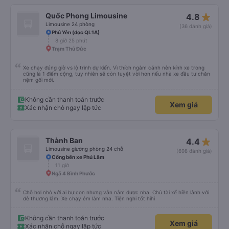
star_rate
Quốc Phong Limousine
4.8
Limousine 24 phòng
(36 đánh giá)
Phú Yên (dọc QL1A)
8 giờ 25 phút
Trạm Thủ Đức
Xe chạy đúng giờ vs lộ trình dự kiến. Vì thích ngắm cảnh nên kính xe trong
cũng là 1 điểm cộng, tuy nhiên sẽ còn tuyệt vời hơn nếu nhà xe đầu tư chăn
nệm gối mới.
Không cần thanh toán trước
Xem giá
Xác nhận chỗ ngay lập tức
star_rate
Thành Ban
4.4
Limousine giường phòng 24 chỗ
(698 đánh giá)
Cổng bến xe Phú Lâm
11 giờ
Ngã 4 Bình Phước
Chỗ hơi nhỏ với ai bự con nhưng vẫn nằm được nha. Chú tài xế hiền lành với
dễ thương lắm. Xe chạy êm lắm nha. Tiện nghi tốt hihi
Không cần thanh toán trước
Xem giá
Xác nhận chỗ ngay lập tức