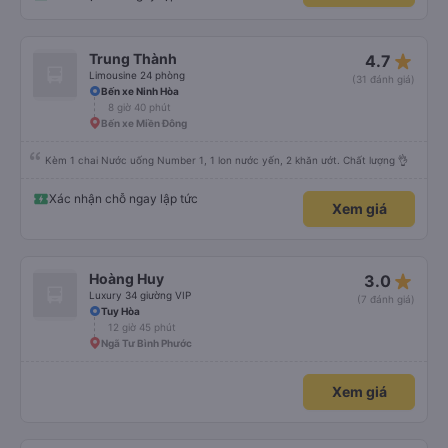
star_rate
Trung Thành
4.7
Limousine 24 phòng
(31 đánh giá)
Bến xe Ninh Hòa
8 giờ 40 phút
Bến xe Miền Đông
Kèm 1 chai Nước uống Number 1, 1 lon nước yến, 2 khăn ướt. Chất lượng 👌
Xác nhận chỗ ngay lập tức
Xem giá
star_rate
Hoàng Huy
3.0
Luxury 34 giường VIP
(7 đánh giá)
Tuy Hòa
12 giờ 45 phút
Ngã Tư Bình Phước
Xem giá