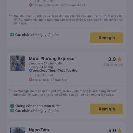
9 giờ 30 phút
Cửa hàng Xăng dầu Petrolimex Số 71
Thái độ phục vụ tốt, xe sạch sẽ đủ tiện ích. Giá cả cạnh tranh. Tôi đi ngay dịp
Tết ÂL nhưng vé không cao như các nhà xe khác & dịch vụ vẫn ok, nv lịch sự
niềm nở👍
Xác nhận chỗ ngay lập tức
Xem giá
star_rate
Mười Phương Express
3.9
Limousine 24 phòng đôi
(308 đánh giá)
Luxury 34 phòng
Vòng Xoay Thuận Thảo Tuy Hòa
8 giờ 45 phút
Bến xe 1045 Lê Đức Anh
dạ trải nghiệm đi xe quá tuyệt vời, dịch vụ chăm sóc khách hàng 10 điểm,
đúng giờ. Xin cảm ơn nhà xe và sẽ tiếp tục đặt vé vào những lần sau ạ
Không cần thanh toán trước
Xem giá
Xác nhận chỗ ngay lập tức
star_rate
Ngọc Tám
5.0