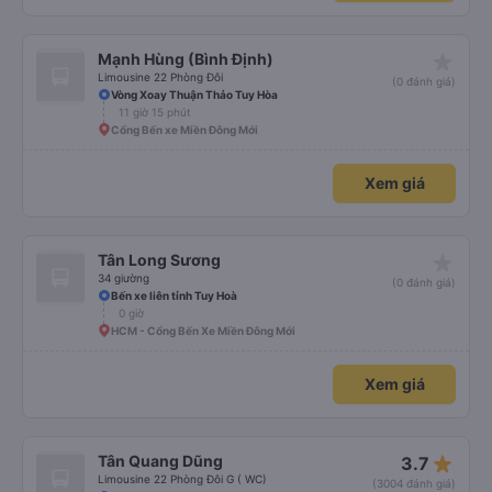
star_rate
Mạnh Hùng (Bình Định)
Limousine 22 Phòng Đôi
(0 đánh giá)
Vòng Xoay Thuận Thảo Tuy Hòa
11 giờ 15 phút
Cổng Bến xe Miền Đông Mới
Xem giá
star_rate
Tân Long Sương
34 giường
(0 đánh giá)
Bến xe liên tỉnh Tuy Hoà
0 giờ
HCM - Cổng Bến Xe Miền Đông Mới
Xem giá
star_rate
Tân Quang Dũng
3.7
Limousine 22 Phòng Đôi G ( WC)
(3004 đánh giá)