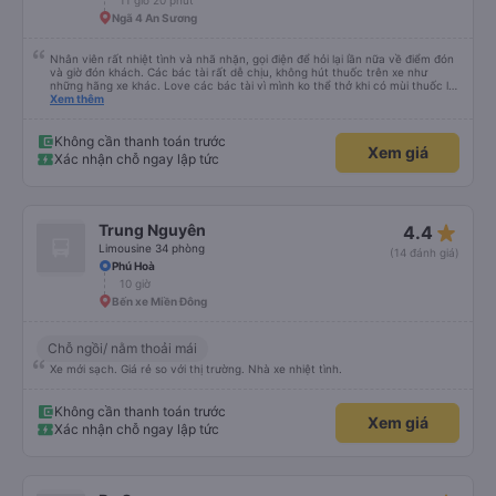
11 giờ 20 phút
Ngã 4 An Sương
Nhân viên rất nhiệt tình và nhã nhặn, gọi điện để hỏi lại lần nữa về điểm đón
và giờ đón khách. Các bác tài rất dễ chịu, không hút thuốc trên xe như
những hãng xe khác. Love các bác tài vì mình ko thể thở khi có mùi thuốc lá.
Xe đẹp, có đèn riêng có thể tự tắt mở khi cần. Sạch sẽ lắm, kính xe sạch và
Xem thêm
trong, không như các xe khác, kính bị mờ do vết nước đọng. Rèm che tạo
cảm giác rất riêng tư. Có ổ cắm sạc điện thoại. Người 1m8 1m9 nằm cũng
thoải mái. Nhưng hình như bề ngang của dãy sát kính có hơi nhỏ hơn 1 xíu.
Không cần thanh toán trước
Xem giá
Điểm trừ lớn là có wifi nhưng không xài được. Mong nhà xe đầu tư cho wifi
Xác nhận chỗ ngay lập tức
hơn. Xe có tới 2 bác tài và 1 anh phục vụ, đội ngũ tổng cộng 3 người, và họ
được đào tạo bài bản để phục vụ khách hàng chuẩn phong cách dịch vụ.
Thời gian xe dừng cho khách đi toilet rất hợp lý, không bị cảm giác đầy. Nói
chung là chỉ cao hơn 50k mà lại thoải mái hơn rất nhiều so với các xe khác.
Dịch vụ vượt sự mong đợi. Hình ảnh đúng sự thật, dịch vụ thật. Sẽ giới thiệu
star_rate
Trung Nguyên
4.4
bạn bè
Limousine 34 phòng
(14 đánh giá)
Phú Hoà
10 giờ
Bến xe Miền Đông
Chỗ ngồi/ nằm thoải mái
Xe mới sạch. Giá rẻ so với thị trường. Nhà xe nhiệt tình.
Không cần thanh toán trước
Xem giá
Xác nhận chỗ ngay lập tức