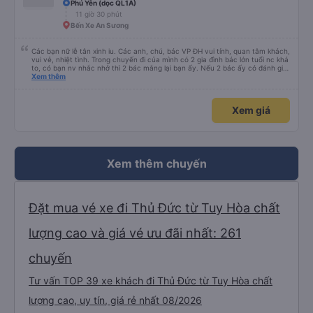
Phú Yên (dọc QL1A)
11 giờ 30 phút
Bến Xe An Sương
Các bạn nữ lễ tân xinh iu. Các anh, chú, bác VP ĐH vui tính, quan tâm khách,
vui vẻ, nhiệt tình. Trong chuyến đi của mình có 2 gia đình bác lớn tuổi nc khá
to, có bạn nv nhắc nhở thì 2 bác mắng lại bạn ấy. Nếu 2 bác ấy có đánh giá
xấu thì mình ngược lại nha. Bạn ấy nhắc nhở rất đúng. 2 bác nói rất to. To
Xem thêm
đến lỗi mình ngủ còn mơ được câu chuyện các bác nói với nhau xuất hiện
trong giấc mơ của mình luôn. Nên nếu bạn ấy bị phản ánh thì đừng trừ lương
bạn ấy nha. Nếu bạn ấy bị trừ thì bảo bạn ấy liên hệ sđt của mình, mình hỗ
Xem giá
trợ ạ. Số mình đuôi 666, chuyến ĐH-NT ngày 16/1. À các bạn nữ lễ tân xinh
iu còn đổi cho mình phòng đơn sang đôi xong còn note là (một mình) yêu
luôn. Nhưng phòng đôi mà nằm một thì mỗi lần xe rẽ 1 cái là ✈️ Ít đi xe khách
nhưng đủ để đánh giá 10/10.
Xem thêm chuyến
Đặt mua vé xe đi Thủ Đức từ Tuy Hòa chất
lượng cao và giá vé ưu đãi nhất: 261
chuyến
Tư vấn TOP 39 xe khách đi Thủ Đức từ Tuy Hòa chất
lượng cao, uy tín, giá rẻ nhất 08/2026