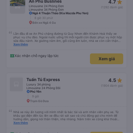
star_rate
An Phú Buslines
4.7
Limousine 24 Phòng Đơn
(1292 đánh giá)
Limousine 34 Phòng Đơn
Ngã 4 Thuận Thảo (Kia Mazda Phu Yen)
8 giờ 30 phút
Bến xe Ngã 4 Ga
Lần đầu đi xe An Phú chặng đường từ Quy Nhơn đến Khánh Hoà thấy xe
phục vụ chu đáo. Ngoài nước uống thì mỗi người còn được phục vụ một hộp
sữa đậu nành. Xe giường nằm êm, gối cũng êm luôn, nhà xe còn cẩn thận
treo thêm ở mỗi giường một cái giỏ nhỏ để đựng chai nước uống tránh rớt.
Xem thêm
Lái xe chạy an toàn, không phóng nhanh vượt ẩu. Dù lúc đi xe trống rất
nhiều chỗ những xe chỉ đón những khách đã đặt xe trước, không đón khách
ngoài (với số tiền bỏ ra cho tuyến đường như vậy thì thấy rất tốt)
Xác nhận chỗ ngay lập tức
Xem giá
star_rate
Tuấn Tú Express
4.5
Luxury 34 phòng
(1904 đánh giá)
Limousine 24 Phòng Đôi
Phú Yên
9 giờ
Trạm Gò Dưa
Nhà xe này ấn tượng với mình nhất là bác tài và anh nhân viên phụ xe. Từ
khâu gọi điện đến lúc lên xe đều rát sát sao và chủ động gọi cho mình để
hướng dẫn, giọng nói thân thiện, nhẹ nhàng. Nằm trên xe cũng khá thoải
mái, chăn nệm nước suối đầy đủ. Chuyến xe của mình hầu hết là các cô bác
Xem thêm
lớn tuổi thế nên khi hít thở sẽ thấy có một chút mùi người già Lúc xuống xe,
điểm thả của mình ban đầu dự kiến là Ngã 3 Sợi ( Nha Trang ) và bắt Grab