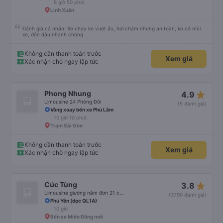
8 giờ 50 phút
Linh Xuân
Đánh giá cá nhân: Xe chạy ko vượt ẩu, hơi chậm nhưng an toàn, ko có mùi
xe, đón đậu nhanh chóng
Không cần thanh toán trước
Xem giá
Xác nhận chỗ ngay lập tức
star_rate
Phong Nhung
4.9
Limousine 24 Phòng Đôi
(5 đánh giá)
Vòng xoay bến xe Phú Lâm
10 giờ 10 phút
Trạm Sài Gòn
Không cần thanh toán trước
Xem giá
Xác nhận chỗ ngay lập tức
star_rate
Cúc Tùng
3.8
Limousine giường nằm đơn 21 chỗ (WC)
(3790 đánh giá)
Phú Yên (dọc QL1A)
10 giờ
Bến xe Miền Đông mới