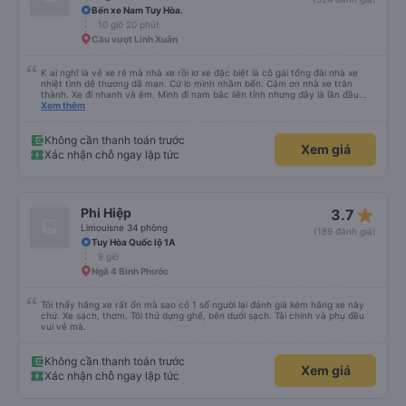
Bến xe Nam Tuy Hòa.
10 giờ 20 phút
Cầu vượt Linh Xuân
K ai nghĩ là vé xe rẻ mà nhà xe rồi lơ xe đặc biệt là cô gái tổng đài nhà xe
nhiệt tình dễ thương dã man. Cứ lo mình nhầm bến. Cảm ơn nhà xe trân
thành. Xe đi nhanh và êm. Mình đi nam bắc liên tỉnh nhưng đây là lần đầu
ngủ trên xe quên cả điếu. Kính mong nhà xe hỗ trợ giúp mình lấy lại kỉ bật
Xem thêm
cuối cùng của ông cố. Đa tạ
Không cần thanh toán trước
Xem giá
Xác nhận chỗ ngay lập tức
star_rate
Phi Hiệp
3.7
Limouisne 34 phòng
(189 đánh giá)
Tuy Hòa Quốc lộ 1A
9 giờ
Ngã 4 Bình Phước
Tôi thấy hãng xe rất ổn mà sao có 1 số người lại đánh giá kém hãng xe này
chứ. Xe sạch, thơm. Tôi thử dựng ghế, bên dưới sạch. Tài chính và phụ đều
vui vẻ mà.
Không cần thanh toán trước
Xem giá
Xác nhận chỗ ngay lập tức