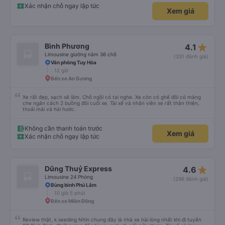
(nên dùng Google Translate và đưa cho họ đọc) để được hỗ trợ tìm xe đưa
Xác nhận chỗ ngay lập tức
Xem giá
đón. Bạn không nên tin những người mặc áo Grab mời bạn đi xe bên ngoài.
Nói về chất lượng xe thì tuyệt vời, xe được làm theo kiểu cabin với thiết kế
không gian, trên xe không có nhà vệ sinh hoặc có (tùy loại xe bạn chọn), vì
vậy bạn nên đi xe 22 cabin thay vì xe 32 cabin để có trải nghiệm tốt nhất.
Hầu hết tài xế đều lớn tuổi nên không biết tiếng Anh, bạn nên sử dụng
Google Dịch để giao tiếp với họ. Hy vọng bài đánh giá này sẽ giúp ích cho
star_rate
Bình Phương
4.1
bạn khi đi
Limousine giường nằm 36 chỗ
(331 đánh giá)
Văn phòng Tuy Hòa
12 giờ
Bến xe An Sương
Xe rất đẹp, sạch sẽ lắm. Chỗ ngồi có tai nghe. Xe còn có ghế đôi có màng
che ngăn cách 2 buồng đôi cuối xe. Tài xế và nhân viên xe rất thân thiện,
thoải mái và hài hước.
Không cần thanh toán trước
Xem giá
Xác nhận chỗ ngay lập tức
star_rate
Dũng Thuỷ Express
4.6
Limousine 24 Phòng
(296 đánh giá)
Bùng binh Phú Lâm
10 giờ 5 phút
Bến xe Miền Đông
Review thật, k seeding Nhìn chung đây là nhà xe hài lòng nhất khi đi tuyến