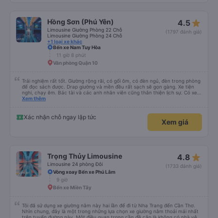
star_rate
Hồng Sơn (Phú Yên)
4.5
Limousine Giường Phòng 22 Chỗ
(1797 đánh giá)
Limousine Giường Phòng 24 Chỗ
+1 loại xe khác
Bến xe Nam Tuy Hòa
11 giờ 8 phút
Văn phòng Quận 10
Trải nghiệm rất tốt. Giường rộng rãi, có gối ôm, có đèn ngủ, đèn trong phòng
để đọc sách được. Drap giường và mền đều rất sạch sẽ gọn gàng. Xe tiện
nghi, chạy êm. Bác tài và các anh nhân viên cũng thân thiện lịch sự. Có xe
trung chuyển về nội thành thành phố tuy hoà rất tiện. Giá vé hợp lý. Nói
Xem thêm
chung là mình rất ưng ý, cảm ơn nhà xe.
Xác nhận chỗ ngay lập tức
Xem giá
star_rate
Trọng Thủy Limousine
4.8
Limousine 24 phòng Đôi
(1733 đánh giá)
Vòng xoay Bến xe Phú Lâm
9 giờ
Bến xe Miền Tây
Tôi đã sử dụng xe giường nằm này hai lần để đi từ Nha Trang đến Cần Thơ.
Nhìn chung, đây là một trong những lựa chọn xe giường nằm thoải mái nhất
trên tuyến đường này. Một điều quan trọng cần đề cập là không có nhà vệ