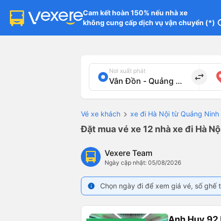
Cam kết hoàn 150% nếu nhà xe

không cung cấp dịch vụ vận chuyển (*)
in
Nơi xuất phát
import_export
Vé xe khách
xe đi Hà Nội từ Quảng Ninh
Đặt mua vé xe 12 nhà xe đi Hà Nộ
Vexere Team
Ngày cập nhật: 05/08/2026
Chọn ngày đi để xem giá vé, số ghế t
info
Anh Huy 92