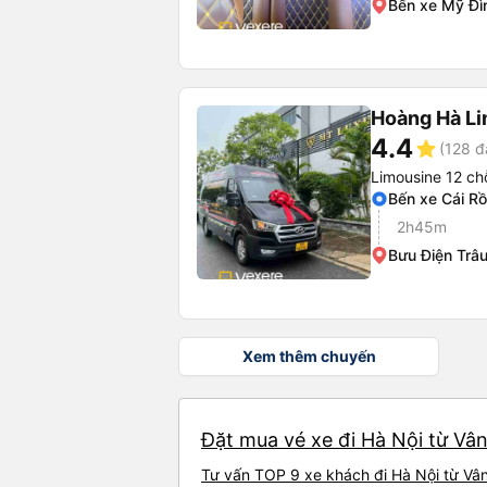
Bến xe Mỹ Đì
Hoàng Hà L
4.4
star
(128 đ
Limousine 12 ch
Bến xe Cái R
2h45m
Bưu Điện Trâ
Xem thêm chuyến
Đặt mua vé xe đi Hà Nội từ Vân
Tư vấn TOP 9 xe khách đi Hà Nội từ Vân