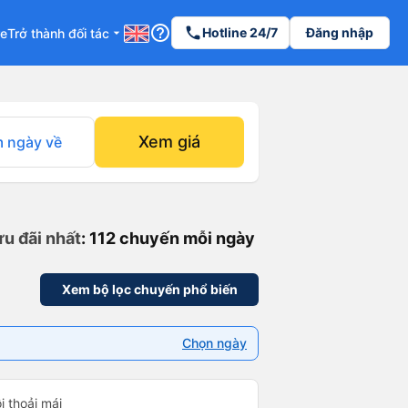
help_outline
phone
Hotline 24/7
Đăng nhập
re
Trở thành đối tác
arrow_drop_down
Xem giá
 ngày về
ưu đãi nhất
: 112 chuyến mỗi ngày
Xem bộ lọc chuyến phổ biến
Chọn ngày
i thoải mái