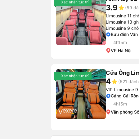
Xác nhận tức thì
3.9
star
(59 đá
Limousine 11 ch
Limousine 13 gh
Limousine 9 chỗ
Bưu điện Vân
4h15m
VP Hà Nội
Cửa Ông Li
Xác nhận tức thì
4
star
(621 đánh
VIP Limousine 9
Cảng Cái Rồn
4h15m
Văn phòng S