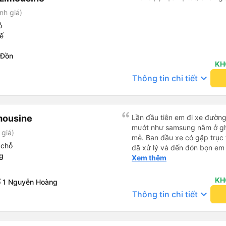
nh giá)
ỗ
ế
 Đồn
KH
keyboard_arrow_down
Thông tin chi tiết
mousine
Lần đầu tiên em đi xe đườn
mướt như samsung nằm ở gh
 giá)
mẻ. Ban đầu xe có gặp trục 
 chỗ
đã xử lý và đến đón bọn em n
g
xế Văn Sĩ quá vui tính và nhi
Xem thêm
e về tận nơi an toàn. 5⭐️ cho
xe. Lần sau e mong có duyên
KH
ố 1 Nguyễn Hoàng
keyboard_arrow_down
Thông tin chi tiết