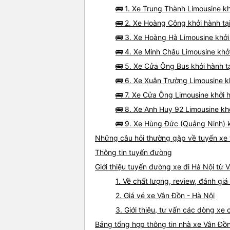
🚌 1. Xe Trung Thành Limousine k
🚌 2. Xe Hoàng Công khởi hành tạ
🚌 3. Xe Hoàng Hà Limousine khởi
🚌 4. Xe Minh Châu Limousine khở
🚌 5. Xe Cửa Ông Bus khởi hành t
🚌 6. Xe Xuân Trường Limousine k
🚌 7. Xe Cửa Ông Limousine khởi 
🚌 8. Xe Anh Huy 92 Limousine kh
🚌 9. Xe Hùng Đức (Quảng Ninh) k
Những câu hỏi thường gặp về tuyến xe 
Thông tin tuyến đường
Giới thiệu tuyến đường xe đi Hà Nội từ 
1. Về chất lượng, review, đánh gi
2. Giá vé xe Vân Đồn - Hà Nội
3. Giới thiệu, tư vấn các dòng xe
Bảng tổng hợp thông tin nhà xe Vân Đồn