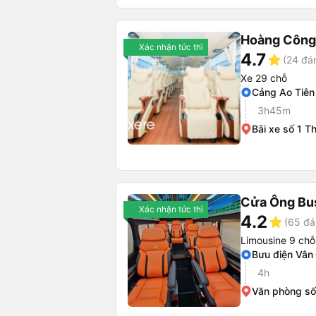
Hoàng Công
Xác nhận tức thì
4.7
star
(24 đá
Xe 29 chỗ
Cảng Ao Tiên
3h45m
Bãi xe số 1 T
Cửa Ông Bu
Xác nhận tức thì
4.2
star
(65 đá
Limousine 9 chỗ
Bưu điện Vân
4h
Văn phòng số