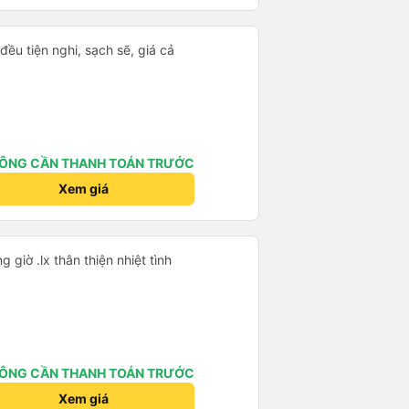
ble. A great experience — we
t rất thoải mái, và chuyến đi
đều tiện nghi, sạch sẽ, giá cả
 rất tiện nghi với ghế ngồi êm
ảm giác dễ chịu trong suốt hành
ách đều có cổng sạc điện thoại
n đúng địa chỉ mà chúng tôi
ức rất chuyên nghiệp, đúng giờ
ÔNG CẦN THANH TOÁN TRƯỚC
m tuyệt vời — rất đáng để giới
Xem giá
Rất tiện nghi thoải mái đi đúng giờ .lx thân thiện nhiệt tình
ÔNG CẦN THANH TOÁN TRƯỚC
Xem giá