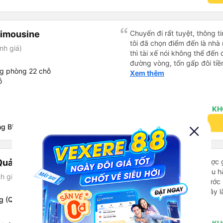
Limousine
Chuyến đi rất tuyệt, thông ti
tôi đã chọn điểm đến là nhà 
nh giá)
thì tài xế nói không thể đến
đường vòng, tốn gấp đôi tiề
ng phòng 22 chỗ
chuyến đi từ Hà Nội. Ngoài ra
Xem thêm
ỗ
KH
keyboard_arrow_down
Thông tin chi tiết
ng Biên
Quảng Ninh)
Tôi đã đợi ở điểm đón được 
địa điểm khác. Người điều h
h giá)
Tôi thực sự cảm động trước
rất thân thiện. Tôi nghĩ đây 
g (Quảng Ninh)
đáng tin cậy.
Xem thêm