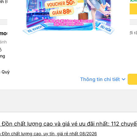
KH
nh (Ô đón khách số 16)
keyboard_arrow_down
Thông tin chi tiết
imousine
Tài xế siêu nhiệt tình, xe đi r
ánh giá)
ỗ
ồng
u Quỳ
keyboard_arrow_down
Thông tin chi tiết
 Đồn chất lượng cao và giá vé ưu đãi nhất: 112 chuy
 Đồn chất lượng cao, uy tín, giá rẻ nhất 08/2026