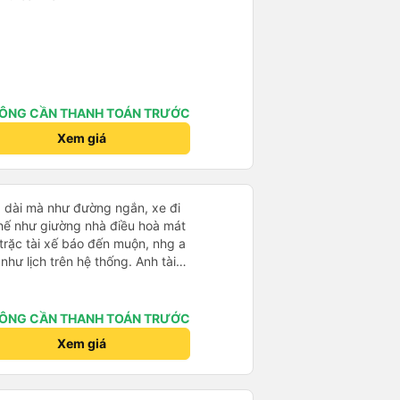
ÔNG CẦN THANH TOÁN TRƯỚC
Xem giá
g dài mà như đường ngắn, xe đi
ế như giường nhà điều hoà mát
trặc tài xế báo đến muộn, nhg a
hư lịch trên hệ thống. Anh tài
ệt tình, trời mưa gió đã chở bọn
 anh tài xế Văn Sĩ cùng với nhà
 gặp lại a ạ.
ÔNG CẦN THANH TOÁN TRƯỚC
Xem giá