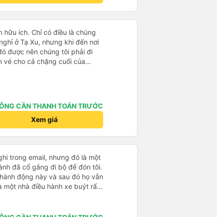
n hữu ích. Chỉ có điều là chúng
nghỉ ở Tạ Xu, nhưng khi đến nơi
 đó được nên chúng tôi phải đi
n vé cho cả chặng cuối của
 thì mọi thứ khác đều rất tốt.
ÔNG CẦN THANH TOÁN TRƯỚC
Xem giá
ghi trong email, nhưng đó là một
ành đã cố gắng đi bộ để đón tôi.
 hành động này và sau đó họ vẫn
là một nhà điều hành xe buýt rất