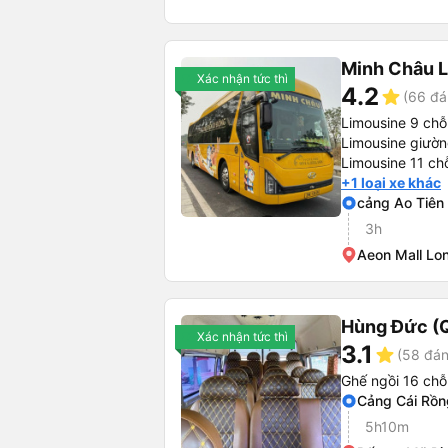
Minh Châu 
Xác nhận tức thì
4.2
star
(66 đá
Limousine 9 chỗ
Limousine giườ
Limousine 11 ch
+1 loại xe khác
cảng Ao Tiên
3h
Aeon Mall Lo
Hùng Đức (
Xác nhận tức thì
3.1
star
(58 đán
Ghế ngồi 16 chỗ
Cảng Cái Rồn
5h10m