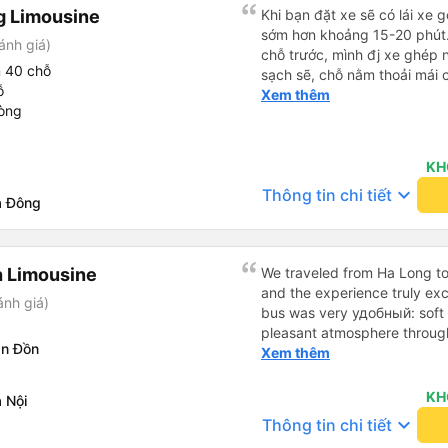
g Limousine
Khi bạn đặt xe sẽ có lái xe g
sớm hơn khoảng 15-20 phút.A
ánh giá)
chỗ trước, mình đj xe ghép n
 40 chỗ
sạch sẽ, chỗ nằm thoải mái 
ỗ
người thì hơi vướng víu xíu 
Xem thêm
hòng
sâu nên bạn nào không chịu 
đắp cho ấm. Bác tài lái xe k
chuyện điện thoại khá là to 
KH
dậy sương sương khoảng 2-
keyboard_arrow_down
Thông tin chi tiết
béo nên dễ ngủ tỉnh là ngủ t
à Đông
màn nhựa ngăn cách khách vớ
chung mình rất có thiện cảm
xuống Hạ Long thì mình vẫn 
 Limousine
We traveled from Ha Long to
and the experience truly ex
ánh giá)
bus was very удобный: soft s
pleasant atmosphere through
ân Đồn
that each passenger had acc
Xem thêm
charger, which made the trip ev
want to highlight the excell
KH
 Nội
directly from our hotel and 
keyboard_arrow_down
Thông tin chi tiết
address we requested. Every