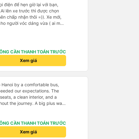
ọi điện để hẹn giờ lại với bạn,
i lên xe trước thì được chọn
ên chấp nhận thôi =)). Xe mới,
cho người vóc dáng vừa ( ai m8
ha ). Hừm xe mới, điều hoà lạnh
được lạnh nhớ lấu cái chăn dày
há là êm nhưng mỗi tội khi nói
làm mình trong chuyến đi tỉnh
ÔNG CẦN THANH TOÁN TRƯỚC
3 lần nhưng vẫn ngủ ngon (may
íp ). Nhà xe nên mắc cái rèm hay
Xem giá
i lái xe, ổm cho 2 bên. Nói
 với nhà xe này nên nếu đi đâu
chọn quay lại nhà xe ni.
 Hanoi by a comfortable bus,
ceeded our expectations. The
eats, a clean interior, and a
out the journey. A big plus was
ess to an individual phone
en more convenient. We also
ent service: we were picked up
ÔNG CẦN THANH TOÁN TRƯỚC
dropped off exactly at the
Xem giá
thing was well-organized,