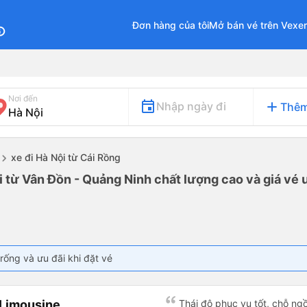
Đơn hàng của tôi
Mở bán vé trên Vexe
fo
Nơi đến
add
Nhập ngày đi
Thêm
xe đi Hà Nội từ Cái Rồng
i từ Vân Đồn - Quảng Ninh chất lượng cao và giá vé 
rống và ưu đãi khi đặt vé
 Limousine
Thái độ phục vụ tốt, chỗ ngồ