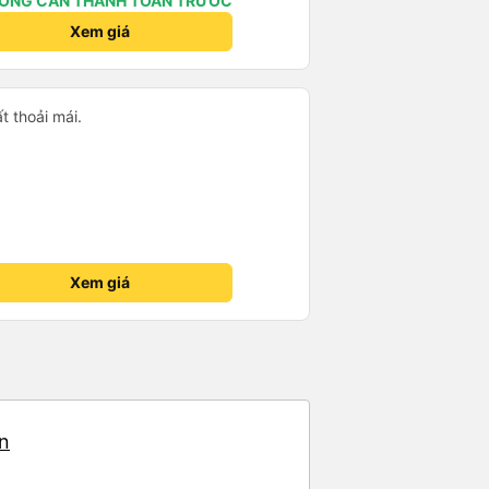
ÔNG CẦN THANH TOÁN TRƯỚC
Xem giá
ất thoải mái.
Xem giá
ến