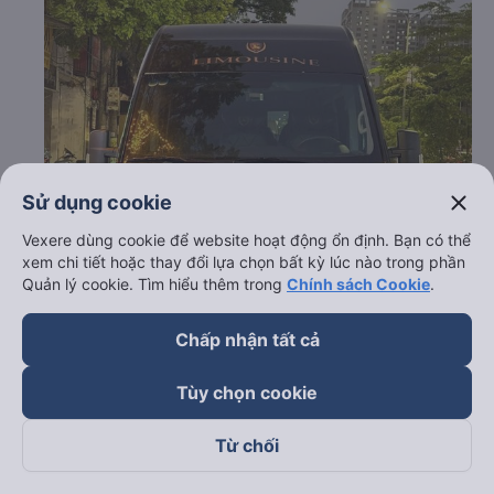
close
Sử dụng cookie
Vexere dùng cookie để website hoạt động ổn định. Bạn có thể
xem chi tiết hoặc thay đổi lựa chọn bất kỳ lúc nào trong phần
Quản lý cookie. Tìm hiểu thêm trong
Chính sách Cookie
.
Chấp nhận tất cả
Tùy chọn cookie
Từ chối
c. Lộ trình, giờ khởi hành và giờ kết thúc của xe khách