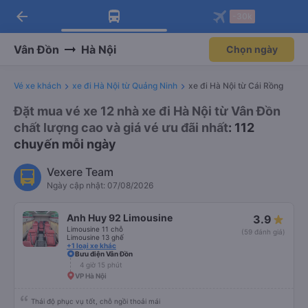
arrow_back
Tải app Vexere ngay!
Tải app Vexere
-30k
Mở app
Mở app
Nhận ưu đãi thành viên độc
-30k/ghế khi đặt vé máy bay qua
quyền
app
Vân Đồn
Hà Nội
Chọn ngày
Vé xe khách
xe đi Hà Nội từ Quảng Ninh
xe đi Hà Nội từ Cái Rồng
Đặt mua vé xe 12 nhà xe đi Hà Nội từ Vân Đồn
chất lượng cao và giá vé ưu đãi nhất
: 112
chuyến mỗi ngày
Vexere Team
Ngày cập nhật: 07/08/2026
Anh Huy 92 Limousine
3.9
Limousine 11 chỗ
(59 đánh giá)
Limousine 13 ghế
+1 loại xe khác
Bưu điện Vân Đồn
4 giờ 15 phút
VP Hà Nội
Thái độ phục vụ tốt, chỗ ngồi thoải mái