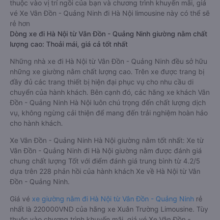
thuộc vào vị trí ngồi của bạn và chương trình khuyến mãi, giá
vé Xe Vân Đồn - Quảng Ninh đi Hà Nội limousine này có thể sẽ
rẻ hơn
Dòng xe đi Hà Nội từ Vân Đồn - Quảng Ninh giường nằm chất
lượng cao: Thoải mái, giá cả tốt nhất
Những nhà xe đi Hà Nội từ Vân Đồn - Quảng Ninh đều sở hữu
những xe giường nằm chất lượng cao. Trên xe được trang bị
đầy đủ các trang thiết bị hiện đại phục vụ cho nhu cầu di
chuyển của hành khách. Bên cạnh đó, các hãng xe khách Vân
Đồn - Quảng Ninh Hà Nội luôn chú trọng đến chất lượng dịch
vụ, không ngừng cải thiện để mang đến trải nghiệm hoàn hảo
cho hành khách.
Xe Vân Đồn - Quảng Ninh Hà Nội giường nằm tốt nhất: Xe từ
Vân Đồn - Quảng Ninh đi Hà Nội giường nằm được đánh giá
chung chất lượng Tốt với điểm đánh giá trung bình từ 4.2/5
dựa trên 228 phản hồi của hành khách Xe về Hà Nội từ Vân
Đồn - Quảng Ninh.
Giá vé
xe giường nằm đi Hà Nội từ Vân Đồn - Quảng Ninh
rẻ
nhất là 220000VND của hãng xe Xuân Trường Limousine. Tùy
thuộc vào chương trình khuyến mãi, giá vé Xe Vân Đồn -