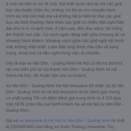
9 chỗ cải tiến từ xe 16 chỗ. Nội thất được làm lại với các ghế
bọc da chuẩn Châu Âu, không chỉ êm ái cho chuyến hành
trình xa, mà còn mát mẻ và không hề bị hầm bí như các ghế
bọc da bình thường. Kèm theo các ghế có nhiều tiện nghi hiện
đại như ti-vi, tủ lạnh mini, ổ cắm usb, đèn đọc sách, hệ thống
âm thanh cao cấp. Có vách ngăn riêng biệt giữa khoang lái và
khoang hành khách. Khoảng cách giữa các ghế ngồi rất thoải
mái, không nhồi nhét. Luôn đáp ứng được nhu cầu về sang
trọng, thoải mái và tiện nghi trong việc di chuyển.
Đây là loại xe Vân Đồn - Quảng Ninh Hà Nội có hỗ trợ đón/trả
tận nơi miễn phí tại nội thành Vân Đồn - Quảng Ninh và nội
thành Hà Nội, rất thuận tiện cho du khách.
Xe Vân Đồn - Quảng Ninh Hà Nội limousine tốt nhất: Xe từ Vân
Đồn - Quảng Ninh đi Hà Nội limousine được đánh giá chung
có chất lượng Tốt với điểm đánh giá trung bình từ 4.3/5 dựa
trên 1876 phản hồi của hành khách Xe về Hà Nội từ Vân Đồn -
Quảng Ninh.
Giá vé
xe limousine đi Hà Nội từ Vân Đồn - Quảng Ninh
rẻ nhất
là 220000VND của hãng xe Xuân Trường Limousine. Tùy