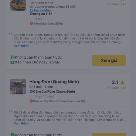
Limousine 9 chỗ
(68 đánh giá)
Limousine giường phòng 22 chỗ
+2 loại xe khác
cảng Ao Tiên
3 giờ
Aeon Mall Long Biên
Chuyến đi rất tuyệt, thông tin hữu ích. Chỉ có điều là chúng tôi đã chọn điểm
đến là nhà nghỉ ở Tạ Xu, nhưng khi đến nơi thì tài xế nói không thể đến đó
được nên chúng tôi phải đi đường vòng, tốn gấp đôi tiền vé cho cả chặng
cuối của chuyến đi từ Hà Nội. Ngoài ra thì mọi thứ khác đều rất tốt.
Xem thêm
Không cần thanh toán trước
Xem giá
Xác nhận chỗ ngay lập tức
star_rate
Hùng Đức (Quảng Ninh)
3.1
Ghế ngồi 16 chỗ
(58 đánh giá)
Cảng Cái Rồng (Quảng Ninh)
5 giờ 10 phút
Bến xe Mỹ Đình (Ô đón khách số 16)
Tôi đã đợi ở điểm đón được ghi trong email, nhưng đó là một địa điểm khác.
Người điều hành đã cố gắng đi bộ để đón tôi. Tôi thực sự cảm động trước
hành động này và sau đó họ vẫn rất thân thiện. Tôi nghĩ đây là một nhà điều
hành xe buýt rất đáng tin cậy.
Xem thêm
Không cần thanh toán trước