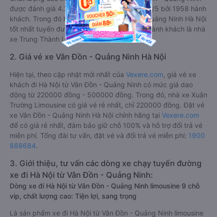
được đánh giá 4.2, với điểm trung bình là 4.2/5 bởi 1958 hành
khách. Trong đó hãng xe khách Vân Đồn - Quảng Ninh Hà Nội
tốt nhất tuyến được đánh giá 4.8/5 bởi 711 hành khách là nhà
xe Trung Thành Limousine.
2. Giá vé xe Vân Đồn - Quảng Ninh Hà Nội
Hiện tại, theo cập nhật mới nhất của
Vexere.com
, giá vé xe
khách đi Hà Nội từ Vân Đồn - Quảng Ninh có mức giá dao
động từ 220000 đồng - 500000 đồng. Trong đó, nhà xe Xuân
Trường Limousine có giá vé rẻ nhất, chỉ 220000 đồng. Đặt vé
xe Vân Đồn - Quảng Ninh Hà Nội chính hãng tại
Vexere.com
để có giá rẻ nhất, đảm bảo giữ chỗ 100% và hỗ trợ đổi trả vé
miễn phí. Tổng đài tư vấn, đặt vé và đổi trả vé miễn phí:
1900
888684
.
3. Giới thiệu, tư vấn các dòng xe chạy tuyến đường
xe đi Hà Nội từ Vân Đồn - Quảng Ninh:
Dòng xe đi Hà Nội từ Vân Đồn - Quảng Ninh limousine 9 chỗ
vip, chất lượng cao: Tiện lợi, sang trọng
Là sản phẩm xe đi Hà Nội từ Vân Đồn - Quảng Ninh limousine