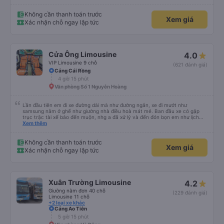
Không cần thanh toán trước
Xem giá
Xác nhận chỗ ngay lập tức
Cửa Ông Limousine
4.0
VIP Limousine 9 chỗ
(621 đánh giá)
Cảng Cái Rồng
4 giờ 15 phút
Văn phòng Số 1 Nguyễn Hoàng
Lần đầu tiên em đi xe đường dài mà như đường ngắn, xe đi mướt như
samsung nằm ở ghế như giường nhà điều hoà mát mẻ. Ban đầu xe có gặp
trục trặc tài xế báo đến muộn, nhg a đã xử lý và đến đón bọn em như lịch
trên hệ thống. Anh tài xế Văn Sĩ quá vui tính và nhiệt tình, trời mưa gió đã
Xem thêm
chở bọn e về tận nơi an toàn. 5⭐️ cho anh tài xế Văn Sĩ cùng với nhà xe. Lần
sau e mong có duyên gặp lại a ạ.
Không cần thanh toán trước
Xem giá
Xác nhận chỗ ngay lập tức
Xuân Trường Limousine
4.2
Giường nằm đơn 40 chỗ
(229 đánh giá)
Limousine 11 chỗ
+2 loại xe khác
Cảng Ao Tiên
5 giờ 15 phút