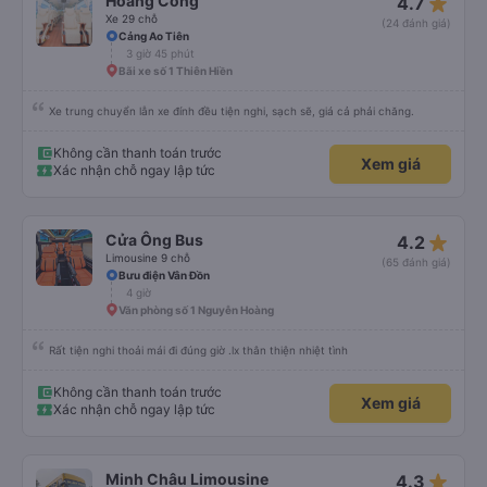
star_rate
Hoàng Công
4.7
đúng địa chỉ mà chúng tôi yêu cầu. Mọi thứ được tổ chức rất chuyên nghiệp,
đúng giờ và thoải mái. Một trải nghiệm tuyệt vời — rất đáng để giới thiệu!
Xe 29 chỗ
(24 đánh giá)
Cảng Ao Tiên
3 giờ 45 phút
Bãi xe số 1 Thiên Hiền
Xe trung chuyển lẫn xe đính đều tiện nghi, sạch sẽ, giá cả phải chăng.
Không cần thanh toán trước
Xem giá
Xác nhận chỗ ngay lập tức
star_rate
Cửa Ông Bus
4.2
Limousine 9 chỗ
(65 đánh giá)
Bưu điện Vân Đồn
4 giờ
Văn phòng số 1 Nguyễn Hoàng
Rất tiện nghi thoải mái đi đúng giờ .lx thân thiện nhiệt tình
Không cần thanh toán trước
Xem giá
Xác nhận chỗ ngay lập tức
star_rate
Minh Châu Limousine
4.3