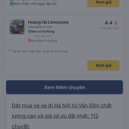
Xem giá
Xác nhận chỗ ngay lập tức
star_rate
Hoàng Hà Limousine
4.4
Limousine 12 chỗ
(128 đánh giá)
Bến xe Cái Rồng
2 giờ 45 phút
Bưu Điện Trâu Quỳ
Tài xế siêu nhiệt tình, xe đi rất thoải mái.
Xem giá
Xem thêm chuyến
Đặt mua vé xe đi Hà Nội từ Vân Đồn chất
lượng cao và giá vé ưu đãi nhất: 112
chuyến