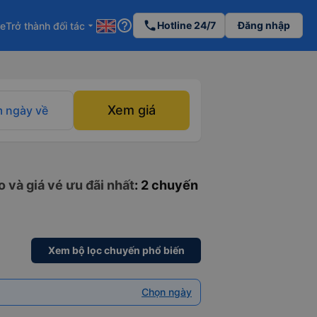
help_outline
phone
Hotline 24/7
Đăng nhập
re
Trở thành đối tác
arrow_drop_down
Xem giá
 ngày về
 và giá vé ưu đãi nhất
: 2 chuyến
Xem bộ lọc chuyến phổ biến
Chọn ngày