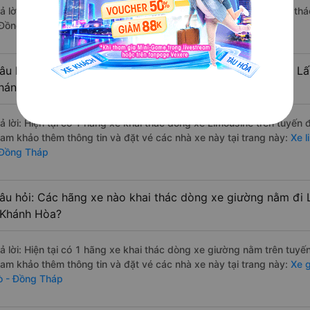
rả lời: Hiện tại chưa có nhà xe nào có loại xe giường nằm đôi khai t
 Đồng Tháp.
âu hỏi: Các hãng xe nào khai thác dòng xe Limousine đi L
hánh Hòa?
rả lời: Hiện tại có 1 hãng xe khai thác dòng xe Limousine trên tuyến
ham khảo thêm thông tin và đặt vé các nhà xe này tại trang này:
Xe l
 Đồng Tháp
âu hỏi: Các hãng xe nào khai thác dòng xe giường nằm đi 
 Khánh Hòa?
rả lời: Hiện tại có 1 hãng xe khai thác dòng xe giường nằm trên tuy
ham khảo thêm thông tin và đặt vé các nhà xe này tại trang này:
Xe g
ò - Đồng Tháp