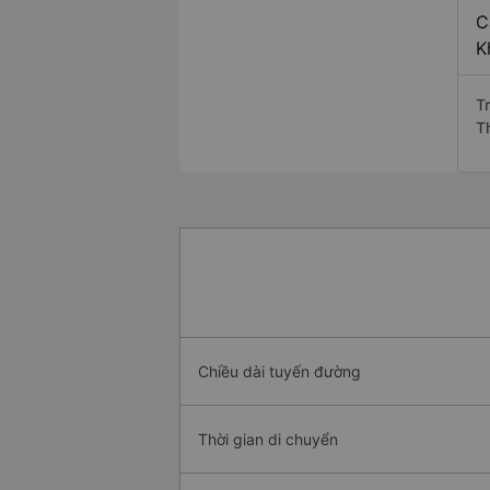
C
K
T
T
Chiều dài tuyến đường
Thời gian di chuyển