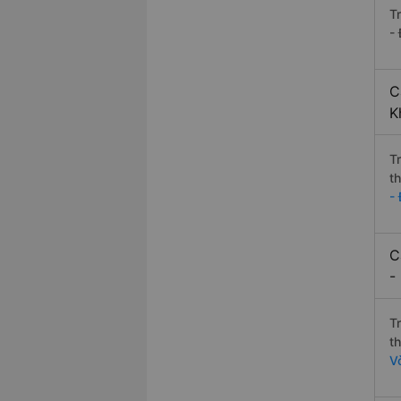
T
-
C
K
T
t
-
C
-
T
t
V