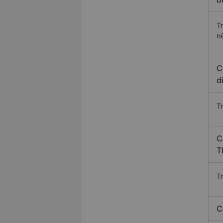
T
n
C
d
T
C
T
T
C