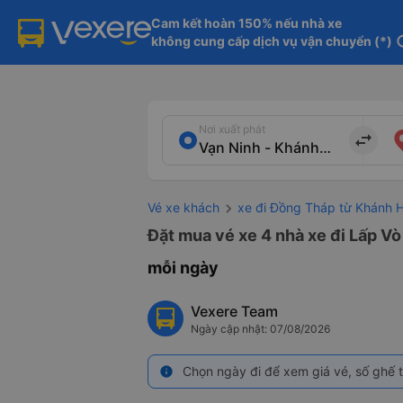
Cam kết hoàn 150% nếu nhà xe

không cung cấp dịch vụ vận chuyển (*)
in
Nơi xuất phát
import_export
Vé xe khách
xe đi Đồng Tháp từ Khánh 
Đặt mua vé xe 4 nhà xe đi Lấp Vò
mỗi ngày
Vexere Team
Ngày cập nhật: 07/08/2026
Chọn ngày đi để xem giá vé, số ghế t
info