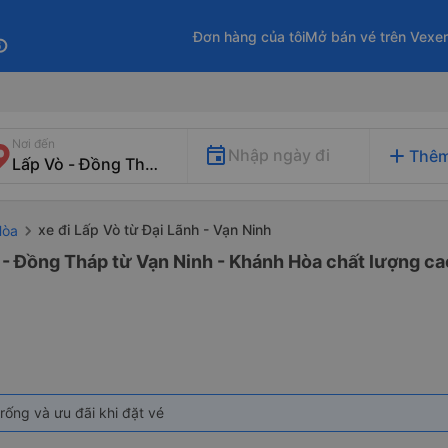
Đơn hàng của tôi
Mở bán vé trên Vexe
fo
Nơi đến
add
Nhập ngày đi
Thêm
xe đi Lấp Vò từ Đại Lãnh - Vạn Ninh
Hòa
 - Đồng Tháp từ Vạn Ninh - Khánh Hòa chất lượng cao
rống và ưu đãi khi đặt vé