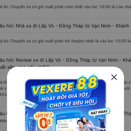
rả lời: Chuyến xe có giờ xuất phát sớm nhất vào lúc 10:00 là của nh
âu hỏi: Nhà xe đi Lấp Vò - Đồng Tháp từ Vạn Ninh - Khánh 
rả lời: Chuyến xe có giờ xuất phát trễ (muộn) nhất là vào lúc 10:00 l
âu hỏi: Review xe đi Lấp Vò - Đồng Tháp từ Vạn Ninh - Khá
uất sắc, cao cấp nhất?
rả lời: Những hãng xe đi Vạn Ninh - Khánh Hòa Lấp Vò - Đồng Tháp ch
hà xe Liên Hưng đi Lấp Vò - Đồng Tháp từ Vạn Ninh - Khánh Hòa với 
4636 đánh giá của khách hàng).
âu hỏi: Có loại xe Vạn Ninh - Khánh Hòa Lấp Vò - Đồng Th
imousine phòng đôi không?