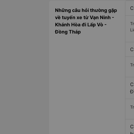
C
Những câu hỏi thường gặp
về tuyến xe từ Vạn Ninh -
T
Khánh Hòa đi Lấp Vò -
L
Đồng Tháp
C
T
C
Đ
Tr
C
b