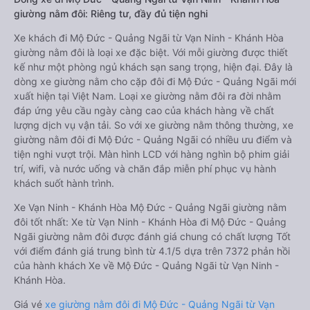
giường nằm đôi: Riêng tư, đầy đủ tiện nghi
Xe khách đi Mộ Đức - Quảng Ngãi từ Vạn Ninh - Khánh Hòa
giường nằm đôi là loại xe đặc biệt. Với mỗi giường được thiết
kế như một phòng ngủ khách sạn sang trọng, hiện đại. Đây là
dòng xe giường nằm cho cặp đôi đi Mộ Đức - Quảng Ngãi mới
xuất hiện tại Việt Nam. Loại xe giường nằm đôi ra đời nhằm
đáp ứng yêu cầu ngày càng cao của khách hàng về chất
lượng dịch vụ vận tải. So với xe giường nằm thông thường, xe
giường nằm đôi đi Mộ Đức - Quảng Ngãi có nhiều ưu điểm và
tiện nghi vượt trội. Màn hình LCD với hàng nghìn bộ phim giải
trí, wifi, và nước uống và chăn đắp miễn phí phục vụ hành
khách suốt hành trình.
Xe Vạn Ninh - Khánh Hòa Mộ Đức - Quảng Ngãi giường nằm
đôi tốt nhất: Xe từ Vạn Ninh - Khánh Hòa đi Mộ Đức - Quảng
Ngãi giường nằm đôi được đánh giá chung có chất lượng Tốt
với điểm đánh giá trung bình từ 4.1/5 dựa trên 7372 phản hồi
của hành khách Xe về Mộ Đức - Quảng Ngãi từ Vạn Ninh -
Khánh Hòa.
Giá vé
xe giường nằm đôi đi Mộ Đức - Quảng Ngãi từ Vạn