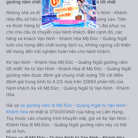
giường nằm chất lượng cao: Thoải mái, giá cả tốt nhất
Những nhà xe đi Mộ Đức - Quảng Ngãi từ Vạn Ninh - Khánh
Hòa đều sở hữu những xe giường nằm chất lượng cao. Trên
xe được trang bị đầy đủ các trang thiết bị hiện đại phục vụ
cho nhu cầu di chuyển của hành khách. Bên cạnh đó, các
hãng xe khách Vạn Ninh - Khánh Hòa Mộ Đức - Quảng Ngãi
luôn chú trọng đến chất lượng dịch vụ, không ngừng cải thiện
để mang đến trải nghiệm hoàn hảo cho hành khách.
Xe Vạn Ninh - Khánh Hòa Mộ Đức - Quảng Ngãi giường nằm
tốt nhất: Xe từ Vạn Ninh - Khánh Hòa đi Mộ Đức - Quảng Ngãi
giường nằm được đánh giá chung chất lượng Tốt với điểm
đánh giá trung bình từ 4.2/5 dựa trên 22883 phản hồi của
hành khách Xe về Mộ Đức - Quảng Ngãi từ Vạn Ninh - Khánh
Hòa.
Giá vé
xe giường nằm đi Mộ Đức - Quảng Ngãi từ Vạn Ninh -
Khánh Hòa
rẻ nhất là 370000VND của hãng xe Liên Hưng.
Tùy thuộc vào chương trình khuyến mãi, giá vé Xe Vạn Ninh -
Khánh Hòa đi Mộ Đức - Quảng Ngãi giường nằm này có thể
sẽ rẻ hơn.
Dòng xe đi Mộ Đức - Quảng Ngãi từ Vạn Ninh - Khánh Hòa