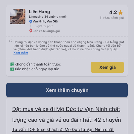
nhưng đủ để đánh giá 10/10.
star_rate
Liên Hưng
4.2
Limousine 34 giường (mới)
(14636 đánh giá)
Vạn Ninh, Vạn Giã
5 giờ 35 phút
Bến xe Quảng Ngãi
Chúng tôi đặt vé không cần thanh toán cho chặng Nha Trang - Đà Nẵng (rất
tiện lợi nếu bạn không có thẻ nước ngoài để thanh toán). Chúng tôi đến bến
xe (điểm khởi hành được ghi trên vé), và họ in vé cho chúng tôi tại quầy.
Chúng tôi cũng quyết định mua vé chiều về trực tiếp tại quầy, vì giá vé trên
Xem thêm
ứng dụng cũng giống nhau. Đầu tiên, chúng tôi đi xe buýt nhỏ đến điểm hẹn,
sau đó chuyển sang xe giường nằm. Tôi khuyên bạn nên mang theo áo len
ấm hoặc áo khoác mỏng, vì thỉnh thoảng trời khá lạnh, và chăn mền thì hơi
Không cần thanh toán trước
Xem giá
cũ, nhưng vẫn có sẵn. Cổng USB để sạc điện thoại hoạt động tốt, và có giấy
Xác nhận chỗ ngay lập tức
vệ sinh. Mọi thứ khá sạch sẽ. Chúng tôi trở về từ Đà Nẵng (bến xe Đà Nẵng,
Nhà ga B2, Lối ra 8) trên một loại xe buýt khác với ba hàng ghế ngả. Xe ít
rộng rãi hơn, nhưng vẫn khá thoải mái và tốt hơn nhiều so với một chuyến đi
8-10 tiếng ngồi một chỗ. Chúng tôi cũng dừng lại gần Nha Trang và sau đó
được đưa đến ga bằng xe buýt nhỏ. Họ cũng vận chuyển hàng hóa trong
suốt chuyến đi, và có thể sẽ có những điểm dừng chân. Tôi khuyên bạn nên
Xem thêm chuyến
chọn công ty này và đặt chỗ ngồi VIP.
Đặt mua vé xe đi Mộ Đức từ Vạn Ninh chất
lượng cao và giá vé ưu đãi nhất: 42 chuyến
Tư vấn TOP 5 xe khách đi Mộ Đức từ Vạn Ninh chất