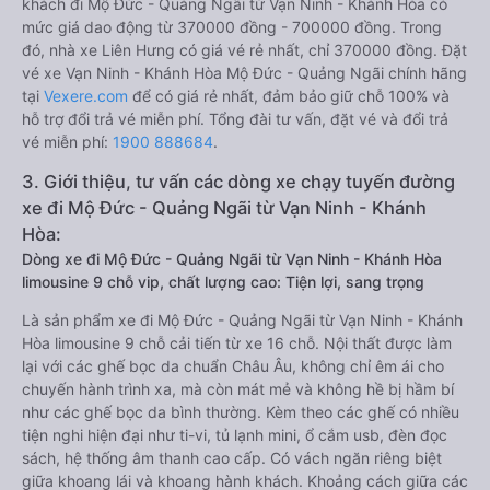
khách đi Mộ Đức - Quảng Ngãi từ Vạn Ninh - Khánh Hòa có
mức giá dao động từ 370000 đồng - 700000 đồng. Trong
đó, nhà xe Liên Hưng có giá vé rẻ nhất, chỉ 370000 đồng. Đặt
vé xe Vạn Ninh - Khánh Hòa Mộ Đức - Quảng Ngãi chính hãng
tại
Vexere.com
để có giá rẻ nhất, đảm bảo giữ chỗ 100% và
hỗ trợ đổi trả vé miễn phí. Tổng đài tư vấn, đặt vé và đổi trả
vé miễn phí:
1900 888684
.
3. Giới thiệu, tư vấn các dòng xe chạy tuyến đường
xe đi Mộ Đức - Quảng Ngãi từ Vạn Ninh - Khánh
Hòa:
Dòng xe đi Mộ Đức - Quảng Ngãi từ Vạn Ninh - Khánh Hòa
limousine 9 chỗ vip, chất lượng cao: Tiện lợi, sang trọng
Là sản phẩm xe đi Mộ Đức - Quảng Ngãi từ Vạn Ninh - Khánh
Hòa limousine 9 chỗ cải tiến từ xe 16 chỗ. Nội thất được làm
lại với các ghế bọc da chuẩn Châu Âu, không chỉ êm ái cho
chuyến hành trình xa, mà còn mát mẻ và không hề bị hầm bí
như các ghế bọc da bình thường. Kèm theo các ghế có nhiều
tiện nghi hiện đại như ti-vi, tủ lạnh mini, ổ cắm usb, đèn đọc
sách, hệ thống âm thanh cao cấp. Có vách ngăn riêng biệt
giữa khoang lái và khoang hành khách. Khoảng cách giữa các