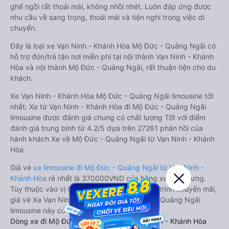
ghế ngồi rất thoải mái, không nhồi nhét. Luôn đáp ứng được
nhu cầu về sang trọng, thoải mái và tiện nghi trong việc di
chuyển.
Đây là loại xe Vạn Ninh - Khánh Hòa Mộ Đức - Quảng Ngãi có
hỗ trợ đón/trả tận nơi miễn phí tại nội thành Vạn Ninh - Khánh
Hòa và nội thành Mộ Đức - Quảng Ngãi, rất thuận tiện cho du
khách.
Xe Vạn Ninh - Khánh Hòa Mộ Đức - Quảng Ngãi limousine tốt
nhất: Xe từ Vạn Ninh - Khánh Hòa đi Mộ Đức - Quảng Ngãi
limousine được đánh giá chung có chất lượng Tốt với điểm
đánh giá trung bình từ 4.2/5 dựa trên 27261 phản hồi của
hành khách Xe về Mộ Đức - Quảng Ngãi từ Vạn Ninh - Khánh
Hòa.
Giá vé
xe limousine đi Mộ Đức - Quảng Ngãi từ Vạn Ninh -
Khánh Hòa
rẻ nhất là 370000VND của hãng xe Liên Hưng.
Tùy thuộc vào vị trí ngồi của bạn và chương trình khuyến mãi,
giá vé Xe Vạn Ninh - Khánh Hòa đi Mộ Đức - Quảng Ngãi
limousine này có thể sẽ rẻ hơn
Dòng xe đi Mộ Đức - Quảng Ngãi từ Vạn Ninh - Khánh Hòa