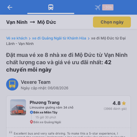
arrow_back
-30k
Vạn Ninh
Mộ Đức
Chọn ngày
Vé xe khách
xe đi Quảng Ngãi từ Khánh Hòa
xe đi Mộ Đức từ Đại
Lãnh - Vạn Ninh
Đặt mua vé xe 8 nhà xe đi Mộ Đức từ Vạn Ninh
chất lượng cao và giá vé ưu đãi nhất
: 42
chuyến mỗi ngày
Vexere Team
Ngày cập nhật: 06/08/2026
Phương Trang
4.8
Limousine giường nằm 34 chỗ
(3966 đánh giá)
Bến xe Miền Tây
15 giờ 30 phút
Bến xe Quảng Ngãi
Excellent bus and very safe driving. To make this a 5-star experience, I