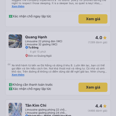
suggest the company implements a "no sound" policy for phones during the
night to respect those sleeping. It is a sleeper bus, so quiet is key! Also,
please display the Wi-Fi password clearly inside the cabin for convenience. I
Xem thêm
would definitely ride with them again! -------------- ​ Xe chất lượng tốt và
tài xế lái xe rất an toàn. Để dịch vụ hoàn hảo hơn, tôi góp ý nhà xe nên có
quy định rõ ràng về việc giữ im lặng (tắt âm thanh điện thoại) vào ban đêm
Xác nhận chỗ ngay lập tức
Xem giá
để tránh làm phiền hành khách khác ngủ. Ngoài ra, nhà xe nên dán sẵn mật
khẩu Wi-Fi trong xe để hành khách dễ dàng sử dụng. Tôi vẫn sẽ tiếp tục ủng
hộ nhà xe trong tương lai!
Quang Hạnh
4.0
Limousine 22 phòng đơn (WC)
(1289 đánh giá)
Limousine 32 giường (WC)
Tu Bông
6 giờ 15 phút
Bến xe Quảng Ngãi
Xe khởi hành từ bến xe Đà Nẵng và dừng ở khu B. Luôn liên lạc, bạn có thể
gọi điện và tìm hiểu cách tìm. Nơi khá thoải mái và riêng tư. Có nhà vệ sinh
khô ráo. Trên đường đi không có điểm dừng dài để nghỉ giải lao. Nhìn chung
mọi thứ đều tuyệt vời.
Xem thêm
Không cần thanh toán trước
Xem giá
Xác nhận chỗ ngay lập tức
Tân Kim Chi
4.4
Limousine giường phòng 22 chỗ (CABIN) (WC)
(4466 đánh giá)
Limousine giường phòng 24 chỗ (CABIN)
Khánh Hòa - PVOIL CHXD Vạn Bình