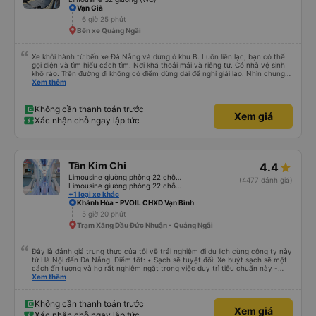
Vạn Giã
6 giờ 25 phút
Bến xe Quảng Ngãi
Xe khởi hành từ bến xe Đà Nẵng và dừng ở khu B. Luôn liên lạc, bạn có thể
gọi điện và tìm hiểu cách tìm. Nơi khá thoải mái và riêng tư. Có nhà vệ sinh
khô ráo. Trên đường đi không có điểm dừng dài để nghỉ giải lao. Nhìn chung
mọi thứ đều tuyệt vời.
Xem thêm
Không cần thanh toán trước
Xem giá
Xác nhận chỗ ngay lập tức
Tân Kim Chi
4.4
Limousine giường phòng 22 chỗ (CABIN) (WC)
(4477 đánh giá)
Limousine giường phòng 22 chỗ (KIM LONG) (WC)
+1 loại xe khác
Khánh Hòa - PVOIL CHXD Vạn Bình
5 giờ 20 phút
Trạm Xăng Dầu Đức Nhuận - Quảng Ngãi
Đây là đánh giá trung thực của tôi về trải nghiệm đi du lịch cùng công ty này
từ Hà Nội đến Đà Nẵng. Điểm tốt: • Sạch sẽ tuyệt đối: Xe buýt sạch sẽ một
cách ấn tượng và họ rất nghiêm ngặt trong việc duy trì tiêu chuẩn này -
không được phép ăn trên xe. Đây là lần đầu tiên tôi thấy sự chú trọng đến
Xem thêm
vấn đề sạch sẽ như vậy ở Việt Nam. Mọi thứ bên trong xe buýt đều trông
mới và sạch sẽ. • WiFi đáng tin cậy: WiFi trên xe hoạt động hoàn hảo trong
suốt chuyến đi. • Tùy chọn sạc: Có sẵn cổng sạc USB và USB-C, đây cũng
Không cần thanh toán trước
Xem giá
là lần đầu tiên tôi thấy. • Môi trường yên tĩnh và thanh bình: Họ không bật
Xác nhận chỗ ngay lập tức