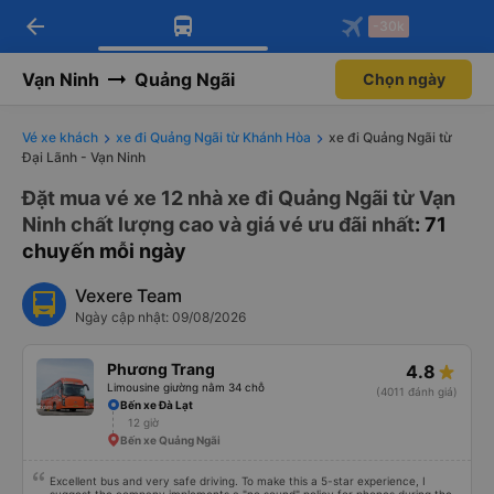
arrow_back
Tải app Vexere ngay!
Tải app Vexere
-30k
Mở app
Mở app
Nhận ưu đãi thành viên độc
-30k/ghế khi đặt vé máy bay qua
quyền
app
Vạn Ninh
Quảng Ngãi
Chọn ngày
Vé xe khách
xe đi Quảng Ngãi từ Khánh Hòa
xe đi Quảng Ngãi từ
Đại Lãnh - Vạn Ninh
Đặt mua vé xe 12 nhà xe đi Quảng Ngãi từ Vạn
Ninh chất lượng cao và giá vé ưu đãi nhất
: 71
chuyến mỗi ngày
Vexere Team
Ngày cập nhật: 09/08/2026
Phương Trang
4.8
Limousine giường nằm 34 chỗ
(4011 đánh giá)
Bến xe Đà Lạt
12 giờ
Bến xe Quảng Ngãi
Excellent bus and very safe driving. To make this a 5-star experience, I