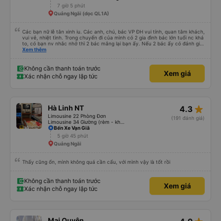
7 giờ 5 phút
Quảng Ngãi (dọc QL1A)
Các bạn nữ lễ tân xinh iu. Các anh, chú, bác VP ĐH vui tính, quan tâm khách,
vui vẻ, nhiệt tình. Trong chuyến đi của mình có 2 gia đình bác lớn tuổi nc khá
to, có bạn nv nhắc nhở thì 2 bác mắng lại bạn ấy. Nếu 2 bác ấy có đánh giá
xấu thì mình ngược lại nha. Bạn ấy nhắc nhở rất đúng. 2 bác nói rất to. To
Xem thêm
đến lỗi mình ngủ còn mơ được câu chuyện các bác nói với nhau xuất hiện
trong giấc mơ của mình luôn. Nên nếu bạn ấy bị phản ánh thì đừng trừ lương
bạn ấy nha. Nếu bạn ấy bị trừ thì bảo bạn ấy liên hệ sđt của mình, mình hỗ
Không cần thanh toán trước
Xem giá
trợ ạ. Số mình đuôi 666, chuyến ĐH-NT ngày 16/1. À các bạn nữ lễ tân xinh
Xác nhận chỗ ngay lập tức
iu còn đổi cho mình phòng đơn sang đôi xong còn note là (một mình) yêu
luôn. Nhưng phòng đôi mà nằm một thì mỗi lần xe rẽ 1 cái là ✈️ Ít đi xe khách
nhưng đủ để đánh giá 10/10.
star_rate
Hà Linh NT
4.3
Limousine 22 Phòng Đơn
(191 đánh giá)
Limousine 34 Giường (rèm - không WC)
Bến Xe Vạn Giã
5 giờ 45 phút
Quảng Ngãi
Thấy cũng ổn, mình không quá cần cẩu, với mình vậy là tốt rồi
Không cần thanh toán trước
Xem giá
Xác nhận chỗ ngay lập tức
Mai Quyên