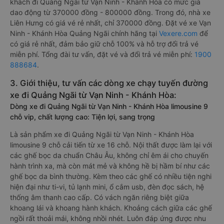
khách đi Quảng Ngãi từ Vạn Ninh - Khánh Hòa có mức giá
dao động từ 370000 đồng - 800000 đồng. Trong đó, nhà xe
Liên Hưng có giá vé rẻ nhất, chỉ 370000 đồng. Đặt vé xe Vạn
Ninh - Khánh Hòa Quảng Ngãi chính hãng tại
Vexere.com
để
có giá rẻ nhất, đảm bảo giữ chỗ 100% và hỗ trợ đổi trả vé
miễn phí. Tổng đài tư vấn, đặt vé và đổi trả vé miễn phí:
1900
888684
.
3. Giới thiệu, tư vấn các dòng xe chạy tuyến đường
xe đi Quảng Ngãi từ Vạn Ninh - Khánh Hòa:
Dòng xe đi Quảng Ngãi từ Vạn Ninh - Khánh Hòa limousine 9
chỗ vip, chất lượng cao: Tiện lợi, sang trọng
Là sản phẩm xe đi Quảng Ngãi từ Vạn Ninh - Khánh Hòa
limousine 9 chỗ cải tiến từ xe 16 chỗ. Nội thất được làm lại với
các ghế bọc da chuẩn Châu Âu, không chỉ êm ái cho chuyến
hành trình xa, mà còn mát mẻ và không hề bị hầm bí như các
ghế bọc da bình thường. Kèm theo các ghế có nhiều tiện nghi
hiện đại như ti-vi, tủ lạnh mini, ổ cắm usb, đèn đọc sách, hệ
thống âm thanh cao cấp. Có vách ngăn riêng biệt giữa
khoang lái và khoang hành khách. Khoảng cách giữa các ghế
ngồi rất thoải mái, không nhồi nhét. Luôn đáp ứng được nhu