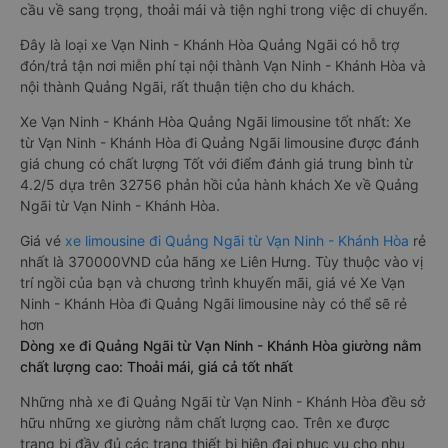
cầu về sang trọng, thoải mái và tiện nghi trong việc di chuyển.
Đây là loại xe Vạn Ninh - Khánh Hòa Quảng Ngãi có hỗ trợ
đón/trả tận nơi miễn phí tại nội thành Vạn Ninh - Khánh Hòa và
nội thành Quảng Ngãi, rất thuận tiện cho du khách.
Xe Vạn Ninh - Khánh Hòa Quảng Ngãi limousine tốt nhất: Xe
từ Vạn Ninh - Khánh Hòa đi Quảng Ngãi limousine được đánh
giá chung có chất lượng Tốt với điểm đánh giá trung bình từ
4.2/5 dựa trên 32756 phản hồi của hành khách Xe về Quảng
Ngãi từ Vạn Ninh - Khánh Hòa.
Giá vé
xe limousine đi Quảng Ngãi từ Vạn Ninh - Khánh Hòa
rẻ
nhất là 370000VND của hãng xe Liên Hưng. Tùy thuộc vào vị
trí ngồi của bạn và chương trình khuyến mãi, giá vé Xe Vạn
Ninh - Khánh Hòa đi Quảng Ngãi limousine này có thể sẽ rẻ
hơn
Dòng xe đi Quảng Ngãi từ Vạn Ninh - Khánh Hòa giường nằm
chất lượng cao: Thoải mái, giá cả tốt nhất
Những nhà xe đi Quảng Ngãi từ Vạn Ninh - Khánh Hòa đều sở
hữu những xe giường nằm chất lượng cao. Trên xe được
trang bị đầy đủ các trang thiết bị hiện đại phục vụ cho nhu