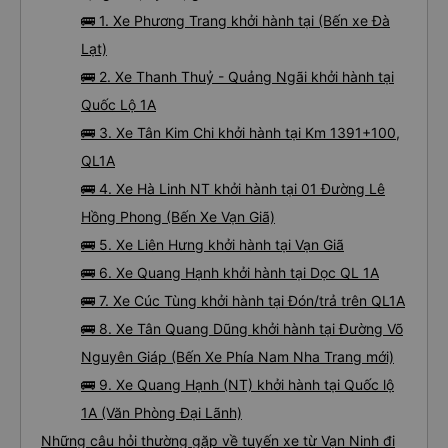
🚌 1. Xe Phương Trang khởi hành tại (Bến xe Đà
Lạt)
🚌 2. Xe Thanh Thuỷ - Quảng Ngãi khởi hành tại
Quốc Lộ 1A
🚌 3. Xe Tân Kim Chi khởi hành tại Km 1391+100,
QL1A
🚌 4. Xe Hà Linh NT khởi hành tại 01 Đường Lê
Hồng Phong (Bến Xe Vạn Giã)
🚌 5. Xe Liên Hưng khởi hành tại Vạn Giã
🚌 6. Xe Quang Hạnh khởi hành tại Dọc QL 1A
🚌 7. Xe Cúc Tùng khởi hành tại Đón/trả trên QL1A
🚌 8. Xe Tân Quang Dũng khởi hành tại Đường Võ
Nguyên Giáp (Bến Xe Phía Nam Nha Trang mới)
🚌 9. Xe Quang Hạnh (NT) khởi hành tại Quốc lộ
1A (Văn Phòng Đại Lãnh)
Những câu hỏi thường gặp về tuyến xe từ Vạn Ninh đi