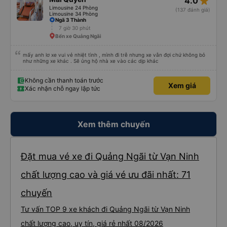
star_rate
4.0
Limousine 24 Phòng
(137 đánh giá)
Limousine 34 Phòng
Ngã 3 Thành
7 giờ 30 phút
Bến xe Quảng Ngãi
mấy anh lơ xe vui vẻ nhiệt tình , mình đi trễ nhưng xe vẫn đợi chứ không bỏ
như những xe khác . Sẽ ủng hộ nhà xe vào các dịp khác
Không cần thanh toán trước
Xem giá
Xác nhận chỗ ngay lập tức
Xem thêm chuyến
Đặt mua vé xe đi Quảng Ngãi từ Vạn Ninh
chất lượng cao và giá vé ưu đãi nhất: 71
chuyến
Tư vấn TOP 9 xe khách đi Quảng Ngãi từ Vạn Ninh
chất lượng cao, uy tín, giá rẻ nhất 08/2026