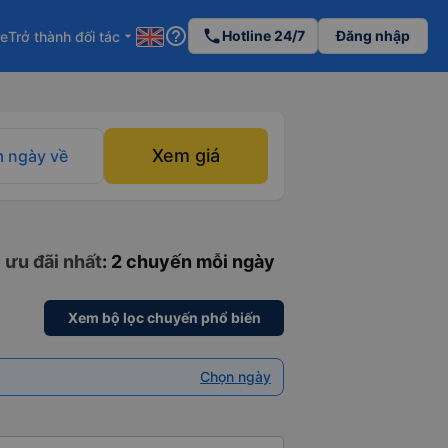
help_outline
phone
Hotline 24/7
Đăng nhập
re
Trở thành đối tác
arrow_drop_down
Xem giá
 ngày về
 ưu đãi nhất
: 2 chuyến mỗi ngày
Xem bộ lọc chuyến phổ biến
Chọn ngày