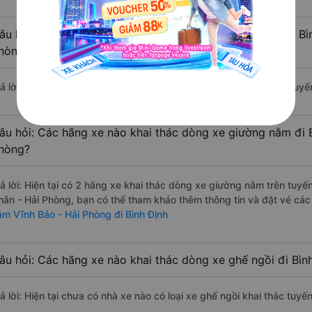
âu hỏi: Các hãng xe nào khai thác dòng xe Limousine đi Bì
hòng?
ả lời: Hiện tại chưa có nhà xe nào có loại xe limousine khai thác tuy
âu hỏi: Các hãng xe nào khai thác dòng xe giường nằm đi B
hòng?
rả lời: Hiện tại có 2 hãng xe khai thác dòng xe giường nằm trên tuy
hân - Hải Phòng, bạn có thể tham khảo thêm thông tin và đặt vé các 
ằm Vĩnh Bảo - Hải Phòng đi Bình Định
âu hỏi: Các hãng xe nào khai thác dòng xe ghế ngồi đi Bìn
ả lời: Hiện tại chưa có nhà xe nào có loại xe ghế ngồi khai thác tuyế