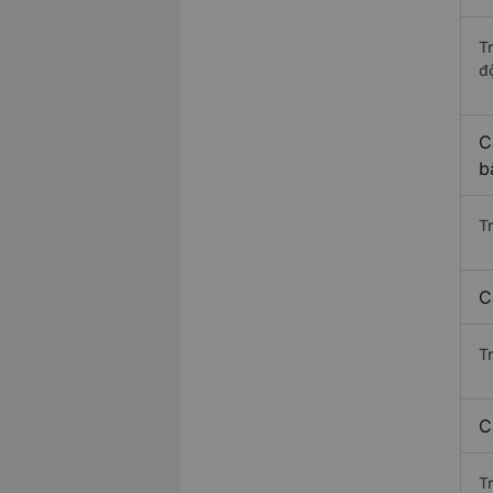
T
độ
C
b
T
C
T
C
T