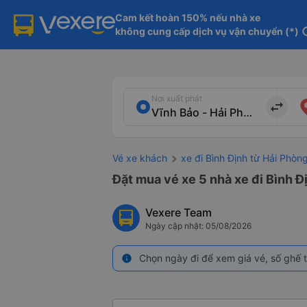
Cam kết hoàn 150% nếu nhà xe

không cung cấp dịch vụ vận chuyển (*)
in
Nơi xuất phát
import_export
Vé xe khách
xe đi Bình Định từ Hải Phòn
Đặt mua vé xe 5 nhà xe đi Bình Đ
Vexere Team
Ngày cập nhật: 05/08/2026
Chọn ngày đi để xem giá vé, số ghế t
info