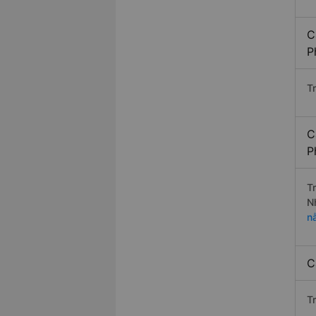
C
P
Tr
C
P
T
N
n
C
Tr