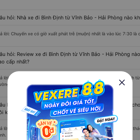
âu hỏi: Nhà xe đi Bình Định từ Vĩnh Bảo - Hải Phòng nào kh
rả lời: Chuyến xe có giờ xuất phát trễ (muộn) nhất là vào lúc 7:30 l
âu hỏi: Review xe đi Bình Định từ Vĩnh Bảo - Hải Phòng nào 
ao cấp nhất?
rả lời: Tạm thời chưa đủ review để đánh giá có nhà xe đi Bình Định t
ường này có chất lượng xuất sắc.
âu hỏi: Có loại xe Vĩnh Bảo - Hải Phòng Bình Định dành ch
ôi không?
rả lời: Hiện tại chưa có nhà xe nào có loại xe giường nằm đôi khai th
ịnh.