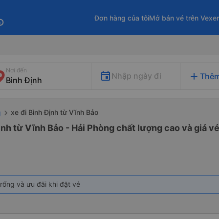
Đơn hàng của tôi
Mở bán vé trên Vexe
fo
Nơi đến
add
Nhập ngày đi
Thêm
xe đi Bình Định từ Vĩnh Bảo
g
ịnh từ Vĩnh Bảo - Hải Phòng chất lượng cao và giá vé
rống và ưu đãi khi đặt vé