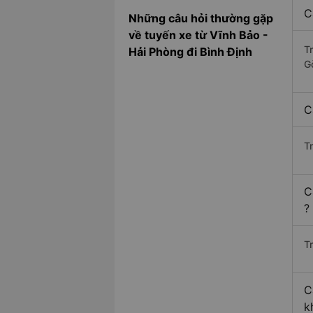
C
Những câu hỏi thường gặp
về tuyến xe từ Vĩnh Bảo -
T
Hải Phòng đi Bình Định
G
C
T
C
?
Tr
C
k