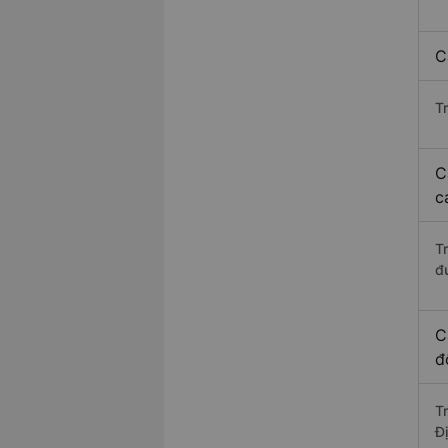
C
T
C
c
T
đ
C
đ
T
Đ