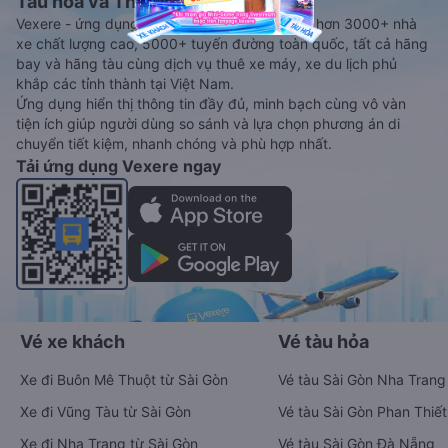
Tàu hoả và Thuê xe
Vexere - ứng dụng đặt vé đa phương tiện với hơn 3000+ nhà
xe chất lượng cao, 5000+ tuyến đường toàn quốc, tất cả hãng
bay và hãng tàu cùng dịch vụ thuê xe máy, xe du lịch phủ
khắp các tỉnh thành tại Việt Nam.
Ứng dụng hiển thị thông tin đầy đủ, minh bạch cùng vô vàn
tiện ích giúp người dùng so sánh và lựa chọn phương án di
chuyển tiết kiệm, nhanh chóng và phù hợp nhất.
Tải ứng dụng Vexere ngay
Vé xe khách
Vé tàu hỏa
Xe đi Buôn Mê Thuột từ Sài Gòn
Vé tàu Sài Gòn Nha Trang
Xe đi Vũng Tàu từ Sài Gòn
Vé tàu Sài Gòn Phan Thiết
Xe đi Nha Trang từ Sài Gòn
Vé tàu Sài Gòn Đà Nẵng