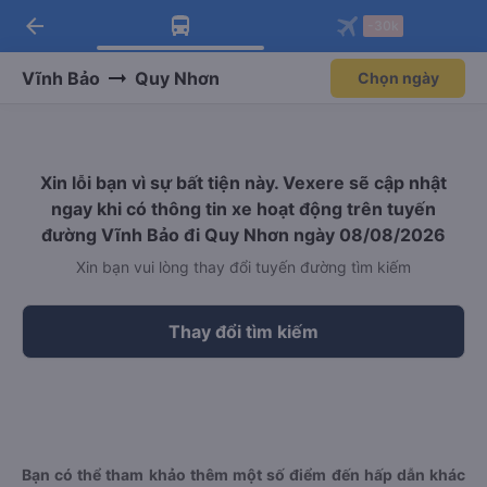
arrow_back
Tải app Vexere ngay!
Tải app Vexere
-30k
Mở app
Mở app
Nhận ưu đãi thành viên độc
-30k/ghế khi đặt vé máy bay qua
quyền
app
Vĩnh Bảo
Quy Nhơn
Chọn ngày
Xin lỗi bạn vì sự bất tiện này. Vexere sẽ cập nhật
ngay khi có thông tin xe hoạt động trên tuyến
đường Vĩnh Bảo đi Quy Nhơn ngày 08/08/2026
Xin bạn vui lòng thay đổi tuyến đường tìm kiếm
Thay đổi tìm kiếm
Bạn có thể tham khảo thêm một số điểm đến hấp dẫn khác