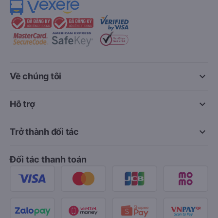
keyboard_arrow_down
Về chúng tôi
keyboard_arrow_down
Hỗ trợ
keyboard_arrow_down
Trở thành đối tác
Đối tác thanh toán