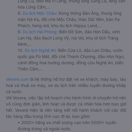
Lũng Cú, đèo Mã Pí Lèng, thung lũng Sủng Là, làng văn
hóa Lũng Cẩm,...
8.
Du lịch Mộc Châu:
Rừng thông Bản Áng, thung lũng
mận Nà Ka, đồi chè Mộc Châu, thác Dải Yếm, bản Pa
Phách, hang dơi, khu du lịch Happy Land,...
9.
Du lịch Hải Phòng:
Biển Đồ Sơn, đảo Hòn Dấu, vịnh
Lan Hạ, đảo Bạch Long Vỹ, núi Voi, khu di tích Tràng
Kênh,...
10.
Du lịch Nghệ An:
Biển Cửa Lò, đảo Lan Châu, vườn
quốc gia Pù Mát, đồi chè Thanh Chương, đảo Hòn Ngư,
cánh đồng hoa hướng dương, đồng cừu Nghệ An, biển
Thiên Cầm,...
Vexere.com
là hệ thống hỗ trợ đặt vé xe khách, máy bay, tàu
hoả và thuê xe máy, xe du lịch trên nhiều tuyến đường khắp
cả nước.
Với Vexere, việc lập kế hoạch cho hành trình di chuyển trở nên
vô cùng đơn giản, linh hoạt và được cá nhân hóa hơn bao giờ
hết. Vexere hiện là nền tảng kết nối hành khách với các đối
tác hàng đầu trong lĩnh vực đi lại, bao gồm:
• 2000+ hãng xe chất lượng cao trên 5000+ tuyến
đường trong và ngoài nước.