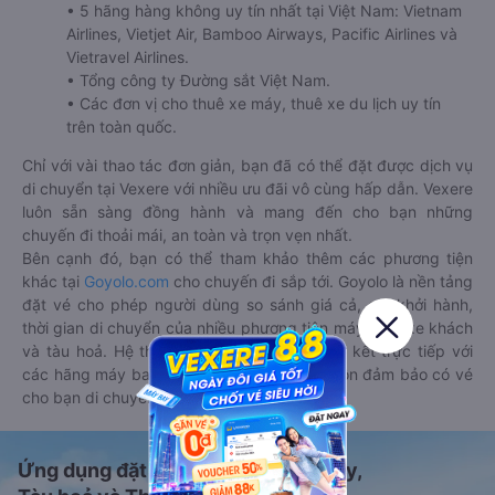
• 5 hãng hàng không uy tín nhất tại Việt Nam: Vietnam
Airlines, Vietjet Air, Bamboo Airways, Pacific Airlines và
Vietravel Airlines.
• Tổng công ty Đường sắt Việt Nam.
• Các đơn vị cho thuê xe máy, thuê xe du lịch uy tín
trên toàn quốc.
Chỉ với vài thao tác đơn giản, bạn đã có thể đặt được dịch vụ
di chuyển tại Vexere với nhiều ưu đãi vô cùng hấp dẫn. Vexere
luôn sẵn sàng đồng hành và mang đến cho bạn những
chuyến đi thoải mái, an toàn và trọn vẹn nhất.
Bên cạnh đó, bạn có thể tham khảo thêm các phương tiện
khác tại
Goyolo.com
cho chuyến đi sắp tới. Goyolo là nền tảng
đặt vé cho phép người dùng so sánh giá cả, giờ khởi hành,
thời gian di chuyển của nhiều phương tiện máy bay, xe khách
và tàu hoả. Hệ thống của Goyolo được liên kết trực tiếp với
các hãng máy bay, xe khách và tàu hoả, luôn đảm bảo có vé
cho bạn di chuyển.
Ứng dụng đặt vé Xe khách, Máy bay,