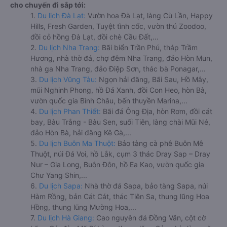
cho chuyến đi sắp tới:
1.
Du lịch Đà Lạt:
Vườn hoa Đà Lạt, làng Cù Lần, Happy
Hills, Fresh Garden, Tuyệt tình cốc, vườn thú Zoodoo,
đồi cỏ hồng Đà Lạt, đồi chè Cầu Đất,...
2.
Du lịch Nha Trang:
Bãi biển Trần Phú, tháp Trầm
Hương, nhà thờ đá, chợ đêm Nha Trang, đảo Hòn Mun,
nhà ga Nha Trang, đảo Điệp Sơn, thác bà Ponagar,...
3.
Du lịch Vũng Tàu:
Ngọn hải đăng, Bãi Sau, Hồ Mây,
mũi Nghinh Phong, hồ Đá Xanh, đồi Con Heo, hòn Bà,
vườn quốc gia Bình Châu, bến thuyền Marina,...
4.
Du lịch Phan Thiết:
Bãi đá Ông Địa, hòn Rơm, đồi cát
bay, Bàu Trắng - Bàu Sen, suối Tiên, làng chài Mũi Né,
đảo Hòn Bà, hải đăng Kê Gà,...
5.
Du lịch Buôn Ma Thuột:
Bảo tàng cà phê Buôn Mê
Thuột, núi Đá Voi, hồ Lắk, cụm 3 thác Dray Sap – Dray
Nur – Gia Long, Buôn Đôn, hồ Ea Kao, vườn quốc gia
Chư Yang Shin,...
6.
Du lịch Sapa:
Nhà thờ đá Sapa, bảo tàng Sapa, núi
Hàm Rồng, bản Cát Cát, thác Tiên Sa, thung lũng Hoa
Hồng, thung lũng Mường Hoa,...
7.
Du lịch Hà Giang:
Cao nguyên đá Đồng Văn, cột cờ