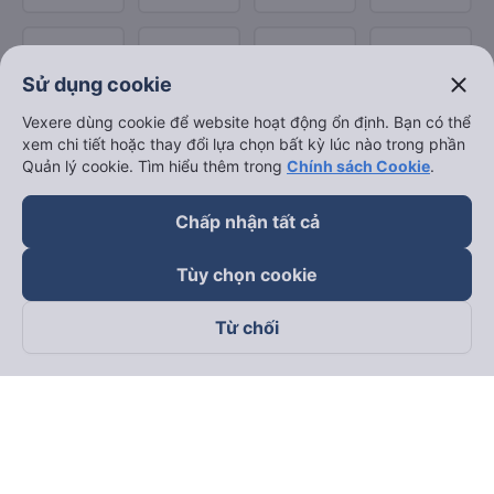
close
Sử dụng cookie
Vexere dùng cookie để website hoạt động ổn định. Bạn có thể
xem chi tiết hoặc thay đổi lựa chọn bất kỳ lúc nào trong phần
Quản lý cookie. Tìm hiểu thêm trong
Chính sách Cookie
.
Chấp nhận tất cả
Tùy chọn cookie
Từ chối
Theo dõi chúng tôi trên
Facebook
Tiktok
Youtube
Công ty TNHH Thương Mại Dịch Vụ Vexere