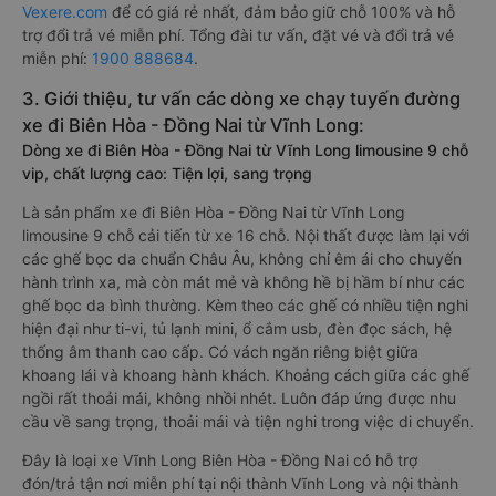
Vexere.com
để có giá rẻ nhất, đảm bảo giữ chỗ 100% và hỗ
trợ đổi trả vé miễn phí. Tổng đài tư vấn, đặt vé và đổi trả vé
miễn phí:
1900 888684
.
3. Giới thiệu, tư vấn các dòng xe chạy tuyến đường
xe đi Biên Hòa - Đồng Nai từ Vĩnh Long:
Dòng xe đi Biên Hòa - Đồng Nai từ Vĩnh Long limousine 9 chỗ
vip, chất lượng cao: Tiện lợi, sang trọng
Là sản phẩm xe đi Biên Hòa - Đồng Nai từ Vĩnh Long
limousine 9 chỗ cải tiến từ xe 16 chỗ. Nội thất được làm lại với
các ghế bọc da chuẩn Châu Âu, không chỉ êm ái cho chuyến
hành trình xa, mà còn mát mẻ và không hề bị hầm bí như các
ghế bọc da bình thường. Kèm theo các ghế có nhiều tiện nghi
hiện đại như ti-vi, tủ lạnh mini, ổ cắm usb, đèn đọc sách, hệ
thống âm thanh cao cấp. Có vách ngăn riêng biệt giữa
khoang lái và khoang hành khách. Khoảng cách giữa các ghế
ngồi rất thoải mái, không nhồi nhét. Luôn đáp ứng được nhu
cầu về sang trọng, thoải mái và tiện nghi trong việc di chuyển.
Đây là loại xe Vĩnh Long Biên Hòa - Đồng Nai có hỗ trợ
đón/trả tận nơi miễn phí tại nội thành Vĩnh Long và nội thành