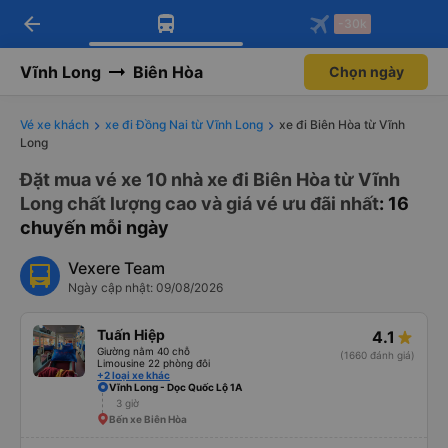
arrow_back
Tải app Vexere ngay!
Tải app Vexere
-30k
Mở app
Mở app
Nhận ưu đãi thành viên độc
-30k/ghế khi đặt vé máy bay qua
quyền
app
Vĩnh Long
Biên Hòa
Chọn ngày
Vé xe khách
xe đi Đồng Nai từ Vĩnh Long
xe đi Biên Hòa từ Vĩnh
Long
Đặt mua vé xe 10 nhà xe đi Biên Hòa từ Vĩnh
Long chất lượng cao và giá vé ưu đãi nhất
: 16
chuyến mỗi ngày
Vexere Team
Ngày cập nhật: 09/08/2026
Tuấn Hiệp
4.1
Giường nằm 40 chỗ
(1660 đánh giá)
Limousine 22 phòng đôi
+2 loại xe khác
Vĩnh Long - Dọc Quốc Lộ 1A
3 giờ
Bến xe Biên Hòa