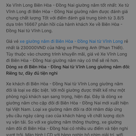
Xe Vĩnh Long Biên Hòa - Đồng Nai giường nằm tốt nhất: Xe từ
Vĩnh Long đi Biên Hòa - Đồng Nai giường nằm được đánh giá
chung chất lượng Tốt với điểm đánh giá trung bình từ 3.8/5
dựa trên 16667 phản hồi của hành khách Xe về Biên Hòa -
Đồng Nai từ Vĩnh Long.
Giá vé
xe giường nằm đi Biên Hòa - Đồng Nai từ Vĩnh Long
rẻ
nhất là 230000VND của hãng xe Phương Anh (Phan Thiết).
Tùy thuộc vào chương trình khuyến mãi, giá vé Xe Vĩnh Long
đi Biên Hòa - Đồng Nai giường nằm này có thể sẽ rẻ hơn.
Dòng xe đi Biên Hòa - Đồng Nai từ Vĩnh Long giường nằm đôi:
Riêng tư, đầy đủ tiện nghi
Xe khách đi Biên Hòa - Đồng Nai từ Vĩnh Long giường nằm
đôi là loại xe đặc biệt. Với mỗi giường được thiết kế như một
phòng ngủ khách sạn sang trọng, hiện đại. Đây là dòng xe
giường nằm cho cặp đôi đi Biên Hòa - Đồng Nai mới xuất hiện
tại Việt Nam. Loại xe giường nằm đôi ra đời nhằm đáp ứng
yêu cầu ngày càng cao của khách hàng về chất lượng dịch
vụ vận tải. So với xe giường nằm thông thường, xe giường
nằm đôi đi Biên Hòa - Đồng Nai có nhiều ưu điểm và tiện nghi
vượt trội. Màn hình LCD với hàng nghìn bộ phim giải trí, wifi,