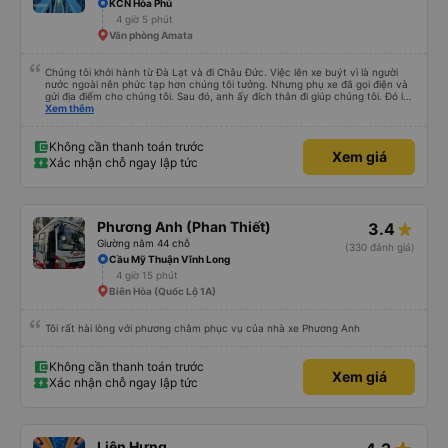
KCN Hòa Phú
4 giờ 5 phút
Văn phòng Amata
Chúng tôi khởi hành từ Đà Lạt và đi Châu Đức. Việc lên xe buýt vì là người
nước ngoài nên phức tạp hơn chúng tôi tưởng. Nhưng phụ xe đã gọi điện và
gửi địa điểm cho chúng tôi. Sau đó, anh ấy đích thân đi giúp chúng tôi. Đó là
lần đầu tiên đi xe giường nằm với hai đứa trẻ nhỏ khá thú vị. Chúng tôi không
Xem thêm
chắc chắn khi nào xe sẽ dừng lại để nghỉ hoặc ăn uống. Tôi rất ngạc nhiên
khi xe dừng lại lúc nửa đêm ở Cần Thơ và mọi người xuống xe ăn. Khi đến
điểm dừng, họ đánh thức chúng tôi dậy và đảm bảo chúng tôi đã sẵn sàng.
Không cần thanh toán trước
Xem giá
Nhìn chung, đó là một trải nghiệm tốt. Mỗi giường đều có gối và chăn, và đủ
Xác nhận chỗ ngay lập tức
chỗ cho 1 người lớn và 1 trẻ em nằm thoải mái.
Phương Anh (Phan Thiết)
3.4
Giường nằm 44 chỗ
(330 đánh giá)
Cầu Mỹ Thuận Vĩnh Long
4 giờ 15 phút
Biên Hòa (Quốc Lộ 1A)
Tôi rất hài lòng với phương châm phục vụ của nhà xe Phương Anh
Không cần thanh toán trước
Xem giá
Xác nhận chỗ ngay lập tức
Liên Hưng