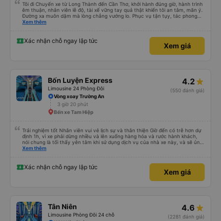
Tôi đi Chuyến xe từ Long Thành đến Cần Thơ, khởi hành đúng giờ, hành trình
êm thuận, nhân viên lễ độ, tài xế vững tay quả thật khiến tôi an tâm, mãn ý.
Đường xa muôn dặm mà lòng chẳng vướng lo. Phục vụ tận tụy, tác phong
nghiêm cẩn, hiếm thấy giữa thời buổi kim tiền vội vã. Xã hội loạn đạo. Xin gửi
Xem thêm
lời tán dương chân thành, kính chúc nhà xe ngày một hưng thịnh, vạn lộ bình
an.”
Xác nhận chỗ ngay lập tức
Xem giá
Bốn Luyện Express
4.2
Limousine 24 Phòng Đôi
(550 đánh giá)
Vòng xoay Trường An
3 giờ 20 phút
Bến xe Tam Hiệp
Trải nghiệm tốt Nhân viên vui vẻ lịch sự và thân thiện Giờ đến có trễ hơn dự
định 1h, vì xe phải dừng nhiều và lên xuống hàng hóa và rước hành khách,
nói chung là tối thấy yên tâm khi sử dụng dịch vụ của nhà xe này, và sẽ ủng
hộ và giới thiệu cho người thân sử dụng dịch vụ của nhà xe này
Xem thêm
Xác nhận chỗ ngay lập tức
Xem giá
Tân Niên
4.6
Limousine Phòng Đôi 24 chỗ
(2281 đánh giá)