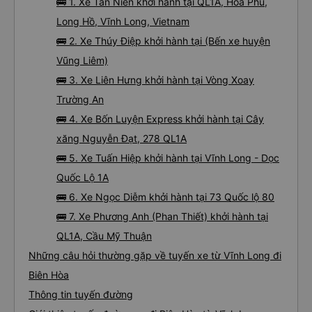
🚌 1. Xe Tân Niên khởi hành tại QL1A, Hoà Phú,
Long Hồ, Vĩnh Long, Vietnam
🚌 2. Xe Thúy Điệp khởi hành tại (Bến xe huyện
Vũng Liêm)
🚌 3. Xe Liên Hưng khởi hành tại Vòng Xoay
Trường An
🚌 4. Xe Bốn Luyện Express khởi hành tại Cây
xăng Nguyễn Đạt, 278 QL1A
🚌 5. Xe Tuấn Hiệp khởi hành tại Vĩnh Long - Dọc
Quốc Lộ 1A
🚌 6. Xe Ngọc Diễm khởi hành tại 73 Quốc lộ 80
🚌 7. Xe Phương Anh (Phan Thiết) khởi hành tại
QL1A, Cầu Mỹ Thuận
Những câu hỏi thường gặp về tuyến xe từ Vĩnh Long đi
Biên Hòa
Thông tin tuyến đường