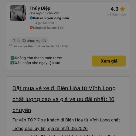
star_rate
Thúy Điệp
4.3
Ghế ngồi 15 chỗ VIP
(43 đánh giá)
Bến xe huyện Vũng Liêm
4 giờ 50 phút
Đồng Nai (Quốc lộ 1A)
Thái độ phục vụ tốt
Xe có giá thành rẻ và tài xế thân thiện
Không cần thanh toán trước
Xem giá
Xác nhận chỗ ngay lập tức
Đặt mua vé xe đi Biên Hòa từ Vĩnh Long
chất lượng cao và giá vé ưu đãi nhất: 16
chuyến
Tư vấn TOP 7 xe khách đi Biên Hòa từ Vĩnh Long chất
lượng cao, uy tín, giá rẻ nhất 08/2026