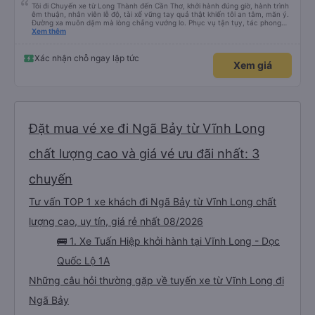
Tôi đi Chuyến xe từ Long Thành đến Cần Thơ, khởi hành đúng giờ, hành trình
êm thuận, nhân viên lễ độ, tài xế vững tay quả thật khiến tôi an tâm, mãn ý.
Đường xa muôn dặm mà lòng chẳng vướng lo. Phục vụ tận tụy, tác phong
nghiêm cẩn, hiếm thấy giữa thời buổi kim tiền vội vã. Xã hội loạn đạo. Xin gửi
Xem thêm
lời tán dương chân thành, kính chúc nhà xe ngày một hưng thịnh, vạn lộ bình
an.”
Xác nhận chỗ ngay lập tức
Xem giá
Đặt mua vé xe đi Ngã Bảy từ Vĩnh Long
chất lượng cao và giá vé ưu đãi nhất: 3
chuyến
Tư vấn TOP 1 xe khách đi Ngã Bảy từ Vĩnh Long chất
lượng cao, uy tín, giá rẻ nhất 08/2026
🚌 1. Xe Tuấn Hiệp khởi hành tại Vĩnh Long - Dọc
Quốc Lộ 1A
Những câu hỏi thường gặp về tuyến xe từ Vĩnh Long đi
Ngã Bảy