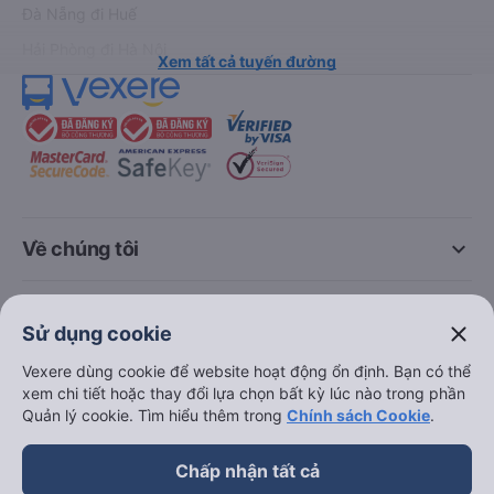
Đà Nẵng đi Huế
Hải Phòng đi Hà Nội
Xem tất cả tuyến đường
keyboard_arrow_down
Về chúng tôi
keyboard_arrow_down
Hỗ trợ
close
Sử dụng cookie
keyboard_arrow_down
Vexere dùng cookie để website hoạt động ổn định. Bạn có thể
Trở thành đối tác
xem chi tiết hoặc thay đổi lựa chọn bất kỳ lúc nào trong phần
Quản lý cookie. Tìm hiểu thêm trong
Chính sách Cookie
.
Đối tác thanh toán
Chấp nhận tất cả