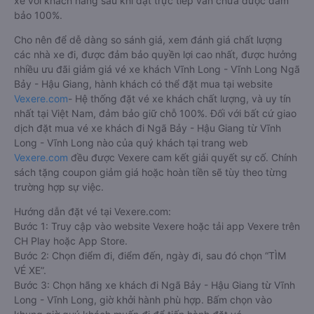
xe với khách hàng sau khi đặt trực tiếp vẫn chưa được đảm
bảo 100%.
Cho nên để dễ dàng so sánh giá, xem đánh giá chất lượng
các nhà xe đi, được đảm bảo quyền lợi cao nhất, được hưởng
nhiều ưu đãi giảm giá vé xe khách Vĩnh Long - Vĩnh Long Ngã
Bảy - Hậu Giang, hành khách có thể đặt mua tại website
Vexere.com
- Hệ thống đặt vé xe khách chất lượng, và uy tín
nhất tại Việt Nam, đảm bảo giữ chỗ 100%. Đối với bất cứ giao
dịch đặt mua vé xe khách đi Ngã Bảy - Hậu Giang từ Vĩnh
Long - Vĩnh Long nào của quý khách tại trang web
Vexere.com
đều được Vexere cam kết giải quyết sự cố. Chính
sách tặng coupon giảm giá hoặc hoàn tiền sẽ tùy theo từng
trường hợp sự việc.
Hướng dẫn đặt vé tại Vexere.com:
Bước 1: Truy cập vào website Vexere hoặc tải app Vexere trên
CH Play hoặc App Store.
Bước 2: Chọn điểm đi, điểm đến, ngày đi, sau đó chọn “TÌM
VÉ XE”.
Bước 3: Chọn hãng xe khách đi Ngã Bảy - Hậu Giang từ Vĩnh
Long - Vĩnh Long, giờ khởi hành phù hợp. Bấm chọn vào