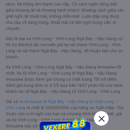
sách, hệ thống âm thanh cao cấp. Có vách ngăn riêng biệt
giữa khoang lái và khoang hành khách. Khoảng cách giữa các
ghế ngồi rất thoải mái, không nhồi nhét. Luôn đáp ứng được
nhu cầu về sang trọng, thoải mái và tiện nghi trong việc di
chuyển.
Đây là loại xe Vĩnh Long - Vĩnh Long Ngã Bảy - Hậu Giang có
hỗ trợ đón/trả tận nơi miễn phí tại nội thành Vĩnh Long - Vĩnh
Long và nội thành Ngã Bảy - Hậu Giang, rất thuận tiện cho du
khách.
Xe Vĩnh Long - Vĩnh Long Ngã Bảy - Hậu Giang limousine tốt
nhất: Xe từ Vĩnh Long - Vĩnh Long đi Ngã Bảy - Hậu Giang
limousine được đánh giá chung có chất lượng Tốt với điểm
đánh giá trung bình từ 4.1/5 dựa trên 1657 phản hồi của hành
khách Xe về Ngã Bảy - Hậu Giang từ Vĩnh Long - Vĩnh Long.
Giá vé
xe limousine đi Ngã Bảy - Hậu Giang từ Vĩnh Long -
Vĩnh Long
rẻ nhất là 320000VND của hãng xe Tuấn Hiệp. Tùy
thuộc vào vị trí ngồi của bạn và chương trình khuyến mãi, giá
vé Xe Vĩnh Long - Vĩnh Long đi Ngã Bảy - Hậu Giang
limousine này có thể sẽ rẻ hơn