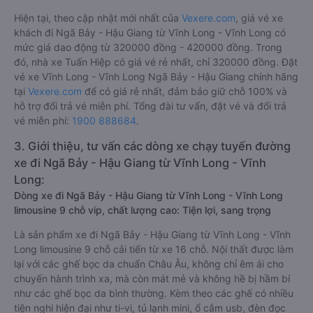
Hiện tại, theo cập nhật mới nhất của
Vexere.com
, giá vé xe
khách đi Ngã Bảy - Hậu Giang từ Vĩnh Long - Vĩnh Long có
mức giá dao động từ 320000 đồng - 420000 đồng. Trong
đó, nhà xe Tuấn Hiệp có giá vé rẻ nhất, chỉ 320000 đồng. Đặt
vé xe Vĩnh Long - Vĩnh Long Ngã Bảy - Hậu Giang chính hãng
tại
Vexere.com
để có giá rẻ nhất, đảm bảo giữ chỗ 100% và
hỗ trợ đổi trả vé miễn phí. Tổng đài tư vấn, đặt vé và đổi trả
vé miễn phí:
1900 888684
.
3. Giới thiệu, tư vấn các dòng xe chạy tuyến đường
xe đi Ngã Bảy - Hậu Giang từ Vĩnh Long - Vĩnh
Long:
Dòng xe đi Ngã Bảy - Hậu Giang từ Vĩnh Long - Vĩnh Long
limousine 9 chỗ vip, chất lượng cao: Tiện lợi, sang trọng
Là sản phẩm xe đi Ngã Bảy - Hậu Giang từ Vĩnh Long - Vĩnh
Long limousine 9 chỗ cải tiến từ xe 16 chỗ. Nội thất được làm
lại với các ghế bọc da chuẩn Châu Âu, không chỉ êm ái cho
chuyến hành trình xa, mà còn mát mẻ và không hề bị hầm bí
như các ghế bọc da bình thường. Kèm theo các ghế có nhiều
tiện nghi hiện đại như ti-vi, tủ lạnh mini, ổ cắm usb, đèn đọc