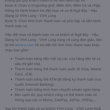
khung giờ quý khách muốn đi để tiến hành đặt vé.
Bước 4: Chọn vị trí/giường ghế, điểm đón, điểm trả và nhập
thông tin hành khách khi đặt mua vé xe đi Ngã Bảy - Hậu
Giang từ Vĩnh Long - Vĩnh Long
Bước 5: Chọn hình thức thanh toán vé phù hợp và tiến hành
thanh toán vé.
Việc đặt mua và thanh toán vé xe khách đi Ngã Bảy - Hậu
Giang từ Vĩnh Long - Vĩnh Long cũng vô cùng đơn giản, tiện
lợi khi
Vexere.com
hỗ trợ đến 06 hình thức thanh toán khác
nhau bao gồm:
Thanh toán bằng tiền mặt tại các cửa hàng tiện lợi và
siêu thị gần nhà.
Thanh toán bằng thẻ thanh toán quốc tế (Visa, Master
Card, JCB).
Thanh toán bằng thẻ ATM đã đăng ký thanh toán trực
tuyến (Internet Banking).
Thanh toán bằng hình thức chuyển khoản ngân hàng.
Bên cạnh đó, quý khách cũng có thể thanh toán vé
thông qua các ví Momo, ZaloPay, AirPay, VNPay,…
Sau khi thanh toán vé xe khách Vĩnh Long - Vĩnh Long Ngã