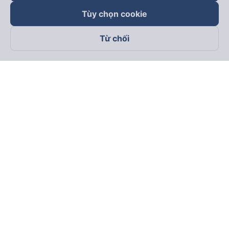
Tùy chọn cookie
Từ chối
Theo dõi chúng tôi trên
Facebook
Tiktok
Youtube