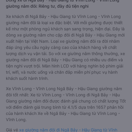
giường nằm đôi: Riêng tư, đầy đủ tiện nghi
Xe khách đi Ngã Bảy - Hậu Giang từ Vĩnh Long - Vĩnh Long
giường nằm đôi là loại xe đặc biệt. Với mỗi giường được thiết
kế như một phòng ngủ khách sạn sang trọng, hiện đại. Đây là
dòng xe giường nằm cho cặp đôi đi Ngã Bảy - Hậu Giang mới
xuất hiện tại Việt Nam. Loại xe giường nằm đôi ra đời nhằm
đáp ứng yêu cầu ngày càng cao của khách hàng về chất
lượng dịch vụ vận tải. So với xe giường nằm thông thường, xe
giường nằm đôi đi Ngã Bảy - Hậu Giang có nhiều ưu điểm và
tiện nghi vượt trội. Màn hình LCD với hàng nghìn bộ phim giải
trí, wifi, và nước uống và chăn đắp miễn phí phục vụ hành
khách suốt hành trình.
Xe Vĩnh Long - Vĩnh Long Ngã Bảy - Hậu Giang giường nằm
đôi tốt nhất: Xe từ Vĩnh Long - Vĩnh Long đi Ngã Bảy - Hậu
Giang giường nằm đôi được đánh giá chung có chất lượng Tốt
với điểm đánh giá trung bình từ 4.1/5 dựa trên 1657 phản hồi
của hành khách Xe về Ngã Bảy - Hậu Giang từ Vĩnh Long -
Vĩnh Long.
Giá vé
xe giường nằm đôi đi Ngã Bảy - Hậu Giang từ Vĩnh