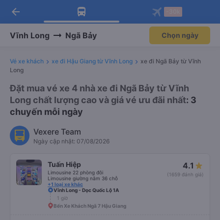
arrow_back
Tải app Vexere ngay!
Tải app Vexere
-30k
Mở app
Mở app
Nhận ưu đãi thành viên độc
-30k/ghế khi đặt vé máy bay qua
quyền
app
Vĩnh Long
Ngã Bảy
Chọn ngày
Vé xe khách
xe đi Hậu Giang từ Vĩnh Long
xe đi Ngã Bảy từ Vĩnh
Long
Đặt mua vé xe 4 nhà xe đi Ngã Bảy từ Vĩnh
Long chất lượng cao và giá vé ưu đãi nhất
: 3
chuyến mỗi ngày
Vexere Team
Ngày cập nhật: 07/08/2026
Tuấn Hiệp
4.1
Limousine 22 phòng đôi
(1659 đánh giá)
Limousine giường nằm 36 chỗ
+1 loại xe khác
Vĩnh Long - Dọc Quốc Lộ 1A
1 giờ
Bến Xe Khách Ngã 7 Hậu Giang