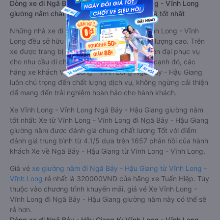
Dòng xe đi Ngã Bảy - Hậu Giang từ Vĩnh Long - Vĩnh Long
giường nằm chất lượng cao: Thoải mái, giá cả tốt nhất
Những nhà xe đi Ngã Bảy - Hậu Giang từ Vĩnh Long - Vĩnh
Long đều sở hữu những xe giường nằm chất lượng cao. Trên
xe được trang bị đầy đủ các trang thiết bị hiện đại phục vụ
cho nhu cầu di chuyển của hành khách. Bên cạnh đó, các
hãng xe khách Vĩnh Long - Vĩnh Long Ngã Bảy - Hậu Giang
luôn chú trọng đến chất lượng dịch vụ, không ngừng cải thiện
để mang đến trải nghiệm hoàn hảo cho hành khách.
Xe Vĩnh Long - Vĩnh Long Ngã Bảy - Hậu Giang giường nằm
tốt nhất: Xe từ Vĩnh Long - Vĩnh Long đi Ngã Bảy - Hậu Giang
giường nằm được đánh giá chung chất lượng Tốt với điểm
đánh giá trung bình từ 4.1/5 dựa trên 1657 phản hồi của hành
khách Xe về Ngã Bảy - Hậu Giang từ Vĩnh Long - Vĩnh Long.
Giá vé
xe giường nằm đi Ngã Bảy - Hậu Giang từ Vĩnh Long -
Vĩnh Long
rẻ nhất là 320000VND của hãng xe Tuấn Hiệp. Tùy
thuộc vào chương trình khuyến mãi, giá vé Xe Vĩnh Long -
Vĩnh Long đi Ngã Bảy - Hậu Giang giường nằm này có thể sẽ
rẻ hơn.
Dòng xe đi Ngã Bảy - Hậu Giang từ Vĩnh Long - Vĩnh Long