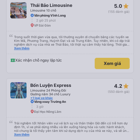
ích trong suốt chuyến đi. Một điểm cộng lớn là dịch vụ đưa đón miễn phí khi
star_rate
Thái Bảo Limousine
5.0
đến nơi; họ chuyển chúng tôi sang một xe buýt nhỏ hơn và đưa chúng tôi
đến tận cửa khách sạn. Tóm lại: Nếu bạn đi tuyến đường này, hãy sử dụng
Limousine 10 chỗ
(155 đánh giá)
VeXere và đặt xe limousine MEKO. Dịch vụ tuyệt vời và sự thoải mái thì
Văn phòng Vĩnh Long
không gì sánh bằng!
2 giờ 25 phút
VP Sài Gòn
Trong suốt thời gian vừa qua, tôi thường xuyên di chuyển bằng các tuyến xe
Kim Mã, Phương Trang, Huỳnh Đạt và xã Trung Kiên. Tuy nhiên, khi có dịp trải
nghiệm dịch vụ của nhà xe Thái Bảo, tôi thật sự cảm thấy hài lòng. Thời gian
di chuyển giữa Sài Gòn và các tỉnh trở nên nhanh chóng, thuận tiện hơn.
Xem thêm
Đặc biệt, tác phong phục vụ của tài xế và nhân viên lễ tân rất tận tình, chu
đáo và thân thiện.
Xác nhận chỗ ngay lập tức
Xem giá
star_rate
Bốn Luyện Express
4.2
Limousine 24 Phòng Đôi
(550 đánh giá)
Giường nằm 34 chỗ Luxury
+1 loại xe khác
Vòng xoay Trường An
3 giờ
Đại Học Nông Lâm
Trải nghiệm tốt Nhân viên vui vẻ lịch sự và thân thiện Giờ đến có trễ hơn dự
định 1h, vì xe phải dừng nhiều và lên xuống hàng hóa và rước hành khách,
nói chung là tối thấy yên tâm khi sử dụng dịch vụ của nhà xe này, và sẽ ủng
hộ và giới thiệu cho người thân sử dụng dịch vụ của nhà xe này
Xem thêm