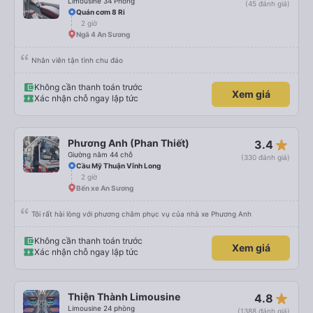
Limousine 34 Phòng
(45 đánh giá)
Quán cơm 8 Ri
2 giờ
Ngã 4 An Sương
Nhân viên tận tình chu đáo
Không cần thanh toán trước
Xem giá
Xác nhận chỗ ngay lập tức
star_rate
Phương Anh (Phan Thiết)
3.4
Giường nằm 44 chỗ
(330 đánh giá)
Cầu Mỹ Thuận Vĩnh Long
2 giờ
Bến xe An Sương
Tôi rất hài lòng với phương châm phục vụ của nhà xe Phương Anh
Không cần thanh toán trước
Xem giá
Xác nhận chỗ ngay lập tức
star_rate
Thiện Thành Limousine
4.8
Limousine 24 phòng
(1388 đánh giá)