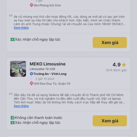
3 giờ
Văn Phòng Sài Gòn
Xe cũ nhưng mọi thứ vẫn hoạt động tốt, các dòng xe mới sẽ có sạc pin trên
xe hay mát xa nữa thì tiện cho khách hơn. Đặc biệt, mình xin chân thành
cảm ơn anh Trung (hoặc Chung) tài xế chuyến xe của mình 16h00 19/04/26
đã nhiệt tình giúp đỡ mình nhận lại điện thoại và ví bỏ quên ở văn phòng Cao
Xem thêm
Thắng, cả các bạn nhân viên văn phòng 2 phía Sài Gòn và Cần Thơ. Kiểu
giúp đỡ nhiệt thành, chân chất chứ không làm hời hợt. 11h đêm khi nhận lại,
đồ của mình được đựng trong hộp, bọc kĩ, chống sốc, có dán nhãn đàng
Xác nhận chỗ ngay lập tức
Xem giá
hoàng. Rất cảm kích điều này.
MEKO Limousine
4.9
Limousine 10 chỗ
(674 đánh giá)
Trường An – Vĩnh Long
2 giờ 10 phút
189 Đào Duy Từ, Quận 10
Gần đây tôi đã sử dụng VeXere để đặt chuyến đi từ Thành phố Hồ Chí Minh
đến Cần Thơ, và trải nghiệm từ đầu đến cuối đều tuyệt vời. Đặt vé &amp;
Tính linh hoạt: Mặc dù tôi không tìm thấy cách trực tiếp để thay đổi giờ xe
buýt ban đầu trong ứng dụng, nhưng quá trình hủy và đặt lại vé rất suôn sẻ.
Xem thêm
Tôi đã có thể nhanh chóng hủy vé ban đầu và đặt vé mới cho thời gian khác
mà không gặp bất kỳ rắc rối nào. Phương tiện di chuyển: MEKO Limousine
Tôi rất khuyên bạn nên chọn MEKO Limousine. Đây là lý do: • Đúng giờ: Xe
Không cần thanh toán trước
Xem giá
buýt khởi hành đúng giờ. • Thoải mái sang trọng: Nội thất cực kỳ cao cấp,
Xác nhận chỗ ngay lập tức
với ghế ngồi rộng rãi, êm ái có chức năng massage giúp chuyến đi rất thư
giãn. • Tiện nghi: Mọi thứ bạn cần đều có sẵn - điều hòa mạnh, Wi-Fi ổn định
và bộ sạc điện thoại ở mỗi chỗ ngồi. • Tốc độ: Chuyến đi êm ái và nhanh
chóng đến bất ngờ. Dịch vụ xuất sắc Nhân viên vô cùng thân thiện và hữu