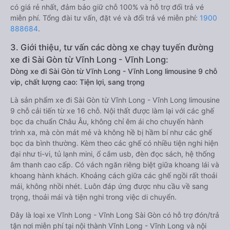
có giá rẻ nhất, đảm bảo giữ chỗ 100% và hỗ trợ đổi trả vé
miễn phí. Tổng đài tư vấn, đặt vé và đổi trả vé miễn phí:
1900
888684
.
3. Giới thiệu, tư vấn các dòng xe chạy tuyến đường
xe đi Sài Gòn từ Vĩnh Long - Vĩnh Long:
Dòng xe đi Sài Gòn từ Vĩnh Long - Vĩnh Long limousine 9 chỗ
vip, chất lượng cao: Tiện lợi, sang trọng
Là sản phẩm xe đi Sài Gòn từ Vĩnh Long - Vĩnh Long limousine
9 chỗ cải tiến từ xe 16 chỗ. Nội thất được làm lại với các ghế
bọc da chuẩn Châu Âu, không chỉ êm ái cho chuyến hành
trình xa, mà còn mát mẻ và không hề bị hầm bí như các ghế
bọc da bình thường. Kèm theo các ghế có nhiều tiện nghi hiện
đại như ti-vi, tủ lạnh mini, ổ cắm usb, đèn đọc sách, hệ thống
âm thanh cao cấp. Có vách ngăn riêng biệt giữa khoang lái và
khoang hành khách. Khoảng cách giữa các ghế ngồi rất thoải
mái, không nhồi nhét. Luôn đáp ứng được nhu cầu về sang
trọng, thoải mái và tiện nghi trong việc di chuyển.
Đây là loại xe Vĩnh Long - Vĩnh Long Sài Gòn có hỗ trợ đón/trả
tận nơi miễn phí tại nội thành Vĩnh Long - Vĩnh Long và nội