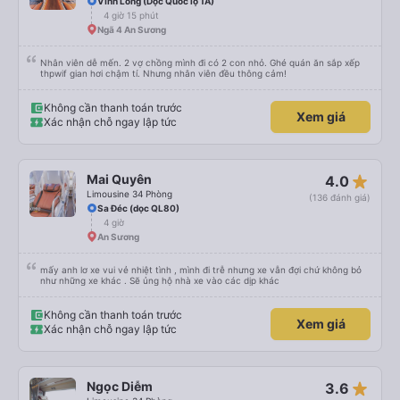
Vĩnh Long (Dọc Quốc lộ 1A)
4 giờ 15 phút
Ngã 4 An Sương
Nhân viên dễ mến. 2 vợ chồng mình đi có 2 con nhỏ. Ghé quán ăn sắp xếp
thpwif gian hơi chậm tí. Nhưng nhân viên đều thông cảm!
Không cần thanh toán trước
Xem giá
Xác nhận chỗ ngay lập tức
star_rate
Mai Quyên
4.0
Limousine 34 Phòng
(136 đánh giá)
Sa Đéc (dọc QL80)
4 giờ
An Sương
mấy anh lơ xe vui vẻ nhiệt tình , mình đi trễ nhưng xe vẫn đợi chứ không bỏ
như những xe khác . Sẽ ủng hộ nhà xe vào các dịp khác
Không cần thanh toán trước
Xem giá
Xác nhận chỗ ngay lập tức
star_rate
Ngọc Diễm
3.6