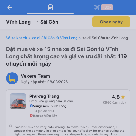
arrow_back
-30k
Vĩnh Long
Sài Gòn
Chọn ngày
Vé xe khách
xe đi Sài Gòn từ Vĩnh Long
xe đi Sài Gòn từ Vĩnh Long
Đặt mua vé xe 15 nhà xe đi Sài Gòn từ Vĩnh
Long chất lượng cao và giá vé ưu đãi nhất
: 119
chuyến mỗi ngày
Vexere Team
Ngày cập nhật: 08/08/2026
Phương Trang
4.8
Limousine giường nằm 34 chỗ
(3990 đánh giá)
Vũng Liêm - Vĩnh Long
4 giờ 30 phút
Bến xe Miền Tây
Excellent bus and very safe driving. To make this a 5-star experience, I
suggest the company implements a "no sound" policy for phones during the
night to respect those sleeping. It is a sleeper bus, so quiet is key! Also,