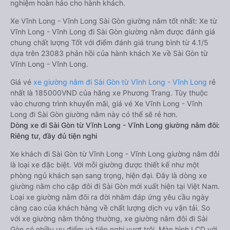
nghiệm hoàn hảo cho hành khách.
Xe Vĩnh Long - Vĩnh Long Sài Gòn giường nằm tốt nhất: Xe từ
Vĩnh Long - Vĩnh Long đi Sài Gòn giường nằm được đánh giá
chung chất lượng Tốt với điểm đánh giá trung bình từ 4.1/5
dựa trên 23083 phản hồi của hành khách Xe về Sài Gòn từ
Vĩnh Long - Vĩnh Long.
Giá vé
xe giường nằm đi Sài Gòn từ Vĩnh Long - Vĩnh Long
rẻ
nhất là 185000VND của hãng xe Phương Trang. Tùy thuộc
vào chương trình khuyến mãi, giá vé Xe Vĩnh Long - Vĩnh
Long đi Sài Gòn giường nằm này có thể sẽ rẻ hơn.
Dòng xe đi Sài Gòn từ Vĩnh Long - Vĩnh Long giường nằm đôi:
Riêng tư, đầy đủ tiện nghi
Xe khách đi Sài Gòn từ Vĩnh Long - Vĩnh Long giường nằm đôi
là loại xe đặc biệt. Với mỗi giường được thiết kế như một
phòng ngủ khách sạn sang trọng, hiện đại. Đây là dòng xe
giường nằm cho cặp đôi đi Sài Gòn mới xuất hiện tại Việt Nam.
Loại xe giường nằm đôi ra đời nhằm đáp ứng yêu cầu ngày
càng cao của khách hàng về chất lượng dịch vụ vận tải. So
với xe giường nằm thông thường, xe giường nằm đôi đi Sài
Gòn có nhiều ưu điểm và tiện nghi vượt trội. Màn hình LCD với