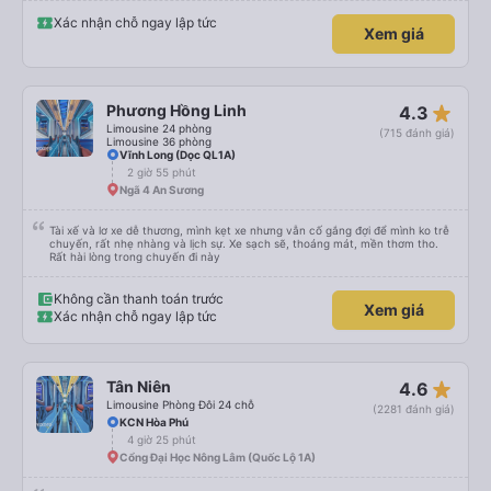
Xác nhận chỗ ngay lập tức
Xem giá
star_rate
Phương Hồng Linh
4.3
Limousine 24 phòng
(715 đánh giá)
Limousine 36 phòng
Vĩnh Long (Dọc QL1A)
2 giờ 55 phút
Ngã 4 An Sương
Tài xế và lơ xe dễ thương, mình kẹt xe nhưng vẫn cố gắng đợi để mình ko trễ
chuyến, rất nhẹ nhàng và lịch sự. Xe sạch sẽ, thoáng mát, mền thơm tho.
Rất hài lòng trong chuyến đi này
Không cần thanh toán trước
Xem giá
Xác nhận chỗ ngay lập tức
star_rate
Tân Niên
4.6
Limousine Phòng Đôi 24 chỗ
(2281 đánh giá)
KCN Hòa Phú
4 giờ 25 phút
Cổng Đại Học Nông Lâm (Quốc Lộ 1A)