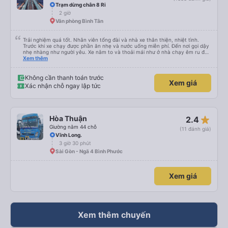
Trạm dừng chân 8 Ri
2 giờ
Văn phòng Bình Tân
Trải nghiệm quá tốt. Nhân viên tổng đài và nhà xe thân thiện, nhiệt tình.
Trước khi xe chạy được phần ăn nhẹ và nước uống miễn phí. Đến nơi gọi dậy
nhẹ nhàng như người yêu. Xe nằm to và thoải mái như ở nhà chạy êm ru đến
nơi lúc nào không hay luôn. I had very good experience with this bus
Xem thêm
operator. The staff are friendly and helpful. Before getting on the bus, we
were offered light meals and drinks. When the bus has arrived, the staff
woke us up as they were waking up up their lovers. If you are foreigners and
Không cần thanh toán trước
Xem giá
planning to take this bus, please don’t hesitate as the seats are big and
Xác nhận chỗ ngay lập tức
comfortable enough for you to sleep on.
star_rate
Hòa Thuận
2.4
Giường nằm 44 chỗ
(11 đánh giá)
Vĩnh Long.
3 giờ 30 phút
Sài Gòn - Ngã 4 Bình Phước
Xem giá
Xem thêm chuyến