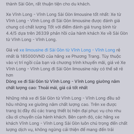
thành Sài Gòn, rất thuận tiện cho du khách.
Xe Vĩnh Long - Vĩnh Long Sài Gòn limousine tốt nhất: Xe từ
Vĩnh Long - Vĩnh Long đi Sài Gòn limousine được đánh giá
chung có chất lượng Tốt với điểm đánh giá trung bình từ
4.4/5 dựa trên 26339 phản hồi của hành khách Xe về Sài Gòn
từ Vĩnh Long - Vĩnh Long.
Giá vé
xe limousine đi Sài Gòn từ Vĩnh Long - Vĩnh Long
rẻ
nhất là 185000VND của hãng xe Phương Trang. Tùy thuộc
vào vị trí ngồi của bạn và chương trình khuyến mãi, giá vé Xe
Vĩnh Long - Vĩnh Long đi Sài Gòn limousine này có thể sẽ rẻ
hơn
Dòng xe đi Sài Gòn từ Vĩnh Long - Vĩnh Long giường nằm
chất lượng cao: Thoải mái, giá cả tốt nhất
Những nhà xe đi Sài Gòn từ Vĩnh Long - Vĩnh Long đều sở
hữu những xe giường nằm chất lượng cao. Trên xe được
trang bị đầy đủ các trang thiết bị hiện đại phục vụ cho nhu
cầu di chuyển của hành khách. Bên cạnh đó, các hãng xe
khách Vĩnh Long - Vĩnh Long Sài Gòn luôn chú trọng đến chất
lượng dịch vụ, không ngừng cải thiện để mang đến trải