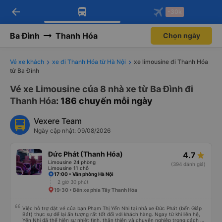
arrow_back
Tải app Vexere ngay!
Tải app Vexere
-30k
Mở app
Mở app
Nhận ưu đãi thành viên độc
-30k/ghế khi đặt vé máy bay qua
quyền
app
Ba Đình
Thanh Hóa
Chọn ngày
Vé xe khách
xe đi Thanh Hóa từ Hà Nội
xe limousine đi Thanh Hóa
từ Ba Đình
Vé xe Limousine của 8 nhà xe từ Ba Đình đi
Thanh Hóa
: 186 chuyến mỗi ngày
Vexere Team
Ngày cập nhật: 09/08/2026
Đức Phát (Thanh Hóa)
4.7
Limousine 24 phòng
(394 đánh giá)
Limousine 11 chỗ
17:00 • Văn phòng Hà Nội
2 giờ 30 phút
19:30 • Bến xe phía Tây Thanh Hóa
Việc hỗ trợ đặt vé của bạn Phạm Thị Yến Nhi tại nhà xe Đức Phát (bến Giáp
Bát) thực sự để lại ấn tượng rất tốt đối với khách hàng. Ngay từ khi liên hệ,
Yến Nhi đã thể hiện sự nhiệt tình, thân thiện và chuyên nghiệp trong cách tư