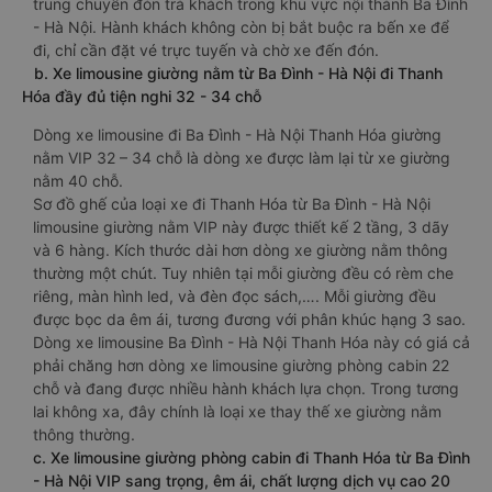
trung chuyển đón trả khách trong khu vực nội thành Ba Đình
- Hà Nội. Hành khách không còn bị bắt buộc ra bến xe để
đi, chỉ cần đặt vé trực tuyến và chờ xe đến đón.
b. Xe limousine giường nằm từ Ba Đình - Hà Nội đi Thanh
Hóa đầy đủ tiện nghi 32 - 34 chỗ
Dòng xe limousine đi Ba Đình - Hà Nội Thanh Hóa giường
nằm VIP 32 – 34 chỗ là dòng xe được làm lại từ xe giường
nằm 40 chỗ.
Sơ đồ ghế của loại xe đi Thanh Hóa từ Ba Đình - Hà Nội
limousine giường nằm VIP này được thiết kế 2 tầng, 3 dãy
và 6 hàng. Kích thước dài hơn dòng xe giường nằm thông
thường một chút. Tuy nhiên tại mỗi giường đều có rèm che
riêng, màn hình led, và đèn đọc sách,…. Mỗi giường đều
được bọc da êm ái, tương đương với phân khúc hạng 3 sao.
Dòng xe limousine Ba Đình - Hà Nội Thanh Hóa này có giá cả
phải chăng hơn dòng xe limousine giường phòng cabin 22
chỗ và đang được nhiều hành khách lựa chọn. Trong tương
lai không xa, đây chính là loại xe thay thế xe giường nằm
thông thường.
c. Xe limousine giường phòng cabin đi Thanh Hóa từ Ba Đình
- Hà Nội VIP sang trọng, êm ái, chất lượng dịch vụ cao 20