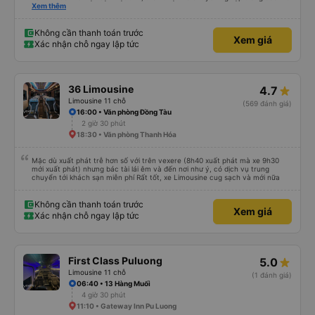
vấn. Mọi thắc mắc đều được giải đáp rõ ràng, nhanh chóng, giúp khách hàng
Xem thêm
dễ dàng lựa chọn chuyến xe phù hợp với nhu cầu của mình. Không chỉ dừng
lại ở việc cung cấp thông tin, Yến Nhi còn chủ động hỗ trợ trong suốt quá
trình đặt vé, từ việc giữ chỗ, xác nhận thông tin đến nhắc nhở giờ xe chạy.
Không cần thanh toán trước
Xem giá
Sự tận tâm và chu đáo này giúp khách hàng cảm thấy yên tâm và tin tưởng
Xác nhận chỗ ngay lập tức
hơn khi sử dụng dịch vụ của nhà xe Đức Phát. Thái độ làm việc nghiêm túc,
trách nhiệm cùng phong cách phục vụ chuyên nghiệp của Yến Nhi đã góp
phần nâng cao chất lượng dịch vụ chung, đồng thời tạo dựng hình ảnh tích
cực cho nhà xe trong mắt khách hàng. Đây thực sự là một tấm gương đáng
khen ngợi trong lĩnh vực dịch vụ vận tải hành khách.
36 Limousine
4.7
Limousine 11 chỗ
(569 đánh giá)
16:00 • Văn phòng Đồng Tàu
2 giờ 30 phút
18:30 • Văn phòng Thanh Hóa
Mặc dù xuất phát trễ hơn số với trên vexere (8h40 xuất phát mà xe 9h30
mới xuất phát) nhưng bác tài lái êm và đến nơi như ý, có dịch vụ trung
chuyển tới khách sạn miễn phí Rất tốt, xe Limousine cug sạch và mới nữa
Không cần thanh toán trước
Xem giá
Xác nhận chỗ ngay lập tức
First Class Puluong
5.0
Limousine 11 chỗ
(1 đánh giá)
06:40 • 13 Hàng Muối
4 giờ 30 phút
11:10 • Gateway Inn Pu Luong