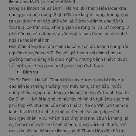
limousine độ từ xe Huyndai Solati.
Dòng xe limousine Ba Đình - Hà Nội đi Thanh Hóa Dcar khá
nhỏ gọn và tiện dụng, 2 ghế đầu xe là ghế cứng, không ngã
ra sau được như các ghế còn lại. Dòng xe limousine độ từ
Solati lại có trần cao, không gian xe rộng rãi và rất thoáng. 2
ghế đầu xe của dòng này vẫn ngã ra sau được, và các ghế
ngã ra thoải mái hơn.
Một điều đáng lưu tâm chính là cảm xúc khi khách hàng trải
nghiệm chuyến xe VIP. Dù với giá thành chỉ nhỉnh hơn xe
giường nằm chừng vài chục nghìn, nhưng hành khách được
trải nghiệm không gian xe hạng sang đích thực.
Dịch vụ
Xe Ba Đình - Hà Nội Thanh Hóa này được trang bị đầy đủ
các tiện ích thông thường như máy lạnh, chăn đắp, nước
uống. Điểm cộng cho dòng xe limousine Vip đi Thanh Hóa từ
Ba Đình - Hà Nội là ghế có nút tùy chỉnh độ nghiêng của ghế
phù hợp với nhu cầu của hành khách. Xe có Wifi ,có thêm tủ
lạnh, ti vi led 19 inch, hệ thống đèn chiếu sáng đọc sách,
bục gác chân, v.v.. Nhằm đáp ứng mọi nhu cầu và mang lại
sự thoải mái nhất cho hành khách. Cũng với kích thước nhỏ
gọn, đa số các hãng xe limousine đi Thanh Hóa đều hỗ trợ