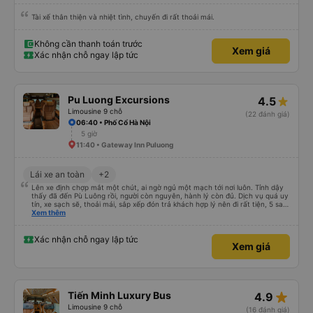
Tài xế thân thiện và nhiệt tình, chuyến đi rất thoải mái.
Không cần thanh toán trước
Xem giá
Xác nhận chỗ ngay lập tức
Pu Luong Excursions
4.5
Limousine 9 chỗ
(22 đánh giá)
06:40 • Phố Cổ Hà Nội
5 giờ
11:40 • Gateway Inn Puluong
Lái xe an toàn
+2
Lên xe định chợp mắt một chút, ai ngờ ngủ một mạch tới nơi luôn. Tỉnh dậy
thấy đã đến Pù Luông rồi, người còn nguyên, hành lý còn đủ. Dịch vụ quá uy
tín, xe sạch sẽ, thoải mái, sắp xếp đón trả khách hợp lý nên đi rất tiện, 5 sao
không cần suy nghĩ. Giá cả phù hợp, trải nghiệm rất tốt. Sẽ tiếp tục ủng hộ
Xem thêm
và giới thiệu cho bạn bè khi có nhu cầu.
Xác nhận chỗ ngay lập tức
Xem giá
star_rate
Tiến Minh Luxury Bus
4.9
Limousine 9 chỗ
(16 đánh giá)