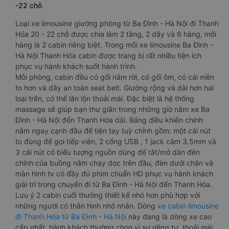
-22 chỗ
Loại xe limousine giường phòng từ Ba Đình - Hà Nội đi Thanh
Hóa 20 - 22 chỗ được chia làm 2 tầng, 2 dãy và 6 hàng, mỗi
hàng là 2 cabin riêng biệt. Trong mỗi xe limousine Ba Đình -
Hà Nội Thanh Hóa cabin được trang bị rất nhiều tiện ích
phục vụ hành khách suốt hành trình.
Mỗi phòng, cabin đều có gối nằm rời, có gối ôm, có cái mền
to hơn và dây an toàn seat belt. Giường rộng và dài hơn hai
loại trên, có thể lăn lộn thoải mái. Đặc biệt là hệ thống
massage sẽ giúp bạn thư giãn trong những giờ nằm xe Ba
Đình - Hà Nội đến Thanh Hóa dài. Bảng điều khiển chính
nằm ngay cạnh đầu để tiện tay tuỳ chỉnh gồm: một cái nút
to đùng để gọi tiếp viên, 2 cổng USB , 1 jack cắm 3.5mm và
3 cái nút có biểu tượng nguồn dùng để tắt/mở dàn đèn
chính của buồng nằm chạy dọc trên đầu, đèn dưới chân và
màn hình tv có đầy đủ phim chuẩn HD phục vụ hành khách
giải trí trong chuyến đi từ Ba Đình - Hà Nội đến Thanh Hóa.
Lưu ý 2 cabin cuối thường thiết kế nhỏ hơn phù hợp với
những người có thân hình nhỏ nhắn. Dòng
xe cabin limousine
đi Thanh Hóa từ Ba Đình - Hà Nội
này đang là dòng xe cao
cấp nhất, hành khách thường chọn vì sự riêng tư, thoải mái,