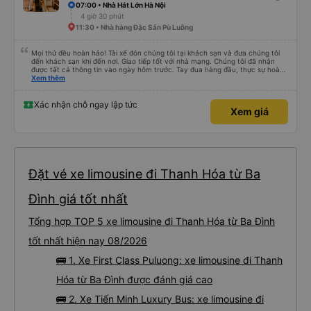
07:00 • Nhà Hát Lớn Hà Nội
4 giờ 30 phút
11:30 • Nhà hàng Đặc Sản Pù Luông
Mọi thứ đều hoàn hảo! Tài xế đón chúng tôi tại khách sạn và đưa chúng tôi
đến khách sạn khi đến nơi. Giao tiếp tốt với nhà mạng. Chúng tôi đã nhận
được tất cả thông tin vào ngày hôm trước. Tay đua hàng đầu, thực sự hoàn
hảo! 👍
Xem thêm
Xác nhận chỗ ngay lập tức
Xem giá
Đặt vé xe limousine đi Thanh Hóa từ Ba
Đình giá tốt nhất
Tổng hợp TOP 5 xe limousine đi Thanh Hóa từ Ba Đình
tốt nhất hiện nay 08/2026
🚌 1. Xe First Class Puluong: xe limousine đi Thanh
Hóa từ Ba Đình được đánh giá cao
🚌 2. Xe Tiến Minh Luxury Bus: xe limousine đi