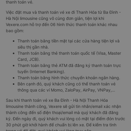
thanh toán vé.
Việc đặt mua và thanh toán vé xe đi Thanh Hóa từ Ba Đình -
Hà Nội limousine cũng vô cùng đơn giản, tiện lợi khi
Vexere.com hỗ trợ đến 06 hình thức thanh toán khác nhau
bao gồm:
Thanh toán bằng tiền mặt tại các cửa hàng tiện lợi và
siêu thị gần nhà.
Thanh toán bằng thẻ thanh toán quốc tế (Visa, Master
Card, JCB).
Thanh toán bằng thẻ ATM đã đăng ký thanh toán trực
tuyến (Internet Banking).
Thanh toán bằng hình thức chuyển khoản ngân hàng.
Bên cạnh đó, quý khách cũng có thể thanh toán vé
thông qua các ví Momo, ZaloPay, AirPay, VNPay,…
Sau khi thanh toán vé xe Ba Đình - Hà Nội Thanh Hóa
limousine thành công, Vexere sẽ gửi tin nhắn/email xác nhận
thành công đến số điện thoại/email mà quý khách đã đăng
ký. Đến ngày đi, quý khách vui lòng có mặt tại điểm đón trước
30 phút giờ khởi hành để chuẩn bị lên xe. Để kiểm tra tình
trạng vé đã đặt, quý khách vui lòng truy cập