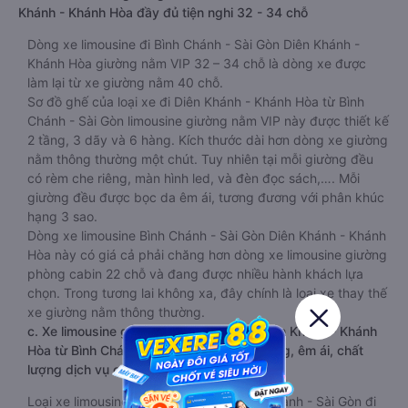
Khánh - Khánh Hòa đầy đủ tiện nghi 32 - 34 chỗ
Dòng xe limousine đi Bình Chánh - Sài Gòn Diên Khánh -
Khánh Hòa giường nằm VIP 32 – 34 chỗ là dòng xe được
làm lại từ xe giường nằm 40 chỗ.
Sơ đồ ghế của loại xe đi Diên Khánh - Khánh Hòa từ Bình
Chánh - Sài Gòn limousine giường nằm VIP này được thiết kế
2 tầng, 3 dãy và 6 hàng. Kích thước dài hơn dòng xe giường
nằm thông thường một chút. Tuy nhiên tại mỗi giường đều
có rèm che riêng, màn hình led, và đèn đọc sách,…. Mỗi
giường đều được bọc da êm ái, tương đương với phân khúc
hạng 3 sao.
Dòng xe limousine Bình Chánh - Sài Gòn Diên Khánh - Khánh
Hòa này có giá cả phải chăng hơn dòng xe limousine giường
phòng cabin 22 chỗ và đang được nhiều hành khách lựa
chọn. Trong tương lai không xa, đây chính là loại xe thay thế
xe giường nằm thông thường.
c. Xe limousine giường phòng cabin đi Diên Khánh - Khánh
Hòa từ Bình Chánh - Sài Gòn VIP sang trọng, êm ái, chất
lượng dịch vụ cao 20 -22 chỗ
Loại xe limousine giường phòng từ Bình Chánh - Sài Gòn đi