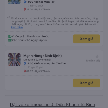
vụ xe buýt giường nằm của công ty này cho các chuyến công tác, vì đây
14:00 • Bến xe Miền Tây
vẫn là một trong những lựa chọn xe buýt giường nằm thoải mái nhất trên
7 giờ 40 phút
tuyến đường này. Tôi thực sự hy vọng rằng trong tương lai các tài xế sẽ
dừng xe thường xuyên theo lịch trình, đặc biệt là vì tôi dự định sẽ đi tuyến
21:40 • Ngã 3 Thành
đường này một lần nữa vào tuần tới.
Tài xế và lơ xe thái độ rất nhiệt tình, tận tâm, mình lên nhầm xe (cùng hãng,
cùng tuyến) tài xế và lơ xe cả 2 xe đều rất tận tình giúp đỡ. Giá vé rẻ nhưng
chất lượng rất tốt, trong vé có kèm 1 bữa cơm tối. Xe xuất phát trễ so với
trên app 45p, nhưng do bão nên trời mưa rất to, có thể thông cảm được.
Xem thêm
99/10
Không cần thanh toán trước
Xem giá
Xác nhận chỗ ngay lập tức
star_rate
Mạnh Hùng (Bình Định)
Limousine 22 Phòng Đôi
(0 đánh giá)
14:00 • Bến xe trung tâm Cần Thơ
12 giờ 25 phút
02:25 • Ngã 3 Thành
Xem giá
Đặt vé xe limousine đi Diên Khánh từ Bình