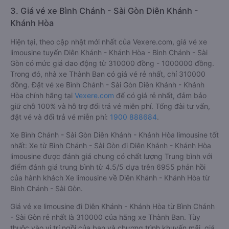
3. Giá vé xe Bình Chánh - Sài Gòn Diên Khánh -
Khánh Hòa
Hiện tại, theo cập nhật mới nhất của Vexere.com, giá vé xe
limousine tuyến Diên Khánh - Khánh Hòa - Bình Chánh - Sài
Gòn có mức giá dao động từ 310000 đồng - 1000000 đồng.
Trong đó, nhà xe Thành Ban có giá vé rẻ nhất, chỉ 310000
đồng. Đặt vé xe Bình Chánh - Sài Gòn Diên Khánh - Khánh
Hòa chính hãng tại
Vexere.com
để có giá rẻ nhất, đảm bảo
giữ chỗ 100% và hỗ trợ đổi trả vé miễn phí. Tổng đài tư vấn,
đặt vé và đổi trả vé miễn phí:
1900 888684
.
Xe Bình Chánh - Sài Gòn Diên Khánh - Khánh Hòa limousine tốt
nhất: Xe từ Bình Chánh - Sài Gòn đi Diên Khánh - Khánh Hòa
limousine được đánh giá chung có chất lượng Trung bình với
điểm đánh giá trung bình từ 4.5/5 dựa trên 6955 phản hồi
của hành khách Xe limousine về Diên Khánh - Khánh Hòa từ
Bình Chánh - Sài Gòn.
Giá vé xe limousine đi Diên Khánh - Khánh Hòa từ Bình Chánh
- Sài Gòn rẻ nhất là 310000 của hãng xe Thành Ban. Tùy
thuộc vào vị trí ngồi của bạn và chương trình khuyến mãi, giá