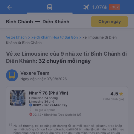
arrow_back
Tải app Vexere ngay!
Tải app Vexere
1.076
k
-30k
Mở app
Mở app
Nhận ưu đãi thành viên độc
-30k/ghế khi đặt vé máy bay qua
quyền
app
Bình Chánh
Diên Khánh
Chọn ngày
Vé xe khách
xe đi Khánh Hòa từ Sài Gòn
xe limousine đi Diên
Khánh từ Bình Chánh
Vé xe Limousine của 9 nhà xe từ Bình Chánh đi
Diên Khánh
: 32 chuyến mỗi ngày
Vexere Team
Ngày cập nhật: 07/08/2026
Như Ý 78 (Phú Yên)
4.5
Limousine 24 phòng
(284 đánh giá)
Limousine 34 chỗ
16:02 • Bến xe Miền Tây
10 giờ 40 phút
02:42 • Ninh Hòa (Dọc Quốc lộ 1A)
Nv dễ thương, cái xe cũng dễ thương 😂 xe mới, sạch sẽ, pikachu treo khắp
xe, mỗi giường còn có 1 con pikachu dàiiiiii để ôm nữa 🤣 cái mền hoạ tiết heo
hồng chắc con nít khoái lắm đây. Lần đầu tiên mình thấy có nhà xe chuẩn bị