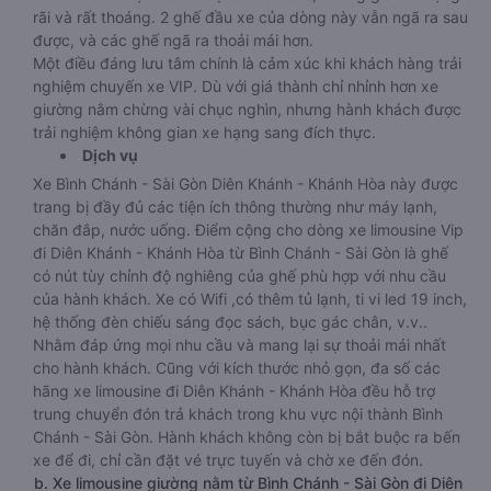
rãi và rất thoáng. 2 ghế đầu xe của dòng này vẫn ngã ra sau
được, và các ghế ngã ra thoải mái hơn.
Một điều đáng lưu tâm chính là cảm xúc khi khách hàng trải
nghiệm chuyến xe VIP. Dù với giá thành chỉ nhỉnh hơn xe
giường nằm chừng vài chục nghìn, nhưng hành khách được
trải nghiệm không gian xe hạng sang đích thực.
Dịch vụ
Xe Bình Chánh - Sài Gòn Diên Khánh - Khánh Hòa này được
trang bị đầy đủ các tiện ích thông thường như máy lạnh,
chăn đắp, nước uống. Điểm cộng cho dòng xe limousine Vip
đi Diên Khánh - Khánh Hòa từ Bình Chánh - Sài Gòn là ghế
có nút tùy chỉnh độ nghiêng của ghế phù hợp với nhu cầu
của hành khách. Xe có Wifi ,có thêm tủ lạnh, ti vi led 19 inch,
hệ thống đèn chiếu sáng đọc sách, bục gác chân, v.v..
Nhằm đáp ứng mọi nhu cầu và mang lại sự thoải mái nhất
cho hành khách. Cũng với kích thước nhỏ gọn, đa số các
hãng xe limousine đi Diên Khánh - Khánh Hòa đều hỗ trợ
trung chuyển đón trả khách trong khu vực nội thành Bình
Chánh - Sài Gòn. Hành khách không còn bị bắt buộc ra bến
xe để đi, chỉ cần đặt vé trực tuyến và chờ xe đến đón.
b. Xe limousine giường nằm từ Bình Chánh - Sài Gòn đi Diên