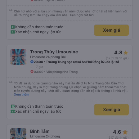
Chỗ hơi nhỏ với ai bự con nhưng vẫn nằm được nha. Chú tài xế hiền lành với
dễ thương lắm. Xe chạy êm lắm nha. Tiện nghi tốt hihi
Không cần thanh toán trước
Xem giá
Xác nhận chỗ ngay lập tức
Trọng Thủy Limousine
4.8
Limousine 24 phòng Đôi
(1731 đánh giá)
20:00 • Trường Trung học cơ sở An Phú Đông (Quốc lộ 1A)
7 giờ
03:00 • Văn phòng Nha Trang
Tôi đã sử dụng xe giường nằm này hai lần để đi từ Nha Trang đến Cần Thơ.
Nhìn chung, đây là một trong những lựa chọn xe giường nằm thoải mái nhất
trên tuyến đường này. Một điều quan trọng cần đề cập là không có nhà vệ
sinh trên xe, điều này có thể gây khó chịu trên một hành trình dài xuyên
Xem thêm
đêm. Tuy nhiên, khi có các điểm dừng thường xuyên, chuyến đi vẫn khá
thoải mái. Chuyến đi gần đây nhất của tôi (hôm qua) rất tốt. Mặc dù xe bị
chậm khoảng một tiếng, nhưng công ty đã thông báo trước cho tôi, nên tôi
Không cần thanh toán trước
Xem giá
không gặp vấn đề gì. Xe khá thoải mái, có chăn và hai gối, và các tài xế lịch
Xác nhận chỗ ngay lập tức
sự và thân thiện. Có các điểm dừng nghỉ vào khoảng 4:00 sáng và 9:00
sáng, giúp chuyến đi thoải mái hơn nhiều. Tại điểm dừng cuối cùng, họ thậm
chí còn cung cấp bàn chải đánh răng, đó là một cử chỉ rất chu đáo. Trong
chuyến đi trước của tôi vào tuần trước, không có điểm dừng nghỉ đêm nào
cho đến khoảng 8:00 sáng, điều này khá khó chịu. Có vẻ như lịch trình phụ
star_rate
Bình Tâm
4.6
thuộc vào tài xế, và tôi thực sự hy vọng các điểm dừng sẽ được bố trí đều
đặn hơn trong tương lai. Nhìn chung, tôi hài lòng và sẽ tiếp tục sử dụng dịch
Limousine 24 phòng
(317 đánh giá)