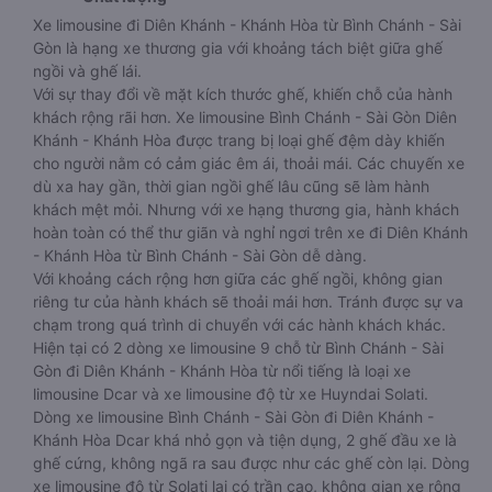
Xe limousine đi Diên Khánh - Khánh Hòa từ Bình Chánh - Sài
Gòn là hạng xe thương gia với khoảng tách biệt giữa ghế
ngồi và ghế lái.
Với sự thay đổi về mặt kích thước ghế, khiến chỗ của hành
khách rộng rãi hơn. Xe limousine Bình Chánh - Sài Gòn Diên
Khánh - Khánh Hòa được trang bị loại ghế đệm dày khiến
cho người nằm có cảm giác êm ái, thoải mái. Các chuyến xe
dù xa hay gần, thời gian ngồi ghế lâu cũng sẽ làm hành
khách mệt mỏi. Nhưng với xe hạng thương gia, hành khách
hoàn toàn có thể thư giãn và nghỉ ngơi trên xe đi Diên Khánh
- Khánh Hòa từ Bình Chánh - Sài Gòn dễ dàng.
Với khoảng cách rộng hơn giữa các ghế ngồi, không gian
riêng tư của hành khách sẽ thoải mái hơn. Tránh được sự va
chạm trong quá trình di chuyển với các hành khách khác.
Hiện tại có 2 dòng xe limousine 9 chỗ từ Bình Chánh - Sài
Gòn đi Diên Khánh - Khánh Hòa từ nổi tiếng là loại xe
limousine Dcar và xe limousine độ từ xe Huyndai Solati.
Dòng xe limousine Bình Chánh - Sài Gòn đi Diên Khánh -
Khánh Hòa Dcar khá nhỏ gọn và tiện dụng, 2 ghế đầu xe là
ghế cứng, không ngã ra sau được như các ghế còn lại. Dòng
xe limousine độ từ Solati lại có trần cao, không gian xe rộng