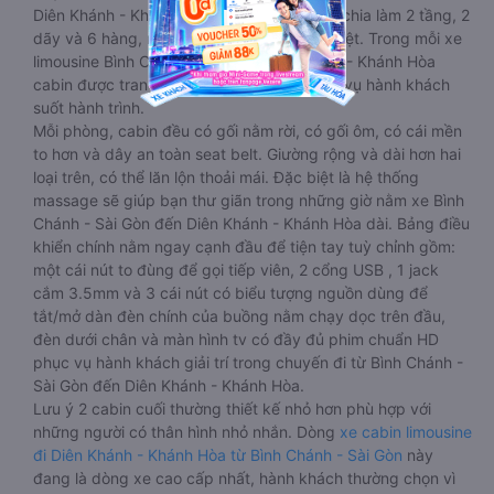
Diên Khánh - Khánh Hòa 20 - 22 chỗ được chia làm 2 tầng, 2
dãy và 6 hàng, mỗi hàng là 2 cabin riêng biệt. Trong mỗi xe
limousine Bình Chánh - Sài Gòn Diên Khánh - Khánh Hòa
cabin được trang bị rất nhiều tiện ích phục vụ hành khách
suốt hành trình.
Mỗi phòng, cabin đều có gối nằm rời, có gối ôm, có cái mền
to hơn và dây an toàn seat belt. Giường rộng và dài hơn hai
loại trên, có thể lăn lộn thoải mái. Đặc biệt là hệ thống
massage sẽ giúp bạn thư giãn trong những giờ nằm xe Bình
Chánh - Sài Gòn đến Diên Khánh - Khánh Hòa dài. Bảng điều
khiển chính nằm ngay cạnh đầu để tiện tay tuỳ chỉnh gồm:
một cái nút to đùng để gọi tiếp viên, 2 cổng USB , 1 jack
cắm 3.5mm và 3 cái nút có biểu tượng nguồn dùng để
tắt/mở dàn đèn chính của buồng nằm chạy dọc trên đầu,
đèn dưới chân và màn hình tv có đầy đủ phim chuẩn HD
phục vụ hành khách giải trí trong chuyến đi từ Bình Chánh -
Sài Gòn đến Diên Khánh - Khánh Hòa.
Lưu ý 2 cabin cuối thường thiết kế nhỏ hơn phù hợp với
những người có thân hình nhỏ nhắn. Dòng
xe cabin limousine
đi Diên Khánh - Khánh Hòa từ Bình Chánh - Sài Gòn
này
đang là dòng xe cao cấp nhất, hành khách thường chọn vì