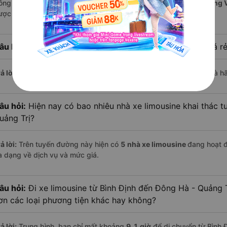
ông Hà - Quảng Trị là
HK BUSLINES, HM Happycar và Quang Dũng V
ược nhiều khách hàng đánh giá cao về chất lượng phục vụ.
âu hỏi:
Hãng xe limousine đi Đông Hà - Quảng Trị có giá rẻ
ả lời:
Với mức giá chỉ từ
400.000
đồng,
Tân Quang Dũng
hiện là h
âu hỏi:
Hiện nay có bao nhiêu nhà xe limousine khai thác t
uảng Trị?
ả lời:
Trên tuyến đường này hiện có
5
nhà xe
limousine
đang hoạt 
a dạng về dịch vụ và mức giá.
âu hỏi:
Đi xe limousine từ Bình Định đến Đông Hà - Quảng T
ơn các loại phương tiện khác hay không?
ả lời:
Trung bình, bạn chỉ mất khoảng
9.1 giờ
để di chuyển từ Bình 