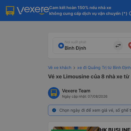
Cam kết hoàn 150% nếu nhà xe

không cung cấp dịch vụ vận chuyển (*)
in
Nơi xuất phát
import_export
Vé xe khách
xe đi Quảng Trị từ Bình Định
Vé xe Limousine của 8 nhà xe từ 
Vexere Team
Ngày cập nhật: 07/08/2026
Chọn ngày đi để xem giá vé, số ghế t
info
HK BUSLINE