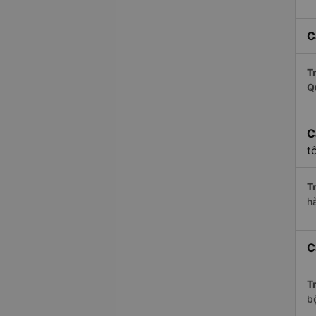
C
Tr
Q
C
t
Tr
h
C
Tr
b