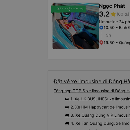
Ngọc Phát
Xác nhận tức thì
3.2
star
(60 đá
Limousine 24 p
10:50 • Bình 
9h
19:50 • Quảng
Đặt vé xe limousine đi Đông Hà
Tổng hợp TOP 5 xe limousine đi Đông Hà
🚌 1. Xe HK BUSLINES: xe limousi
🚌 2. Xe HM Happycar: xe limousin
🚌 3. Xe Quang Dũng VIP Limousin
🚌 4. Xe Tân Quang Dũng: xe limo