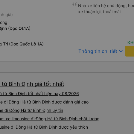
Nhà xe liên hệ chủ động, hướ
xe thuận lợi, thoải mái
nh giá)
hòng
Định (Dọc QL1A)
KH
 Trị (Dọc Quốc Lộ 1A)
keyboard_arrow_down
Thông tin chi tiết
 từ Bình Định giá tốt nhất
 từ Bình Định tốt nhất hiện nay 08/2026
ne đi Đông Hà từ Bình Định được đánh giá cao
e đi Đông Hà từ Bình Định uy tín
e: xe limousine đi Đông Hà từ Bình Định chất lượng
usine đi Đông Hà từ Bình Định được yêu thích