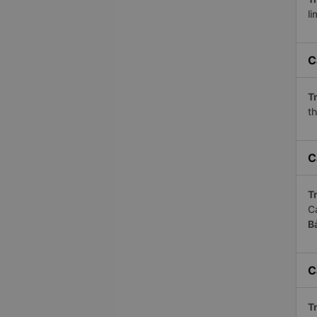
li
C
Tr
th
C
Tr
C
B
C
Tr