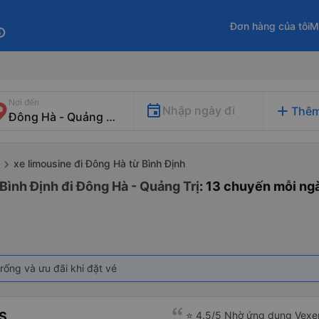
Đơn hàng của tôi
M
fo
Nơi đến
add
Nhập ngày đi
Thêm
xe limousine đi Đông Hà từ Bình Định
Bình Định đi Đông Hà - Quảng Trị
: 13 chuyến mỗi ng
rống và ưu đãi khi đặt vé
S
⭐ 4.5/5 Nhờ ứng dụng Vexer