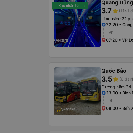
Quang Dũng
Xác nhận tức thì
3.7
star
(1141 đ
Limousine 22 p
22:20 • Công 
9h
07:20 • VP Đ
Quốc Bảo
3.5
star
(6 đán
Giường nằm 34 
23:00 • Bình 
9h
08:00 • Bến 