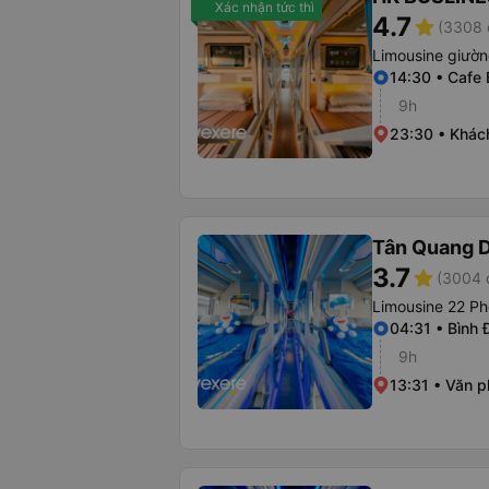
Xác nhận tức thì
4.7
star
(3308 
Limousine giườ
14:30 • Cafe
9h
23:30 • Khác
Tân Quang 
3.7
star
(3004 
Limousine 22 Ph
04:31 • Bình 
9h
13:31 • Văn 