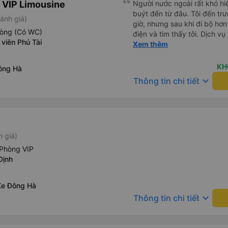
 VIP Limousine
ký. Nhân viên chuyên nghiệp
Người nước ngoài rất khó hiể
lần xe rẽ 1 cái là ✈️ Ít đi x
sao cho cả app Vexere và H
buýt đến từ đâu. Tôi đến tr
ánh giá)
10/10.
triển để mang lại trải nghiệm
giờ, nhưng sau khi đi bộ hơn
hòng (Có WC)
điện và tìm thấy tôi. Dịch v
viên Phú Tài
tôi ngủ ngon hơn ở khách sạn 
Xem thêm
hơn nếu tiếng còi xe bớt to h
cho điểm tối đa. Cảm ơn bạn 
KH
ông Hà
keyboard_arrow_down
Thông tin chi tiết
h giá)
Phòng VIP
Định
Xe Đông Hà
keyboard_arrow_down
Thông tin chi tiết