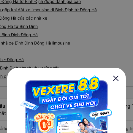
đi Đông Hà từ Bình Định được đánh giá cao
ặp khi đặt xe limousine đi Bình Định từ Đông Hà
h Đông Hà của các nhà xe
Đông Hà từ Bình Định
ne Bình Định Đông Hà
á nhà xe Bình Định Đông Hà limousine
nh - Đông Hà
Bình Định nhanh và uy tín nhất
nh đi Đông Hà
âu hỏi:
Xe limousine nào từ Bình Định đi Đông Hà - Quảng 
hất lượng nhất?
ả lời:
Nếu bạn tìm kiếm sự thoải mái và dịch vụ cao cấp, các hãng lim