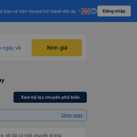
help_outline
Đăng nhập
ở bán vé trên Vexere
Trở thành đối tác
arrow_drop_down
Xem giá
 ngày về
ày
Xem bộ lọc chuyến phổ biến
Chọn ngày
e, tôi đã có một chuyến đi khá