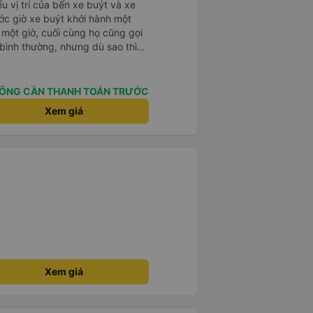
, Nhiệt tình, mình đánh giá 4,5
u vị trí của bến xe buýt và xe
e khách nhưng đủ để đánh giá
K Busline và hãng sẽ ngày phát
ước giờ xe buýt khởi hành một
 tiện lợi hơn cho hành khách.
 một giờ, cuối cùng họ cũng gọi
ụ bình thường, nhưng dù sao thì
vì tôi rất thoải mái. Sẽ tuyệt
ơn. Nhưng tôi thích nó nên tôi
rất nhiều.
ÔNG CẦN THANH TOÁN TRƯỚC
Xem giá
Xem giá