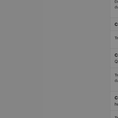
Đ
đ
C
Tr
C
Q
Tr
đ
C
h
Tr