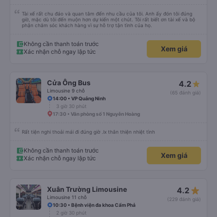
Tài xế rất chu đáo và quan tâm đến nhu cầu của tôi. Anh ấy đón tôi đúng
giờ, mặc dù tôi đến muộn hơn dự kiến ​​một chút. Tôi rất biết ơn tài xế và bộ
phận chăm sóc khách hàng vì sự hỗ trợ tận tình của họ.
Không cần thanh toán trước
Xem giá
Xác nhận chỗ ngay lập tức
Cửa Ông Bus
4.2
Limousine 9 chỗ
(65 đánh giá)
14:00 • VP Quảng Ninh
3 giờ 30 phút
17:30 • Văn phòng số 1 Nguyễn Hoàng
Rất tiện nghi thoải mái đi đúng giờ .lx thân thiện nhiệt tình
Không cần thanh toán trước
Xem giá
Xác nhận chỗ ngay lập tức
star_rate
Xuân Trường Limousine
4.2
Limousine 11 chỗ
(229 đánh giá)
10:30 • Bệnh viện đa khoa Cẩm Phả
2 giờ 30 phút