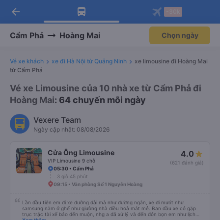
arrow_back
Tải app Vexere ngay!
Tải app Vexere
-30k
Mở app
Mở app
Nhận ưu đãi thành viên độc
-30k/ghế khi đặt vé máy bay qua
quyền
app
Cẩm Phả
Hoàng Mai
Chọn ngày
Vé xe khách
xe đi Hà Nội từ Quảng Ninh
xe limousine đi Hoàng Mai
từ Cẩm Phả
Vé xe Limousine của 10 nhà xe từ Cẩm Phả đi
Hoàng Mai
: 64 chuyến mỗi ngày
Vexere Team
Ngày cập nhật: 08/08/2026
Cửa Ông Limousine
4.0
VIP Limousine 9 chỗ
(621 đánh giá)
05:30 • Cẩm Phả
3 giờ 45 phút
09:15 • Văn phòng Số 1 Nguyễn Hoàng
Lần đầu tiên em đi xe đường dài mà như đường ngắn, xe đi mướt như
samsung nằm ở ghế như giường nhà điều hoà mát mẻ. Ban đầu xe có gặp
trục trặc tài xế báo đến muộn, nhg a đã xử lý và đến đón bọn em như lịch