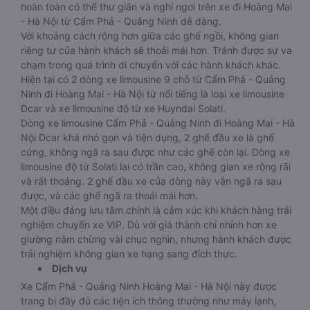
hoàn toàn có thể thư giãn và nghỉ ngơi trên xe đi Hoàng Mai
- Hà Nội từ Cẩm Phả - Quảng Ninh dễ dàng.
Với khoảng cách rộng hơn giữa các ghế ngồi, không gian
riêng tư của hành khách sẽ thoải mái hơn. Tránh được sự va
chạm trong quá trình di chuyển với các hành khách khác.
Hiện tại có 2 dòng xe limousine 9 chỗ từ Cẩm Phả - Quảng
Ninh đi Hoàng Mai - Hà Nội từ nổi tiếng là loại xe limousine
Dcar và xe limousine độ từ xe Huyndai Solati.
Dòng xe limousine Cẩm Phả - Quảng Ninh đi Hoàng Mai - Hà
Nội Dcar khá nhỏ gọn và tiện dụng, 2 ghế đầu xe là ghế
cứng, không ngã ra sau được như các ghế còn lại. Dòng xe
limousine độ từ Solati lại có trần cao, không gian xe rộng rãi
và rất thoáng. 2 ghế đầu xe của dòng này vẫn ngã ra sau
được, và các ghế ngã ra thoải mái hơn.
Một điều đáng lưu tâm chính là cảm xúc khi khách hàng trải
nghiệm chuyến xe VIP. Dù với giá thành chỉ nhỉnh hơn xe
giường nằm chừng vài chục nghìn, nhưng hành khách được
trải nghiệm không gian xe hạng sang đích thực.
Dịch vụ
Xe Cẩm Phả - Quảng Ninh Hoàng Mai - Hà Nội này được
trang bị đầy đủ các tiện ích thông thường như máy lạnh,