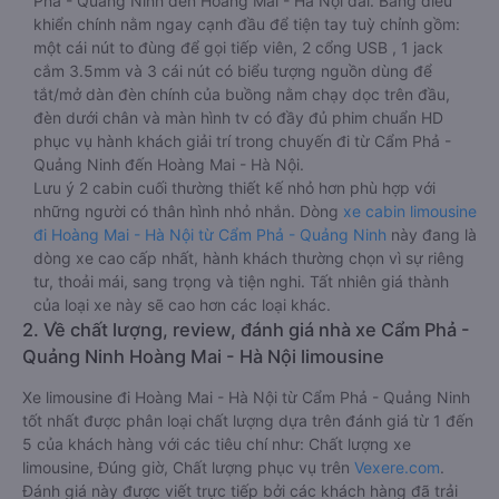
Phả - Quảng Ninh đến Hoàng Mai - Hà Nội dài. Bảng điều
khiển chính nằm ngay cạnh đầu để tiện tay tuỳ chỉnh gồm:
một cái nút to đùng để gọi tiếp viên, 2 cổng USB , 1 jack
cắm 3.5mm và 3 cái nút có biểu tượng nguồn dùng để
tắt/mở dàn đèn chính của buồng nằm chạy dọc trên đầu,
đèn dưới chân và màn hình tv có đầy đủ phim chuẩn HD
phục vụ hành khách giải trí trong chuyến đi từ Cẩm Phả -
Quảng Ninh đến Hoàng Mai - Hà Nội.
Lưu ý 2 cabin cuối thường thiết kế nhỏ hơn phù hợp với
những người có thân hình nhỏ nhắn. Dòng
xe cabin limousine
đi Hoàng Mai - Hà Nội từ Cẩm Phả - Quảng Ninh
này đang là
dòng xe cao cấp nhất, hành khách thường chọn vì sự riêng
tư, thoải mái, sang trọng và tiện nghi. Tất nhiên giá thành
của loại xe này sẽ cao hơn các loại khác.
2. Về chất lượng, review, đánh giá nhà xe Cẩm Phả -
Quảng Ninh Hoàng Mai - Hà Nội limousine
Xe limousine đi Hoàng Mai - Hà Nội từ Cẩm Phả - Quảng Ninh
tốt nhất được phân loại chất lượng dựa trên đánh giá từ 1 đến
5 của khách hàng với các tiêu chí như: Chất lượng xe
limousine, Đúng giờ, Chất lượng phục vụ trên
Vexere.com
.
Đánh giá này được viết trực tiếp bởi các khách hàng đã trải