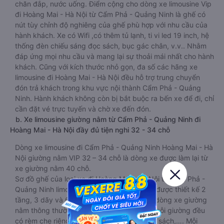
chăn đắp, nước uống. Điểm cộng cho dòng xe limousine Vip
đi Hoàng Mai - Hà Nội từ Cẩm Phả - Quảng Ninh là ghế có
nút tùy chỉnh độ nghiêng của ghế phù hợp với nhu cầu của
hành khách. Xe có Wifi ,có thêm tủ lạnh, ti vi led 19 inch, hệ
thống đèn chiếu sáng đọc sách, bục gác chân, v.v.. Nhằm
đáp ứng mọi nhu cầu và mang lại sự thoải mái nhất cho hành
khách. Cũng với kích thước nhỏ gọn, đa số các hãng xe
limousine đi Hoàng Mai - Hà Nội đều hỗ trợ trung chuyển
đón trả khách trong khu vực nội thành Cẩm Phả - Quảng
Ninh. Hành khách không còn bị bắt buộc ra bến xe để đi, chỉ
cần đặt vé trực tuyến và chờ xe đến đón.
b. Xe limousine giường nằm từ Cẩm Phả - Quảng Ninh đi
Hoàng Mai - Hà Nội đầy đủ tiện nghi 32 - 34 chỗ
Dòng xe limousine đi Cẩm Phả - Quảng Ninh Hoàng Mai - Hà
Nội giường nằm VIP 32 – 34 chỗ là dòng xe được làm lại từ
xe giường nằm 40 chỗ.
Sơ đồ ghế của loại xe đi Hoàng Mai - Hà Nội từ Cẩm Phả -
Quảng Ninh limousine giường nằm VIP này được thiết kế 2
tầng, 3 dãy và 6 hàng. Kích thước dài hơn dòng xe giường
nằm thông thường một chút. Tuy nhiên tại mỗi giường đều
có rèm che riêng, màn hình led, và đèn đọc sách,…. Mỗi