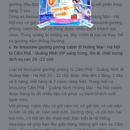
giường đều được bọc da êm ái, tương đương với phân khúc
hạng 3 sao.
Dòng xe limousine Cẩm Phả - Quảng Ninh Hoàng Mai - Hà
Nội này có giá cả phải chăng hơn dòng xe limousine giường
phòng cabin 22 chỗ và đang được nhiều hành khách lựa
chọn. Trong tương lai không xa, đây chính là loại xe thay thế
xe giường nằm thông thường.
c. Xe limousine giường phòng cabin đi Hoàng Mai - Hà Nội
từ Cẩm Phả - Quảng Ninh VIP sang trọng, êm ái, chất lượng
dịch vụ cao 20 -22 chỗ
Loại xe limousine giường phòng từ Cẩm Phả - Quảng Ninh đi
Hoàng Mai - Hà Nội 20 - 22 chỗ được chia làm 2 tầng, 2 dãy
và 6 hàng, mỗi hàng là 2 cabin riêng biệt. Trong mỗi xe
limousine Cẩm Phả - Quảng Ninh Hoàng Mai - Hà Nội cabin
được trang bị rất nhiều tiện ích phục vụ hành khách suốt
hành trình.
Mỗi phòng, cabin đều có gối nằm rời, có gối ôm, có cái mền
to hơn và dây an toàn seat belt. Giường rộng và dài hơn hai
loại trên, có thể lăn lộn thoải mái. Đặc biệt là hệ thống
massage sẽ giúp bạn thư giãn trong những giờ nằm xe Cẩm