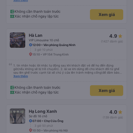
trên hệ thống. Anh tài xế Văn Sĩ quá vui tính và nhiệt tình, trời mưa gió đã
Xem thêm
chở bọn e về tận nơi an toàn. 5⭐️ cho anh tài xế Văn Sĩ cùng với nhà xe. Lần
sau e mong có duyên gặp lại a ạ.
Không cần thanh toán trước
Xem giá
Xác nhận chỗ ngay lập tức
Hà Lan
4.9
VIP Limousine 10 chỗ
(1427 đánh giá)
12:00 • Văn phòng Quảng Ninh
3 giờ 10 phút
15:10 • VP 154 Trung Kính
1. tin nhắn hoặc lời nhắc tự động sau khi khách đặt vé để họ đến đúng
giờ(nếu không sẽ bị trễ chuyến). 2. lái xe khi dừng đỗ cho khách đổi từ ghế
sau lên ghế trước cạnh tài xế chú ý cửa lên tránh miệng cống(để đảm bảo
an toàn cho khách- tại HN: miệng cống bằng sắt chữ nhật dạng ô lưới, cửa
Xem thêm
miệng cống còn kết nối với vỉa hè tương đương 1 viên gạch lát viền vỉa hè
50-60cm. 3. Thái độ và tay nghề tài xế tốt. Bác tài đã cố gắng để về đến
Tng kịp 20h, để khách nối chuyến Xe 11 chỗ nên thoáng đãng.
Không cần thanh toán trước
Xem giá
Xác nhận chỗ ngay lập tức
Hạ Long Xanh
4.0
Sơ đồ 16 chỗ
(139 đánh giá)
07:00 • Chợ Cửa Ông
3 giờ 50 phút
10:50 • Văn phòng Hà Nội