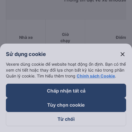
Giờ
Nhà xe
Điểm đi
chạy
close
Sử dụng cookie
Hà Lan
03:00 - 18:00
315 Lê Chân
Vexere dùng cookie để website hoạt động ổn định. Bạn có thể
xem chi tiết hoặc thay đổi lựa chọn bất kỳ lúc nào trong phần
Hoàng Hà
Quản lý cookie. Tìm hiểu thêm trong
Chính sách Cookie
.
12:55 - 12:55
Lê Thanh Nghị
Limousine
Chấp nhận tất cả
Xuân Trường
10:30 - 17:00
Bệnh viện đa khoa Cẩ
Limousine
Tùy chọn cookie
Cửa Ông Bus
04:00 - 18:00
Tổ 2 Nam Thạch B
Từ chối
Hạ Long Xanh
07:00 - 17:00
Chợ Cửa Ông