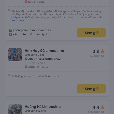
13:00 • Hà Nội
Khi bạn đặt xe sẽ có lái xe gọi điện để hẹn giờ lại với bạn, sớm hơn khoảng
15-20 phút.Ai lên xe trước thì được chọn chỗ trước, mình đj xe ghép nên
chấp nhận thôi =)). Xe mới, sạch sẽ, chỗ nằm thoải mái cho người vóc dáng
vừa ( ai m8 người thì hơi vướng víu xíu ha ). Hừm xe mới, điều hoà lạnh sâu
Xem thêm
nên bạn nào không chịu được lạnh nhớ lấu cái chăn dày đắp cho ấm. Bác tài
lái xe khá là êm nhưng mỗi tội khi nói chuyện điện thoại khá là to làm mình
trong chuyến đi tỉnh dậy sương sương khoảng 2-3 lần nhưng vẫn ngủ ngon
Không cần thanh toán trước
Xem giá
(may béo nên dễ ngủ tỉnh là ngủ típ ). Nhà xe nên mắc cái rèm hay màn
Xác nhận chỗ ngay lập tức
nhựa ngăn cách khách với lái xe, ổm cho 2 bên. Nói chung mình rất có thiện
cảm với nhà xe này nên nếu đi đâu xuống Hạ Long thì mình vẫn chọn quay
lại nhà xe ni.
star_rate
Anh Huy 92 Limousine
3.9
Limousine 9 chỗ
(59 đánh giá)
20:00 • Hạ Long (Bãi Cháy)
3 giờ 15 phút
23:15 • VP Hà Nội
Thái độ phục vụ tốt, chỗ ngồi thoải mái
Xem giá
star_rate
Hoàng Hà Limousine
4.4
Limousine 12 chỗ
(128 đánh giá)