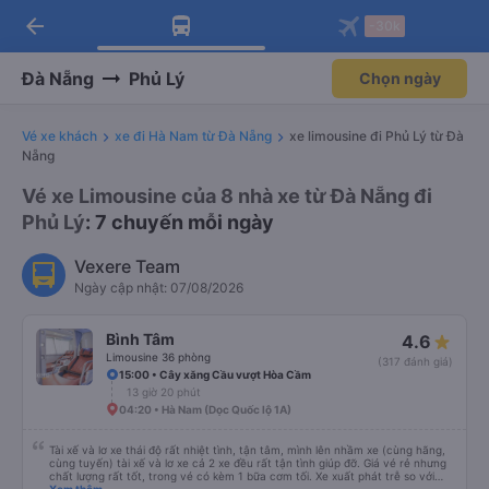
arrow_back
Tải app Vexere ngay!
Tải app Vexere
-30k
Mở app
Mở app
Nhận ưu đãi thành viên độc
-30k/ghế khi đặt vé máy bay qua
quyền
app
Đà Nẵng
Phủ Lý
Chọn ngày
Vé xe khách
xe đi Hà Nam từ Đà Nẵng
xe limousine đi Phủ Lý từ Đà
Nẵng
Vé xe Limousine của 8 nhà xe từ Đà Nẵng đi
Phủ Lý
: 7 chuyến mỗi ngày
Vexere Team
Ngày cập nhật: 07/08/2026
Bình Tâm
4.6
Limousine 36 phòng
(317 đánh giá)
15:00 • Cây xăng Cầu vượt Hòa Cầm
13 giờ 20 phút
04:20 • Hà Nam (Dọc Quốc lộ 1A)
Tài xế và lơ xe thái độ rất nhiệt tình, tận tâm, mình lên nhầm xe (cùng hãng,
cùng tuyến) tài xế và lơ xe cả 2 xe đều rất tận tình giúp đỡ. Giá vé rẻ nhưng
chất lượng rất tốt, trong vé có kèm 1 bữa cơm tối. Xe xuất phát trễ so với