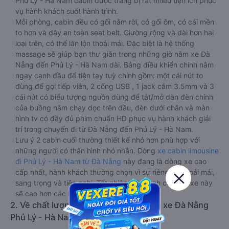
Phủ Lý - Hà Nam cabin được trang bị rất nhiều tiện ích phục
vụ hành khách suốt hành trình.
Mỗi phòng, cabin đều có gối nằm rời, có gối ôm, có cái mền
to hơn và dây an toàn seat belt. Giường rộng và dài hơn hai
loại trên, có thể lăn lộn thoải mái. Đặc biệt là hệ thống
massage sẽ giúp bạn thư giãn trong những giờ nằm xe Đà
Nẵng đến Phủ Lý - Hà Nam dài. Bảng điều khiển chính nằm
ngay cạnh đầu để tiện tay tuỳ chỉnh gồm: một cái nút to
đùng để gọi tiếp viên, 2 cổng USB , 1 jack cắm 3.5mm và 3
cái nút có biểu tượng nguồn dùng để tắt/mở dàn đèn chính
của buồng nằm chạy dọc trên đầu, đèn dưới chân và màn
hình tv có đầy đủ phim chuẩn HD phục vụ hành khách giải
trí trong chuyến đi từ Đà Nẵng đến Phủ Lý - Hà Nam.
Lưu ý 2 cabin cuối thường thiết kế nhỏ hơn phù hợp với
những người có thân hình nhỏ nhắn. Dòng
xe cabin limousine
đi Phủ Lý - Hà Nam từ Đà Nẵng
này đang là dòng xe cao
cấp nhất, hành khách thường chọn vì sự riêng tư, thoải mái,
sang trọng và tiện nghi. Tất nhiên giá thành của loại xe này
sẽ cao hơn các loại khác.
2. Về chất lượng, review, đánh giá nhà xe Đà Nẵng
Phủ Lý - Hà Nam limousine