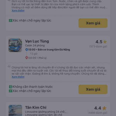
Dịch vụ tốt từ Đà Nẵng đến Kon Tum. Nước, chăn và gối được cung cấp.
Bạn có thể sạc lại thiết bị điện tử của mình bằng phích cắm usb. Thỉnh
thoảng có một số điểm dừng để tiếp đón/đón người để bạn có thể đến muộn
hơn một chút so với mô tả. (Lưu ý: chúng tôi hiểu và nói được một chút
Xem thêm
tiếng Việt)
Xác nhận chỗ ngay lập tức
Xem giá
Vạn Lục Tùng
4.5
Cabin 24 phòng
(573 đánh giá)
15:00 • Bến xe trung tâm Đà Nẵng
13 giờ
04:00 • Phủ Lý
Chúng tôi hơi lo lắng về chuyến đi vì chúng tôi đã đọc các nhận xét, nhưng
mọi thứ đều diễn ra tuyệt vời. Các tài xế thay đổi trong suốt chuyến đi và lái
xe rất cẩn thận. Đường đi êm ả, không hề rung chuyển. Chúng tôi đã dừng
đủ số lần để đi vệ sinh và dừng lại để ăn tối. Nhìn chung, ghế ngồi có thể hơi
Xem thêm
ngắn đối với những người cao trên 180 cm nhưng đó không phải là vấn đề
lớn. Chúng tôi rất thích chuyến đi.
Không cần thanh toán trước
Xem giá
Xác nhận chỗ ngay lập tức
star_rate
Tân Kim Chi
4.4
Limousine giường phòng 24 chỗ (CABIN)
(4466 đánh giá)
Limousine giường nằm 36 chỗ