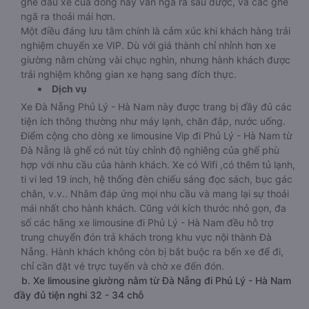
ghế đầu xe của dòng này vẫn ngã ra sau được, và các ghế
ngã ra thoải mái hơn.
Một điều đáng lưu tâm chính là cảm xúc khi khách hàng trải
nghiệm chuyến xe VIP. Dù với giá thành chỉ nhỉnh hơn xe
giường nằm chừng vài chục nghìn, nhưng hành khách được
trải nghiệm không gian xe hạng sang đích thực.
Dịch vụ
Xe Đà Nẵng Phủ Lý - Hà Nam này được trang bị đầy đủ các
tiện ích thông thường như máy lạnh, chăn đắp, nước uống.
Điểm cộng cho dòng xe limousine Vip đi Phủ Lý - Hà Nam từ
Đà Nẵng là ghế có nút tùy chỉnh độ nghiêng của ghế phù
hợp với nhu cầu của hành khách. Xe có Wifi ,có thêm tủ lạnh,
ti vi led 19 inch, hệ thống đèn chiếu sáng đọc sách, bục gác
chân, v.v.. Nhằm đáp ứng mọi nhu cầu và mang lại sự thoải
mái nhất cho hành khách. Cũng với kích thước nhỏ gọn, đa
số các hãng xe limousine đi Phủ Lý - Hà Nam đều hỗ trợ
trung chuyển đón trả khách trong khu vực nội thành Đà
Nẵng. Hành khách không còn bị bắt buộc ra bến xe để đi,
chỉ cần đặt vé trực tuyến và chờ xe đến đón.
b. Xe limousine giường nằm từ Đà Nẵng đi Phủ Lý - Hà Nam
đầy đủ tiện nghi 32 - 34 chỗ