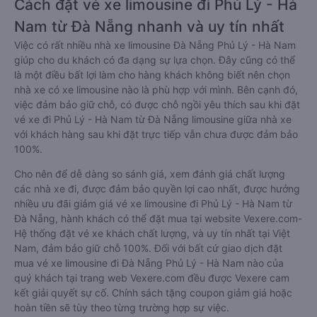
Cách đặt vé xe limousine đi Phủ Lý - Hà
Nam từ Đà Nẵng nhanh và uy tín nhất
Việc có rất nhiều nhà xe limousine Đà Nẵng Phủ Lý - Hà Nam
giúp cho du khách có đa dạng sự lựa chọn. Đây cũng có thể
là một điều bất lợi làm cho hàng khách không biết nên chọn
nhà xe có xe limousine nào là phù hợp với mình. Bên cạnh đó,
việc đảm bảo giữ chỗ, có được chỗ ngồi yêu thích sau khi đặt
vé xe đi Phủ Lý - Hà Nam từ Đà Nẵng limousine giữa nhà xe
với khách hàng sau khi đặt trực tiếp vẫn chưa được đảm bảo
100%.
Cho nên để dễ dàng so sánh giá, xem đánh giá chất lượng
các nhà xe đi, được đảm bảo quyền lợi cao nhất, được hưởng
nhiều ưu đãi giảm giá vé xe limousine đi Phủ Lý - Hà Nam từ
Đà Nẵng, hành khách có thể đặt mua tại website Vexere.com-
Hệ thống đặt vé xe khách chất lượng, và uy tín nhất tại Việt
Nam, đảm bảo giữ chỗ 100%. Đối với bất cứ giao dịch đặt
mua vé xe limousine đi Đà Nẵng Phủ Lý - Hà Nam nào của
quý khách tại trang web Vexere.com đều được Vexere cam
kết giải quyết sự cố. Chính sách tặng coupon giảm giá hoặc
hoàn tiền sẽ tùy theo từng trường hợp sự việc.