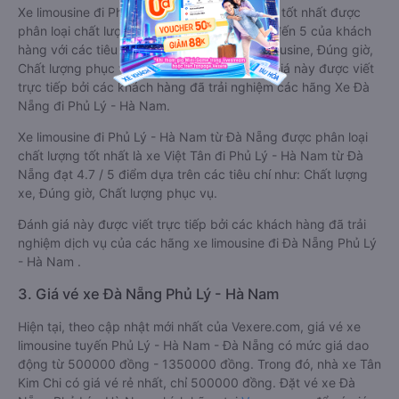
Xe limousine đi Phủ Lý - Hà Nam từ Đà Nẵng tốt nhất được
phân loại chất lượng dựa trên đánh giá từ 1 đến 5 của khách
hàng với các tiêu chí như: Chất lượng xe limousine, Đúng giờ,
Chất lượng phục vụ trên
Vexere.com
. Đánh giá này được viết
trực tiếp bởi các khách hàng đã trải nghiệm các hãng Xe Đà
Nẵng đi Phủ Lý - Hà Nam.
Xe limousine đi Phủ Lý - Hà Nam từ Đà Nẵng được phân loại
chất lượng tốt nhất là xe Việt Tân đi Phủ Lý - Hà Nam từ Đà
Nẵng đạt 4.7 / 5 điểm dựa trên các tiêu chí như: Chất lượng
xe, Đúng giờ, Chất lượng phục vụ.
Đánh giá này được viết trực tiếp bởi các khách hàng đã trải
nghiệm dịch vụ của các hãng xe limousine đi Đà Nẵng Phủ Lý
- Hà Nam .
3. Giá vé xe Đà Nẵng Phủ Lý - Hà Nam
Hiện tại, theo cập nhật mới nhất của Vexere.com, giá vé xe
limousine tuyến Phủ Lý - Hà Nam - Đà Nẵng có mức giá dao
động từ 500000 đồng - 1350000 đồng. Trong đó, nhà xe Tân
Kim Chi có giá vé rẻ nhất, chỉ 500000 đồng. Đặt vé xe Đà