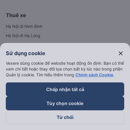
Thuê xe
Hà Nội đi Ninh Bình
Hà Nội đi Hạ Long
Hà Nội đi Sa Pa
close
Sử dụng cookie
Hà Nội đi Tam Đảo
Vexere dùng cookie để website hoạt động ổn định. Bạn có thể
Đà Nẵng đi Hội An
xem chi tiết hoặc thay đổi lựa chọn bất kỳ lúc nào trong phần
Đà Nẵng đi Huế
Quản lý cookie. Tìm hiểu thêm trong
Chính sách Cookie
.
Hải Phòng đi Hà Nội
Xem tất cả tuyến đường
Chấp nhận tất cả
Tùy chọn cookie
Từ chối