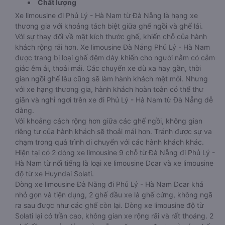
Chất lượng
Xe limousine đi Phủ Lý - Hà Nam từ Đà Nẵng là hạng xe
thương gia với khoảng tách biệt giữa ghế ngồi và ghế lái.
Với sự thay đổi về mặt kích thước ghế, khiến chỗ của hành
khách rộng rãi hơn. Xe limousine Đà Nẵng Phủ Lý - Hà Nam
được trang bị loại ghế đệm dày khiến cho người nằm có cảm
giác êm ái, thoải mái. Các chuyến xe dù xa hay gần, thời
gian ngồi ghế lâu cũng sẽ làm hành khách mệt mỏi. Nhưng
với xe hạng thương gia, hành khách hoàn toàn có thể thư
giãn và nghỉ ngơi trên xe đi Phủ Lý - Hà Nam từ Đà Nẵng dễ
dàng.
Với khoảng cách rộng hơn giữa các ghế ngồi, không gian
riêng tư của hành khách sẽ thoải mái hơn. Tránh được sự va
chạm trong quá trình di chuyển với các hành khách khác.
Hiện tại có 2 dòng xe limousine 9 chỗ từ Đà Nẵng đi Phủ Lý -
Hà Nam từ nổi tiếng là loại xe limousine Dcar và xe limousine
độ từ xe Huyndai Solati.
Dòng xe limousine Đà Nẵng đi Phủ Lý - Hà Nam Dcar khá
nhỏ gọn và tiện dụng, 2 ghế đầu xe là ghế cứng, không ngã
ra sau được như các ghế còn lại. Dòng xe limousine độ từ
Solati lại có trần cao, không gian xe rộng rãi và rất thoáng. 2