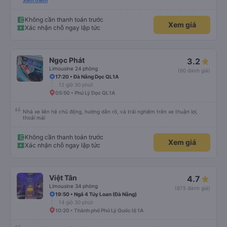
trên app 45p, nhưng do bão nên trời mưa rất to, có thể thông cảm được.
Xem thêm
99/10
Không cần thanh toán trước
Xem giá
Xác nhận chỗ ngay lập tức
Ngọc Phát
3.2
Limousine 24 phòng
(60 đánh giá)
17:20 • Đà Nẵng Dọc QL1A
12 giờ 30 phút
05:50 • Phủ Lý Dọc QL1A
Nhà xe liên hệ chủ động, hướng dẫn rõ, và trải nghiệm trên xe thuận lợi,
thoải mái
Không cần thanh toán trước
Xem giá
Xác nhận chỗ ngay lập tức
Việt Tân
4.7
Limousine 34 phòng
(675 đánh giá)
19:50 • Ngã 4 Túy Loan (Đà Nẵng)
14 giờ 30 phút
10:20 • Thành phố Phủ Lý Quốc lộ 1A