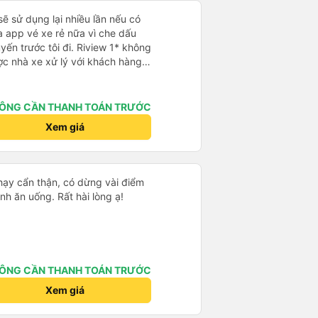
sẽ sử dụng lại nhiều lần nếu có
 app vé xe rẻ nữa vì che dấu
uyến trước tôi đi. Riview 1* không
ợc nhà xe xử lý với khách hàng”
 trải nghiệm của tôi lại nói là đã
không biết nên vẫn mua vé thêm
Cty tôi sẽ xóa app vé xe rẻ Vĩnh
ÔNG CẦN THANH TOÁN TRƯỚC
úng tôi cũng sẽ viết bài trên các
Xem giá
ôi cả về Dalat lẫn vé xe rẻ. Xin
chạy cẩn thận, có dừng vài điểm
nh ăn uống. Rất hài lòng ạ!
ÔNG CẦN THANH TOÁN TRƯỚC
Xem giá