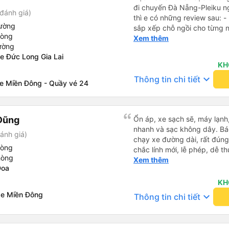
đi chuyến Đà Nẵng-Pleiku n
đánh giá)
thì e có những review sau: - 
iường
sắp xếp chỗ ngồi cho từng người 1 - A phụ xe du
hòng
cùng tần số nên nói câu nào 
Xem thêm
ường
đúg giờ, trước giờ đi có nv 
e Đức Long Gia Lai
phục vụ tốt. - Cơ sở vật chất bình thường, do đặt xe thường
KH
nên cũng k đòi hỏi gì nhìu 
keyboard_arrow_down
Thông tin chi tiết
dừng lại để đi vệ sinh.
xe Miền Đông - Quầy vé 24
Dũng
Ổn áp, xe sạch sẽ, máy lạnh,
nhanh và sạc không dây. Bác
ánh giá)
chạy xe đường dài, rất đúng
hòng
chắc lính mới, lễ phép, dễ t
hòng
trai. 😊
Xem thêm
Đoa
KH
xe Miền Đông
keyboard_arrow_down
Thông tin chi tiết