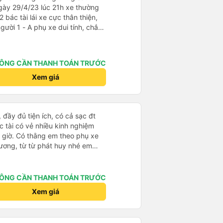
gày 29/4/23 lúc 21h xe thường
2 bác tài lái xe cực thân thiện,
i tính, chắc
là cười câu đó - Xe xuất bến
điện thông báo trước, thái độ
ÔNG CẦN THANH TOÁN TRƯỚC
hơn. Nhưng nhìn chug khá ổn, có
Xem giá
 đầy đủ tiện ích, có cả sạc đt
 tài có vẻ nhiều kinh nghiệm
 giờ. Có thằng em theo phụ xe
hương, từ từ phát huy nhé em
ÔNG CẦN THANH TOÁN TRƯỚC
Xem giá