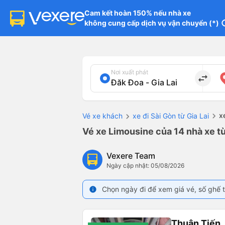
Cam kết hoàn 150% nếu nhà xe

không cung cấp dịch vụ vận chuyển (*)
in
Nơi xuất phát
import_export
x
Vé xe khách
xe đi Sài Gòn từ Gia Lai
Vé xe Limousine của 14 nhà xe từ
Vexere Team
Ngày cập nhật: 05/08/2026
Chọn ngày đi để xem giá vé, số ghế t
info
Thuận Tiến