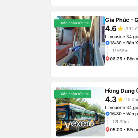
Gia Phúc - G
Xác nhận tức thì
4.6
star
(392 đ
Limousine 34 g
18:30 • Bến X
11h55m
06:25 • Bến 
Hồng Dung 
Xác nhận tức thì
4.3
star
(15 đá
Limousine 34 g
16:30 • Văn 
12h30m
05:00 • Bến 