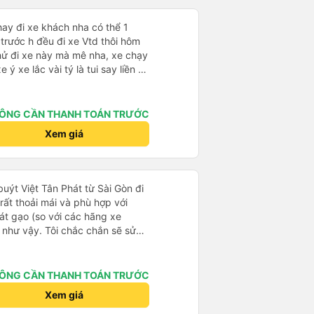
t hay đi xe khách nha có thể 1
trước h đều đi xe Vtd thôi hôm
hử đi xe này mà mê nha, xe chạy
 ý xe lắc vài tý là tui say liền à
ểu thậm chí gần nữa đoạn đg tui
lạnh mở rất mát ko quá lạnh
tui đy máy lạnh mở như mùa
ÔNG CẦN THANH TOÁN TRƯỚC
ng ấm lắm má ko hôi ko ngứa
Xem giá
xe chăn mỏng điều hòa lạnh đắp
 hổng dám đắp, mấy trạm dừng
u nhiều chỗ tui đi mấy xe khác
ko luôn 😭 nhưng bù lại thì
 buýt Việt Tân Phát từ Sài Gòn đi
ũng mắc hơn những xe khác,
ất thoải mái và phù hợp với
hình như xe này cũng bị phản
át gạo (so với các hãng xe
 kết giá rẻ, wc (có nước), chăn
 như vậy. Tôi chắc chắn sẽ sử
ay nhưng giường bé, vé ăn nhích
ục vụ vé ko tốt nhưng tui
 chung tuỵt zời sau này sẽ là
ÔNG CẦN THANH TOÁN TRƯỚC
Xem giá