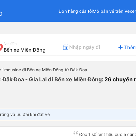
Đơn hàng của tôi
Mở bán vé trên Vexe
fo
Nơi đến
add
Nhập ngày đi
Thêm
e limousine đi Bến xe Miền Đông từ Đăk Đoa
 Đăk Đoa - Gia Lai đi Bến xe Miền Đông
: 26 chuyến 
rống và ưu đãi khi đặt vé
Đọc 1 số cmt tiêu cực e cũ