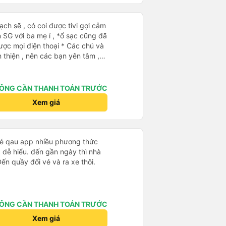
a mẹ í , *ổ sạc cũng đã
iện thoại * Các chú và
n thiện , nên các bạn yên tâm ,
g oki la ngen , ai có nhu cầu đi
hú chở về nhà xe Bảy Lang lun
xe ăn sáng lun nè 10/10
ÔNG CẦN THANH TOÁN TRƯỚC
Xem giá
 vé qau app nhiều phương thức
 dễ hiểu. đến gần ngày thì nhà
Đến quầy đổi vé và ra xe thôi.
ÔNG CẦN THANH TOÁN TRƯỚC
Xem giá