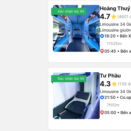
Hoàng Thuỷ
Xác nhận tức thì
4.7
star
(4601 
Limousine 34 Gi
Limousine giườ
18:20 • Bến X
11h25m
05:45 • Bến 
Tư Phầu
Xác nhận tức thì
4.3
star
(139 đ
Limousine 34 G
21:50 • Co.o
7h10m
05:00 • Bến 