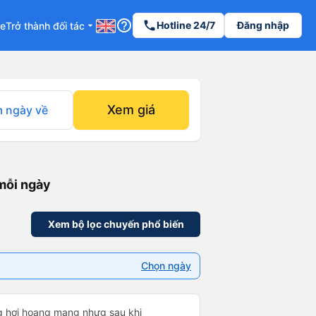
help_outline
phone
Hotline 24/7
Đăng nhập
re
Trở thành đối tác
arrow_drop_down
Xem giá
 ngày về
mỗi ngày
Xem bộ lọc chuyến phổ biến
Chọn ngày
ng hơi hoang mang nhưg sau khi