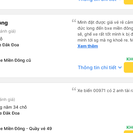
ồng
Mình đặt được giá vé rẻ cảm
đức long đến bxe miền đông 
ánh giá)
sẽ, ghế xe rất tốt mình k bị
hỗ
minh tới sg mà ng khoẻ re.
xe Đắk Đoa
xíu là ổn.
Xem thêm
KH
xe Miền Đông cũ
keyboard_arrow_down
Thông tin chi tiết
Xe biển 00971 có 2 anh tài r
ánh giá)
ng nằm 34 chỗ
xe Đắk Đoa
KH
xe Miền Đông - Quầy vé 49