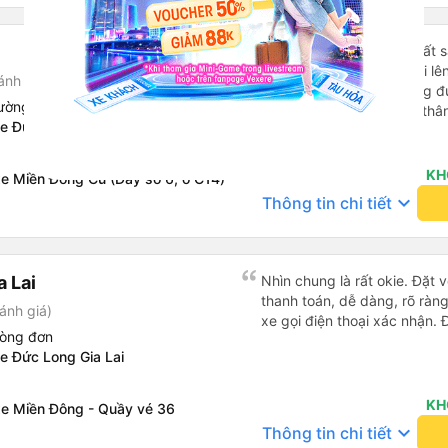
Nhà xe mới update nên rất sạch sẽ , có coi được tivi gợi cảm
giác hoài niệm còn nhỏ đi lên SG với b
ánh giá)
được update nên sử dụng được mọi đ
iường
anh trong nhà xe lịch sự thâ
e Đức Long Gia Lai
giá còn phù hợp nữa nói chun
Xem thêm
du lịch Pleiku thì dặn các c
nhen ngay trung tâm xuống 
KH
xe Miền Đông Cũ (Dãy số 6, ô C14)
keyboard_arrow_down
Thông tin chi tiết
a Lai
Nhìn chung là rất okie. Đặt
thanh toán, dễ dàng, rõ ràng
ánh giá)
xe gọi điện thoại xác nhận. 
hòng đơn
e Đức Long Gia Lai
KH
xe Miền Đông - Quầy vé 36
keyboard_arrow_down
Thông tin chi tiết