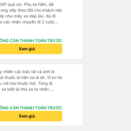
 24P quá xịn. Phụ xe hiền, dễ
 ong xếp theo đôi cho khách nên
ép như mấy xe dép lào. Xe đi
ọi xác nhận chuyến đi 2 cuộc
 tới giờ đi khách nào chưa ra kịp
iến trả sát sao. Đi từ BXMD -
hấy review tài xế hút thuốc
ÔNG CẦN THANH TOÁN TRƯỚC
g số 2 gần đầu xe thì không
Xem giá
hung là nên đi xe 24P nhà này.
 nhiên các bác tài và anh lơ
 thuốc lá trên xe là ok. Vì ko fai
 với mùi thuốc hút. Từng là
xe biết là nhà xe tư nhân ,
nh của Phương Trang Busline, từ
 Vé có mắc 1 chúc cũng chấp nhận
ÔNG CẦN THANH TOÁN TRƯỚC
Xem giá