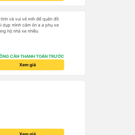
t tính và vui vẻ mih để quên đồ
lại dụp mình cảm ỏn a a phụ xe
 ủng hộ nhà xe nhiều
ÔNG CẦN THANH TOÁN TRƯỚC
Xem giá
Xem giá