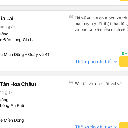
ia Lai
Tài xế vui vẻ có a phụ xe tố
mà may a ý tốt thật thà dũ 
ánh giá)
và bác tài xế nhiều mình sẽ
iường
e Đức Long Gia Lai
KH
xe Miền Đông - Quầy vé 41
keyboard_arrow_down
Thông tin chi tiết
(Tân Hoa Châu)
Bác tài và lơ xe rất vui vẻ.
nh giá)
iường
phòng An Khê
xe Miền Đông
keyboard_arrow_down
Thông tin chi tiết