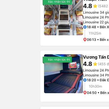
Xác nhận tức thì
4.8
star
(5482 
Limousine 34 g
Limousine 24 P
Limousine 22 gi
18:48 • Bến X
11h25m
06:13 • Bến 
Vương Tấn 
Xác nhận tức thì
4.8
star
(455 đ
Limousine 24 P
Limousine 34 P
18:20 • Đắk 
10h30m
04:50 • Bến 