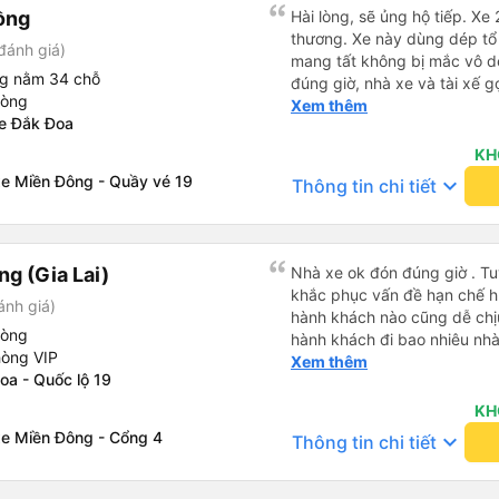
ồng
Hài lòng, sẽ ủng hộ tiếp. Xe
thương. Xe này dùng dép tổ
đánh giá)
mang tất không bị mắc vô d
ng nằm 34 chỗ
đúng giờ, nhà xe và tài xế g
hòng
trong buổi sáng ngày đi. Gần
Xem thêm
xe Đắk Đoa
phụ xe có gọi nhắc. Giờ dự k
Dak Doa đón trả đúng nơi. T
KH
nhưng xe mình đi nằm giườn
xe Miền Đông - Quầy vé 19
keyboard_arrow_down
Thông tin chi tiết
thấy tài xế hút thuốc. Nói c
g (Gia Lai)
Nhà xe ok đón đúng giờ . Tuy
khắc phục vấn đề hạn chế hút
ánh giá)
hành khách nào cũng dễ chịu
hòng
hành khách đi bao nhiêu nhà 
hòng VIP
nhưng hãy theo cách vận hà
Xem thêm
oa - Quốc lộ 19
tổng đài cho tới nội quy...
đc..
KH
xe Miền Đông - Cổng 4
keyboard_arrow_down
Thông tin chi tiết