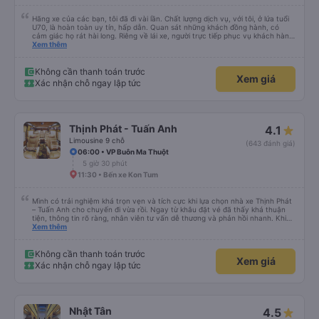
Hãng xe của các bạn, tôi đã đi vài lần. Chất lượng dịch vụ, với tôi, ở lứa tuổi
U70, là hoàn toàn uy tín, hấp dẫn. Quan sát những khách đồng hành, có
cảm giác họ rát hài long. Riêng về lái xe, người trực tiếp phục vụ khách hàng,
thì rât chu đáo. Đánh giá tổng thể: Hãng xe các bạn phục vụ khách chuyên
Xem thêm
nghiệp, văn minh, hiện đại. (Tôi hiện làm việc vê dịch vụ pháp luật tại Phường
Kon Tum, đt 0981197552).
Không cần thanh toán trước
Xem giá
Xác nhận chỗ ngay lập tức
Thịnh Phát - Tuấn Anh
4.1
Limousine 9 chỗ
(643 đánh giá)
06:00 • VP Buôn Ma Thuột
5 giờ 30 phút
11:30 • Bến xe Kon Tum
Mình có trải nghiệm khá trọn vẹn và tích cực khi lựa chọn nhà xe Thịnh Phát
– Tuấn Anh cho chuyến đi vừa rồi. Ngay từ khâu đặt vé đã thấy khá thuận
tiện, thông tin rõ ràng, nhân viên tư vấn dễ thương và phản hồi nhanh. Khi
đến giờ xuất phát, xe đón khách đúng hẹn, sắp xếp chỗ ngồi gọn gàng nên
Xem thêm
không có cảm giác lộn xộn hay vội vàng. Không gian trên xe sạch sẽ, ghế
ngồi êm và đủ thoải mái cho những chuyến đi dài. Xe chạy tương đối êm, tài
xế lái cẩn thận, giữ tốc độ ổn định nên mình cảm thấy yên tâm trong suốt
Không cần thanh toán trước
Xem giá
hành trình. Trên xe cũng giữ được sự trật tự, không quá ồn ào, phù hợp với
Xác nhận chỗ ngay lập tức
những ai muốn nghỉ ngơi hoặc thư giãn khi di chuyển. Thái độ phục vụ của
tài xế và phụ xe là điểm cộng lớn: lịch sự, thân thiện và hỗ trợ khách khá chu
đáo, từ việc hướng dẫn lên xuống xe đến nhắc nhở điểm dừng. Nhìn chung,
Thịnh Phát – Tuấn Anh là một nhà xe có chất lượng ổn định, dịch vụ tốt, phù
hợp để lựa chọn cho những chuyến đi cần sự an tâm, gọn gàng và thoải mái.
Nhật Tân
4.5