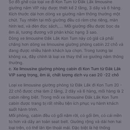
Sơ đồ ghế của loại xe đi Kon Tum từ Đắk Lắk limousine
giường nằm VIP này được thiết kế 2 tầng, 3 dãy và 6 hàng.
Kích thước dài hơn dòng xe giường nằm thông thường một
chút. Tuy nhiên tại mỗi giường đều có rèm che riêng, màn
hình led, và đèn đọc sách,…. Mỗi giường đều được bọc da
êm ái, tương đương với phân khúc hạng 3 sao.
Dòng xe limousine Đắk Lắk Kon Tum này có giá cả phải
chăng hơn dòng xe limousine giường phòng cabin 22 chỗ và
đang được nhiều hành khách lựa chọn. Trong tương lai
không xa, đây chính là loại xe thay thế xe giường nằm thông
thường.
c. Xe limousine giường phòng cabin đi Kon Tum từ Đắk Lắk
VIP sang trọng, êm ái, chất lượng dịch vụ cao 20 -22 chỗ
Loại xe limousine giường phòng từ Đắk Lắk đi Kon Tum 20 -
22 chỗ được chia làm 2 tầng, 2 dãy và 6 hàng, mỗi hàng là 2
cabin riêng biệt. Trong mỗi xe limousine Đắk Lắk Kon Tum
cabin được trang bị rất nhiều tiện ích phục vụ hành khách
suốt hành trình.
Mỗi phòng, cabin đều có gối nằm rời, có gối ôm, có cái mền
to hơn và dây an toàn seat belt. Giường rộng và dài hơn hai
loại trên, có thể lăn lộn thoải mái. Đặc biệt là hệ thống