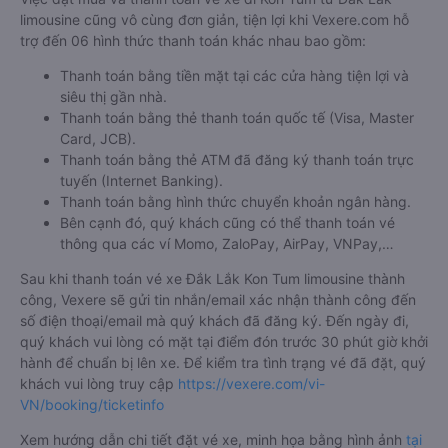
limousine cũng vô cùng đơn giản, tiện lợi khi Vexere.com hỗ
trợ đến 06 hình thức thanh toán khác nhau bao gồm:
Thanh toán bằng tiền mặt tại các cửa hàng tiện lợi và
siêu thị gần nhà.
Thanh toán bằng thẻ thanh toán quốc tế (Visa, Master
Card, JCB).
Thanh toán bằng thẻ ATM đã đăng ký thanh toán trực
tuyến (Internet Banking).
Thanh toán bằng hình thức chuyển khoản ngân hàng.
Bên cạnh đó, quý khách cũng có thể thanh toán vé
thông qua các ví Momo, ZaloPay, AirPay, VNPay,…
Sau khi thanh toán vé xe Đắk Lắk Kon Tum limousine thành
công, Vexere sẽ gửi tin nhắn/email xác nhận thành công đến
số điện thoại/email mà quý khách đã đăng ký. Đến ngày đi,
quý khách vui lòng có mặt tại điểm đón trước 30 phút giờ khởi
hành để chuẩn bị lên xe. Để kiểm tra tình trạng vé đã đặt, quý
khách vui lòng truy cập
https://vexere.com/vi-
VN/booking/ticketinfo
Xem hướng dẫn chi tiết đặt vé xe, minh họa bằng hình ảnh
tại