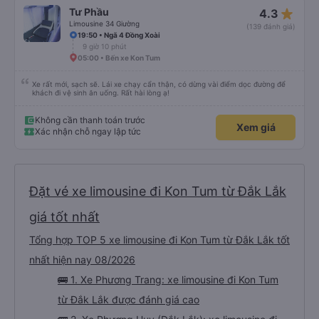
star_rate
Tư Phầu
4.3
Limousine 34 Giường
(139 đánh giá)
19:50 • Ngã 4 Đồng Xoài
9 giờ 10 phút
05:00 • Bến xe Kon Tum
Xe rất mới, sạch sẽ. Lái xe chạy cẩn thận, có dừng vài điểm dọc đường để
khách đi vệ sinh ăn uống. Rất hài lòng ạ!
Không cần thanh toán trước
Xem giá
Xác nhận chỗ ngay lập tức
Đặt vé xe limousine đi Kon Tum từ Đắk Lắk
giá tốt nhất
Tổng hợp TOP 5 xe limousine đi Kon Tum từ Đắk Lắk tốt
nhất hiện nay 08/2026
🚌 1. Xe Phương Trang: xe limousine đi Kon Tum
từ Đắk Lắk được đánh giá cao