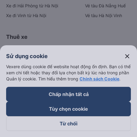
Xe đi Hải Phòng từ Hà Nội
Vé tàu Đà Nẵng Huế
Xe đi Vinh từ Hà Nội
Vé tàu Hà Nội Vinh
Thuê xe
Hà Nội đi Ninh Bình
close
Sử dụng cookie
Hà Nội đi Hạ Long
Vexere dùng cookie để website hoạt động ổn định. Bạn có thể
Hà Nội đi Sa Pa
xem chi tiết hoặc thay đổi lựa chọn bất kỳ lúc nào trong phần
Hà Nội đi Tam Đảo
Quản lý cookie. Tìm hiểu thêm trong
Chính sách Cookie
.
Đà Nẵng đi Hội An
Chấp nhận tất cả
Đà Nẵng đi Huế
Hải Phòng đi Hà Nội
Tùy chọn cookie
Xem tất cả tuyến đường
Từ chối