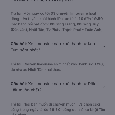
Trả lời:
Mỗi ngày có tới
33 chuyến limousine
hoạt
động trên tuyến, khởi hành liên tục từ
1:10 đến 19:50
.
Các hãng nổi bật gồm:
Phương Trang, Phương Huy
(Đắk Lắk), Nhật Tân, Tư Phầu, Thịnh Phát - Tuấn Anh
,...
Câu hỏi:
Xe limousine nào khởi hành từ Kon
Tum sớm nhất?
Trả lời:
Chuyến limousine sớm nhất khởi hành lúc
1:10
,
do nhà xe
Nhật Tân
khai thác.
Câu hỏi:
Xe limousine nào khởi hành từ Đắk
Lắk muộn nhất?
Trả lời:
Nếu bạn muốn đi chuyến muộn, lựa chọn cuối
cùng trong ngày là lúc
19:50
, cũng do nhà xe
Nhật Tân
vận hành.