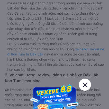
massage sẽ giúp bạn thư giãn trong những giờ nằm xe Đắk
Lắk đến Kon Tum dài. Bảng điều khiển chính nằm ngay cạnh
đầu để tiện tay tuỳ chỉnh gồm: một cái nút to đùng để gọi
tiếp viên, 2 cổng USB , 1 jack cắm 3.5mm và 3 cái nút có
biểu tượng nguồn dùng để tắt/mở dàn đèn chính của buồng
nằm chạy dọc trên đầu, đèn dưới chân và màn hình tv có
đầy đủ phim chuẩn HD phục vụ hành khách giải trí trong
chuyến đi từ Đắk Lắk đến Kon Tum.
Lưu ý 2 cabin cuối thường thiết kế nhỏ hơn phù hợp với
những người có thân hình nhỏ nhắn. Dòng
xe cabin limousine
đi Kon Tum từ Đắk Lắk
này đang là dòng xe cao cấp nhất,
hành khách thường chọn vì sự riêng tư, thoải mái, sang
trọng và tiện nghi. Tất nhiên giá thành của loại xe này sẽ cao
hơn các loại khác.
2. Về chất lượng, review, đánh giá nhà xe Đắk Lắk
Kon Tum limousine
Xe limousine đi Kon Tum từ Đắk Lắk tốt nhất được phân loại
chất lượng dựa trên đánh giá từ 1 đến 5 của khách hàng với
các tiêu chí như: Chất lượng xe limousine, Đúng giờ, Chất
lượng phục vụ trên
Vexere.com
. Đánh giá này được viết trực