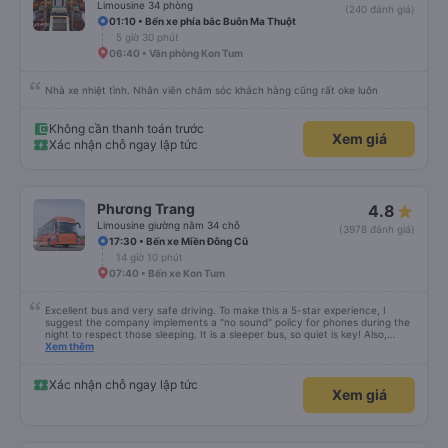
Limousine 34 phòng
(240 đánh giá)
01:10 • Bến xe phía bắc Buôn Ma Thuột
5 giờ 30 phút
06:40 • Văn phòng Kon Tum
Nhà xe nhiệt tình. Nhân viên chăm sóc khách hàng cũng rất oke luôn
Không cần thanh toán trước
Xem giá
Xác nhận chỗ ngay lập tức
Phương Trang
4.8
Limousine giường nằm 34 chỗ
(3978 đánh giá)
17:30 • Bến xe Miền Đông Cũ
14 giờ 10 phút
07:40 • Bến xe Kon Tum
Excellent bus and very safe driving. To make this a 5-star experience, I
suggest the company implements a "no sound" policy for phones during the
night to respect those sleeping. It is a sleeper bus, so quiet is key! Also,
please display the Wi-Fi password clearly inside the cabin for convenience. I
Xem thêm
would definitely ride with them again! -------------- ​ Xe chất lượng tốt và
tài xế lái xe rất an toàn. Để dịch vụ hoàn hảo hơn, tôi góp ý nhà xe nên có
quy định rõ ràng về việc giữ im lặng (tắt âm thanh điện thoại) vào ban đêm
Xác nhận chỗ ngay lập tức
Xem giá
để tránh làm phiền hành khách khác ngủ. Ngoài ra, nhà xe nên dán sẵn mật
khẩu Wi-Fi trong xe để hành khách dễ dàng sử dụng. Tôi vẫn sẽ tiếp tục ủng
hộ nhà xe trong tương lai!