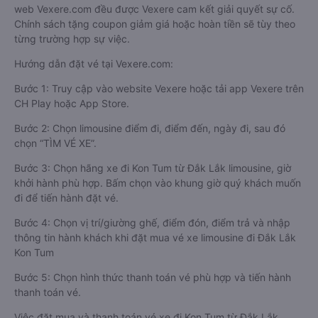
web Vexere.com đều được Vexere cam kết giải quyết sự cố.
Chính sách tặng coupon giảm giá hoặc hoàn tiền sẽ tùy theo
từng trường hợp sự việc.
Hướng dẫn đặt vé tại Vexere.com:
Bước 1: Truy cập vào website Vexere hoặc tải app Vexere trên
CH Play hoặc App Store.
Bước 2: Chọn limousine điểm đi, điểm đến, ngày đi, sau đó
chọn “TÌM VÉ XE”.
Bước 3: Chọn hãng xe đi Kon Tum từ Đắk Lắk limousine, giờ
khởi hành phù hợp. Bấm chọn vào khung giờ quý khách muốn
đi để tiến hành đặt vé.
Bước 4: Chọn vị trí/giường ghế, điểm đón, điểm trả và nhập
thông tin hành khách khi đặt mua vé xe limousine đi Đắk Lắk
Kon Tum
Bước 5: Chọn hình thức thanh toán vé phù hợp và tiến hành
thanh toán vé.
Việc đặt mua và thanh toán vé xe đi Kon Tum từ Đắk Lắk