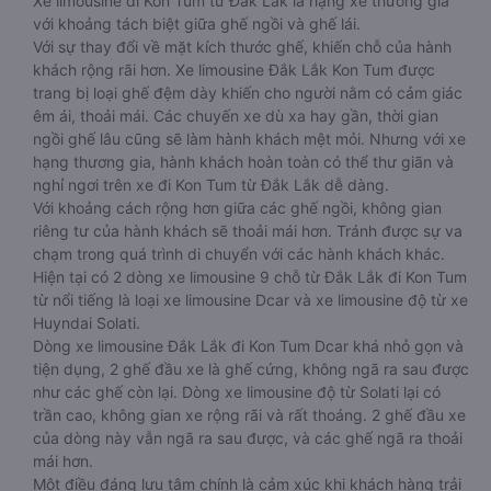
Xe limousine đi Kon Tum từ Đắk Lắk là hạng xe thương gia
với khoảng tách biệt giữa ghế ngồi và ghế lái.
Với sự thay đổi về mặt kích thước ghế, khiến chỗ của hành
khách rộng rãi hơn. Xe limousine Đắk Lắk Kon Tum được
trang bị loại ghế đệm dày khiến cho người nằm có cảm giác
êm ái, thoải mái. Các chuyến xe dù xa hay gần, thời gian
ngồi ghế lâu cũng sẽ làm hành khách mệt mỏi. Nhưng với xe
hạng thương gia, hành khách hoàn toàn có thể thư giãn và
nghỉ ngơi trên xe đi Kon Tum từ Đắk Lắk dễ dàng.
Với khoảng cách rộng hơn giữa các ghế ngồi, không gian
riêng tư của hành khách sẽ thoải mái hơn. Tránh được sự va
chạm trong quá trình di chuyển với các hành khách khác.
Hiện tại có 2 dòng xe limousine 9 chỗ từ Đắk Lắk đi Kon Tum
từ nổi tiếng là loại xe limousine Dcar và xe limousine độ từ xe
Huyndai Solati.
Dòng xe limousine Đắk Lắk đi Kon Tum Dcar khá nhỏ gọn và
tiện dụng, 2 ghế đầu xe là ghế cứng, không ngã ra sau được
như các ghế còn lại. Dòng xe limousine độ từ Solati lại có
trần cao, không gian xe rộng rãi và rất thoáng. 2 ghế đầu xe
của dòng này vẫn ngã ra sau được, và các ghế ngã ra thoải
mái hơn.
Một điều đáng lưu tâm chính là cảm xúc khi khách hàng trải