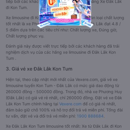
tiếp bởi các khách hàng đã trải nghiệm các hãng Xe Đắk Lắk
đi Kon Tum.
Xe limousine đi Kon Tum từ Đắk Lắk được phân loại chất lượng
tốt nhất là xe Phương Trang đi Kon Tum từ Đắk Lắk đạt 4.8 /
5 điểm dựa trên các tiêu chí như: Chất lượng xe, Đúng giờ,
Chất lượng phục vụ.
Đánh giá này được viết trực tiếp bởi các khách hàng đã trải
nghiệm dịch vụ của các hãng xe limousine đi Đắk Lắk Kon
Tum .
3. Giá vé xe Đắk Lắk Kon Tum
Hiện tại, theo cập nhật mới nhất của Vexere.com, giá vé xe
limousine tuyến Kon Tum - Đắk Lắk có mức giá dao động từ
260000 đồng - 500000 đồng. Trong đó, nhà xe Phương Huy
(Đắk Lắk) có giá vé rẻ nhất, chỉ 260000 đồng. Đặt vé xe Đắk
Lắk Kon Tum chính hãng tại
Vexere.com
để có giá rẻ nhất,
đảm bảo giữ chỗ 100% và hỗ trợ đổi trả vé miễn phí. Tổng đài
tư vấn, đặt vé và đổi trả vé miễn phí:
1900 888684
.
Xe Đắk Lắk Kon Tum limousine tốt nhất: Xe từ Đắk Lắk đi Kon