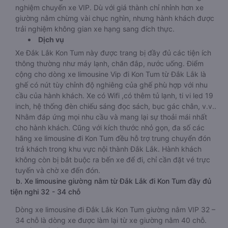
nghiệm chuyến xe VIP. Dù với giá thành chỉ nhỉnh hơn xe
giường nằm chừng vài chục nghìn, nhưng hành khách được
trải nghiệm không gian xe hạng sang đích thực.
Dịch vụ
Xe Đắk Lắk Kon Tum này được trang bị đầy đủ các tiện ích
thông thường như máy lạnh, chăn đắp, nước uống. Điểm
cộng cho dòng xe limousine Vip đi Kon Tum từ Đắk Lắk là
ghế có nút tùy chỉnh độ nghiêng của ghế phù hợp với nhu
cầu của hành khách. Xe có Wifi ,có thêm tủ lạnh, ti vi led 19
inch, hệ thống đèn chiếu sáng đọc sách, bục gác chân, v.v..
Nhằm đáp ứng mọi nhu cầu và mang lại sự thoải mái nhất
cho hành khách. Cũng với kích thước nhỏ gọn, đa số các
hãng xe limousine đi Kon Tum đều hỗ trợ trung chuyển đón
trả khách trong khu vực nội thành Đắk Lắk. Hành khách
không còn bị bắt buộc ra bến xe để đi, chỉ cần đặt vé trực
tuyến và chờ xe đến đón.
b. Xe limousine giường nằm từ Đắk Lắk đi Kon Tum đầy đủ
tiện nghi 32 - 34 chỗ
Dòng xe limousine đi Đắk Lắk Kon Tum giường nằm VIP 32 –
34 chỗ là dòng xe được làm lại từ xe giường nằm 40 chỗ.