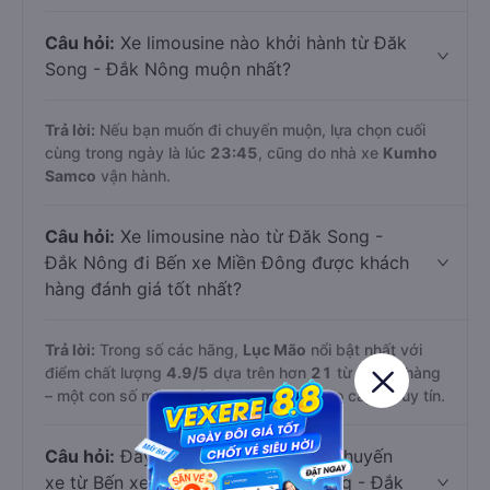
Câu hỏi:
Xe limousine nào khởi hành từ Đăk
Song - Đắk Nông muộn nhất?
Trả lời:
Nếu bạn muốn đi chuyến muộn, lựa chọn cuối
cùng trong ngày là lúc
23:45
, cũng do nhà xe
Kumho
Samco
vận hành.
Câu hỏi:
Xe limousine nào từ Đăk Song -
Đắk Nông đi Bến xe Miền Đông được khách
hàng đánh giá tốt nhất?
Trả lời:
Trong số các hãng,
Lục Mão
nổi bật nhất với
điểm chất lượng
4.9
/5
dựa trên hơn
21
từ khách hàng
– một con số minh chứng cho dịch vụ cao cấp và uy tín.
Câu hỏi:
Đây có phải là tất cả các chuyến
xe từ Bến xe Miền Đông đi Đăk Song - Đắk