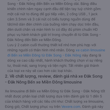
Song - Đắk Nông đến Bến xe Miền Đông dài. Bảng điều
khiển chính nằm ngay cạnh đầu để tiện tay tuỳ chỉnh gồm:
một cái nút to đùng để gọi tiếp viên, 2 cổng USB , 1 jack
cắm 3.5mm và 3 cái nút có biểu tượng nguồn dùng để
tắt/mở dàn đèn chính của buồng nằm chạy dọc trên đầu,
đèn dưới chân và màn hình tv có đầy đủ phim chuẩn HD
phục vụ hành khách giải trí trong chuyến đi từ Đăk Song -
Đắk Nông đến Bến xe Miền Đông.
Lưu ý 2 cabin cuối thường thiết kế nhỏ hơn phù hợp với
những người có thân hình nhỏ nhắn. Dòng
xe cabin limousine
đi Bến xe Miền Đông từ Đăk Song - Đắk Nông
này đang là
dòng xe cao cấp nhất, hành khách thường chọn vì sự riêng
tư, thoải mái, sang trọng và tiện nghi. Tất nhiên giá thành
của loại xe này sẽ cao hơn các loại khác.
2. Về chất lượng, review, đánh giá nhà xe Đăk Song
- Đắk Nông Bến xe Miền Đông limousine
Xe limousine đi Bến xe Miền Đông từ Đăk Song - Đắk Nông tốt
nhất được phân loại chất lượng dựa trên đánh giá từ 1 đến 5
của khách hàng với các tiêu chí như: Chất lượng xe limousine,
Đúng giờ, Chất lượng phục vụ trên
Vexere.com
. Đánh giá này