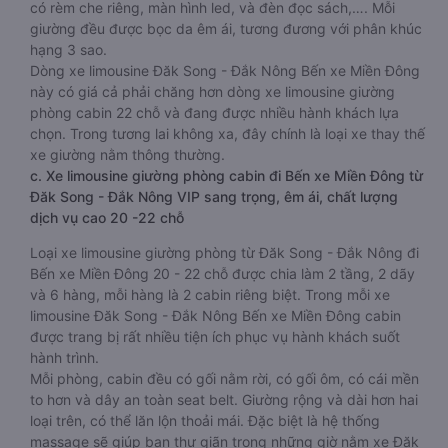
có rèm che riêng, màn hình led, và đèn đọc sách,…. Mỗi
giường đều được bọc da êm ái, tương đương với phân khúc
hạng 3 sao.
Dòng xe limousine Đăk Song - Đắk Nông Bến xe Miền Đông
này có giá cả phải chăng hơn dòng xe limousine giường
phòng cabin 22 chỗ và đang được nhiều hành khách lựa
chọn. Trong tương lai không xa, đây chính là loại xe thay thế
xe giường nằm thông thường.
c. Xe limousine giường phòng cabin đi Bến xe Miền Đông từ
Đăk Song - Đắk Nông VIP sang trọng, êm ái, chất lượng
dịch vụ cao 20 -22 chỗ
Loại xe limousine giường phòng từ Đăk Song - Đắk Nông đi
Bến xe Miền Đông 20 - 22 chỗ được chia làm 2 tầng, 2 dãy
và 6 hàng, mỗi hàng là 2 cabin riêng biệt. Trong mỗi xe
limousine Đăk Song - Đắk Nông Bến xe Miền Đông cabin
được trang bị rất nhiều tiện ích phục vụ hành khách suốt
hành trình.
Mỗi phòng, cabin đều có gối nằm rời, có gối ôm, có cái mền
to hơn và dây an toàn seat belt. Giường rộng và dài hơn hai
loại trên, có thể lăn lộn thoải mái. Đặc biệt là hệ thống
massage sẽ giúp bạn thư giãn trong những giờ nằm xe Đăk