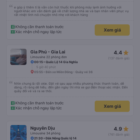
e góp ý thêm tí là vẫn còn hút thuốc khi phòng máy lạnh ảnh hưởng với
người khác em vẫn đánh giá về chất lượng nhà xe và bạn nhân viên phục vụ
rất nhiệt tình nói chuyện nhỏ nhẹ với khách hàng
Không cần thanh toán trước
Xem giá
Xác nhận chỗ ngay lập tức
star_rate
Gia Phú - Gia Lai
4.4
Limousine 22 phòng đơn
(137 đánh giá)
00:15 • Quốc Lộ 14 Gia Nghĩa
5 giờ 40 phút
05:55 • Bến xe Miền Đông - Quầy vé 36
Nhìn chung là rất okie. Đặt vé qau app nhiều phương thức thanh toán, dễ
dàng, rõ ràng dễ hiểu. đến gần ngày thì nhà xe gọi điện thoại xác nhận. Đến
quầy đổi vé và ra xe thôi.
Không cần thanh toán trước
Xem giá
Xác nhận chỗ ngay lập tức
star_rate
Nguyên Dịu
4.9
Limousine 34 phòng
(761 đánh giá)
21:30 • Đắk Nông Quốc lộ 14