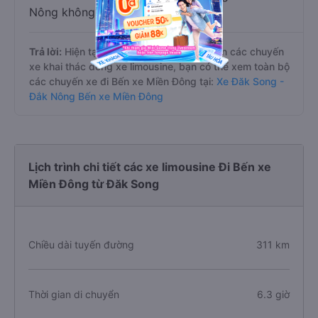
Nông không?
Trả lời:
Hiện tại danh sách này chỉ thể hiện các chuyến
xe khai thác dòng xe limousine, bạn có thể xem toàn bộ
các chuyến xe đi Bến xe Miền Đông tại:
Xe Đăk Song -
Đắk Nông Bến xe Miền Đông
Lịch trình chi tiết các xe limousine Đi Bến xe
Miền Đông từ Đăk Song
Chiều dài tuyến đường
311 km
Thời gian di chuyển
6.3 giờ