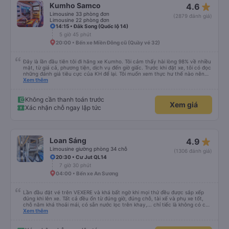
star_rate
Kumho Samco
4.6
Limousine 33 phòng đơn
(2879 đánh giá)
Limousine 22 phòng đơn
14:15 • Đắk Song (Quốc lộ 14)
5 giờ 45 phút
20:00 • Bến xe Miền Đông cũ (Quầy vé 32)
Đây là lần đầu tiên tôi đi hãng xe Kumho. Tôi cảm thấy hài lòng 98% về nhiều
mặt, từ giá cả, phương tiện, dịch vụ đến giờ giấc. Trước khi đặt xe, tôi có đọc
những đánh giá tiêu cực của KH để lại. Tôi muốn xem thực hư thế nào nên
thử 1 lần cho biết. Có thể do tôi may mắn, tôi đã 0 gặp phải những điều tệ
Xem thêm
hại nào. Tuy nhiên, chuyến đi sẽ trọn vẹn hơn, nếu như anh phụ xe nhiệt
tình, có trách nhiệm đừng nói chuyện điện thoại quá nhiều và ầm ỉ suốt 1
quảng đường đầu. Tôi sẽ tiếp tục ủng hộ nhà xe. Hy vọng lần sau sẽ tốt hơn.
Không cần thanh toán trước
Xem giá
Chân thành cám ơn nhà xe.
Xác nhận chỗ ngay lập tức
star_rate
Loan Sáng
4.9
Limousine giường phòng 34 chỗ
(1306 đánh giá)
20:30 • Cư Jut QL14
7 giờ 30 phút
04:00 • Bến xe An Sương
Lần đầu đặt vé trên VEXERE và khá bất ngờ khi mọi thứ đều được sắp xếp
đúng khi lên xe. Tất cả đều ổn từ đúng giờ, đúng chỗ, tài xế và phụ xe tốt,
chỗ nằm khá thoải mái, có sẵn nước lọc trên khay,... chỉ tiếc là không có chỗ
để sạc pin thôi. Nhưng vậy cũng quá ổn rồi!
Xem thêm