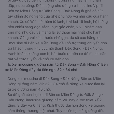
bị đầy đủ các tiện ích thông thường như máy lạnh, chăn
đắp, nước uống. Điểm cộng cho dòng xe limousine Vip đi
Bến xe Miền Đông từ Đăk Song - Đắk Nông là ghế có nút
tùy chỉnh độ nghiêng của ghế phù hợp với nhu cầu của hành
khách. Xe có Wifi ,có thêm tủ lạnh, ti vi led 19 inch, hệ thống
đèn chiếu sáng đọc sách, bục gác chân, v.v.. Nhằm đáp
ứng mọi nhu cầu và mang lại sự thoải mái nhất cho hành
khách. Cũng với kích thước nhỏ gọn, đa số các hãng xe
limousine đi Bến xe Miền Đông đều hỗ trợ trung chuyển đón
trả khách trong khu vực nội thành Đăk Song - Đắk Nông.
Hành khách không còn bị bắt buộc ra bến xe để đi, chỉ cần
đặt vé trực tuyến và chờ xe đến đón.
b. Xe limousine giường nằm từ Đăk Song - Đắk Nông đi Bến
xe Miền Đông đầy đủ tiện nghi 32 - 34 chỗ
Dòng xe limousine đi Đăk Song - Đắk Nông Bến xe Miền
Đông giường nằm VIP 32 – 34 chỗ là dòng xe được làm lại
từ xe giường nằm 40 chỗ.
Sơ đồ ghế của loại xe đi Bến xe Miền Đông từ Đăk Song -
Đắk Nông limousine giường nằm VIP này được thiết kế 2
tầng, 3 dãy và 6 hàng. Kích thước dài hơn dòng xe giường
nằm thông thường một chút. Tuy nhiên tại mỗi giường đều