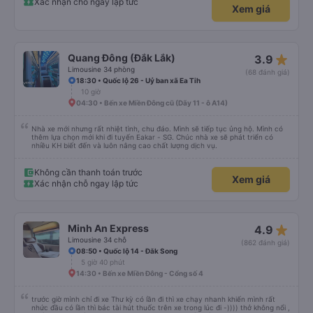
Xác nhận chỗ ngay lập tức
Xem giá
star_rate
Quang Đông (Đắk Lắk)
3.9
Limousine 34 phòng
(68 đánh giá)
18:30 • Quốc lộ 26 - Uỷ ban xã Ea Tih
10 giờ
04:30 • Bến xe Miền Đông cũ (Dãy 11 - ô A14)
Nhà xe mới nhưng rất nhiệt tình, chu đáo. Mình sẽ tiếp tục ủng hộ. Mình có
thêm lựa chọn mới khi đi tuyến Eakar - SG. Chúc nhà xe sẽ phát triển có
nhiều KH biết đến và luôn nâng cao chất lượng dịch vụ.
Không cần thanh toán trước
Xem giá
Xác nhận chỗ ngay lập tức
star_rate
Minh An Express
4.9
Limousine 34 chỗ
(862 đánh giá)
08:50 • Quốc lộ 14 - Đăk Song
5 giờ 40 phút
14:30 • Bến xe Miền Đông - Cổng số 4
trước giờ mình chỉ đi xe Thư kỳ có lần đi thì xe chạy nhanh khiến mình rất
nhức đầu có lần thì bác tài hút thuốc trên xe trong lúc đi -)))) thở không nổi ,