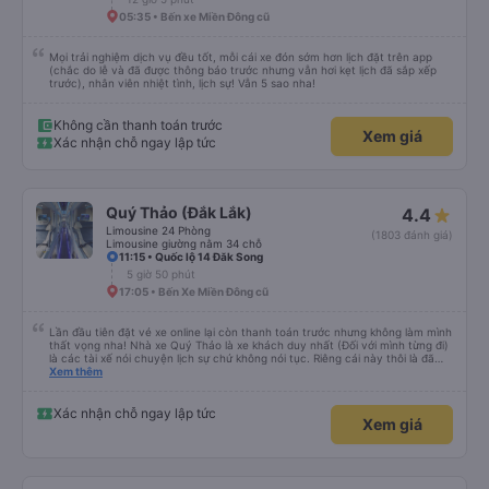
05:35 • Bến xe Miền Đông cũ
Mọi trải nghiệm dịch vụ đều tốt, mỗi cái xe đón sớm hơn lịch đặt trên app
(chắc do lễ và đã được thông báo trước nhưng vẫn hơi kẹt lịch đã sắp xếp
trước), nhân viên nhiệt tình, lịch sự! Vẫn 5 sao nha!
Không cần thanh toán trước
Xem giá
Xác nhận chỗ ngay lập tức
Quý Thảo (Đắk Lắk)
4.4
Limousine 24 Phòng
(1803 đánh giá)
Limousine giường nằm 34 chỗ
11:15 • Quốc lộ 14 Đăk Song
5 giờ 50 phút
17:05 • Bến Xe Miền Đông cũ
Lần đầu tiên đặt vé xe online lại còn thanh toán trước nhưng không làm mình
thất vọng nha! Nhà xe Quý Thảo là xe khách duy nhất (Đối với mình từng đi)
là các tài xế nói chuyện lịch sự chứ không nói tục. Riêng cái này thôi là đã
đánh giá 5 sao rồi. Chú tài xế còn uống pepsi rất dễ thương chứ không có
Xem thêm
hút thuốc phè phè như các xe khác. Đón trả đúng điểm. Được nằm đúng
giường đã đặt. Nói chung 10 điểm.
Xác nhận chỗ ngay lập tức
Xem giá