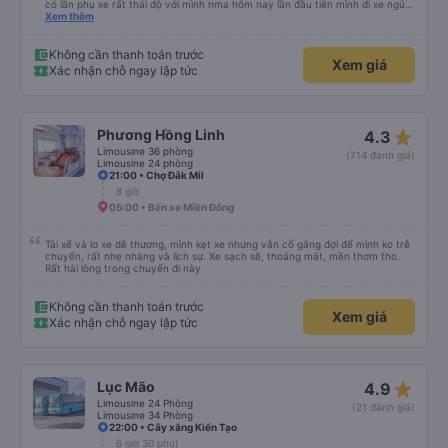
có lần phụ xe rất thái độ với mình nma hôm nay lần đầu tiên mình đi xe ngủ
rất ngon chạy êm lắm phải nói là đã bác tài và anh phụ xe còn dễ thương
Xem thêm
nữa Mn thân thiện lắm còn tâm lý nữa chúc những chuyến đi của nhà xe
Minh An thư kỳ luôn luôn bình an và suôn sẻ ạ
Không cần thanh toán trước
Xem giá
Xác nhận chỗ ngay lập tức
star_rate
Phương Hồng Linh
4.3
Limousine 36 phòng
(714 đánh giá)
Limousine 24 phòng
21:00 • Chợ Đắk Mil
8 giờ
05:00 • Bến xe Miền Đông
Tài xế và lơ xe dễ thương, mình kẹt xe nhưng vẫn cố gắng đợi để mình ko trễ
chuyến, rất nhẹ nhàng và lịch sự. Xe sạch sẽ, thoáng mát, mền thơm tho.
Rất hài lòng trong chuyến đi này
Không cần thanh toán trước
Xem giá
Xác nhận chỗ ngay lập tức
star_rate
Lục Mão
4.9
Limousine 24 Phòng
(21 đánh giá)
Limousine 34 Phòng
22:00 • Cây xăng Kiến Tạo
6 giờ 30 phút