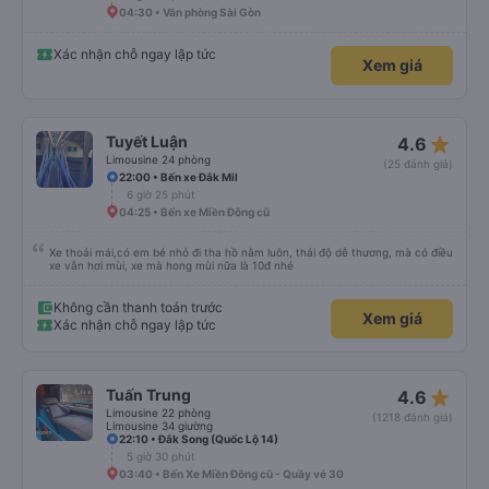
04:30 • Văn phòng Sài Gòn
Xác nhận chỗ ngay lập tức
Xem giá
star_rate
Tuyết Luận
4.6
Limousine 24 phòng
(25 đánh giá)
22:00 • Bến xe Đắk Mil
6 giờ 25 phút
04:25 • Bến xe Miền Đông cũ
Xe thoải mái,có em bé nhỏ đi tha hồ nằm luôn, thái độ dễ thương, mà có điều
xe vẫn hơi mùi, xe mà hong mùi nữa là 10đ nhé
Không cần thanh toán trước
Xem giá
Xác nhận chỗ ngay lập tức
star_rate
Tuấn Trung
4.6
Limousine 22 phòng
(1218 đánh giá)
Limousine 34 giường
22:10 • Đắk Song (Quốc Lộ 14)
5 giờ 30 phút
03:40 • Bến Xe Miền Đông cũ - Quầy vé 30