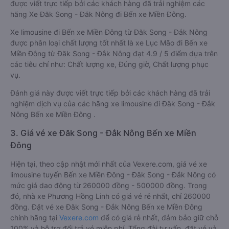
được viết trực tiếp bởi các khách hàng đã trải nghiệm các
hãng Xe Đăk Song - Đắk Nông đi Bến xe Miền Đông.
Xe limousine đi Bến xe Miền Đông từ Đăk Song - Đắk Nông
được phân loại chất lượng tốt nhất là xe Lục Mão đi Bến xe
Miền Đông từ Đăk Song - Đắk Nông đạt 4.9 / 5 điểm dựa trên
các tiêu chí như: Chất lượng xe, Đúng giờ, Chất lượng phục
vụ.
Đánh giá này được viết trực tiếp bởi các khách hàng đã trải
nghiệm dịch vụ của các hãng xe limousine đi Đăk Song - Đắk
Nông Bến xe Miền Đông .
3. Giá vé xe Đăk Song - Đắk Nông Bến xe Miền
Đông
Hiện tại, theo cập nhật mới nhất của Vexere.com, giá vé xe
limousine tuyến Bến xe Miền Đông - Đăk Song - Đắk Nông có
mức giá dao động từ 260000 đồng - 500000 đồng. Trong
đó, nhà xe Phương Hồng Linh có giá vé rẻ nhất, chỉ 260000
đồng. Đặt vé xe Đăk Song - Đắk Nông Bến xe Miền Đông
chính hãng tại
Vexere.com
để có giá rẻ nhất, đảm bảo giữ chỗ
100% và hỗ trợ đổi trả vé miễn phí. Tổng đài tư vấn, đặt vé và