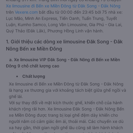
Xe limousine đi Bến xe Miền Đông từ Đăk Song - Đắk Nông
trên
Vexere.com
bắt đầu từ 00:00 đến 23:45 bởi 75 nhà xe:
Lục Mão, Minh An Express, Tiến Oanh, Tuấn Trung, Tuyết
Luận, Kumho Samco, Long Vân Limousine, Gia Phú - Gia Lai,
Quý Thảo (Đắk Lắk), Phương Hồng Linh vận hành.
1. Giới thiệu các dòng xe limousine Đăk Song - Đắk
Nông Bến xe Miền Đông
a. Xe limousine VIP Đăk Song - Đắk Nông đi Bến xe Miền
Đông 9 chỗ chất lượng cao
Chất lượng
Xe limousine đi Bến xe Miền Đông từ Đăk Song - Đắk Nông
là hạng xe thương gia với khoảng tách biệt giữa ghế ngồi và
ghế lái.
Với sự thay đổi về mặt kích thước ghế, khiến chỗ của hành
khách rộng rãi hơn. Xe limousine Đăk Song - Đắk Nông Bến
xe Miền Đông được trang bị loại ghế đệm dày khiến cho
người nằm có cảm giác êm ái, thoải mái. Các chuyến xe dù
xa hay gần, thời gian ngồi ghế lâu cũng sẽ làm hành khách