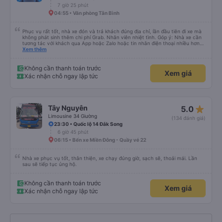
7 giờ 25 phút
04:55 • Văn phòng Tân Bình
Phục vụ rất tốt, nhà xe đón và trả khách đúng địa chỉ, lần đầu tiên đi xe mà
không phát sinh thêm chi phí Grab. Nhân viên nhiệt tình. Góp ý: Nhà xe cần
tương tác với khách qua App hoặc Zalo hoặc tin nhắn điện thoại nhiều hơn
nữa để hành khách yên tâm đặc biệt là khách đặt vé qua App. Chân thành
Xem thêm
cảm ơn, lần sau đặt vé lại
Không cần thanh toán trước
Xem giá
Xác nhận chỗ ngay lập tức
star_rate
Tây Nguyên
5.0
Limousine 34 Giường
(134 đánh giá)
23:30 • Quốc lộ 14 Đắk Song
6 giờ 45 phút
06:15 • Bến xe Miền Đông - Quầy vé 22
Nhà xe phục vụ tốt, thân thiện, xe chạy đúng giờ, sạch sẽ, thoải mái. Lần
sau sẽ tiếp tục ủng hộ.
Không cần thanh toán trước
Xem giá
Xác nhận chỗ ngay lập tức