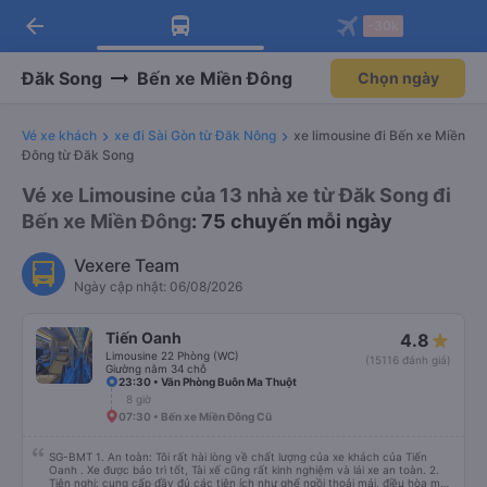
arrow_back
Tải app Vexere ngay!
Tải app Vexere
-30k
Mở app
Mở app
Nhận ưu đãi thành viên độc
-30k/ghế khi đặt vé máy bay qua
quyền
app
Đăk Song
Bến xe Miền Đông
Chọn ngày
Vé xe khách
xe đi Sài Gòn từ Đăk Nông
xe limousine đi Bến xe Miền
Đông từ Đăk Song
Vé xe Limousine của 13 nhà xe từ Đăk Song đi
Bến xe Miền Đông
: 75 chuyến mỗi ngày
Vexere Team
Ngày cập nhật: 06/08/2026
Tiến Oanh
4.8
Limousine 22 Phòng (WC)
(15116 đánh giá)
Giường nằm 34 chỗ
23:30 • Văn Phòng Buôn Ma Thuột
8 giờ
07:30 • Bến xe Miền Đông Cũ
SG-BMT 1. An toàn: Tôi rất hài lòng về chất lượng của xe khách của Tiến
Oanh . Xe được bảo trì tốt, Tài xế cũng rất kinh nghiệm và lái xe an toàn. 2.
Tiện nghi: cung cấp đầy đủ các tiện ích như ghế ngồi thoải mái, điều hòa mát