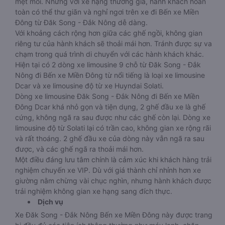
mệt mỏi. Nhưng với xe hạng thương gia, hành khách hoàn
toàn có thể thư giãn và nghỉ ngơi trên xe đi Bến xe Miền
Đông từ Đăk Song - Đắk Nông dễ dàng.
Với khoảng cách rộng hơn giữa các ghế ngồi, không gian
riêng tư của hành khách sẽ thoải mái hơn. Tránh được sự va
chạm trong quá trình di chuyển với các hành khách khác.
Hiện tại có 2 dòng xe limousine 9 chỗ từ Đăk Song - Đắk
Nông đi Bến xe Miền Đông từ nổi tiếng là loại xe limousine
Dcar và xe limousine độ từ xe Huyndai Solati.
Dòng xe limousine Đăk Song - Đắk Nông đi Bến xe Miền
Đông Dcar khá nhỏ gọn và tiện dụng, 2 ghế đầu xe là ghế
cứng, không ngã ra sau được như các ghế còn lại. Dòng xe
limousine độ từ Solati lại có trần cao, không gian xe rộng rãi
và rất thoáng. 2 ghế đầu xe của dòng này vẫn ngã ra sau
được, và các ghế ngã ra thoải mái hơn.
Một điều đáng lưu tâm chính là cảm xúc khi khách hàng trải
nghiệm chuyến xe VIP. Dù với giá thành chỉ nhỉnh hơn xe
giường nằm chừng vài chục nghìn, nhưng hành khách được
trải nghiệm không gian xe hạng sang đích thực.
Dịch vụ
Xe Đăk Song - Đắk Nông Bến xe Miền Đông này được trang