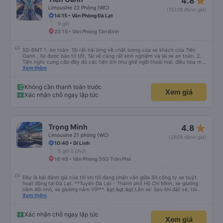
star_rate
4.8
Limousine 22 Phòng (WC)
(15128 đánh giá)
14:15 • Văn Phòng Đà Lạt
9 giờ
23:15 • Văn Phòng Tân Bình
SG-BMT 1. An toàn: Tôi rất hài lòng về chất lượng của xe khách của Tiến
Oanh . Xe được bảo trì tốt, Tài xế cũng rất kinh nghiệm và lái xe an toàn. 2.
Tiện nghi: cung cấp đầy đủ các tiện ích như ghế ngồi thoải mái, điều hòa mát
mẻ, wifi tốc độ cao và cổng sạc điện thoại di động. 3. Thời gian và độ chính
Xem thêm
xác: Chuyến xe xuất phát đúng giờ và đếnBMT đúng giờ cam kết. 4. Giá cả:
Tôi cảm thấy giá cả của dịch vụ xe khách rất hợp lý và phù hợp với chất
lượng và tiện ích được cung cấp. 5. Thái độ phục vụ: Nhân viên và tài xế rất
Không cần thanh toán trước
Xem giá
nhiệt tình, chu đáo và tôn trọng khách hàng. Tôi cảm thấy rất thoải mái và
Xác nhận chỗ ngay lập tức
hài lòng với các dịch vụ mà họ cung cấp. Dịch vụ của họ đáp ứng đầy đủ
nhu cầu của tôi và tôi sẽ sử dụng dịch vụ của họ trong tương lai nếu có cơ
hội.
star_rate
Trọng Minh
4.8
Limousine 21 phòng (WC)
(2658 đánh giá)
10:40 • Di Linh
6 giờ 5 phút
16:45 • Văn Phòng 303 Trần Phú
Đây là bài đánh giá của tôi khi tôi đang phân vân giữa 50 công ty xe buýt
hoạt động tại Đà Lạt. **Tuyến Đà Lạt - Thành phố Hồ Chí Minh, xe giường
nằm đôi nhỏ, xe giường nằm VIP**. &gt;&gt;&gt;Lên xe: Sau khi đặt vé, tôi
nhận được email yêu cầu số điện thoại/WhatsApp. Sau đó, vào ngày trước
Xem thêm
khi khởi hành, tôi nhận được một tin nhắn WhatsApp tuyệt vời, bằng tiếng
Anh, hướng dẫn chính xác những việc cần làm vào ngày hôm sau. Tin nhắn
cho biết địa điểm, biển số xe buýt và dặn tôi chụp ảnh khi đến nơi để tài xế
Xác nhận chỗ ngay lập tức
Xem giá
có thể tìm thấy tôi. Tất cả điều này hoạt động rất tốt và hoàn toàn giúp tôi