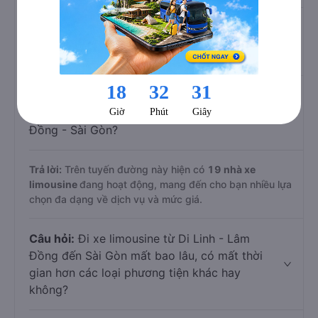
Trả lời:
Với mức giá chỉ từ
220.000
đồng,
Điền Linh
Limousine
hiện là hãng limousine có giá vé tiết kiệm
nhất.
Câu hỏi:
Hiện nay có bao nhiêu nhà xe
limousine khai thác tuyến Di Linh - Lâm
Đồng - Sài Gòn?
Trả lời:
Trên tuyến đường này hiện có
19
nhà xe
limousine
đang hoạt động, mang đến cho bạn nhiều lựa
chọn đa dạng về dịch vụ và mức giá.
Câu hỏi:
Đi xe limousine từ Di Linh - Lâm
Đồng đến Sài Gòn mất bao lâu, có mất thời
gian hơn các loại phương tiện khác hay
không?