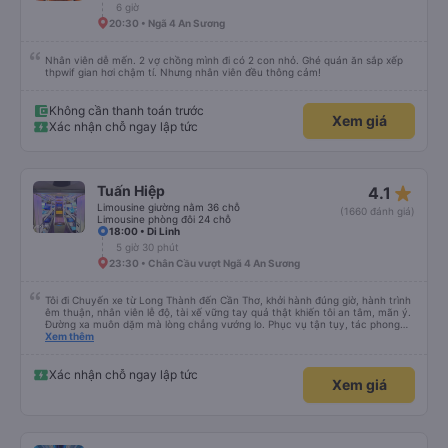
6 giờ
20:30 • Ngã 4 An Sương
Nhân viên dễ mến. 2 vợ chồng mình đi có 2 con nhỏ. Ghé quán ăn sắp xếp
thpwif gian hơi chậm tí. Nhưng nhân viên đều thông cảm!
Không cần thanh toán trước
Xem giá
Xác nhận chỗ ngay lập tức
star_rate
Tuấn Hiệp
4.1
Limousine giường nằm 36 chỗ
(1660 đánh giá)
Limousine phòng đôi 24 chỗ
18:00 • Di Linh
5 giờ 30 phút
23:30 • Chân Cầu vượt Ngã 4 An Sương
Tôi đi Chuyến xe từ Long Thành đến Cần Thơ, khởi hành đúng giờ, hành trình
êm thuận, nhân viên lễ độ, tài xế vững tay quả thật khiến tôi an tâm, mãn ý.
Đường xa muôn dặm mà lòng chẳng vướng lo. Phục vụ tận tụy, tác phong
nghiêm cẩn, hiếm thấy giữa thời buổi kim tiền vội vã. Xã hội loạn đạo. Xin gửi
Xem thêm
lời tán dương chân thành, kính chúc nhà xe ngày một hưng thịnh, vạn lộ bình
an.”
Xác nhận chỗ ngay lập tức
Xem giá