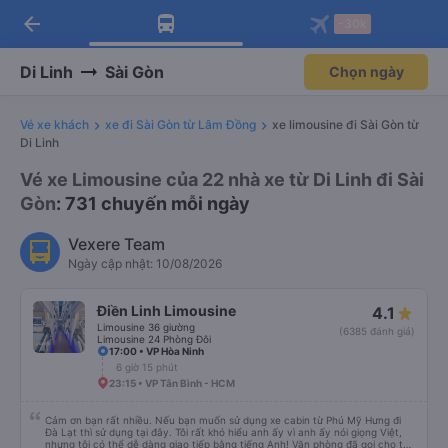
arrow_back
Tải app Vexere ngay!
Tải app Vexere
-30k
Mở app
Mở app
Nhận ưu đãi thành viên độc
-30k/ghế khi đặt vé máy bay qua
quyền
app
Di Linh
Sài Gòn
Chọn ngày
Vé xe khách
xe đi Sài Gòn từ Lâm Đồng
xe limousine đi Sài Gòn từ
Di Linh
Vé xe Limousine của 22 nhà xe từ Di Linh đi Sài
Gòn
: 731 chuyến mỗi ngày
Vexere Team
Ngày cập nhật: 10/08/2026
Điền Linh Limousine
4.1
Limousine 36 giường
(6385 đánh giá)
Limousine 24 Phòng Đôi
17:00 • VP Hòa Ninh
6 giờ 15 phút
23:15 • VP Tân Bình - HCM
Cảm ơn bạn rất nhiều. Nếu bạn muốn sử dụng xe cabin từ Phú Mỹ Hưng đi
Đà Lạt thì sử dụng tại đây. Tôi rất khó hiểu anh ấy vì anh ấy nói giọng Việt,
nhưng tôi có thể dễ dàng giao tiếp bằng tiếng Anh! Văn phòng đã gọi cho tôi