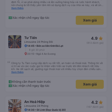
định 1h, vì xe phải dừng nhiều và lên xuống hàng hóa và rước hành khách,
nói chung là tối thấy yên tâm khi sử dụng dịch vụ của nhà xe này, và sẽ ủng
hộ và giới thiệu cho người thân sử dụng dịch vụ của nhà xe này
Xem thêm
Xác nhận chỗ ngay lập tức
Xem giá
star_rate
Tư Tiến
4.9
Limousine 24 Phòng Đôi
(813 đánh giá)
14:45 • Bến xe liên tỉnh Đà Lạt
8 giờ 30 phút
23:15 • Ngã 4 An Sương
Công ty Tu Tien cung cấp dịch vụ rất tốt, an toàn và thoải mái. Thông tin về
vị trí xe và các cuộc gọi từ nhân viên trên xe trước khi đón khách rất hữu
ích. Xe rất sạch sẽ, giường ngủ thoải mái với nhiều tùy chọn đèn chiếu sáng
và cổng USB được đặt ở vị trí thuận tiện. Nhân viên rất lịch sự và xe đến
Xem thêm
điểm đến sớm hơn dự kiến. Cảm ơn!
Không cần thanh toán trước
Xem giá
Xác nhận chỗ ngay lập tức
star_rate
An Hoà Hiệp
4.2
Limousine 24 Phòng
(167 đánh giá)
14:30 • Di Linh (Dọc Quốc lộ 20)