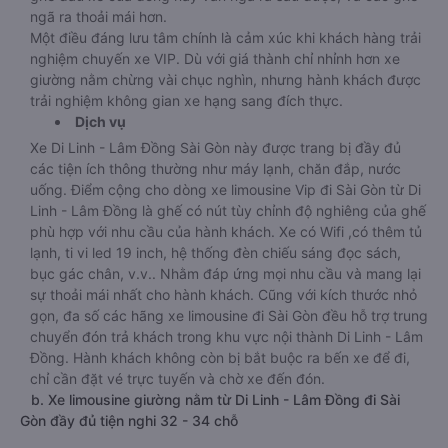
ngã ra thoải mái hơn.
Một điều đáng lưu tâm chính là cảm xúc khi khách hàng trải
nghiệm chuyến xe VIP. Dù với giá thành chỉ nhỉnh hơn xe
giường nằm chừng vài chục nghìn, nhưng hành khách được
trải nghiệm không gian xe hạng sang đích thực.
Dịch vụ
Xe Di Linh - Lâm Đồng Sài Gòn này được trang bị đầy đủ
các tiện ích thông thường như máy lạnh, chăn đắp, nước
uống. Điểm cộng cho dòng xe limousine Vip đi Sài Gòn từ Di
Linh - Lâm Đồng là ghế có nút tùy chỉnh độ nghiêng của ghế
phù hợp với nhu cầu của hành khách. Xe có Wifi ,có thêm tủ
lạnh, ti vi led 19 inch, hệ thống đèn chiếu sáng đọc sách,
bục gác chân, v.v.. Nhằm đáp ứng mọi nhu cầu và mang lại
sự thoải mái nhất cho hành khách. Cũng với kích thước nhỏ
gọn, đa số các hãng xe limousine đi Sài Gòn đều hỗ trợ trung
chuyển đón trả khách trong khu vực nội thành Di Linh - Lâm
Đồng. Hành khách không còn bị bắt buộc ra bến xe để đi,
chỉ cần đặt vé trực tuyến và chờ xe đến đón.
b. Xe limousine giường nằm từ Di Linh - Lâm Đồng đi Sài
Gòn đầy đủ tiện nghi 32 - 34 chỗ