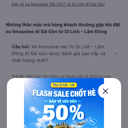
Đặt vé xe limousine Tết 2027 từ Di Linh đi Sài Gòn
Những thắc mắc mà hàng khách thường gặp khi đặt
xe limousine đi Sài Gòn từ Di Linh - Lâm Đồng
Câu hỏi:
Xe limousine nào từ Di Linh - Lâm
Đồng đi Sài Gòn được đánh giá cao cấp và
chất lượng nhất?
Trả lời:
Nếu bạn tìm kiếm sự thoải mái và dịch vụ cao
cấp, các hãng limousine nổi bật trên tuyến Di Linh - Lâm
Đồng - Sài Gòn là
Tư Tiến, Đà Lạt ơi và An Anh
Limousine
. Đây đều là những nhà xe được nhiều khách
hàng đánh giá cao về chất lượng phục vụ.
Câu hỏi:
Hãng xe limousine đi Sài Gòn có
giá rẻ nhất là hãng nào?