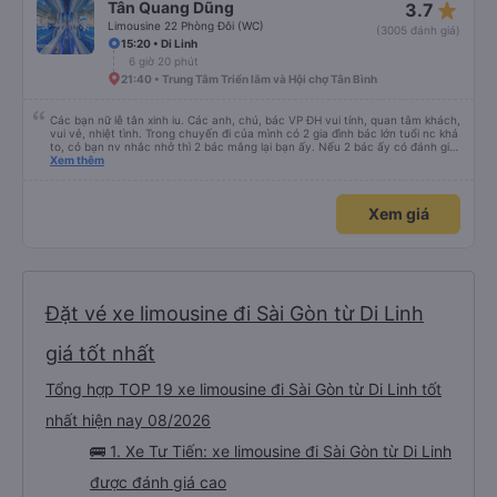
star_rate
Tân Quang Dũng
3.7
Limousine 22 Phòng Đôi (WC)
(3005 đánh giá)
15:20 • Di Linh
6 giờ 20 phút
21:40 • Trung Tâm Triển lãm và Hội chợ Tân Bình
Các bạn nữ lễ tân xinh iu. Các anh, chú, bác VP ĐH vui tính, quan tâm khách,
vui vẻ, nhiệt tình. Trong chuyến đi của mình có 2 gia đình bác lớn tuổi nc khá
to, có bạn nv nhắc nhở thì 2 bác mắng lại bạn ấy. Nếu 2 bác ấy có đánh giá
xấu thì mình ngược lại nha. Bạn ấy nhắc nhở rất đúng. 2 bác nói rất to. To
Xem thêm
đến lỗi mình ngủ còn mơ được câu chuyện các bác nói với nhau xuất hiện
trong giấc mơ của mình luôn. Nên nếu bạn ấy bị phản ánh thì đừng trừ lương
bạn ấy nha. Nếu bạn ấy bị trừ thì bảo bạn ấy liên hệ sđt của mình, mình hỗ
Xem giá
trợ ạ. Số mình đuôi 666, chuyến ĐH-NT ngày 16/1. À các bạn nữ lễ tân xinh
iu còn đổi cho mình phòng đơn sang đôi xong còn note là (một mình) yêu
luôn. Nhưng phòng đôi mà nằm một thì mỗi lần xe rẽ 1 cái là ✈️ Ít đi xe khách
nhưng đủ để đánh giá 10/10.
Đặt vé xe limousine đi Sài Gòn từ Di Linh
giá tốt nhất
Tổng hợp TOP 19 xe limousine đi Sài Gòn từ Di Linh tốt
nhất hiện nay 08/2026
🚌 1. Xe Tư Tiến: xe limousine đi Sài Gòn từ Di Linh
được đánh giá cao