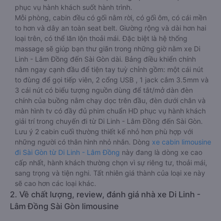
phục vụ hành khách suốt hành trình.
Mỗi phòng, cabin đều có gối nằm rời, có gối ôm, có cái mền
to hơn và dây an toàn seat belt. Giường rộng và dài hơn hai
loại trên, có thể lăn lộn thoải mái. Đặc biệt là hệ thống
massage sẽ giúp bạn thư giãn trong những giờ nằm xe Di
Linh - Lâm Đồng đến Sài Gòn dài. Bảng điều khiển chính
nằm ngay cạnh đầu để tiện tay tuỳ chỉnh gồm: một cái nút
to đùng để gọi tiếp viên, 2 cổng USB , 1 jack cắm 3.5mm và
3 cái nút có biểu tượng nguồn dùng để tắt/mở dàn đèn
chính của buồng nằm chạy dọc trên đầu, đèn dưới chân và
màn hình tv có đầy đủ phim chuẩn HD phục vụ hành khách
giải trí trong chuyến đi từ Di Linh - Lâm Đồng đến Sài Gòn.
Lưu ý 2 cabin cuối thường thiết kế nhỏ hơn phù hợp với
những người có thân hình nhỏ nhắn. Dòng
xe cabin limousine
đi Sài Gòn từ Di Linh - Lâm Đồng
này đang là dòng xe cao
cấp nhất, hành khách thường chọn vì sự riêng tư, thoải mái,
sang trọng và tiện nghi. Tất nhiên giá thành của loại xe này
sẽ cao hơn các loại khác.
2. Về chất lượng, review, đánh giá nhà xe Di Linh -
Lâm Đồng Sài Gòn limousine