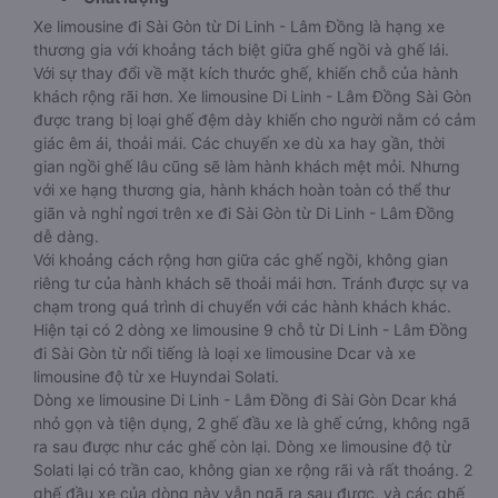
Xe limousine đi Sài Gòn từ Di Linh - Lâm Đồng là hạng xe
thương gia với khoảng tách biệt giữa ghế ngồi và ghế lái.
Với sự thay đổi về mặt kích thước ghế, khiến chỗ của hành
khách rộng rãi hơn. Xe limousine Di Linh - Lâm Đồng Sài Gòn
được trang bị loại ghế đệm dày khiến cho người nằm có cảm
giác êm ái, thoải mái. Các chuyến xe dù xa hay gần, thời
gian ngồi ghế lâu cũng sẽ làm hành khách mệt mỏi. Nhưng
với xe hạng thương gia, hành khách hoàn toàn có thể thư
giãn và nghỉ ngơi trên xe đi Sài Gòn từ Di Linh - Lâm Đồng
dễ dàng.
Với khoảng cách rộng hơn giữa các ghế ngồi, không gian
riêng tư của hành khách sẽ thoải mái hơn. Tránh được sự va
chạm trong quá trình di chuyển với các hành khách khác.
Hiện tại có 2 dòng xe limousine 9 chỗ từ Di Linh - Lâm Đồng
đi Sài Gòn từ nổi tiếng là loại xe limousine Dcar và xe
limousine độ từ xe Huyndai Solati.
Dòng xe limousine Di Linh - Lâm Đồng đi Sài Gòn Dcar khá
nhỏ gọn và tiện dụng, 2 ghế đầu xe là ghế cứng, không ngã
ra sau được như các ghế còn lại. Dòng xe limousine độ từ
Solati lại có trần cao, không gian xe rộng rãi và rất thoáng. 2
ghế đầu xe của dòng này vẫn ngã ra sau được, và các ghế