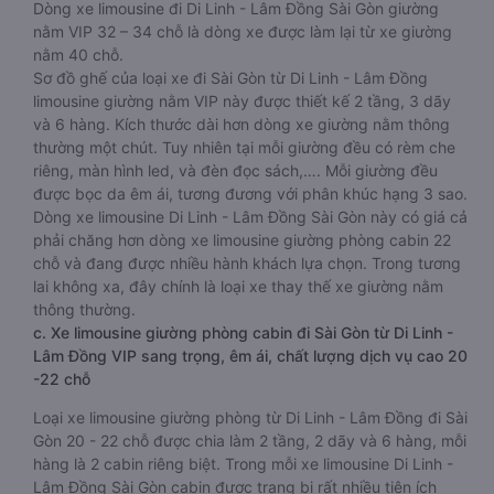
Dòng xe limousine đi Di Linh - Lâm Đồng Sài Gòn giường
nằm VIP 32 – 34 chỗ là dòng xe được làm lại từ xe giường
nằm 40 chỗ.
Sơ đồ ghế của loại xe đi Sài Gòn từ Di Linh - Lâm Đồng
limousine giường nằm VIP này được thiết kế 2 tầng, 3 dãy
và 6 hàng. Kích thước dài hơn dòng xe giường nằm thông
thường một chút. Tuy nhiên tại mỗi giường đều có rèm che
riêng, màn hình led, và đèn đọc sách,…. Mỗi giường đều
được bọc da êm ái, tương đương với phân khúc hạng 3 sao.
Dòng xe limousine Di Linh - Lâm Đồng Sài Gòn này có giá cả
phải chăng hơn dòng xe limousine giường phòng cabin 22
chỗ và đang được nhiều hành khách lựa chọn. Trong tương
lai không xa, đây chính là loại xe thay thế xe giường nằm
thông thường.
c. Xe limousine giường phòng cabin đi Sài Gòn từ Di Linh -
Lâm Đồng VIP sang trọng, êm ái, chất lượng dịch vụ cao 20
-22 chỗ
Loại xe limousine giường phòng từ Di Linh - Lâm Đồng đi Sài
Gòn 20 - 22 chỗ được chia làm 2 tầng, 2 dãy và 6 hàng, mỗi
hàng là 2 cabin riêng biệt. Trong mỗi xe limousine Di Linh -
Lâm Đồng Sài Gòn cabin được trang bị rất nhiều tiện ích