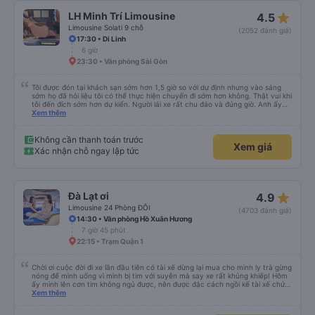
star_rate
LH Minh Trí Limousine
4.5
Limousine Solati 9 chỗ
(2052 đánh giá)
17:30 • Di Linh
6 giờ
23:30 • Văn phòng Sài Gòn
Tôi được đón tại khách sạn sớm hơn 1,5 giờ so với dự định nhưng vào sáng
sớm họ đã hỏi liệu tôi có thể thực hiện chuyến đi sớm hơn không. Thật vui khi
tôi đến đích sớm hơn dự kiến. Người lái xe rất chu đáo và đúng giờ. Anh ấy
không nói được nhiều tiếng Anh nhưng chúng tôi hiểu nhau rất nhiều nhờ
Xem thêm
google dịch. Xe buýt khá thoải mái, sạch sẽ, có cửa sổ có mái che để dễ
dàng nghỉ ngơi, được cung cấp chăn và nước. Người lái xe không gặp vấn đề
gì khi đi những đường vòng nhỏ để thả người tại điểm đến vì tất cả chúng tôi
Không cần thanh toán trước
Xem giá
đều đã gần đến điểm trả khách. Nhìn chung, đó là một trải nghiệm rất thú vị
Xác nhận chỗ ngay lập tức
và tôi chắc chắn giới thiệu công ty này.
star_rate
Đà Lạt ơi
4.9
Limousine 24 Phòng ĐÔI
(4703 đánh giá)
14:30 • Văn phòng Hồ Xuân Hương
7 giờ 45 phút
22:15 • Trạm Quận 1
Chời ơi cuộc đời đi xe lần đầu tiên có tài xế dừng lại mua cho mình ly trà gừng
nóng để mình uống vì mình bị tim với suyễn mà say xe rất khủng khiếp! Hôm
ấy mình lên cơn tim không ngủ được, nên được đặc cách ngồi kế tài xế chứ
ko chắc mình xỉu thiệt. Chú Tánh thì nhường chỗ cho mình ngồi còn anh Khải
Xem thêm
thì dừng cho mình mua trà gừng uống huhuhu ! Rất rất tốt nhe! Công đức vô
lượng !!! Mình cảm ơn anh Khải và chú Tánh xe dalat ơi biển số 50F 022.81