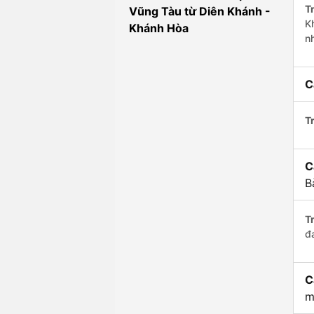
Tr
Vũng Tàu từ Diên Khánh -
K
Khánh Hòa
n
C
Tr
C
B
Tr
đ
C
m