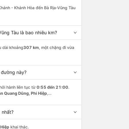
Khánh - Khánh Hòa đến Bà Rịa-Vũng Tàu
Vũng Tàu là bao nhiêu km?
u dài khoảng
307 km
, một chặng đi vừa
n đường này?
hởi hành liên tục từ
0:55 đến 21:00
.
ân Quang Dũng, Phi Hiệp
,...
 nhất?
 Hiệp
khai thác.