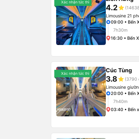
Xác nhận tức thì
4.2
star
(14638
Limousine 21 p
09:00 • Bến 
7h30m
16:30 • Bến 
Cúc Tùng
Xác nhận tức thì
3.8
star
(3790 
Limousine giườ
20:00 • Bến 
7h40m
03:40 • Bến 