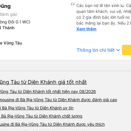
Dũng
Các bạn nữ lễ tân xinh iu. C
quan tâm khách, vui vẻ, nhiệt tình. Trong
đánh giá)
có 2 gia đình bác lớn tuổi nc
òng Đôi G ( WC)
bác mắng lại bạn ấy. Nếu 2 
3 Thành
ngược lại nha. Bạn ấy nhắc n
Xem thêm
đến lỗi mình ngủ còn mơ đượ
nhau xuất hiện trong giấc mơ của mình luôn. Nên nếu bạn
Xe Vũng Tàu
bị phản ánh thì đừng trừ lươ
keyboard_arrow_down
Thông tin chi tiết
thì bảo bạn ấy liên hệ sđt c
đuôi 666, chuyến ĐH-NT ngày
iu còn đổi cho mình phòng đ
(một mình) yêu luôn. Nhưng
lần xe rẽ 1 cái là ✈️ Ít đi x
Vũng Tàu từ Diên Khánh giá tốt nhất
10/10.
Vũng Tàu từ Diên Khánh tốt nhất hiện nay 08/2026
limousine đi Bà Rịa-Vũng Tàu từ Diên Khánh được đánh giá cao
đi Bà Rịa-Vũng Tàu từ Diên Khánh uy tín
i Bà Rịa-Vũng Tàu từ Diên Khánh chất lượng
usine đi Bà Rịa-Vũng Tàu từ Diên Khánh được yêu thích