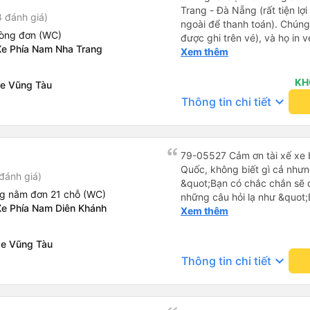
Trang - Đà Nẵng (rất tiện lợ
 đánh giá)
ngoài để thanh toán). Chúng
hòng đơn (WC)
được ghi trên vé), và họ in 
Xe Phía Nam Nha Trang
tôi cũng quyết định mua vé ch
Xem thêm
vé trên ứng dụng cũng giống
buýt nhỏ đến điểm hẹn, sau
KH
Xe Vũng Tàu
Tôi khuyên bạn nên mang th
keyboard_arrow_down
Thông tin chi tiết
mỏng, vì thỉnh thoảng trời kh
nhưng vẫn có sẵn. Cổng USB
tốt, và có giấy vệ sinh. Mọi 
từ Đà Nẵng (bến xe Đà Nẵng,
79-05527 Cảm ơn tài xế xe b
loại xe buýt khác với ba hàng
Quốc, không biết gì cả nhưn
đánh giá)
nhưng vẫn khá thoải mái và 
&quot;Bạn có chắc chắn sẽ 
đi 8-10 tiếng ngồi một chỗ.
ng nằm đơn 21 chỗ (WC)
những câu hỏi lạ như &quot;
Trang và sau đó được đưa đ
Xe Phía Nam Diên Khánh
sạn của chúng tôi không?&q
Xem thêm
cũng vận chuyển hàng hóa tr
của mọi thứ. Vốn dĩ tôi đến
sẽ có những điểm dừng chân
báo lúc đó nhưng tài xế bảo
xe Vũng Tàu
công ty này và đặt chỗ ngồi
và thậm chí còn đón tôi tại 
keyboard_arrow_down
Thông tin chi tiết
buổi sáng. ngu ngốc đến mức 
tài xế không ở đó, tôi vẫn đ
nó chắc hẳn rất nguy hiểm..
buýt 79-05527 rất nhiều tài