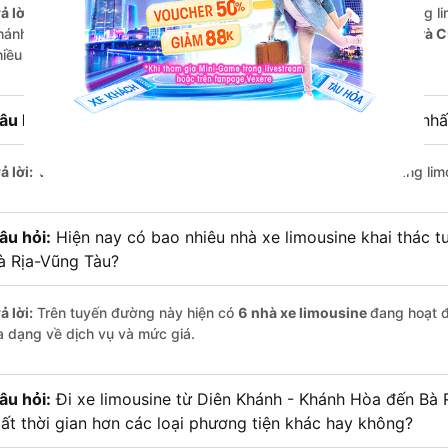
ả lời:
Nếu bạn tìm kiếm sự thoải mái và dịch vụ cao cấp, các hãng li
hánh Hòa - Bà Rịa-Vũng Tàu là
Hồng Sơn (Phú Yên), Liên Hưng và 
hiều khách hàng đánh giá cao về chất lượng phục vụ.
âu hỏi:
Hãng xe limousine đi Bà Rịa-Vũng Tàu có giá rẻ nhấ
ả lời:
Với mức giá chỉ từ
350.000
đồng,
Liên Hưng
hiện là hãng lim
âu hỏi:
Hiện nay có bao nhiêu nhà xe limousine khai thác t
à Rịa-Vũng Tàu?
ả lời:
Trên tuyến đường này hiện có
6
nhà xe
limousine
đang hoạt 
a dạng về dịch vụ và mức giá.
âu hỏi:
Đi xe limousine từ Diên Khánh - Khánh Hòa đến Bà 
ất thời gian hơn các loại phương tiện khác hay không?