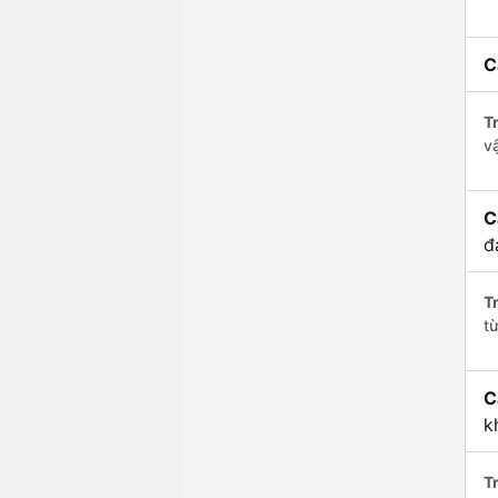
C
Tr
v
C
đ
Tr
t
C
k
Tr