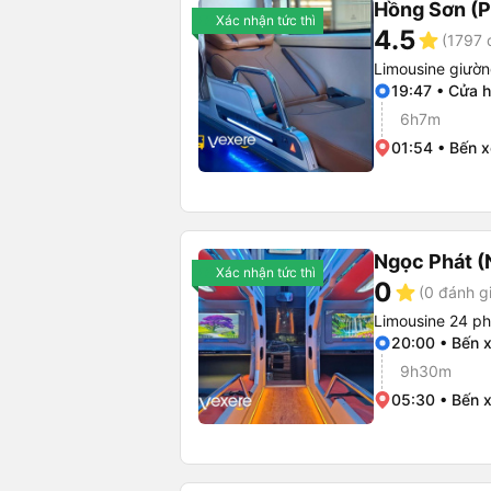
Hồng Sơn (P
Xác nhận tức thì
4.5
star
(1797 
Limousine giườ
19:47 • Cửa 
6h7m
01:54 • Bến 
Ngọc Phát (
Xác nhận tức thì
0
star
(0 đánh g
Limousine 24 p
20:00 • Bến 
9h30m
05:30 • Bến 