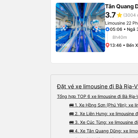
Tân Quang 
3.7
star
(3004 
Limousine 22 Ph
05:06 • Ngã 
8h40m
13:46 • Bến 
Đặt vé xe limousine đi Bà Rịa-
Tổng hợp TOP 6 xe limousine đi Bà Rịa-
🚌 1. Xe Hồng Sơn (Phú Yên): xe 
🚌 2. Xe Liên Hưng: xe limousine 
🚌 3. Xe Cúc Tùng: xe limousine đ
🚌 4. Xe Tân Quang Dũng: xe limo