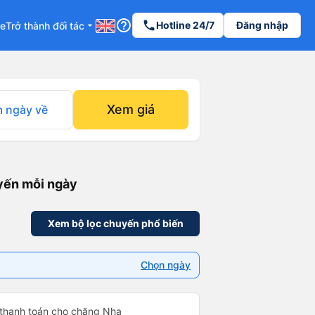
help_outline
phone
Hotline 24/7
Đăng nhập
re
Trở thành đối tác
arrow_drop_down
Xem giá
 ngày về
uyến mỗi ngày
Xem bộ lọc chuyến phổ biến
Chọn ngày
 thanh toán cho chặng Nha