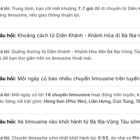
ả lời:
Trung bình, bạn chỉ mất khoảng
7.7 giờ
để di chuyển từ Diên 
ằng limousine, nếu giao thông thuận lợi.
âu hỏi:
Khoảng cách từ Diên Khánh - Khánh Hòa đi Bà Rịa-
ả lời:
Quãng đường từ Diên Khánh - Khánh Hòa đến Bà Rịa-Vũng Tà
ủ để bạn thư giãn trên xe limousine thoải mái.
âu hỏi:
Mỗi ngày có bao nhiêu chuyến limousine trên tuyế
ả lời:
Mỗi ngày có tới
18 chuyến limousine
hoạt động trên tuyến, k
ác hãng nổi bật gồm:
Hồng Sơn (Phú Yên), Liên Hưng, Cúc Tùng, T
âu hỏi:
Xe limousine nào khởi hành từ Bà Rịa-Vũng Tàu sớm
ả lời:
Chuyến limousine sớm nhất khởi hành lúc
0:55
, do nhà xe
Phi