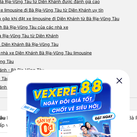
i Bà Rịa-Vũng Tàu từ Diên Khánh được đánh giá cao
e limousine đi Bà Rịa-Vũng Tàu từ Diên Khánh uy tín
ặp khi đặt xe limousine đi Diên Khánh từ Bà Rịa-Vũng Tàu
nh Bà Rịa-Vũng Tàu của các nhà xe
Bà Rịa-Vũng Tàu từ Diên Khánh
ne Diên Khánh Bà Rịa-Vũng Tàu
á nhà xe Diên Khánh Bà Rịa-Vũng Tàu limousine
ũng Tàu
ánh - Bà Rịa-Vũng Tàu
 Tàu từ Diên Khánh nhanh và uy tín nhất
hánh đi Bà Rịa-Vũng Tàu
âu hỏi:
Xe limousine nào từ Diên Khánh - Khánh Hòa đi Bà 
ấp và chất lượng nhất?