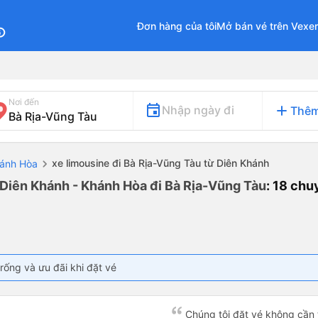
Đơn hàng của tôi
Mở bán vé trên Vexe
fo
Nơi đến
add
Nhập ngày đi
Thêm
xe limousine đi Bà Rịa-Vũng Tàu từ Diên Khánh
hánh Hòa
 Diên Khánh - Khánh Hòa đi Bà Rịa-Vũng Tàu
: 18 ch
rống và ưu đãi khi đặt vé
Chúng tôi đặt vé không cần