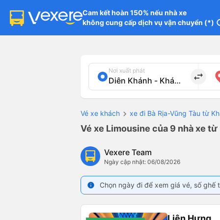
Cam kết hoàn 150% nếu nhà xe

không cung cấp dịch vụ vận chuyển (*)
in
Nơi xuất phát
import_export
Vé xe khách
xe đi Bà Rịa-Vũng Tàu từ K
Vé xe Limousine của 9 nhà xe từ
Vexere Team
Ngày cập nhật: 06/08/2026
Chọn ngày đi để xem giá vé, số ghế t
info
Liên Hưng