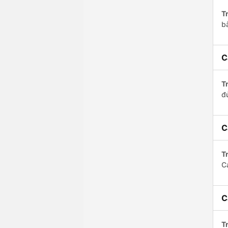
Tr
b
C
Tr
đ
C
Tr
C
C
Tr