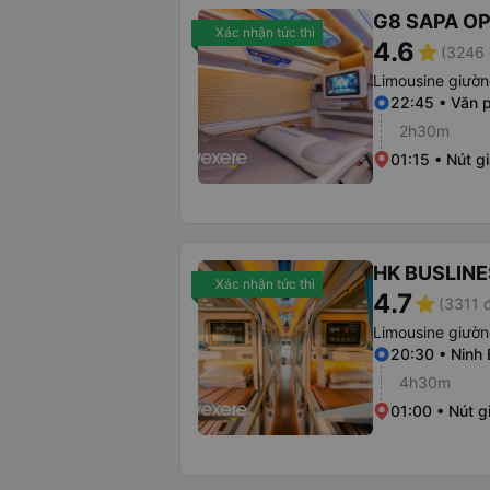
G8 SAPA O
Xác nhận tức thì
4.6
star
(3246 
Limousine giườn
22:45 • Văn 
2h30m
01:15 • Nút 
HK BUSLINE
Xác nhận tức thì
4.7
star
(3311 
Limousine giườ
20:30 • Ninh
4h30m
01:00 • Nút g