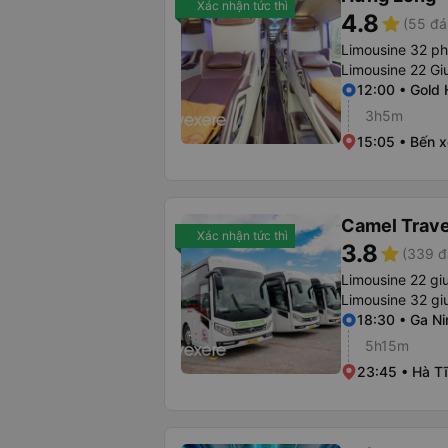
Xác nhận tức thì
4.8
star
(55 đá
Limousine 32 p
Limousine 22 Gi
12:00 • Gold 
3h5m
15:05 • Bến 
Camel Trave
Xác nhận tức thì
3.8
star
(339 đ
Limousine 22 gi
Limousine 32 g
18:30 • Ga Ni
5h15m
23:45 • Hà Tĩ