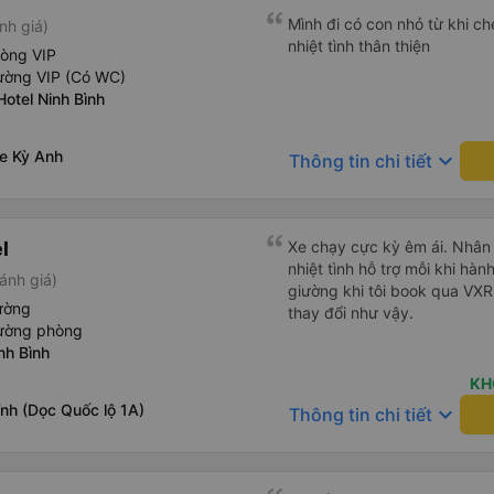
Mình đi có con nhỏ từ khi che
nh giá)
nhiệt tình thân thiện
hòng VIP
ường VIP (Có WC)
Hotel Ninh Bình
xe Kỳ Anh
keyboard_arrow_down
Thông tin chi tiết
l
Xe chạy cực kỳ êm ái. Nhân v
nhiệt tình hỗ trợ mỗi khi hàn
ánh giá)
giường khi tôi book qua VX
ường
thay đổi như vậy.
iường phòng
nh Bình
KH
nh (Dọc Quốc lộ 1A)
keyboard_arrow_down
Thông tin chi tiết