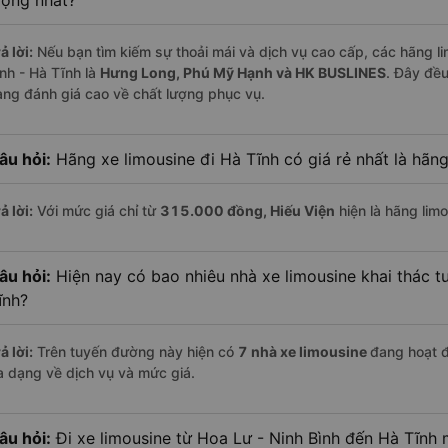
ượng nhất?
ả lời:
Nếu bạn tìm kiếm sự thoải mái và dịch vụ cao cấp, các hãng li
ình - Hà Tĩnh là
Hưng Long, Phú Mỹ Hạnh và HK BUSLINES
. Đây đề
àng đánh giá cao về chất lượng phục vụ.
âu hỏi:
Hãng xe limousine đi Hà Tĩnh có giá rẻ nhất là hãn
ả lời:
Với mức giá chỉ từ
315.000
đồng,
Hiếu Viện
hiện là hãng limo
âu hỏi:
Hiện nay có bao nhiêu nhà xe limousine khai thác t
ĩnh?
ả lời:
Trên tuyến đường này hiện có
7
nhà xe
limousine
đang hoạt 
a dạng về dịch vụ và mức giá.
âu hỏi:
Đi xe limousine từ Hoa Lư - Ninh Bình đến Hà Tĩnh m