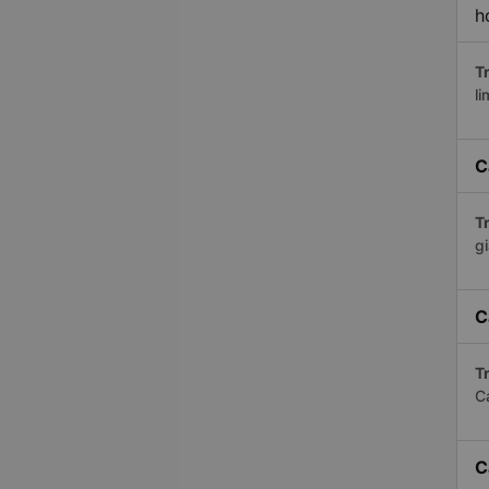
h
Tr
li
C
Tr
gi
C
Tr
C
C