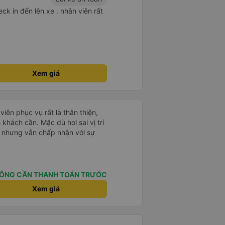
ck in đến lên xe . nhân viên rất
Xem giá
iên phục vụ rất là thân thiện,
h khách cần. Mặc dù hơi sai vị trí
R nhưng vẫn chấp nhận với sự
ÔNG CẦN THANH TOÁN TRƯỚC
Xem giá