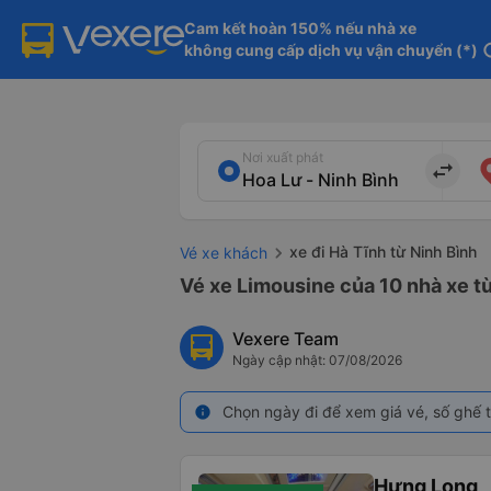
Cam kết hoàn 150% nếu nhà xe

không cung cấp dịch vụ vận chuyển (*)
in
Nơi xuất phát
import_export
xe đi Hà Tĩnh từ Ninh Bình
Vé xe khách
Vé xe Limousine của 10 nhà xe từ
Vexere Team
Ngày cập nhật: 07/08/2026
Chọn ngày đi để xem giá vé, số ghế t
info
Hưng Long