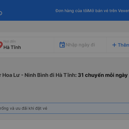
Đơn hàng của tôi
Mở bán vé trên Vexe
fo
Nơi đến
add
Nhập ngày đi
Thêm
 Hoa Lư - Ninh Bình đi Hà Tĩnh
: 31 chuyến mỗi ngày
rống và ưu đãi khi đặt vé