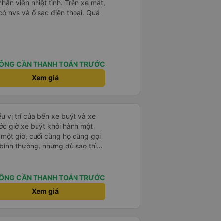
nhân viên nhiệt tình. Trên xe mát,
 có nvs và ổ sạc điện thoại. Quá
ÔNG CẦN THANH TOÁN TRƯỚC
Xem giá
u vị trí của bến xe buýt và xe
ước giờ xe buýt khởi hành một
 một giờ, cuối cùng họ cũng gọi
ụ bình thường, nhưng dù sao thì
vì tôi rất thoải mái. Sẽ tuyệt
ơn. Nhưng tôi thích nó nên tôi
rất nhiều.
ÔNG CẦN THANH TOÁN TRƯỚC
Xem giá