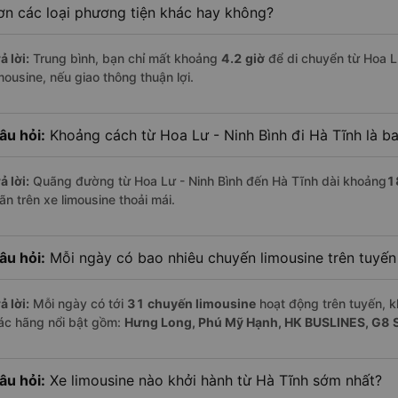
ơn các loại phương tiện khác hay không?
ả lời:
Trung bình, bạn chỉ mất khoảng
4.2 giờ
để di chuyển từ Hoa L
mousine, nếu giao thông thuận lợi.
âu hỏi:
Khoảng cách từ Hoa Lư - Ninh Bình đi Hà Tĩnh là b
ả lời:
Quãng đường từ Hoa Lư - Ninh Bình đến Hà Tĩnh dài khoảng
1
ãn trên xe limousine thoải mái.
âu hỏi:
Mỗi ngày có bao nhiêu chuyến limousine trên tuyế
ả lời:
Mỗi ngày có tới
31 chuyến limousine
hoạt động trên tuyến, k
ác hãng nổi bật gồm:
Hưng Long, Phú Mỹ Hạnh, HK BUSLINES, G8 
âu hỏi:
Xe limousine nào khởi hành từ Hà Tĩnh sớm nhất?