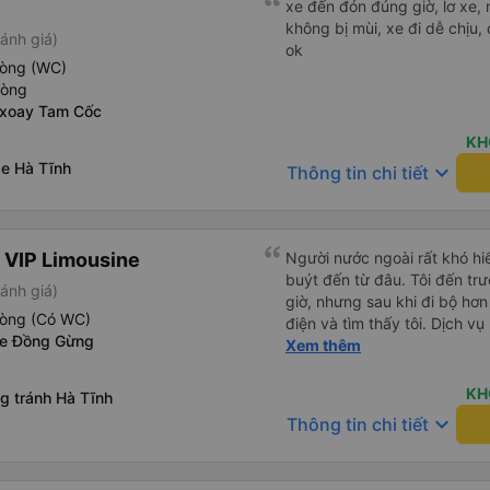
xe đến đón đúng giờ, lơ xe, 
không bị mùi, xe đi dễ chịu,
ánh giá)
ok
hòng (WC)
hòng
 xoay Tam Cốc
KH
xe Hà Tĩnh
keyboard_arrow_down
Thông tin chi tiết
 VIP Limousine
Người nước ngoài rất khó hiể
buýt đến từ đâu. Tôi đến tr
ánh giá)
giờ, nhưng sau khi đi bộ hơn
hòng (Có WC)
điện và tìm thấy tôi. Dịch v
xe Đồng Gừng
tôi ngủ ngon hơn ở khách sạn 
Xem thêm
hơn nếu tiếng còi xe bớt to h
cho điểm tối đa. Cảm ơn bạn 
KH
g tránh Hà Tĩnh
keyboard_arrow_down
Thông tin chi tiết