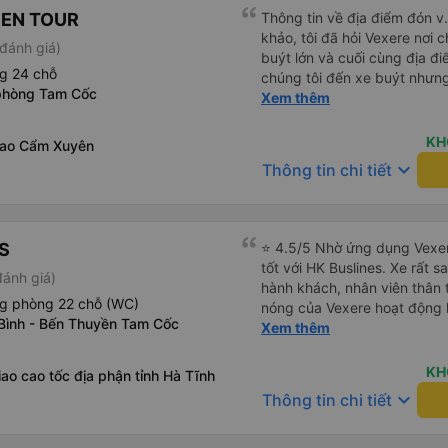
PEN TOUR
Thông tin về địa điểm đón v
khảo, tôi đã hỏi Vexere nơi c
đánh giá)
buýt lớn và cuối cùng địa đ
g 24 chỗ
chúng tôi đến xe buýt nhưn
phòng Tam Cốc
Chúng tôi khởi hành đúng gi
Xem thêm
lâu ở sân bay để đợi một số
đến Sa Pa muộn 30 phút nên
KH
giao Cẩm Xuyên
buýt nên hãy cân nhắc nhưng
keyboard_arrow_down
Thông tin chi tiết
khu vực đường cao tốc (3 n
tắm và chúng rất sạch sẽ) v
ăn nhẹ và thức ăn khác nhau
nhớ rằng đôi khi chất lượng
S
⭐ 4.5/5 Nhờ ứng dụng Vexer
thể rất rung lắc. Chúng tôi 
tốt với HK Buslines. Xe rất s
đánh giá)
cùng của xe buýt và bạn có 
hành khách, nhân viên thân 
nhiều, những ghế dưới ngay
ng phòng 22 chỗ (WC)
nóng của Vexere hoạt động h
hơn nhiều và chúng tôi có t
 Bình - Bến Thuyền Tam Cốc
với khách hàng. Nhược điểm: 
Xem thêm
Nhìn chung là một hành trình 
trên ứng dụng quá nhanh, d
quay lại, điều này có thể dẫ
KH
iao cao tốc địa phận tỉnh Hà Tĩnh
vì điểm trả khách chỉ ở văn 
keyboard_arrow_down
Thông tin chi tiết
không phải ở nhà tôi :) Ưu đ
đúng giờ. Điểm đón khách ch
ký. Nhân viên chuyên nghiệp