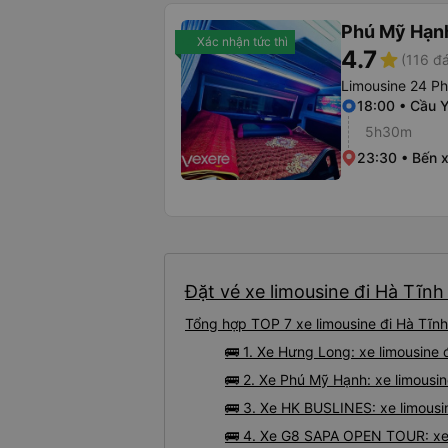
Phú Mỹ Hạn
Xác nhận tức thì
4.7
star
(116 đá
Limousine 24 P
18:00 • Cầu 
5h30m
23:30 • Bến 
Đặt vé xe limousine đi Hà Tĩnh
Tổng hợp TOP 7 xe limousine đi Hà Tĩnh
🚌 1. Xe Hưng Long: xe limousine
🚌 2. Xe Phú Mỹ Hạnh: xe limousin
🚌 3. Xe HK BUSLINES: xe limousi
🚌 4. Xe G8 SAPA OPEN TOUR: xe 