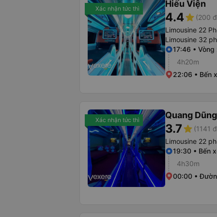
Hiếu Viện
Xác nhận tức thì
4.4
star
(200 đ
Limousine 22 P
Limousine 32 p
17:46 • Vòng
4h20m
22:06 • Bến 
Quang Dũng
Xác nhận tức thì
3.7
star
(1141 đ
Limousine 22 p
19:30 • Bến 
4h30m
00:00 • Đườn