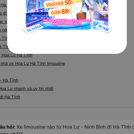
đi Hà Tĩnh từ Hoa Lư được đánh giá cao
e đi Hà Tĩnh từ Hoa Lư uy tín
e: xe limousine đi Hà Tĩnh từ Hoa Lư chất lượng
ặp khi đặt xe limousine đi Hoa Lư từ Hà Tĩnh
à Tĩnh của các nhà xe
Hà Tĩnh từ Hoa Lư
ne Hoa Lư Hà Tĩnh
á nhà xe Hoa Lư Hà Tĩnh limousine
- Hà Tĩnh
Hoa Lư nhanh và uy tín nhất
đi Hà Tĩnh
âu hỏi:
Xe limousine nào từ Hoa Lư - Ninh Bình đi Hà Tĩnh 