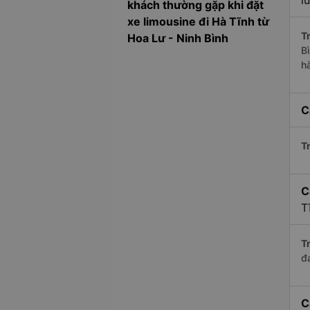
l
khách thường gặp khi đặt
xe limousine đi Hà Tĩnh từ
Tr
Hoa Lư - Ninh Bình
B
h
C
Tr
C
T
Tr
đ
C