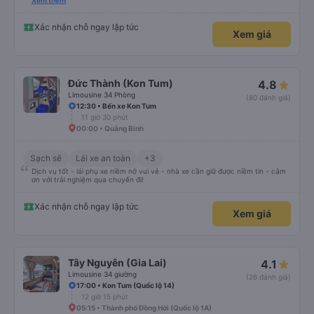
hơn một chút so với mô tả. (Lưu ý: chúng tôi hiểu và nói được một chút
Xem thêm
tiếng Việt)
Xác nhận chỗ ngay lập tức
Xem giá
Đức Thành (Kon Tum)
4.8
Limousine 34 Phòng
(80 đánh giá)
12:30 • Bến xe Kon Tum
11 giờ 30 phút
00:00 • Quảng Bình
Sạch sẽ
Lái xe an toàn
+3
Dịch vụ tốt - lái phụ xe niềm nở vui vẻ - nhà xe cần giữ được niềm tin - cảm
ơn với trải nghiệm qua chuyến đi!
Xác nhận chỗ ngay lập tức
Xem giá
Tây Nguyên (Gia Lai)
4.1
Limousine 34 giường
(26 đánh giá)
17:00 • Kon Tum (Quốc lộ 14)
12 giờ 15 phút
05:15 • Thành phố Đồng Hới (Quốc lộ 1A)