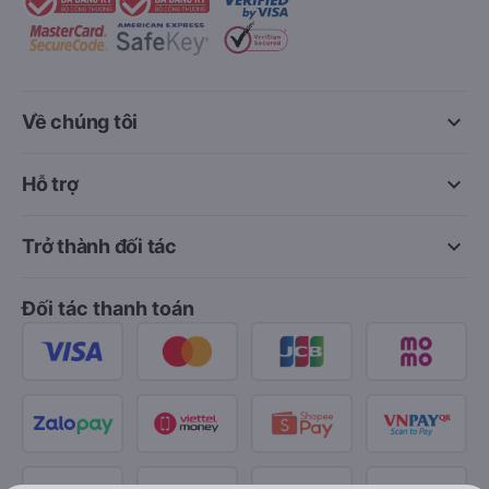
keyboard_arrow_down
Về chúng tôi
keyboard_arrow_down
Hỗ trợ
keyboard_arrow_down
Trở thành đối tác
Đối tác thanh toán