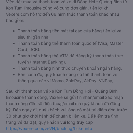
Việc đặt mua và thanh toán vé xe đi Đồng Hới - Quảng Bình từ
Kon Tum limousine cũng vô cùng đơn giản, tiện lợi khi
Vexere.com hỗ trợ đến 06 hình thức thanh toán khác nhau
bao gồm:
Thanh toán bằng tiền mặt tại các cửa hàng tiện lợi và
siêu thị gần nhà.
Thanh toán bằng thẻ thanh toán quốc tế (Visa, Master
Card, JCB).
Thanh toán bằng thẻ ATM đã đăng ký thanh toán trực
tuyến (Internet Banking).
Thanh toán bằng hình thức chuyển khoản ngân hàng.
Bên cạnh đó, quý khách cũng có thể thanh toán vé
thông qua các ví Momo, ZaloPay, AirPay, VNPay,…
Sau khi thanh toán vé xe Kon Tum Đồng Hới - Quảng Bình
limousine thành công, Vexere sẽ gửi tin nhắn/email xác nhận
thành công đến số điện thoại/email mà quý khách đã đăng
ký. Đến ngày đi, quý khách vui lòng có mặt tại điểm đón trước
30 phút giờ khởi hành để chuẩn bị lên xe. Để kiểm tra tình
trạng vé đã đặt, quý khách vui lòng truy cập
https://vexere.com/vi-VN/booking/ticketinfo