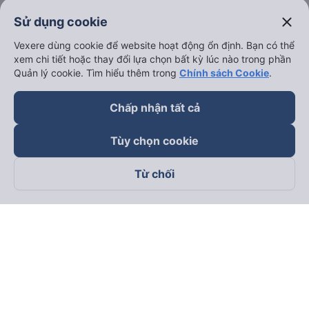
close
Sử dụng cookie
Vexere dùng cookie để website hoạt động ổn định. Bạn có thể
xem chi tiết hoặc thay đổi lựa chọn bất kỳ lúc nào trong phần
Quản lý cookie. Tìm hiểu thêm trong
Chính sách Cookie
.
Chấp nhận tất cả
Tùy chọn cookie
Từ chối
Theo dõi chúng tôi trên
Facebook
Tiktok
Youtube
Công ty TNHH Thương Mại Dịch Vụ Vexere
Địa chỉ đăng ký kinh doanh: 8C Chữ Đồng Tử, Phường Tân
Sơn Nhất, TP. Hồ Chí Minh, Việt Nam
Địa chỉ
:
Lầu 2, toà nhà H3 Circo Hoàng Diệu, 384 Hoàng Diệu,