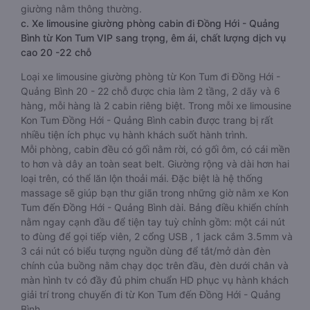
giường nằm thông thường.
c. Xe limousine giường phòng cabin đi Đồng Hới - Quảng
Bình từ Kon Tum VIP sang trọng, êm ái, chất lượng dịch vụ
cao 20 -22 chỗ
Loại xe limousine giường phòng từ Kon Tum đi Đồng Hới -
Quảng Bình 20 - 22 chỗ được chia làm 2 tầng, 2 dãy và 6
hàng, mỗi hàng là 2 cabin riêng biệt. Trong mỗi xe limousine
Kon Tum Đồng Hới - Quảng Bình cabin được trang bị rất
nhiều tiện ích phục vụ hành khách suốt hành trình.
Mỗi phòng, cabin đều có gối nằm rời, có gối ôm, có cái mền
to hơn và dây an toàn seat belt. Giường rộng và dài hơn hai
loại trên, có thể lăn lộn thoải mái. Đặc biệt là hệ thống
massage sẽ giúp bạn thư giãn trong những giờ nằm xe Kon
Tum đến Đồng Hới - Quảng Bình dài. Bảng điều khiển chính
nằm ngay cạnh đầu để tiện tay tuỳ chỉnh gồm: một cái nút
to đùng để gọi tiếp viên, 2 cổng USB , 1 jack cắm 3.5mm và
3 cái nút có biểu tượng nguồn dùng để tắt/mở dàn đèn
chính của buồng nằm chạy dọc trên đầu, đèn dưới chân và
màn hình tv có đầy đủ phim chuẩn HD phục vụ hành khách
giải trí trong chuyến đi từ Kon Tum đến Đồng Hới - Quảng
Bình.