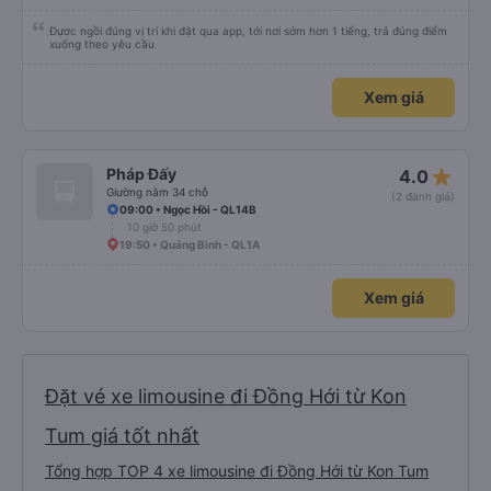
Đựơc ngồi đúng vị trí khi đặt qua app, tới nơi sớm hơn 1 tiếng, trả đúng điểm
xuống theo yêu cầu
Xem giá
star_rate
Pháp Đấy
4.0
Giường nằm 34 chỗ
(2 đánh giá)
09:00 • Ngọc Hồi - QL14B
10 giờ 50 phút
19:50 • Quảng Bình - QL1A
Xem giá
Đặt vé xe limousine đi Đồng Hới từ Kon
Tum giá tốt nhất
Tổng hợp TOP 4 xe limousine đi Đồng Hới từ Kon Tum