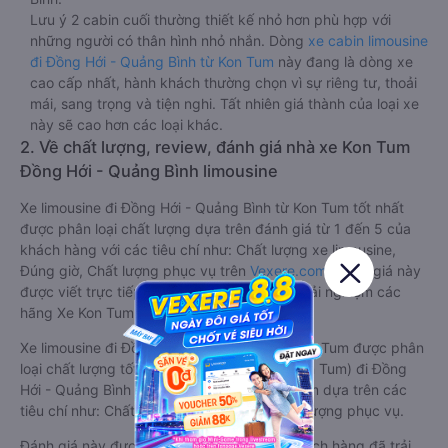
Lưu ý 2 cabin cuối thường thiết kế nhỏ hơn phù hợp với
những người có thân hình nhỏ nhắn. Dòng
xe cabin limousine
đi Đồng Hới - Quảng Bình từ Kon Tum
này đang là dòng xe
cao cấp nhất, hành khách thường chọn vì sự riêng tư, thoải
mái, sang trọng và tiện nghi. Tất nhiên giá thành của loại xe
này sẽ cao hơn các loại khác.
2. Về chất lượng, review, đánh giá nhà xe Kon Tum
Đồng Hới - Quảng Bình limousine
Xe limousine đi Đồng Hới - Quảng Bình từ Kon Tum tốt nhất
được phân loại chất lượng dựa trên đánh giá từ 1 đến 5 của
khách hàng với các tiêu chí như: Chất lượng xe limousine,
Đúng giờ, Chất lượng phục vụ trên
Vexere.com
. Đánh giá này
được viết trực tiếp bởi các khách hàng đã trải nghiệm các
hãng Xe Kon Tum đi Đồng Hới - Quảng Bình.
Xe limousine đi Đồng Hới - Quảng Bình từ Kon Tum được phân
loại chất lượng tốt nhất là xe Đức Thành (Kon Tum) đi Đồng
Hới - Quảng Bình từ Kon Tum đạt 4.8 / 5 điểm dựa trên các
tiêu chí như: Chất lượng xe, Đúng giờ, Chất lượng phục vụ.
Đánh giá này được viết trực tiếp bởi các khách hàng đã trải