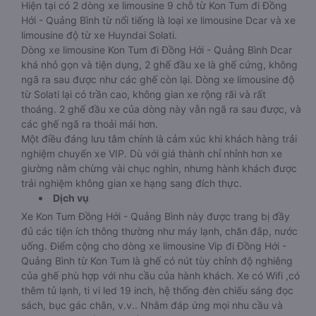
Hiện tại có 2 dòng xe limousine 9 chỗ từ Kon Tum đi Đồng
Hới - Quảng Bình từ nổi tiếng là loại xe limousine Dcar và xe
limousine độ từ xe Huyndai Solati.
Dòng xe limousine Kon Tum đi Đồng Hới - Quảng Bình Dcar
khá nhỏ gọn và tiện dụng, 2 ghế đầu xe là ghế cứng, không
ngã ra sau được như các ghế còn lại. Dòng xe limousine độ
từ Solati lại có trần cao, không gian xe rộng rãi và rất
thoáng. 2 ghế đầu xe của dòng này vẫn ngã ra sau được, và
các ghế ngã ra thoải mái hơn.
Một điều đáng lưu tâm chính là cảm xúc khi khách hàng trải
nghiệm chuyến xe VIP. Dù với giá thành chỉ nhỉnh hơn xe
giường nằm chừng vài chục nghìn, nhưng hành khách được
trải nghiệm không gian xe hạng sang đích thực.
Dịch vụ
Xe Kon Tum Đồng Hới - Quảng Bình này được trang bị đầy
đủ các tiện ích thông thường như máy lạnh, chăn đắp, nước
uống. Điểm cộng cho dòng xe limousine Vip đi Đồng Hới -
Quảng Bình từ Kon Tum là ghế có nút tùy chỉnh độ nghiêng
của ghế phù hợp với nhu cầu của hành khách. Xe có Wifi ,có
thêm tủ lạnh, ti vi led 19 inch, hệ thống đèn chiếu sáng đọc
sách, bục gác chân, v.v.. Nhằm đáp ứng mọi nhu cầu và