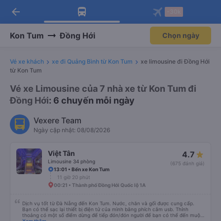
arrow_back
Tải app Vexere ngay!
Tải app Vexere
-30k
Mở app
Mở app
Nhận ưu đãi thành viên độc
-30k/ghế khi đặt vé máy bay qua
quyền
app
Kon Tum
Đồng Hới
Chọn ngày
Vé xe khách
xe đi Quảng Bình từ Kon Tum
xe limousine đi Đồng Hới
từ Kon Tum
Vé xe Limousine của 7 nhà xe từ Kon Tum đi
Đồng Hới
: 6 chuyến mỗi ngày
Vexere Team
Ngày cập nhật: 08/08/2026
Việt Tân
4.7
Limousine 34 phòng
(675 đánh giá)
13:01 • Bến xe Kon Tum
11 giờ 20 phút
00:21 • Thành phố Đồng Hới Quốc lộ 1A
Dịch vụ tốt từ Đà Nẵng đến Kon Tum. Nước, chăn và gối được cung cấp.
Bạn có thể sạc lại thiết bị điện tử của mình bằng phích cắm usb. Thỉnh
thoảng có một số điểm dừng để tiếp đón/đón người để bạn có thể đến muộn