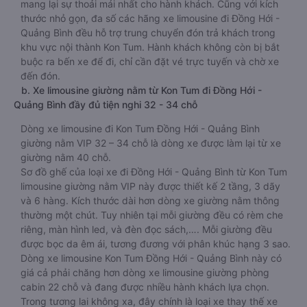
mang lại sự thoải mái nhất cho hành khách. Cũng với kích
thước nhỏ gọn, đa số các hãng xe limousine đi Đồng Hới -
Quảng Bình đều hỗ trợ trung chuyển đón trả khách trong
khu vực nội thành Kon Tum. Hành khách không còn bị bắt
buộc ra bến xe để đi, chỉ cần đặt vé trực tuyến và chờ xe
đến đón.
b. Xe limousine giường nằm từ Kon Tum đi Đồng Hới -
Quảng Bình đầy đủ tiện nghi 32 - 34 chỗ
Dòng xe limousine đi Kon Tum Đồng Hới - Quảng Bình
giường nằm VIP 32 – 34 chỗ là dòng xe được làm lại từ xe
giường nằm 40 chỗ.
Sơ đồ ghế của loại xe đi Đồng Hới - Quảng Bình từ Kon Tum
limousine giường nằm VIP này được thiết kế 2 tầng, 3 dãy
và 6 hàng. Kích thước dài hơn dòng xe giường nằm thông
thường một chút. Tuy nhiên tại mỗi giường đều có rèm che
riêng, màn hình led, và đèn đọc sách,…. Mỗi giường đều
được bọc da êm ái, tương đương với phân khúc hạng 3 sao.
Dòng xe limousine Kon Tum Đồng Hới - Quảng Bình này có
giá cả phải chăng hơn dòng xe limousine giường phòng
cabin 22 chỗ và đang được nhiều hành khách lựa chọn.
Trong tương lai không xa, đây chính là loại xe thay thế xe