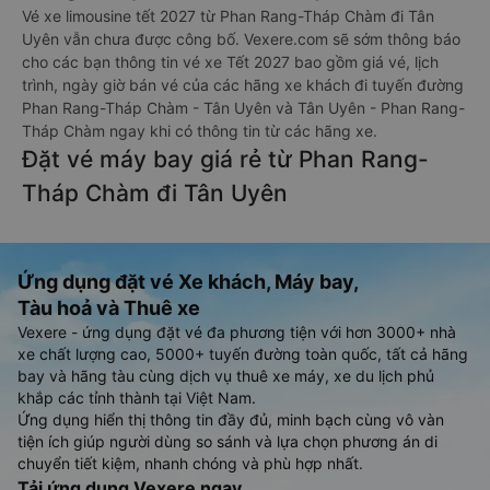
Vé xe limousine tết 2027 từ Phan Rang-Tháp Chàm đi Tân
Uyên vẫn chưa được công bố. Vexere.com sẽ sớm thông báo
cho các bạn thông tin vé xe Tết 2027 bao gồm giá vé, lịch
trình, ngày giờ bán vé của các hãng xe khách đi tuyến đường
Phan Rang-Tháp Chàm - Tân Uyên và Tân Uyên - Phan Rang-
Tháp Chàm ngay khi có thông tin từ các hãng xe.
Đặt vé máy bay giá rẻ từ Phan Rang-
Tháp Chàm đi Tân Uyên
Ứng dụng đặt vé Xe khách, Máy bay,
Tàu hoả và Thuê xe
Vexere - ứng dụng đặt vé đa phương tiện với hơn 3000+ nhà
xe chất lượng cao, 5000+ tuyến đường toàn quốc, tất cả hãng
bay và hãng tàu cùng dịch vụ thuê xe máy, xe du lịch phủ
khắp các tỉnh thành tại Việt Nam.
Ứng dụng hiển thị thông tin đầy đủ, minh bạch cùng vô vàn
tiện ích giúp người dùng so sánh và lựa chọn phương án di
chuyển tiết kiệm, nhanh chóng và phù hợp nhất.
Tải ứng dụng Vexere ngay