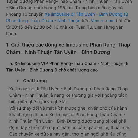
Tuyến đường Phan Rang-Tháp Chàm - Ninh Thuận - Tân Uyên
- Bình Dương dài khoảng 195 km. Trung bình mỗi ngày có
khoảng 10 chuyến
Xe limousine đi Tân Uyên - Bình Dương từ
Phan Rang-Tháp Chàm - Ninh Thuận
trên
Vexere.com
bắt đầu
từ 20:15 đến 22:30 bởi 10 nhà xe: Tuấn Tú, Liên Hưng vận
hành.
1. Giới thiệu các dòng xe limousine Phan Rang-Tháp
Chàm - Ninh Thuận Tân Uyên - Bình Dương
a. Xe limousine VIP Phan Rang-Tháp Chàm - Ninh Thuận đi
Tân Uyên - Bình Dương 9 chỗ chất lượng cao
Chất lượng
Xe limousine đi Tân Uyên - Bình Dương từ Phan Rang-Tháp
Chàm - Ninh Thuận là hạng xe thương gia với khoảng tách
biệt giữa ghế ngồi và ghế lái.
Với sự thay đổi về mặt kích thước ghế, khiến chỗ của hành
khách rộng rãi hơn. Xe limousine Phan Rang-Tháp Chàm -
Ninh Thuận Tân Uyên - Bình Dương được trang bị loại ghế
đệm dày khiến cho người nằm có cảm giác êm ái, thoải mái.
Các chuyến xe dù xa hay gần, thời gian ngồi ghế lâu cũng