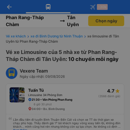
arrow_back
Tải app Vexere ngay!
Tải app Vexere
-30k
Mở app
Mở app
Nhận ưu đãi thành viên độc
-30k/ghế khi đặt vé máy bay qua
quyền
app
Phan Rang-Tháp
Tân
Chọn ngày
Chàm
Uyên
Vé xe khách
xe đi Bình Dương từ Ninh Thuận
xe limousine đi Tân
Uyên từ Phan Rang-Tháp Chàm
Vé xe Limousine của 5 nhà xe từ Phan Rang-
Tháp Chàm đi Tân Uyên
: 10 chuyến mỗi ngày
Vexere Team
Ngày cập nhật: 09/08/2026
Tuấn Tú
4.7
Limousine 34 Phòng Đơn
(3566 đánh giá)
21:30 • Văn Phòng Phan Rang
6 giờ 30 phút
04:00 • Bx. Bình Dương
Lần đầu tiên đi tuyến Bình Thuận-Bến Cát và chọn xe TT do thời gian xe
chạy phù hợp. Thấy đánh giá 1* bỏ khách ngay vòng xoay bến lội, không đón
khách... mình cũng hơi rén nhưng không còn sự lựa chọn. Xe không có định vị