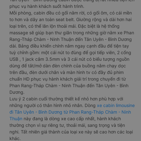
phục vụ hành khách suốt hành trình.
Mỗi phòng, cabin đều có gối nằm rời, có gối ôm, có cái mền
to hơn và dây an toàn seat belt. Giường rộng và dài hơn hai
loại trên, có thể lăn lộn thoải mái. Đặc biệt là hệ thống
massage sẽ giúp bạn thư giãn trong những giờ nằm xe Phan
Rang-Tháp Chàm - Ninh Thuận đến Tân Uyên - Bình Dương
dài. Bảng điều khiển chính nằm ngay cạnh đầu để tiện tay
tuỳ chỉnh gồm: một cái nút to đùng để gọi tiếp viên, 2 cổng
USB , 1 jack cắm 3.5mm và 3 cái nút có biểu tượng nguồn
dùng để tắt/mở dàn đèn chính của buồng nằm chạy dọc
trên đầu, đèn dưới chân và màn hình tv có đầy đủ phim
chuẩn HD phục vụ hành khách giải trí trong chuyến đi từ
Phan Rang-Tháp Chàm - Ninh Thuận đến Tân Uyên - Bình
Dương.
Lưu ý 2 cabin cuối thường thiết kế nhỏ hơn phù hợp với
những người có thân hình nhỏ nhắn. Dòng
xe cabin limousine
đi Tân Uyên - Bình Dương từ Phan Rang-Tháp Chàm - Ninh
Thuận
này đang là dòng xe cao cấp nhất, hành khách
thường chọn vì sự riêng tư, thoải mái, sang trọng và tiện
nghi. Tất nhiên giá thành của loại xe này sẽ cao hơn các loại
khác.