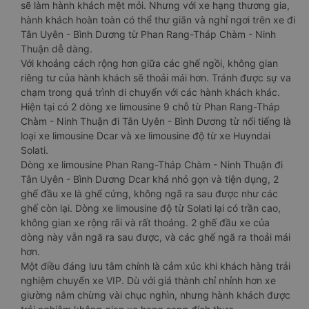
sẽ làm hành khách mệt mỏi. Nhưng với xe hạng thương gia,
hành khách hoàn toàn có thể thư giãn và nghỉ ngơi trên xe đi
Tân Uyên - Bình Dương từ Phan Rang-Tháp Chàm - Ninh
Thuận dễ dàng.
Với khoảng cách rộng hơn giữa các ghế ngồi, không gian
riêng tư của hành khách sẽ thoải mái hơn. Tránh được sự va
chạm trong quá trình di chuyển với các hành khách khác.
Hiện tại có 2 dòng xe limousine 9 chỗ từ Phan Rang-Tháp
Chàm - Ninh Thuận đi Tân Uyên - Bình Dương từ nổi tiếng là
loại xe limousine Dcar và xe limousine độ từ xe Huyndai
Solati.
Dòng xe limousine Phan Rang-Tháp Chàm - Ninh Thuận đi
Tân Uyên - Bình Dương Dcar khá nhỏ gọn và tiện dụng, 2
ghế đầu xe là ghế cứng, không ngã ra sau được như các
ghế còn lại. Dòng xe limousine độ từ Solati lại có trần cao,
không gian xe rộng rãi và rất thoáng. 2 ghế đầu xe của
dòng này vẫn ngã ra sau được, và các ghế ngã ra thoải mái
hơn.
Một điều đáng lưu tâm chính là cảm xúc khi khách hàng trải
nghiệm chuyến xe VIP. Dù với giá thành chỉ nhỉnh hơn xe
giường nằm chừng vài chục nghìn, nhưng hành khách được