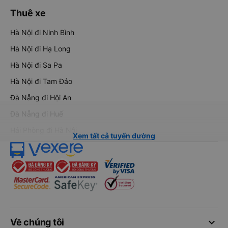
Thuê xe
Hà Nội đi Ninh Bình
Hà Nội đi Hạ Long
Hà Nội đi Sa Pa
Hà Nội đi Tam Đảo
Đà Nẵng đi Hội An
Đà Nẵng đi Huế
Hải Phòng đi Hà Nội
Xem tất cả tuyến đường
keyboard_arrow_down
Về chúng tôi