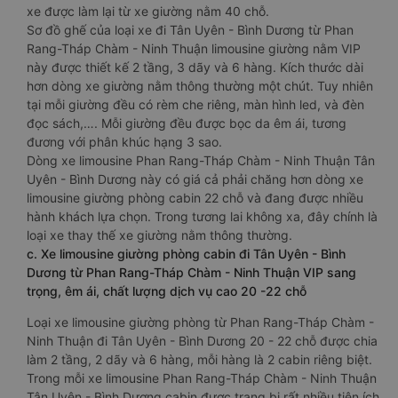
xe được làm lại từ xe giường nằm 40 chỗ.
Sơ đồ ghế của loại xe đi Tân Uyên - Bình Dương từ Phan
Rang-Tháp Chàm - Ninh Thuận limousine giường nằm VIP
này được thiết kế 2 tầng, 3 dãy và 6 hàng. Kích thước dài
hơn dòng xe giường nằm thông thường một chút. Tuy nhiên
tại mỗi giường đều có rèm che riêng, màn hình led, và đèn
đọc sách,…. Mỗi giường đều được bọc da êm ái, tương
đương với phân khúc hạng 3 sao.
Dòng xe limousine Phan Rang-Tháp Chàm - Ninh Thuận Tân
Uyên - Bình Dương này có giá cả phải chăng hơn dòng xe
limousine giường phòng cabin 22 chỗ và đang được nhiều
hành khách lựa chọn. Trong tương lai không xa, đây chính là
loại xe thay thế xe giường nằm thông thường.
c. Xe limousine giường phòng cabin đi Tân Uyên - Bình
Dương từ Phan Rang-Tháp Chàm - Ninh Thuận VIP sang
trọng, êm ái, chất lượng dịch vụ cao 20 -22 chỗ
Loại xe limousine giường phòng từ Phan Rang-Tháp Chàm -
Ninh Thuận đi Tân Uyên - Bình Dương 20 - 22 chỗ được chia
làm 2 tầng, 2 dãy và 6 hàng, mỗi hàng là 2 cabin riêng biệt.
Trong mỗi xe limousine Phan Rang-Tháp Chàm - Ninh Thuận
Tân Uyên - Bình Dương cabin được trang bị rất nhiều tiện ích