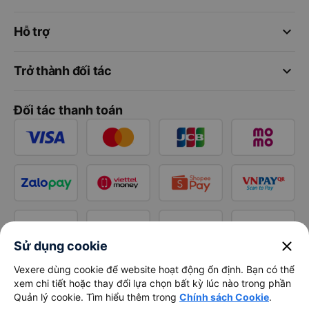
keyboard_arrow_down
Hỗ trợ
keyboard_arrow_down
Trở thành đối tác
Đối tác thanh toán
close
Sử dụng cookie
Vexere dùng cookie để website hoạt động ổn định. Bạn có thể
xem chi tiết hoặc thay đổi lựa chọn bất kỳ lúc nào trong phần
Quản lý cookie. Tìm hiểu thêm trong
Chính sách Cookie
.