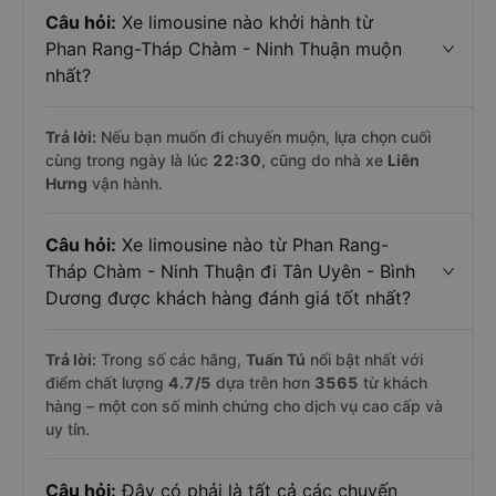
Câu hỏi:
Xe limousine nào khởi hành từ
Phan Rang-Tháp Chàm - Ninh Thuận muộn
nhất?
Trả lời:
Nếu bạn muốn đi chuyến muộn, lựa chọn cuối
cùng trong ngày là lúc
22:30
, cũng do nhà xe
Liên
Hưng
vận hành.
Câu hỏi:
Xe limousine nào từ Phan Rang-
Tháp Chàm - Ninh Thuận đi Tân Uyên - Bình
Dương được khách hàng đánh giá tốt nhất?
Trả lời:
Trong số các hãng,
Tuấn Tú
nổi bật nhất với
điểm chất lượng
4.7
/5
dựa trên hơn
3565
từ khách
hàng – một con số minh chứng cho dịch vụ cao cấp và
uy tín.
Câu hỏi:
Đây có phải là tất cả các chuyến