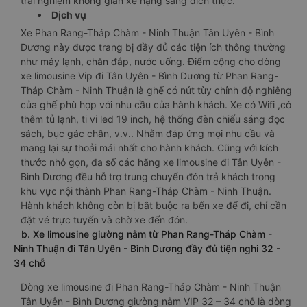
trải nghiệm không gian xe hạng sang đích thực.
Dịch vụ
Xe Phan Rang-Tháp Chàm - Ninh Thuận Tân Uyên - Bình
Dương này được trang bị đầy đủ các tiện ích thông thường
như máy lạnh, chăn đắp, nước uống. Điểm cộng cho dòng
xe limousine Vip đi Tân Uyên - Bình Dương từ Phan Rang-
Tháp Chàm - Ninh Thuận là ghế có nút tùy chỉnh độ nghiêng
của ghế phù hợp với nhu cầu của hành khách. Xe có Wifi ,có
thêm tủ lạnh, ti vi led 19 inch, hệ thống đèn chiếu sáng đọc
sách, bục gác chân, v.v.. Nhằm đáp ứng mọi nhu cầu và
mang lại sự thoải mái nhất cho hành khách. Cũng với kích
thước nhỏ gọn, đa số các hãng xe limousine đi Tân Uyên -
Bình Dương đều hỗ trợ trung chuyển đón trả khách trong
khu vực nội thành Phan Rang-Tháp Chàm - Ninh Thuận.
Hành khách không còn bị bắt buộc ra bến xe để đi, chỉ cần
đặt vé trực tuyến và chờ xe đến đón.
b. Xe limousine giường nằm từ Phan Rang-Tháp Chàm -
Ninh Thuận đi Tân Uyên - Bình Dương đầy đủ tiện nghi 32 -
34 chỗ
Dòng xe limousine đi Phan Rang-Tháp Chàm - Ninh Thuận
Tân Uyên - Bình Dương giường nằm VIP 32 – 34 chỗ là dòng