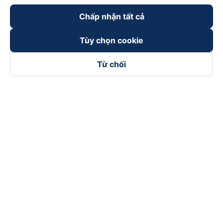
Chấp nhận tất cả
Tùy chọn cookie
Từ chối
Theo dõi chúng tôi trên
Facebook
Tiktok
Youtube
Công ty TNHH Thương Mại Dịch Vụ Vexere
Địa chỉ đăng ký kinh doanh: 8C Chữ Đồng Tử, Phường Tân
Sơn Nhất, TP. Hồ Chí Minh, Việt Nam
Địa chỉ
:
Lầu 2, toà nhà H3 Circo Hoàng Diệu, 384 Hoàng Diệu,
Phường Khánh Hội, TP Hồ Chí Minh, Việt Nam
Tầng 3, toà nhà 101 Láng Hạ, 101 Láng Hạ, Phường Láng, TP.
Hà Nội, Việt Nam
Giấy chứng nhận ĐKKD số 0315133726 do Sở KH và ĐT TP.
Hồ Chí Minh cấp lần đầu ngày 27/6/2018