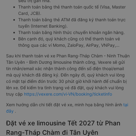
siêu thị gần nhà.
Thanh toán bằng thẻ thanh toán quốc tế (Visa, Master
Card, JCB).
Thanh toán bằng thẻ ATM đã đăng ký thanh toán trực
tuyến (Internet Banking).
Thanh toán bằng hình thức chuyển khoản ngân hàng.
Bên cạnh đó, quý khách cũng có thể thanh toán vé
thông qua các ví Momo, ZaloPay, AirPay, VNPay,…
Sau khi thanh toán vé xe Phan Rang-Tháp Chàm - Ninh Thuận
Tân Uyên - Bình Dương limousine thành công, Vexere sẽ gửi
tin nhắn/email xác nhận thành công đến số điện thoại/email
mà quý khách đã đăng ký. Đến ngày đi, quý khách vui lòng
có mặt tại điểm đón trước 30 phút giờ khởi hành để chuẩn bị
lên xe. Để kiểm tra tình trạng vé đã đặt, quý khách vui lòng
truy cập
https://vexere.com/vi-VN/booking/ticketinfo
Xem hướng dẫn chi tiết đặt vé xe, minh họa bằng hình ảnh
tại
đây
.
Đặt vé xe limousine Tết 2027 từ Phan
Rang-Tháp Chàm đi Tân Uyên