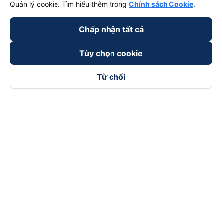
Quản lý cookie. Tìm hiểu thêm trong
Chính sách Cookie
.
Chấp nhận tất cả
keyboard_arrow_down
Về chúng tôi
Tùy chọn cookie
keyboard_arrow_down
Hỗ trợ
Từ chối
keyboard_arrow_down
Trở thành đối tác
Đối tác thanh toán