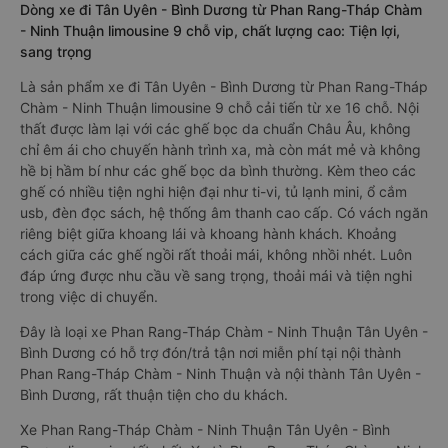
Dòng xe đi Tân Uyên - Bình Dương từ Phan Rang-Tháp Chàm
- Ninh Thuận limousine 9 chỗ vip, chất lượng cao: Tiện lợi,
sang trọng
Là sản phẩm xe đi Tân Uyên - Bình Dương từ Phan Rang-Tháp
Chàm - Ninh Thuận limousine 9 chỗ cải tiến từ xe 16 chỗ. Nội
thất được làm lại với các ghế bọc da chuẩn Châu Âu, không
chỉ êm ái cho chuyến hành trình xa, mà còn mát mẻ và không
hề bị hầm bí như các ghế bọc da bình thường. Kèm theo các
ghế có nhiều tiện nghi hiện đại như ti-vi, tủ lạnh mini, ổ cắm
usb, đèn đọc sách, hệ thống âm thanh cao cấp. Có vách ngăn
riêng biệt giữa khoang lái và khoang hành khách. Khoảng
cách giữa các ghế ngồi rất thoải mái, không nhồi nhét. Luôn
đáp ứng được nhu cầu về sang trọng, thoải mái và tiện nghi
trong việc di chuyển.
Đây là loại xe Phan Rang-Tháp Chàm - Ninh Thuận Tân Uyên -
Bình Dương có hỗ trợ đón/trả tận nơi miễn phí tại nội thành
Phan Rang-Tháp Chàm - Ninh Thuận và nội thành Tân Uyên -
Bình Dương, rất thuận tiện cho du khách.
Xe Phan Rang-Tháp Chàm - Ninh Thuận Tân Uyên - Bình