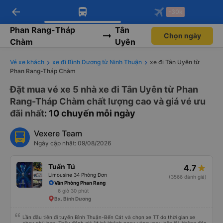
arrow_back
Tải app Vexere ngay!
Tải app Vexere
-30k
Mở app
Mở app
Nhận ưu đãi thành viên độc
-30k/ghế khi đặt vé máy bay qua
quyền
app
Phan Rang-Tháp
Tân
Chọn ngày
Chàm
Uyên
Vé xe khách
xe đi Bình Dương từ Ninh Thuận
xe đi Tân Uyên từ
Phan Rang-Tháp Chàm
Đặt mua vé xe 5 nhà xe đi Tân Uyên từ Phan
Rang-Tháp Chàm chất lượng cao và giá vé ưu
đãi nhất
: 10 chuyến mỗi ngày
Vexere Team
Ngày cập nhật: 09/08/2026
Tuấn Tú
4.7
Limousine 34 Phòng Đơn
(3566 đánh giá)
Văn Phòng Phan Rang
6 giờ 30 phút
Bx. Bình Dương
Lần đầu tiên đi tuyến Bình Thuận-Bến Cát và chọn xe TT do thời gian xe