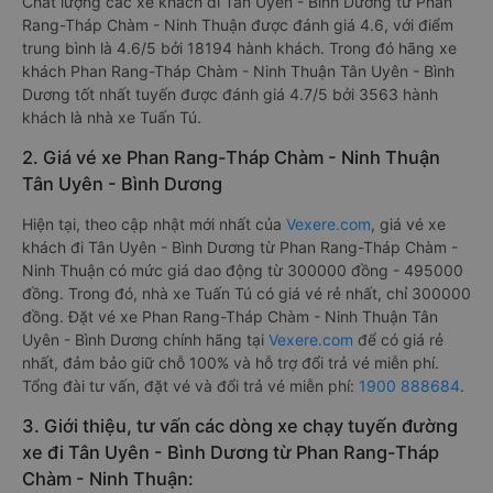
Chất lượng các xe khách đi Tân Uyên - Bình Dương từ Phan
Rang-Tháp Chàm - Ninh Thuận được đánh giá 4.6, với điểm
trung bình là 4.6/5 bởi 18194 hành khách. Trong đó hãng xe
khách Phan Rang-Tháp Chàm - Ninh Thuận Tân Uyên - Bình
Dương tốt nhất tuyến được đánh giá 4.7/5 bởi 3563 hành
khách là nhà xe Tuấn Tú.
2. Giá vé xe Phan Rang-Tháp Chàm - Ninh Thuận
Tân Uyên - Bình Dương
Hiện tại, theo cập nhật mới nhất của
Vexere.com
, giá vé xe
khách đi Tân Uyên - Bình Dương từ Phan Rang-Tháp Chàm -
Ninh Thuận có mức giá dao động từ 300000 đồng - 495000
đồng. Trong đó, nhà xe Tuấn Tú có giá vé rẻ nhất, chỉ 300000
đồng. Đặt vé xe Phan Rang-Tháp Chàm - Ninh Thuận Tân
Uyên - Bình Dương chính hãng tại
Vexere.com
để có giá rẻ
nhất, đảm bảo giữ chỗ 100% và hỗ trợ đổi trả vé miễn phí.
Tổng đài tư vấn, đặt vé và đổi trả vé miễn phí:
1900 888684
.
3. Giới thiệu, tư vấn các dòng xe chạy tuyến đường
xe đi Tân Uyên - Bình Dương từ Phan Rang-Tháp
Chàm - Ninh Thuận: