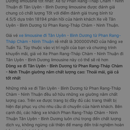
Dương limousine tốt nhất: Xe từ Phan Rang-Tháp Chàm - Ninh
Thuận đi Tân Uyên - Bình Dương limousine được đánh giá
chung có chất lượng Tốt với điểm đánh giá trung bình từ
4.5/5 dựa trên 18194 phản hồi của hành khách Xe về Tân
Uyên - Bình Dương từ Phan Rang-Tháp Chàm - Ninh Thuận.
Giá vé
xe limousine đi Tân Uyên - Bình Dương từ Phan Rang-
Tháp Chàm - Ninh Thuận
rẻ nhất là 300000VND của hãng xe
Tuấn Tú. Tùy thuộc vào vị trí ngồi của bạn và chương trình
khuyến mãi, giá vé Xe Phan Rang-Tháp Chàm - Ninh Thuận đi
Tân Uyên - Bình Dương limousine này có thể sẽ rẻ hơn
Dòng xe đi Tân Uyên - Bình Dương từ Phan Rang-Tháp Chàm
- Ninh Thuận giường nằm chất lượng cao: Thoải mái, giá cả
tốt nhất
Những nhà xe đi Tân Uyên - Bình Dương từ Phan Rang-Tháp
Chàm - Ninh Thuận đều sở hữu những xe giường nằm chất
lượng cao. Trên xe được trang bị đầy đủ các trang thiết bị
hiện đại phục vụ cho nhu cầu di chuyển của hành khách. Bên
cạnh đó, các hãng xe khách Phan Rang-Tháp Chàm - Ninh
Thuận Tân Uyên - Bình Dương luôn chú trọng đến chất lượng
dịch vụ, không ngừng cải thiện để mang đến trải nghiệm hoàn