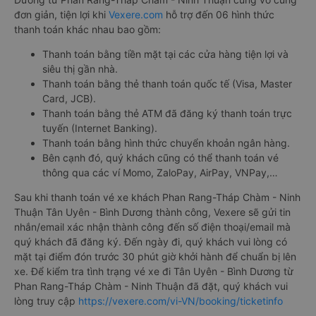
đơn giản, tiện lợi khi
Vexere.com
hỗ trợ đến 06 hình thức
thanh toán khác nhau bao gồm:
Thanh toán bằng tiền mặt tại các cửa hàng tiện lợi và
siêu thị gần nhà.
Thanh toán bằng thẻ thanh toán quốc tế (Visa, Master
Card, JCB).
Thanh toán bằng thẻ ATM đã đăng ký thanh toán trực
tuyến (Internet Banking).
Thanh toán bằng hình thức chuyển khoản ngân hàng.
Bên cạnh đó, quý khách cũng có thể thanh toán vé
thông qua các ví Momo, ZaloPay, AirPay, VNPay,…
Sau khi thanh toán vé xe khách Phan Rang-Tháp Chàm - Ninh
Thuận Tân Uyên - Bình Dương thành công, Vexere sẽ gửi tin
nhắn/email xác nhận thành công đến số điện thoại/email mà
quý khách đã đăng ký. Đến ngày đi, quý khách vui lòng có
mặt tại điểm đón trước 30 phút giờ khởi hành để chuẩn bị lên
xe. Để kiểm tra tình trạng vé xe đi Tân Uyên - Bình Dương từ
Phan Rang-Tháp Chàm - Ninh Thuận đã đặt, quý khách vui
lòng truy cập
https://vexere.com/vi-VN/booking/ticketinfo