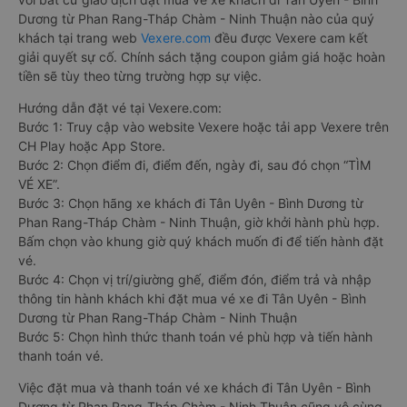
Dương từ Phan Rang-Tháp Chàm - Ninh Thuận nào của quý
khách tại trang web
Vexere.com
đều được Vexere cam kết
giải quyết sự cố. Chính sách tặng coupon giảm giá hoặc hoàn
tiền sẽ tùy theo từng trường hợp sự việc.
Hướng dẫn đặt vé tại Vexere.com:
Bước 1: Truy cập vào website Vexere hoặc tải app Vexere trên
CH Play hoặc App Store.
Bước 2: Chọn điểm đi, điểm đến, ngày đi, sau đó chọn “TÌM
VÉ XE”.
Bước 3: Chọn hãng xe khách đi Tân Uyên - Bình Dương từ
Phan Rang-Tháp Chàm - Ninh Thuận, giờ khởi hành phù hợp.
Bấm chọn vào khung giờ quý khách muốn đi để tiến hành đặt
vé.
Bước 4: Chọn vị trí/giường ghế, điểm đón, điểm trả và nhập
thông tin hành khách khi đặt mua vé xe đi Tân Uyên - Bình
Dương từ Phan Rang-Tháp Chàm - Ninh Thuận
Bước 5: Chọn hình thức thanh toán vé phù hợp và tiến hành
thanh toán vé.
Việc đặt mua và thanh toán vé xe khách đi Tân Uyên - Bình
Dương từ Phan Rang-Tháp Chàm - Ninh Thuận cũng vô cùng