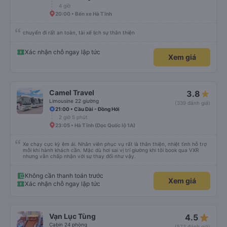
đông và tôi phải ngồi trên một chiếc ghế nhựa ở lối đi giữa, điều này không lý
4 giờ
tưởng. Nhìn chung: Mặc dù có một vài bất tiện nhỏ, tôi đã có trải nghiệm
20:00 • Bến xe Hà Tĩnh
tích cực với công ty này. Đây là dịch vụ xe buýt tốt nhất mà tôi từng sử
dụng ở Việt Nam. Sự sạch sẽ, thoải mái và yên tĩnh tạo nên sự khác biệt
đáng kể và tôi sẽ giới thiệu dịch vụ này cho bất kỳ ai đi tuyến đường này.
chuyến đi rất an toàn, tài xế lịch sự thân thiện
Xác nhận chỗ ngay lập tức
Xem giá
Camel Travel
3.8
Limousine 22 giường
(339 đánh giá)
21:00 • Cầu Dài - Đồng Hới
2 giờ 5 phút
23:05 • Hà Tĩnh (Dọc Quốc lộ 1A)
Xe chạy cực kỳ êm ái. Nhân viên phục vụ rất là thân thiện, nhiệt tình hỗ trợ
mỗi khi hành khách cần. Mặc dù hơi sai vị trí giường khi tôi book qua VXR
nhưng vẫn chấp nhận với sự thay đổi như vậy.
Không cần thanh toán trước
Xem giá
Xác nhận chỗ ngay lập tức
star_rate
Vạn Lục Tùng
4.5
Cabin 24 phòng
(573 đánh giá)