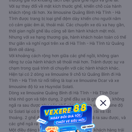
Với sự thay đổi về mặt kích thước ghế, khiến chỗ của hành
khách rộng rãi hơn. Xe limousine Quảng Bình Hà Tĩnh - Hà
Tĩnh được trang bị loại ghế đệm dày khiến cho người nằm
có cảm giác êm ái, thoải mái. Các chuyến xe dù xa hay gần,
thời gian ngồi ghế lâu cũng sẽ làm hành khách mệt mỏi.
Nhưng với xe hạng thương gia, hành khách hoàn toàn có thể
thư giãn và nghỉ ngơi trên xe đi Hà Tĩnh - Hà Tĩnh từ Quảng
Bình dễ dàng.
Với khoảng cách rộng hơn giữa các ghế ngồi, không gian
riêng tư của hành khách sẽ thoải mái hơn. Tránh được sự va
chạm trong quá trình di chuyển với các hành khách khác.
Hiện tại có 2 dòng xe limousine 9 chỗ từ Quảng Bình đi Hà
Tĩnh - Hà Tĩnh từ nổi tiếng là loại xe limousine Dcar và xe
limousine độ từ xe Huyndai Solati.
Dòng xe limousine Quảng Bình đi Hà Tĩnh - Hà Tĩnh Dcar
khá nhỏ gọn và tiện dụng, 2 ghế đầu xe là ghế cứng, không
ngã ra sau được như các ghế còn lại. Dòng xe limousine độ
từ Solati lại có trần cao, không gian xe rộng rãi và rất
thoáng. 2 ghế đầu xe của dòng này vẫn ngã ra sau được, và
các ghế ngã ra thoải mái hơn.
Một điều đáng lưu tâm chính là cảm xúc khi khách hàng trải