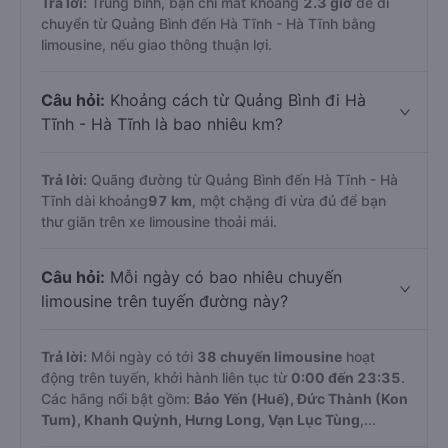
Trả lời:
Trung bình, bạn chỉ mất khoảng
2.3 giờ
để di
chuyển từ Quảng Bình đến Hà Tĩnh - Hà Tĩnh bằng
limousine, nếu giao thông thuận lợi.
Câu hỏi:
Khoảng cách từ Quảng Bình đi Hà
Tĩnh - Hà Tĩnh là bao nhiêu km?
Trả lời:
Quãng đường từ Quảng Bình đến Hà Tĩnh - Hà
Tĩnh dài khoảng
97 km
, một chặng đi vừa đủ để bạn
thư giãn trên xe limousine thoải mái.
Câu hỏi:
Mỗi ngày có bao nhiêu chuyến
limousine trên tuyến đường này?
Trả lời:
Mỗi ngày có tới
38 chuyến limousine
hoạt
động trên tuyến, khởi hành liên tục từ
0:00 đến 23:35
.
Các hãng nổi bật gồm:
Bảo Yến (Huế), Đức Thành (Kon
Tum), Khanh Quỳnh, Hưng Long, Vạn Lục Tùng
,...