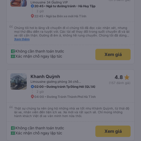
Limousine 34 Giường VIP
20:45 • Ngã tư đường tránh - Hà Huy Tập
2 giờ
22:45 • Ngã ba Bến xe mới Hà Tĩnh
Chúng tôi hơi lo lắng về chuyến đi vì chúng tôi đã đọc các nhận xét, nhưng
mọi thứ đều diễn ra tuyệt vời. Các tài xế thay đổi trong suốt chuyến đi và lái
xe rất cẩn thận. Đường đi êm ả, không hề rung chuyển. Chúng tôi đã dừng
đủ số lần để đi vệ sinh và dừng lại để ăn tối. Nhìn chung, ghế ngồi có thể hơi
Xem thêm
ngắn đối với những người cao trên 180 cm nhưng đó không phải là vấn đề
lớn. Chúng tôi rất thích chuyến đi.
Không cần thanh toán trước
Xem giá
Xác nhận chỗ ngay lập tức
star_rate
Khanh Quỳnh
4.8
Limousine giường phòng 34 chỗ (WC)
(157 đánh giá)
02:00 • Đường tránh Tp Đồng Hới (QL1A)
2 giờ
04:00 • Đường Tránh Thành Phố Hà Tĩnh
Thật sự chúng ta nên ủng hộ những nhà xe tốt như Khánh Quỳnh, từ thái độ
lái xe, nhân viên đến tiện ích xe. Xe mới và rất sạch sẽ. Chỉ mong những
hành khách Việt đi xe văn minh hơn nữa thôi.
Không cần thanh toán trước
Xem giá
Xác nhận chỗ ngay lập tức