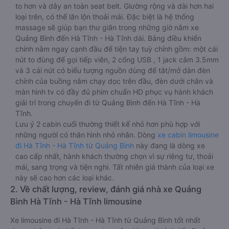
to hơn và dây an toàn seat belt. Giường rộng và dài hơn hai
loại trên, có thể lăn lộn thoải mái. Đặc biệt là hệ thống
massage sẽ giúp bạn thư giãn trong những giờ nằm xe
Quảng Bình đến Hà Tĩnh - Hà Tĩnh dài. Bảng điều khiển
chính nằm ngay cạnh đầu để tiện tay tuỳ chỉnh gồm: một cái
nút to đùng để gọi tiếp viên, 2 cổng USB , 1 jack cắm 3.5mm
và 3 cái nút có biểu tượng nguồn dùng để tắt/mở dàn đèn
chính của buồng nằm chạy dọc trên đầu, đèn dưới chân và
màn hình tv có đầy đủ phim chuẩn HD phục vụ hành khách
giải trí trong chuyến đi từ Quảng Bình đến Hà Tĩnh - Hà
Tĩnh.
Lưu ý 2 cabin cuối thường thiết kế nhỏ hơn phù hợp với
những người có thân hình nhỏ nhắn. Dòng
xe cabin limousine
đi Hà Tĩnh - Hà Tĩnh từ Quảng Bình
này đang là dòng xe
cao cấp nhất, hành khách thường chọn vì sự riêng tư, thoải
mái, sang trọng và tiện nghi. Tất nhiên giá thành của loại xe
này sẽ cao hơn các loại khác.
2. Về chất lượng, review, đánh giá nhà xe Quảng
Bình Hà Tĩnh - Hà Tĩnh limousine
Xe limousine đi Hà Tĩnh - Hà Tĩnh từ Quảng Bình tốt nhất