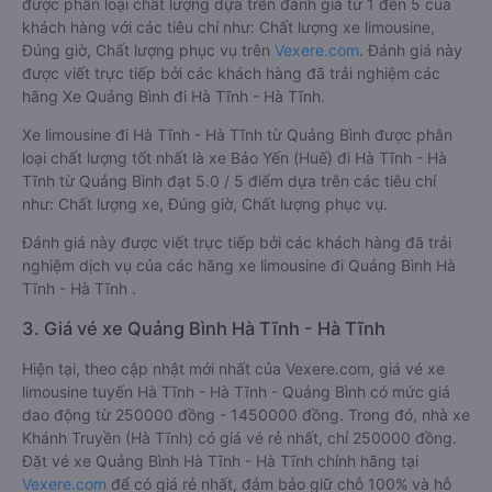
được phân loại chất lượng dựa trên đánh giá từ 1 đến 5 của
khách hàng với các tiêu chí như: Chất lượng xe limousine,
Đúng giờ, Chất lượng phục vụ trên
Vexere.com
. Đánh giá này
được viết trực tiếp bởi các khách hàng đã trải nghiệm các
hãng Xe Quảng Bình đi Hà Tĩnh - Hà Tĩnh.
Xe limousine đi Hà Tĩnh - Hà Tĩnh từ Quảng Bình được phân
loại chất lượng tốt nhất là xe Bảo Yến (Huế) đi Hà Tĩnh - Hà
Tĩnh từ Quảng Bình đạt 5.0 / 5 điểm dựa trên các tiêu chí
như: Chất lượng xe, Đúng giờ, Chất lượng phục vụ.
Đánh giá này được viết trực tiếp bởi các khách hàng đã trải
nghiệm dịch vụ của các hãng xe limousine đi Quảng Bình Hà
Tĩnh - Hà Tĩnh .
3. Giá vé xe Quảng Bình Hà Tĩnh - Hà Tĩnh
Hiện tại, theo cập nhật mới nhất của Vexere.com, giá vé xe
limousine tuyến Hà Tĩnh - Hà Tĩnh - Quảng Bình có mức giá
dao động từ 250000 đồng - 1450000 đồng. Trong đó, nhà xe
Khánh Truyền (Hà Tĩnh) có giá vé rẻ nhất, chỉ 250000 đồng.
Đặt vé xe Quảng Bình Hà Tĩnh - Hà Tĩnh chính hãng tại
Vexere.com
để có giá rẻ nhất, đảm bảo giữ chỗ 100% và hỗ