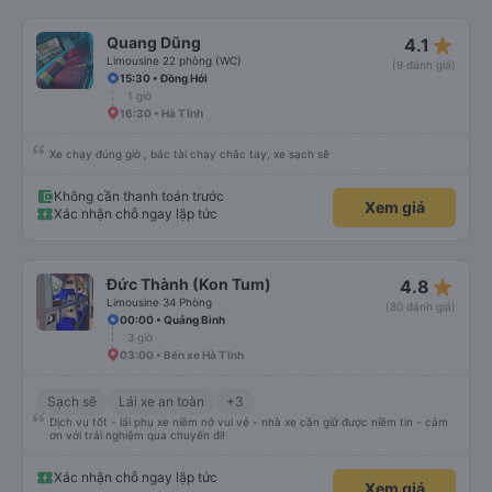
star_rate
Quang Dũng
4.1
Limousine 22 phòng (WC)
(9 đánh giá)
15:30 • Đồng Hới
1 giờ
16:30 • Hà Tĩnh
Xe chạy đúng giờ , bác tài chạy chắc tay, xe sạch sẽ
Không cần thanh toán trước
Xem giá
Xác nhận chỗ ngay lập tức
star_rate
Đức Thành (Kon Tum)
4.8
Limousine 34 Phòng
(80 đánh giá)
00:00 • Quảng Bình
3 giờ
03:00 • Bến xe Hà Tĩnh
Sạch sẽ
Lái xe an toàn
+3
Dịch vụ tốt - lái phụ xe niềm nở vui vẻ - nhà xe cần giữ được niềm tin - cảm
ơn với trải nghiệm qua chuyến đi!
Xác nhận chỗ ngay lập tức
Xem giá