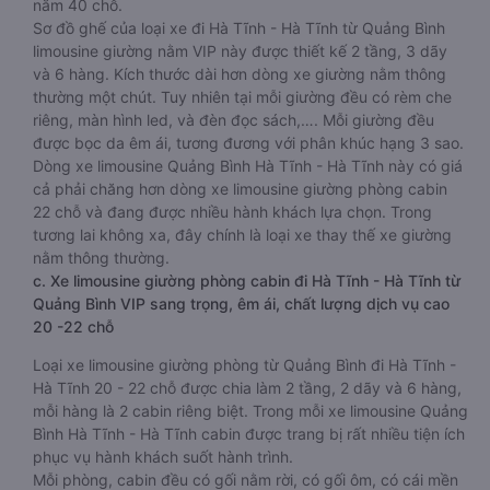
nằm 40 chỗ.
Sơ đồ ghế của loại xe đi Hà Tĩnh - Hà Tĩnh từ Quảng Bình
limousine giường nằm VIP này được thiết kế 2 tầng, 3 dãy
và 6 hàng. Kích thước dài hơn dòng xe giường nằm thông
thường một chút. Tuy nhiên tại mỗi giường đều có rèm che
riêng, màn hình led, và đèn đọc sách,…. Mỗi giường đều
được bọc da êm ái, tương đương với phân khúc hạng 3 sao.
Dòng xe limousine Quảng Bình Hà Tĩnh - Hà Tĩnh này có giá
cả phải chăng hơn dòng xe limousine giường phòng cabin
22 chỗ và đang được nhiều hành khách lựa chọn. Trong
tương lai không xa, đây chính là loại xe thay thế xe giường
nằm thông thường.
c. Xe limousine giường phòng cabin đi Hà Tĩnh - Hà Tĩnh từ
Quảng Bình VIP sang trọng, êm ái, chất lượng dịch vụ cao
20 -22 chỗ
Loại xe limousine giường phòng từ Quảng Bình đi Hà Tĩnh -
Hà Tĩnh 20 - 22 chỗ được chia làm 2 tầng, 2 dãy và 6 hàng,
mỗi hàng là 2 cabin riêng biệt. Trong mỗi xe limousine Quảng
Bình Hà Tĩnh - Hà Tĩnh cabin được trang bị rất nhiều tiện ích
phục vụ hành khách suốt hành trình.
Mỗi phòng, cabin đều có gối nằm rời, có gối ôm, có cái mền