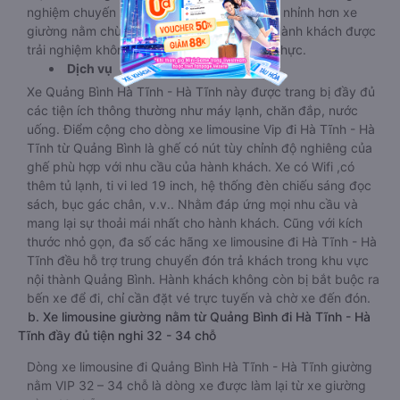
nghiệm chuyến xe VIP. Dù với giá thành chỉ nhỉnh hơn xe
giường nằm chừng vài chục nghìn, nhưng hành khách được
trải nghiệm không gian xe hạng sang đích thực.
Dịch vụ
Xe Quảng Bình Hà Tĩnh - Hà Tĩnh này được trang bị đầy đủ
các tiện ích thông thường như máy lạnh, chăn đắp, nước
uống. Điểm cộng cho dòng xe limousine Vip đi Hà Tĩnh - Hà
Tĩnh từ Quảng Bình là ghế có nút tùy chỉnh độ nghiêng của
ghế phù hợp với nhu cầu của hành khách. Xe có Wifi ,có
thêm tủ lạnh, ti vi led 19 inch, hệ thống đèn chiếu sáng đọc
sách, bục gác chân, v.v.. Nhằm đáp ứng mọi nhu cầu và
mang lại sự thoải mái nhất cho hành khách. Cũng với kích
thước nhỏ gọn, đa số các hãng xe limousine đi Hà Tĩnh - Hà
Tĩnh đều hỗ trợ trung chuyển đón trả khách trong khu vực
nội thành Quảng Bình. Hành khách không còn bị bắt buộc ra
bến xe để đi, chỉ cần đặt vé trực tuyến và chờ xe đến đón.
b. Xe limousine giường nằm từ Quảng Bình đi Hà Tĩnh - Hà
Tĩnh đầy đủ tiện nghi 32 - 34 chỗ
Dòng xe limousine đi Quảng Bình Hà Tĩnh - Hà Tĩnh giường
nằm VIP 32 – 34 chỗ là dòng xe được làm lại từ xe giường