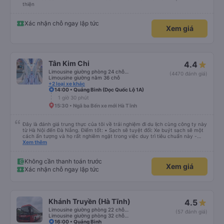
thiện
Xác nhận chỗ ngay lập tức
Xem giá
Tân Kim Chi
4.4
Limousine giường phòng 24 chỗ (CABIN)
(4470 đánh giá)
Limousine giường nằm 36 chỗ
+2 loại xe khác
14:00 • Quảng Bình (Dọc Quốc Lộ 1A)
1 giờ 30 phút
15:30 • Ngã ba Bến xe mới Hà Tĩnh
Đây là đánh giá trung thực của tôi về trải nghiệm đi du lịch cùng công ty này
từ Hà Nội đến Đà Nẵng. Điểm tốt: • Sạch sẽ tuyệt đối: Xe buýt sạch sẽ một
cách ấn tượng và họ rất nghiêm ngặt trong việc duy trì tiêu chuẩn này -
không được phép ăn trên xe. Đây là lần đầu tiên tôi thấy sự chú trọng đến
Xem thêm
vấn đề sạch sẽ như vậy ở Việt Nam. Mọi thứ bên trong xe buýt đều trông
mới và sạch sẽ. • WiFi đáng tin cậy: WiFi trên xe hoạt động hoàn hảo trong
suốt chuyến đi. • Tùy chọn sạc: Có sẵn cổng sạc USB và USB-C, đây cũng
Không cần thanh toán trước
Xem giá
là lần đầu tiên tôi thấy. • Môi trường yên tĩnh và thanh bình: Họ không bật
Xác nhận chỗ ngay lập tức
đèn không cần thiết hoặc bật nhạc lớn, giúp tôi dễ dàng thư giãn và ngủ
trong suốt hành trình. • Dừng vệ sinh thường xuyên: Họ lên lịch dừng thường
xuyên, tạo sự thuận tiện cho mọi người. Điểm chưa tốt: • Thay đổi địa điểm
đón vào phút chót: Vài giờ trước khi khởi hành, họ thông báo với tôi rằng
điểm đón đã được thay đổi sang một địa điểm xa hơn khoảng 30 phút. Tuy
Khánh Truyền (Hà Tĩnh)
4.5
nhiên, họ đã đền bù cho tôi 100.000 VND, tôi thấy công bằng. • Tài xế không
thân thiện: Tài xế không thực sự thân thiện hoặc hữu ích, nhưng không đến
Limousine giường phòng 22 chỗ (WC)
(57 đánh giá)
mức không thể chịu nổi. • Xe buýt quá đông ở Đà Nẵng: Khi chúng tôi
Limousine giường phòng 32 chỗ (WC)
chuyển sang xe buýt khác để đến khách sạn của mình ở Đà Nẵng, xe quá
16:00 • Quảng Bình