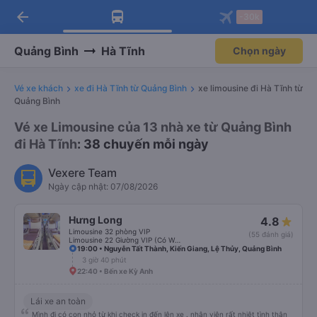
arrow_back
Tải app Vexere ngay!
Tải app Vexere
-30k
Mở app
Mở app
Nhận ưu đãi thành viên độc
-30k/ghế khi đặt vé máy bay qua
quyền
app
Quảng Bình
Hà Tĩnh
Chọn ngày
Vé xe khách
xe đi Hà Tĩnh từ Quảng Bình
xe limousine đi Hà Tĩnh từ
Quảng Bình
Vé xe Limousine của 13 nhà xe từ Quảng Bình
đi Hà Tĩnh
: 38 chuyến mỗi ngày
Vexere Team
Ngày cập nhật: 07/08/2026
Hưng Long
4.8
Limousine 32 phòng VIP
(55 đánh giá)
Limousine 22 Giường VIP (Có WC)
19:00 • Nguyễn Tất Thành, Kiến Giang, Lệ Thủy, Quảng Bình
3 giờ 40 phút
22:40 • Bến xe Kỳ Anh
Lái xe an toàn
Mình đi có con nhỏ từ khi check in đến lên xe . nhân viên rất nhiệt tình thân