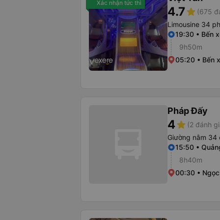
Xác nhận tức thì
4.7
star
(675 đ
Limousine 34 p
19:30 • Bến x
9h50m
05:20 • Bến 
Pháp Đấy
4
star
(2 đánh gi
Giường nằm 34 
15:50 • Quảng
8h40m
00:30 • Ngọc