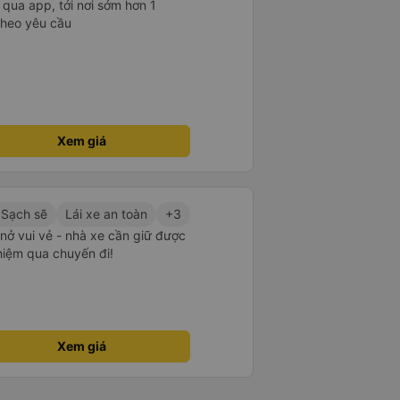
t qua app, tới nơi sớm hơn 1
theo yêu cầu
Xem giá
Sạch sẽ
Lái xe an toàn
+3
m nở vui vẻ - nhà xe cần giữ được
ghiệm qua chuyến đi!
Xem giá