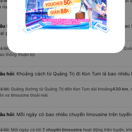
ả lời:
Trên tuyến đường này hiện có
4
nhà xe
limousine
đang hoạt 
a dạng về dịch vụ và mức giá.
âu hỏi:
Đi xe limousine từ Quảng Trị đến Kon Tum mất bao l
oại phương tiện khác hay không?
ả lời:
Trung bình, bạn chỉ mất khoảng
10.1 giờ
để di chuyển từ Quản
ao thông thuận lợi.
âu hỏi:
Khoảng cách từ Quảng Trị đi Kon Tum là bao nhiêu
ả lời:
Quãng đường từ Quảng Trị đến Kon Tum dài khoảng
430 km
,
ên xe limousine thoải mái.
âu hỏi:
Mỗi ngày có bao nhiêu chuyến limousine trên tuyế
ả lời:
Mỗi ngày có tới
7 chuyến limousine
hoạt động trên tuyến, khở