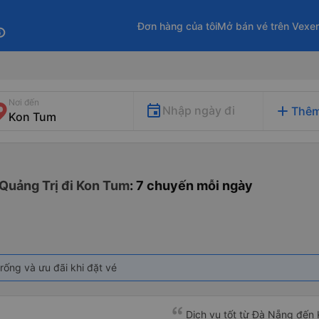
Đơn hàng của tôi
Mở bán vé trên Vexe
fo
Nơi đến
add
Nhập ngày đi
Thêm
 Quảng Trị đi Kon Tum
: 7 chuyến mỗi ngày
rống và ưu đãi khi đặt vé
Dịch vụ tốt từ Đà Nẵng đến