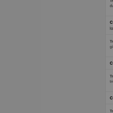
Tr
đ
C
l
Tr
gi
C
Tr
tr
C
Tr