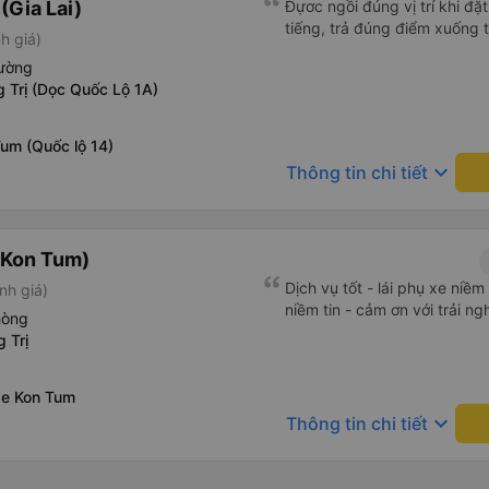
(Gia Lai)
Đựơc ngồi đúng vị trí khi đặ
tiếng, trả đúng điểm xuống 
h giá)
iường
 Trị (Dọc Quốc Lộ 1A)
um (Quốc lộ 14)
keyboard_arrow_down
Thông tin chi tiết
(Kon Tum)
Dịch vụ tốt - lái phụ xe niề
nh giá)
niềm tin - cảm ơn với trải n
hòng
 Trị
xe Kon Tum
keyboard_arrow_down
Thông tin chi tiết