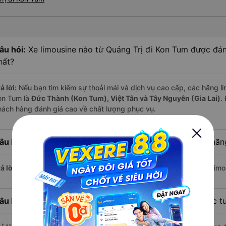
âu hỏi:
Xe limousine nào từ Quảng Trị đi Kon Tum được đán
hất?
ả lời:
Nếu bạn tìm kiếm sự thoải mái và dịch vụ cao cấp, các hãng li
on Tum là
Đức Thành (Kon Tum), Việt Tân và Tây Nguyên (Gia Lai)
.
hách hàng đánh giá cao về chất lượng phục vụ.
âu hỏi:
Hãng xe limousine đi Kon Tum có giá rẻ nhất là hã
ả lời:
Với mức giá chỉ từ
350.000
đồng,
Pháp Đấy
hiện là hãng limo
âu hỏi:
Hiện nay có bao nhiêu nhà xe limousine khai thác t