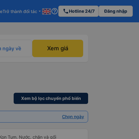
help_outline
phone
Hotline 24/7
Đăng nhập
re
Trở thành đối tác
arrow_drop_down
Xem giá
 ngày về
Xem bộ lọc chuyến phổ biến
Chọn ngày
 Kon Tum. Nước, chăn và gối