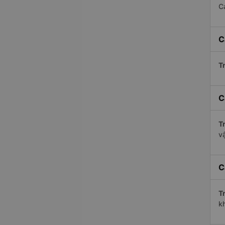
C
C
Tr
C
Tr
v
C
Tr
k