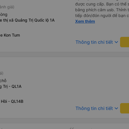
được cung cấp. Bạn có thể sạ
ánh giá)
bằng phích cắm usb. Thỉnh 
hòng
tiếp đón/đón người để bạn 
e thị xã Quảng Trị Quốc lộ 1A
với mô tả. (Lưu ý: chúng tôi
Xem thêm
Việt)
xe Kon Tum
keyboard_arrow_down
Thông tin chi tiết
á)
chỗ
 Trị - QL1A
 Hồi - QL14B
keyboard_arrow_down
Thông tin chi tiết