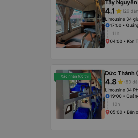
Tây Nguyên 
4.1
star
(26 đán
Limousine 34 g
17:00 • Quảng
11h
04:00 • Kon T
Đức Thành 
Xác nhận tức thì
4.8
star
(80 đá
Limousine 34 P
19:00 • Quảng
10h
05:00 • Bến 