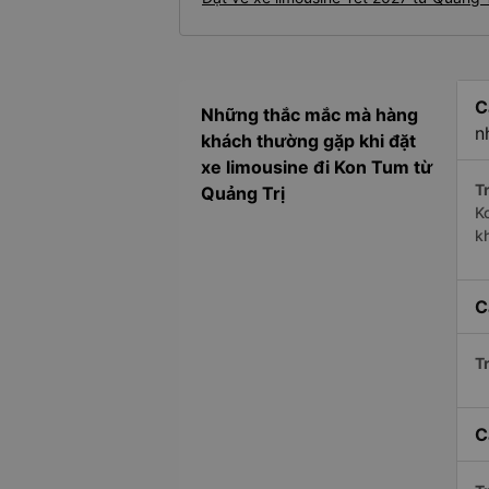
C
Những thắc mắc mà hàng
n
khách thường gặp khi đặt
xe limousine đi Kon Tum từ
Tr
Quảng Trị
K
k
C
Tr
C