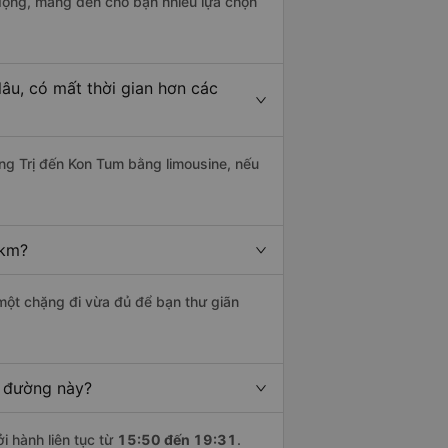
động, mang đến cho bạn nhiều lựa chọn
âu, có mất thời gian hơn các
g Trị đến Kon Tum bằng limousine, nếu
 km?
 một chặng đi vừa đủ để bạn thư giãn
n đường này?
i hành liên tục từ
15:50 đến 19:31
.