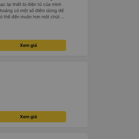
c lại thiết bị điện tử của mình
thoảng có một số điểm dừng để
có thể đến muộn hơn một chút so
 hiểu và nói được một chút tiếng
Xem giá
Xem giá