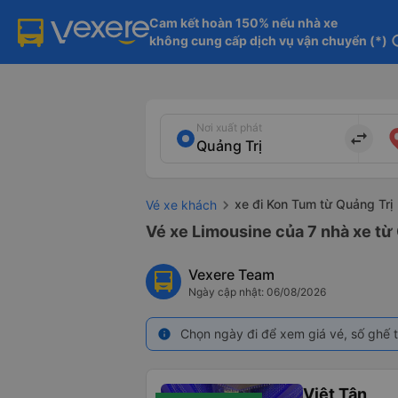
Cam kết hoàn 150% nếu nhà xe

không cung cấp dịch vụ vận chuyển (*)
in
Nơi xuất phát
import_export
xe đi Kon Tum từ Quảng Trị
Vé xe khách
Vé xe Limousine của 7 nhà xe từ
Vexere Team
Ngày cập nhật: 06/08/2026
Chọn ngày đi để xem giá vé, số ghế t
info
Việt Tân