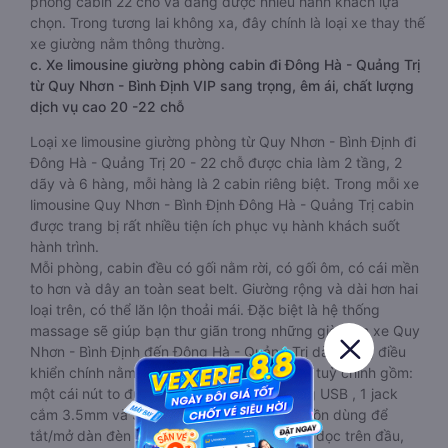
phòng cabin 22 chỗ và đang được nhiều hành khách lựa
chọn. Trong tương lai không xa, đây chính là loại xe thay thế
xe giường nằm thông thường.
c. Xe limousine giường phòng cabin đi Đông Hà - Quảng Trị
từ Quy Nhơn - Bình Định VIP sang trọng, êm ái, chất lượng
dịch vụ cao 20 -22 chỗ
Loại xe limousine giường phòng từ Quy Nhơn - Bình Định đi
Đông Hà - Quảng Trị 20 - 22 chỗ được chia làm 2 tầng, 2
dãy và 6 hàng, mỗi hàng là 2 cabin riêng biệt. Trong mỗi xe
limousine Quy Nhơn - Bình Định Đông Hà - Quảng Trị cabin
được trang bị rất nhiều tiện ích phục vụ hành khách suốt
hành trình.
Mỗi phòng, cabin đều có gối nằm rời, có gối ôm, có cái mền
to hơn và dây an toàn seat belt. Giường rộng và dài hơn hai
loại trên, có thể lăn lộn thoải mái. Đặc biệt là hệ thống
massage sẽ giúp bạn thư giãn trong những giờ nằm xe Quy
Nhơn - Bình Định đến Đông Hà - Quảng Trị dài. Bảng điều
khiển chính nằm ngay cạnh đầu để tiện tay tuỳ chỉnh gồm:
một cái nút to đùng để gọi tiếp viên, 2 cổng USB , 1 jack
cắm 3.5mm và 3 cái nút có biểu tượng nguồn dùng để
tắt/mở dàn đèn chính của buồng nằm chạy dọc trên đầu,