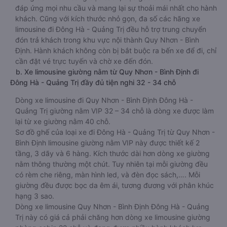
đáp ứng mọi nhu cầu và mang lại sự thoải mái nhất cho hành
khách. Cũng với kích thước nhỏ gọn, đa số các hãng xe
limousine đi Đông Hà - Quảng Trị đều hỗ trợ trung chuyển
đón trả khách trong khu vực nội thành Quy Nhơn - Bình
Định. Hành khách không còn bị bắt buộc ra bến xe để đi, chỉ
cần đặt vé trực tuyến và chờ xe đến đón.
b. Xe limousine giường nằm từ Quy Nhơn - Bình Định đi
Đông Hà - Quảng Trị đầy đủ tiện nghi 32 - 34 chỗ
Dòng xe limousine đi Quy Nhơn - Bình Định Đông Hà -
Quảng Trị giường nằm VIP 32 – 34 chỗ là dòng xe được làm
lại từ xe giường nằm 40 chỗ.
Sơ đồ ghế của loại xe đi Đông Hà - Quảng Trị từ Quy Nhơn -
Bình Định limousine giường nằm VIP này được thiết kế 2
tầng, 3 dãy và 6 hàng. Kích thước dài hơn dòng xe giường
nằm thông thường một chút. Tuy nhiên tại mỗi giường đều
có rèm che riêng, màn hình led, và đèn đọc sách,…. Mỗi
giường đều được bọc da êm ái, tương đương với phân khúc
hạng 3 sao.
Dòng xe limousine Quy Nhơn - Bình Định Đông Hà - Quảng
Trị này có giá cả phải chăng hơn dòng xe limousine giường