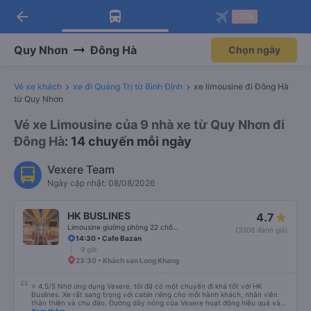
arrow_back
Tải app Vexere ngay!
Tải app Vexere
-30k
Mở app
Mở app
Nhận ưu đãi thành viên độc
-30k/ghế khi đặt vé máy bay qua
quyền
app
Quy Nhơn
Đông Hà
Chọn ngày
Vé xe khách
xe đi Quảng Trị từ Bình Định
xe limousine đi Đông Hà
từ Quy Nhơn
Vé xe Limousine của 9 nhà xe từ Quy Nhơn đi
Đông Hà
: 14 chuyến mỗi ngày
Vexere Team
Ngày cập nhật: 08/08/2026
HK BUSLINES
4.7
Limousine giường phòng 22 chỗ (WC)
(3308 đánh giá)
14:30 • Cafe Bazan
9 giờ
23:30 • Khách sạn Long Khang
⭐ 4.5/5 Nhờ ứng dụng Vexere, tôi đã có một chuyến đi khá tốt với HK
Buslines. Xe rất sang trọng với cabin riêng cho mỗi hành khách, nhân viên
thân thiện và chu đáo. Đường dây nóng của Vexere hoạt động hiệu quả và