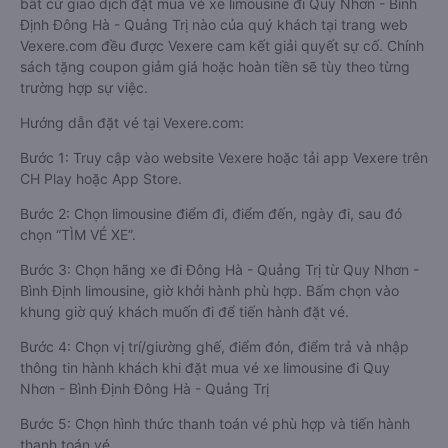
bất cứ giao dịch đặt mua vé xe limousine đi Quy Nhơn - Bình
Định Đông Hà - Quảng Trị nào của quý khách tại trang web
Vexere.com đều được Vexere cam kết giải quyết sự cố. Chính
sách tặng coupon giảm giá hoặc hoàn tiền sẽ tùy theo từng
trường hợp sự việc.
Hướng dẫn đặt vé tại Vexere.com:
Bước 1: Truy cập vào website Vexere hoặc tải app Vexere trên
CH Play hoặc App Store.
Bước 2: Chọn limousine điểm đi, điểm đến, ngày đi, sau đó
chọn “TÌM VÉ XE”.
Bước 3: Chọn hãng xe đi Đông Hà - Quảng Trị từ Quy Nhơn -
Bình Định limousine, giờ khởi hành phù hợp. Bấm chọn vào
khung giờ quý khách muốn đi để tiến hành đặt vé.
Bước 4: Chọn vị trí/giường ghế, điểm đón, điểm trả và nhập
thông tin hành khách khi đặt mua vé xe limousine đi Quy
Nhơn - Bình Định Đông Hà - Quảng Trị
Bước 5: Chọn hình thức thanh toán vé phù hợp và tiến hành
thanh toán vé.