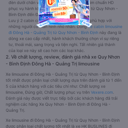
đèn dưới chân và màn hình tv có đầy đủ phim chuẩn HD
phục vụ hành khách giải trí trong chuyến đi từ Quy Nhơn -
Bình Định đến Đông Hà - Quảng Trị.
Lưu ý 2 cabin cuối thường thiết kế nhỏ hơn phù hợp với
những người có thân hình nhỏ nhắn. Dòng
xe cabin limousine
đi Đông Hà - Quảng Trị từ Quy Nhơn - Bình Định
này đang là
dòng xe cao cấp nhất, hành khách thường chọn vì sự riêng
tư, thoải mái, sang trọng và tiện nghi. Tất nhiên giá thành
của loại xe này sẽ cao hơn các loại khác.
2. Về chất lượng, review, đánh giá nhà xe Quy Nhơn
- Bình Định Đông Hà - Quảng Trị limousine
Xe limousine đi Đông Hà - Quảng Trị từ Quy Nhơn - Bình Định
tốt nhất được phân loại chất lượng dựa trên đánh giá từ 1 đến
5 của khách hàng với các tiêu chí như: Chất lượng xe
limousine, Đúng giờ, Chất lượng phục vụ trên
Vexere.com
.
Đánh giá này được viết trực tiếp bởi các khách hàng đã trải
nghiệm các hãng Xe Quy Nhơn - Bình Định đi Đông Hà -
Quảng Trị.
Xe limousine đi Đông Hà - Quảng Trị từ Quy Nhơn - Bình Định
được phân loại chất lượng tốt nhất là xe HK BUSLINES đi