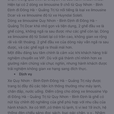
Hiện tại có 2 dòng xe limousine 9 chỗ từ Quy Nhơn - Bình
Định đi Đông Hà - Quảng Trị từ nổi tiếng là loại xe limousine
Dcar và xe limousine độ từ xe Huyndai Solati.
Dòng xe limousine Quy Nhơn - Bình Định đi Đông Hà -
Quảng Trị Dcar khá nhỏ gọn và tiện dụng, 2 ghế đầu xe là
ghế cứng, không ngã ra sau được như các ghế còn lại. Dòng
xe limousine độ từ Solati lại có trần cao, không gian xe rộng
rãi và rất thoáng. 2 ghế đầu xe của dòng này vẫn ngã ra sau
được, và các ghế ngã ra thoải mái hơn.
Một điều đáng lưu tâm chính là cảm xúc khi khách hàng trải
nghiệm chuyến xe VIP. Dù với giá thành chỉ nhỉnh hơn xe
giường nằm chừng vài chục nghìn, nhưng hành khách được
trải nghiệm không gian xe hạng sang đích thực.
Dịch vụ
Xe Quy Nhơn - Bình Định Đông Hà - Quảng Trị này được
trang bị đầy đủ các tiện ích thông thường như máy lạnh,
chăn đắp, nước uống. Điểm cộng cho dòng xe limousine Vip
đi Đông Hà - Quảng Trị từ Quy Nhơn - Bình Định là ghế có
nút tùy chỉnh độ nghiêng của ghế phù hợp với nhu cầu của
hành khách. Xe có Wifi ,có thêm tủ lạnh, ti vi led 19 inch, hệ
thống đèn chiếu sáng đọc sách, bục gác chân, v.v.. Nhằm