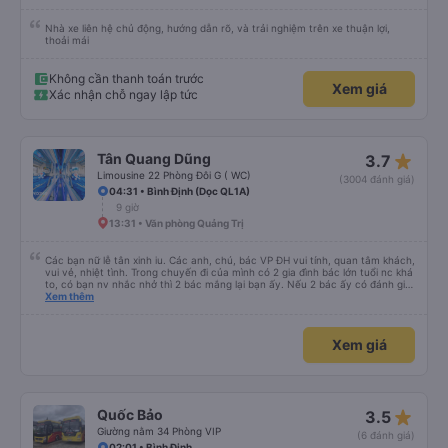
Nhà xe liên hệ chủ động, hướng dẫn rõ, và trải nghiệm trên xe thuận lợi,
thoải mái
Không cần thanh toán trước
Xem giá
Xác nhận chỗ ngay lập tức
star_rate
Tân Quang Dũng
3.7
Limousine 22 Phòng Đôi G ( WC)
(3004 đánh giá)
04:31 • Bình Định (Dọc QL1A)
9 giờ
13:31 • Văn phòng Quảng Trị
Các bạn nữ lễ tân xinh iu. Các anh, chú, bác VP ĐH vui tính, quan tâm khách,
vui vẻ, nhiệt tình. Trong chuyến đi của mình có 2 gia đình bác lớn tuổi nc khá
to, có bạn nv nhắc nhở thì 2 bác mắng lại bạn ấy. Nếu 2 bác ấy có đánh giá
xấu thì mình ngược lại nha. Bạn ấy nhắc nhở rất đúng. 2 bác nói rất to. To
Xem thêm
đến lỗi mình ngủ còn mơ được câu chuyện các bác nói với nhau xuất hiện
trong giấc mơ của mình luôn. Nên nếu bạn ấy bị phản ánh thì đừng trừ lương
bạn ấy nha. Nếu bạn ấy bị trừ thì bảo bạn ấy liên hệ sđt của mình, mình hỗ
Xem giá
trợ ạ. Số mình đuôi 666, chuyến ĐH-NT ngày 16/1. À các bạn nữ lễ tân xinh
iu còn đổi cho mình phòng đơn sang đôi xong còn note là (một mình) yêu
luôn. Nhưng phòng đôi mà nằm một thì mỗi lần xe rẽ 1 cái là ✈️ Ít đi xe khách
nhưng đủ để đánh giá 10/10.
star_rate
Quốc Bảo
3.5
Giường nằm 34 Phòng VIP
(6 đánh giá)
02:01 • Bình Định