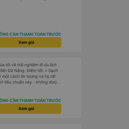
ÔNG CẦN THANH TOÁN TRƯỚC
Xem giá
a tôi về trải nghiệm đi du lịch
 đến Đà Nẵng. Điểm tốt: • Sạch
ẽ một cách ấn tượng và họ rất
trì tiêu chuẩn này - không được
ầu tiên tôi thấy sự chú trọng
ở Việt Nam. Mọi thứ bên trong
h sẽ. • WiFi đáng tin cậy: WiFi
ÔNG CẦN THANH TOÁN TRƯỚC
trong suốt chuyến đi. • Tùy chọn
Xem giá
à USB-C, đây cũng là lần đầu
yên tĩnh và thanh bình: Họ không
 bật nhạc lớn, giúp tôi dễ dàng
ành trình. • Dừng vệ sinh thường