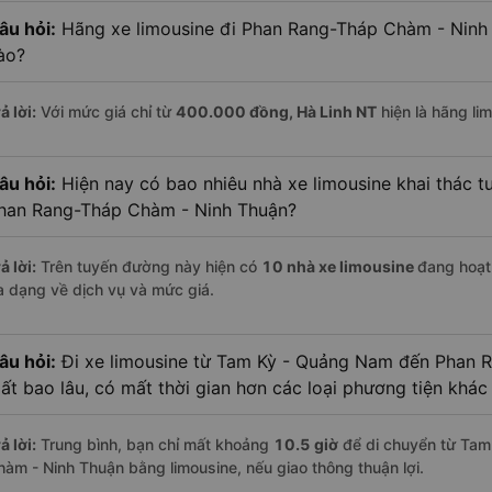
âu hỏi:
Hãng xe limousine đi Phan Rang-Tháp Chàm - Ninh T
ào?
ả lời:
Với mức giá chỉ từ
400.000
đồng,
Hà Linh NT
hiện là hãng lim
âu hỏi:
Hiện nay có bao nhiêu nhà xe limousine khai thác 
han Rang-Tháp Chàm - Ninh Thuận?
ả lời:
Trên tuyến đường này hiện có
10
nhà xe
limousine
đang hoạt
a dạng về dịch vụ và mức giá.
âu hỏi:
Đi xe limousine từ Tam Kỳ - Quảng Nam đến Phan 
ất bao lâu, có mất thời gian hơn các loại phương tiện khá
ả lời:
Trung bình, bạn chỉ mất khoảng
10.5 giờ
để di chuyển từ Ta
hàm - Ninh Thuận bằng limousine, nếu giao thông thuận lợi.