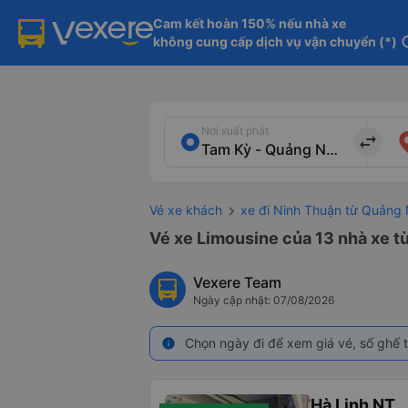
Cam kết hoàn 150% nếu nhà xe

không cung cấp dịch vụ vận chuyển (*)
in
Nơi xuất phát
import_export
Vé xe khách
xe đi Ninh Thuận từ Quảng
Vé xe Limousine của 13 nhà xe 
Vexere Team
Ngày cập nhật: 07/08/2026
Chọn ngày đi để xem giá vé, số ghế t
info
Hà Linh NT