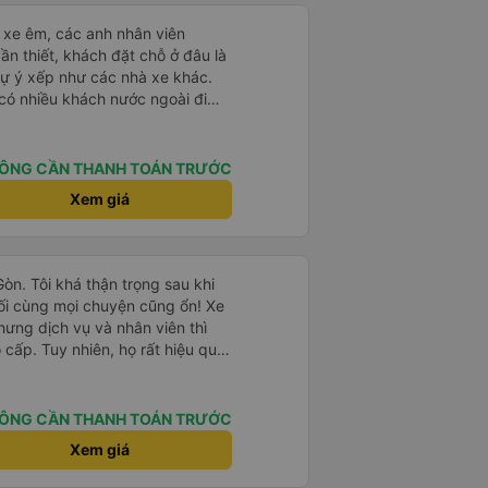
ì cảm ơn xe kia để mình bít đến
ogle Maps hoạt động như thế
?&quot; Chuyện gì xảy ra với
ái xe êm, các anh nhân viên
30 và tôi đang nói về nó. ạn
ần thiết, khách đặt chỗ ở đâu là
i nghĩ tài xế đã giúp tôi vì nhìn
tự ý xếp như các nhà xe khác.
ang nghĩ rằng sẽ rất nguy hiểm
 có nhiều khách nước ngoài đi
n các bạn rất nhiều.
đến Nha Trang nha!
ÔNG CẦN THANH TOÁN TRƯỚC
Xem giá
Gòn. Tôi khá thận trọng sau khi
ối cùng mọi chuyện cũng ổn! Xe
hưng dịch vụ và nhân viên thì
cấp. Tuy nhiên, họ rất hiệu quả
hòng riêng ở Hội An, điều này
chở chúng tôi từ văn phòng ra
 gặp xe buýt. Chúng tôi dừng lại
ÔNG CẦN THANH TOÁN TRƯỚC
 ngon lúc 8:30 tối. Chắc hẳn họ
Xem giá
vì chúng tôi đến phía bắc Sài
 rửa xe của họ?), nơi họ đưa