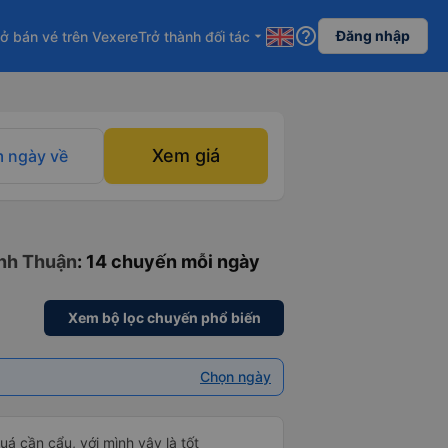
help_outline
Đăng nhập
ở bán vé trên Vexere
Trở thành đối tác
arrow_drop_down
Xem giá
 ngày về
inh Thuận
: 14 chuyến mỗi ngày
Xem bộ lọc chuyến phổ biến
Chọn ngày
á cần cẩu, với mình vậy là tốt