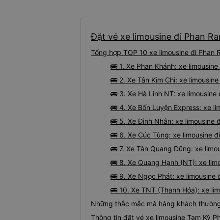
Đặt vé xe limousine đi Phan R
Tổng hợp TOP 10 xe limousine đi Phan 
🚌 1. Xe Phan Khánh: xe limousi
🚌 2. Xe Tân Kim Chi: xe limousi
🚌 3. Xe Hà Linh NT: xe limousin
🚌 4. Xe Bốn Luyện Express: xe l
🚌 5. Xe Đình Nhân: xe limousin
🚌 6. Xe Cúc Tùng: xe limousine 
🚌 7. Xe Tân Quang Dũng: xe lim
🚌 8. Xe Quang Hạnh (NT): xe li
🚌 9. Xe Ngọc Phát: xe limousin
🚌 10. Xe TNT (Thanh Hóa): xe li
Những thắc mắc mà hàng khách thường 
Thông tin đặt vé xe limousine Tam Kỳ 