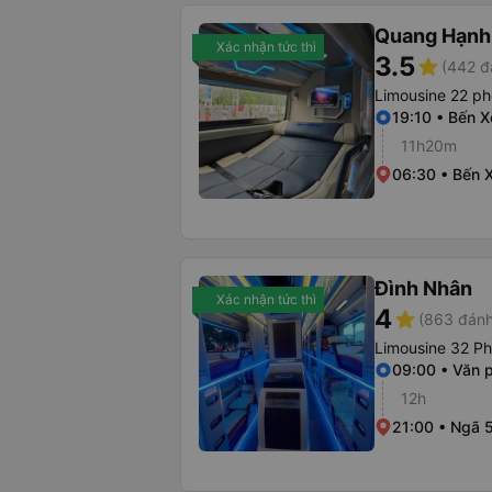
Quang Hạnh
Xác nhận tức thì
3.5
star
(442 đ
Limousine 22 p
19:10 • Bến 
11h20m
06:30 • Bến 
Đình Nhân
Xác nhận tức thì
4
star
(863 đánh
Limousine 32 P
09:00 • Văn 
12h
21:00 • Ngã 