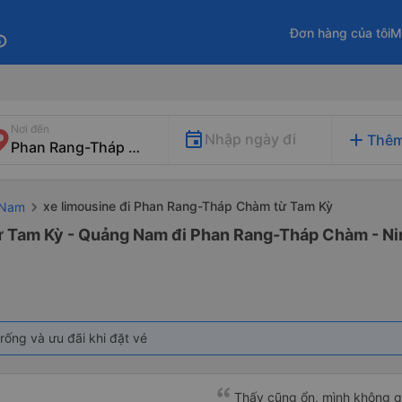
Đơn hàng của tôi
M
fo
Nơi đến
add
Nhập ngày đi
Thêm
xe limousine đi Phan Rang-Tháp Chàm từ Tam Kỳ
 Nam
từ Tam Kỳ - Quảng Nam đi Phan Rang-Tháp Chàm - N
rống và ưu đãi khi đặt vé
Thấy cũng ổn, mình không qu