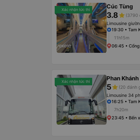
Cúc Tùng
Xác nhận tức thì
3.8
star
(3790 
Limousine giườ
19:30 • Tam 
11h15m
06:45 • Cổng
Phan Khánh
Xác nhận tức thì
5
star
(20 đánh g
Limousine 34 p
16:25 • Tam 
7h20m
23:45 • Bến 