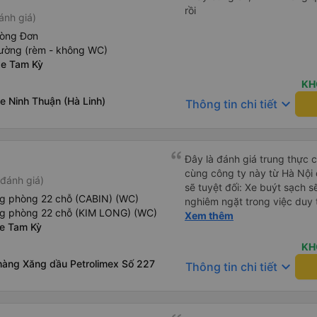
rồi
ánh giá)
hòng Đơn
iường (rèm - không WC)
xe Tam Kỳ
KH
e Ninh Thuận (Hà Linh)
keyboard_arrow_down
Thông tin chi tiết
Đây là đánh giá trung thực củ
cùng công ty này từ Hà Nội
đánh giá)
sẽ tuyệt đối: Xe buýt sạch s
ng phòng 22 chỗ (CABIN) (WC)
nghiêm ngặt trong việc duy 
ng phòng 22 chỗ (KIM LONG) (WC)
phép ăn trên xe. Đây là lần đ
Xem thêm
xe Tam Kỳ
đến vấn đề sạch sẽ như vậy 
xe buýt đều trông mới và sạc
KH
trên xe hoạt động hoàn hảo 
hàng Xăng dầu Petrolimex Số 227
keyboard_arrow_down
Thông tin chi tiết
sạc: Có sẵn cổng sạc USB v
tiên tôi thấy. • Môi trường 
bật đèn không cần thiết hoặc
thư giãn và ngủ trong suốt h