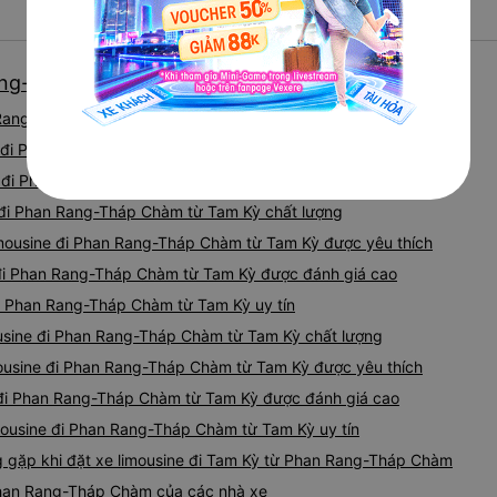
chúng tôi lên một chiếc xe 
chuyển đến văn phòng Tinh 
hơn (không đủ chỗ ngồi, nên
ang-Tháp Chàm từ Tam Kỳ giá tốt nhất
nhựa ở khoang chứa hàng). C
- sớm hơn nhiều so với giờ đế
Rang-Tháp Chàm từ Tam Kỳ tốt nhất hiện nay 08/2026
cao 178cm và chỗ ngồi cực k
thẳng giấc từ 11 giờ đêm ch
ne đi Phan Rang-Tháp Chàm từ Tam Kỳ được đánh giá cao
ba điểm trừ: - Xe buýt đưa đ
ne đi Phan Rang-Tháp Chàm từ Tam Kỳ uy tín
toàn (xem ảnh) - Ghế của tôi
e đi Phan Rang-Tháp Chàm từ Tam Kỳ chất lượng
không thể ngồi thẳng dậy - 
với âm lượng rất lớn. May mắ
imousine đi Phan Rang-Tháp Chàm từ Tam Kỳ được yêu thích
khi được yêu cầu, nhưng hã
e đi Phan Rang-Tháp Chàm từ Tam Kỳ được đánh giá cao
ngồi phía trước. Nhìn chung,
nếu giá cả phải chăng.
đi Phan Rang-Tháp Chàm từ Tam Kỳ uy tín
ousine đi Phan Rang-Tháp Chàm từ Tam Kỳ chất lượng
mousine đi Phan Rang-Tháp Chàm từ Tam Kỳ được yêu thích
e đi Phan Rang-Tháp Chàm từ Tam Kỳ được đánh giá cao
mousine đi Phan Rang-Tháp Chàm từ Tam Kỳ uy tín
gặp khi đặt xe limousine đi Tam Kỳ từ Phan Rang-Tháp Chàm
Phan Rang-Tháp Chàm của các nhà xe