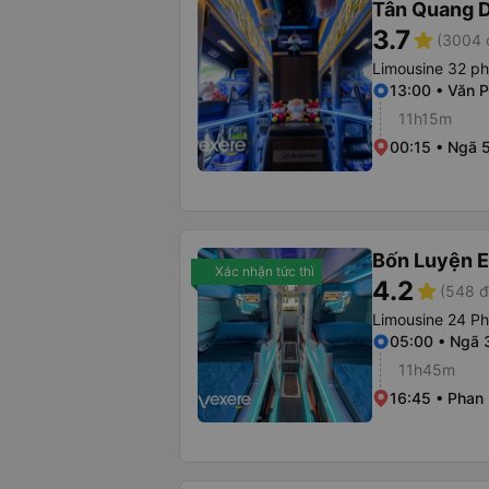
Tân Quang 
3.7
star
(3004 
Limousine 32 p
13:00 • Văn 
11h15m
00:15 • Ngã 
Bốn Luyện 
Xác nhận tức thì
4.2
star
(548 đ
Limousine 24 P
05:00 • Ngã 
11h45m
16:45 • Phan 